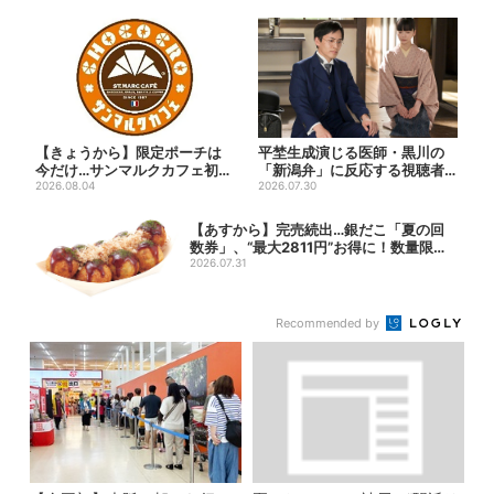
【きょうから】限定ポーチは
平埜生成演じる医師・黒川の
今だけ…サンマルクカフェ初の
「新潟弁」に反応する視聴者
「夏福袋」、実質無料でレア...
2026.08.04
続出「グッときた」
2026.07.30
【あすから】完売続出…銀だこ「夏の回
数券」、“最大2811円”お得に！数量限定
で
2026.07.31
Recommended by