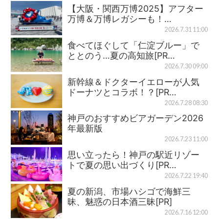
【大阪・関西万博2025】アフター
万博＆万博レガシーも！…
2026.7.31 11:00
食べてほぐして「仁淀ブルー」で
ととのう…夏の高知旅[PR…
2026.7.30 09:00
新幹線＆ドクターイエローが人気
ドーナツとコラボ！？[PR…
2026.7.28 08:30
神戸のおすすめビアガーデン2026
年最新版
2026.7.23 11:00
思い立ったら！神戸の駅近リゾー
トで夏の思い出づくり[PR…
2026.7.22 19:40
夏の新潟、市場ハシゴで海鮮三
昧、魅惑の日本酒三昧[PR]
2026.7.16 12:00