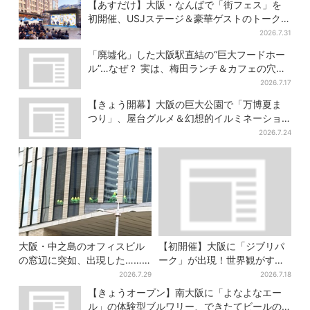
【あすだけ】大阪・なんばで「街フェス」を
初開催、USJステージ＆豪華ゲストのトークシ
ョーも！参加無料で
2026.7.31
「廃墟化」した大阪駅直結の“巨大フードホー
ル”…なぜ？ 実は、梅田ランチ＆カフェの穴場
だった
2026.7.17
【きょう開幕】大阪の巨大公園で「万博夏ま
つり」、屋台グルメ＆幻想的イルミネーショ
ン…計27日間開催
2026.7.24
大阪・中之島のオフィスビル
【初開催】大阪に「ジブリパ
の窓辺に突如、出現した……
ーク」が出現！世界観がすご
巨大インコ「何かいる」「朝
い…細かな仕掛け＆巨大フォ
2026.7.29
2026.7.18
からビビった」、その正体と
トスポットに注目
【きょうオープン】南大阪に「よなよなエー
は？
ル」の体験型ブルワリー、できたてビールの