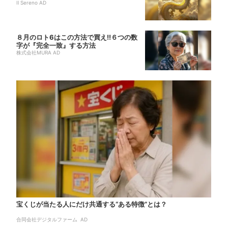
Il Sereno AD
８月のロト6はこの方法で買え!!６つの数
字が『完全一致』する方法
株式会社MURA AD
宝くじが当たる人にだけ共通する“ある特徴”とは？
合同会社デジタルファーム AD