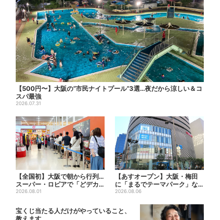
【500円〜】大阪の“市民ナイトプール”3選…夜だから涼しい＆コ
スパ最強
2026.07.31
【全国初】大阪で朝から行列…
【あすオープン】大阪・梅田
スーパー・ロピアで「どデカ
に「まるでテーマパーク」な
抽選会」、開始30分で“1...
2026.08.01
巨大スポーツ店、461ブラン...
2026.08.06
宝くじ当たる人だけがやっていること、
教えます