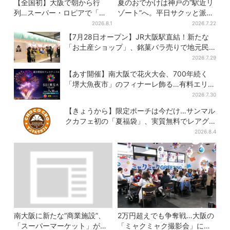
【全国初】大阪で朝から行
夏のおでかけは神戸の”駅近リ
列…スーパー・ロピアで「ど
ゾート”へ。平日サクッと派
デカ抽選会」、開始30分で“1
も、休日ガッツリ派も！タイ
2026.8.1
2026.7.22
等黒毛和牛”の当選も
パ抜群、約20種の楽しみ方
【7月28日オープン】JR大阪駅直結！新たな
「お土産ショップ」、銘菓バラ売りで地元民
の“おやつ調達”にも
2026.7.29
【あす開催】南大阪で花火大会、700年続く
「堺大魚夜市」のフィナーレ飾る…有料エリア
外は観覧制限も
2026.7.30
【きょうから】限定ポーチは今だけ…サンマル
クカフェ初の「夏福袋」、実質無料でレアグ
ッズが手に入る
2026.8.4
南大阪に新たな“商業施設”、
2万円超えでも争奪戦…大阪の
「スーパーマーケット」が先
「ミャクミャク撮影会」に全