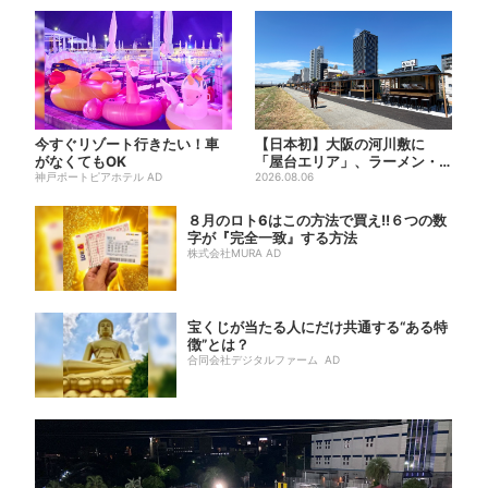
今すぐリゾート行きたい！車
【日本初】大阪の河川敷に
がなくてもOK
「屋台エリア」、ラーメン・
神戸ポートピアホテル AD
焼肉・しゃぶしゃぶ・カフェ
2026.08.06
まで...
８月のロト6はこの方法で買え!!６つの数
字が『完全一致』する方法
株式会社MURA AD
宝くじが当たる人にだけ共通する“ある特
徴”とは？
合同会社デジタルファーム AD