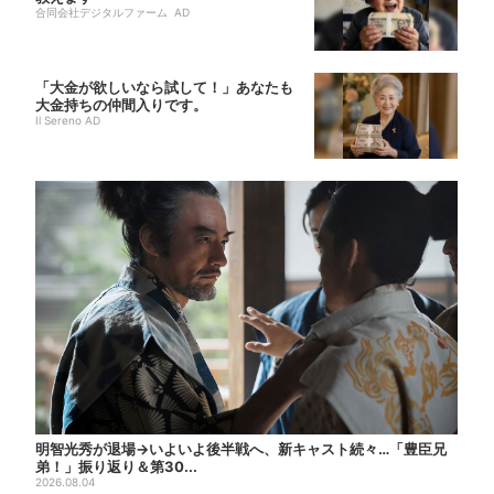
合同会社デジタルファーム AD
「大金が欲しいなら試して！」あなたも
大金持ちの仲間入りです。
Il Sereno AD
明智光秀が退場→いよいよ後半戦へ、新キャスト続々…「豊臣兄
弟！」振り返り＆第30...
2026.08.04