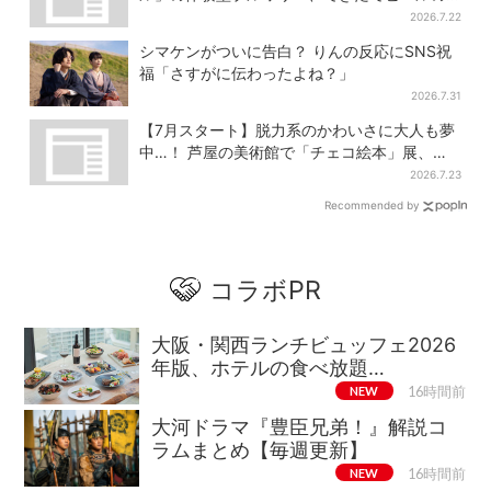
試飲や醸造所見学も
2026.7.22
シマケンがついに告白？ りんの反応にSNS祝
福「さすがに伝わったよね？」
2026.7.31
【7月スタート】脱力系のかわいさに大人も夢
中…！ 芦屋の美術館で「チェコ絵本」展、老
舗文具メーカーのグッズにも注目
2026.7.23
Recommended by
コラボPR
大阪・関西ランチビュッフェ2026
年版、ホテルの食べ放題…
NEW
16時間前
大河ドラマ『豊臣兄弟！』解説コ
ラムまとめ【毎週更新】
NEW
16時間前