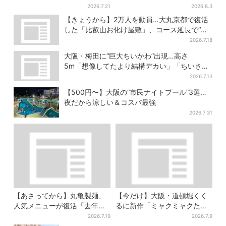
行オープン！駅直結＆21時ま
国からファン集結、参加者に
2026.7.21
2026.8.3
で営業
聞いた「それでも会いたい理
【きょうから】2万人を動員…大丸京都で復活
由」
した「比叡山お化け屋敷」、コース延長で“怖
さ”パワーアップ
2026.7.18
大阪・梅田に“巨大ちいかわ”出現…高さ
5m「想像してたより結構デカい」「ちいさ…
くはない」
2026.7.13
【500円〜】大阪の“市民ナイトプール”3選…
夜だから涼しい＆コスパ最強
2026.7.31
【あさってから】丸亀製麺、
【今だけ】大阪・道頓堀くく
人気メニューが復活「去年め
るに新作「ミャクミャクたこ
っちゃハマった」「待ってた
焼」登場！関西の8店舗限定で
2026.7.19
2026.7.9
よ！」「夏の救世主」