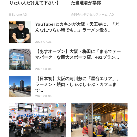
りたい人だけ見て下さい】
た当選者が暴露
Il Sereno AD
合同会社デジタルファーム AD
YouTuberヒカキンが大阪・天王寺に、「ど
んなにつらい時でも…」ラーメン愛＆...
2026.07.31
【あすオープン】大阪・梅田に「まるでテー
マパーク」な巨大スポーツ店、461ブラン...
2026.08.06
【日本初】大阪の河川敷に「屋台エリア」、
ラーメン・焼肉・しゃぶしゃぶ・カフェま
で...
2026.08.06