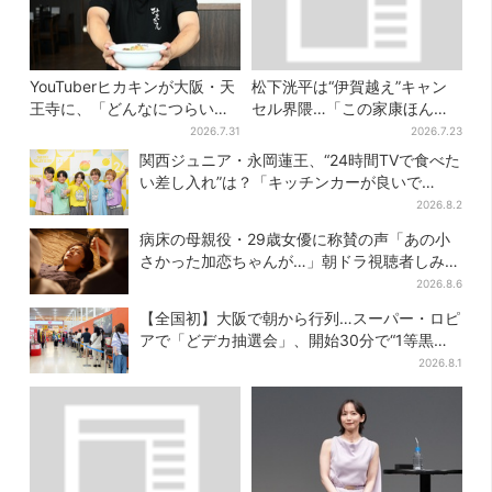
YouTuberヒカキンが大阪・天
松下洸平は“伊賀越え”キャン
王寺に、「どんなにつらい時
セル界隈…「この家康ほんと
でも…」ラーメン愛＆兄セイ
憎たらしいな」【豊臣兄弟】
2026.7.31
2026.7.23
キンとの思い出を語る
関西ジュニア・永岡蓮王、“24時間TVで食べた
い差し入れ”は？「キッチンカーが良いで
す！」会場沸く
2026.8.2
病床の母親役・29歳女優に称賛の声「あの小
さかった加恋ちゃんが…」朝ドラ視聴者しみじ
み
2026.8.6
【全国初】大阪で朝から行列…スーパー・ロピ
アで「どデカ抽選会」、開始30分で“1等黒毛
和牛”の当選も
2026.8.1