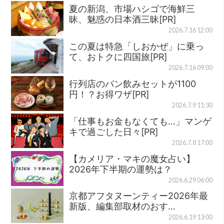
夏の新潟、市場ハシゴで海鮮三
昧、魅惑の日本酒三昧[PR]
2026.7.16 12:00
この夏は特急「しおかぜ」に乗っ
て、おトクに四国旅[PR]
2026.7.16 09:00
行列店のパン飲みセットが1100
円！？お得ワザ[PR]
2026.7.9 11:30
「仕事もお金もなくても…」マンゲ
キで過ごした日々[PR]
2026.7.8 17:00
【カメリア・マキの魔女占い】
2026年下半期の運勢は？
2026.6.29 06:00
京都アフタヌーンティー2026年最
新版、編集部取材のおす…
2026.6.19 13:00