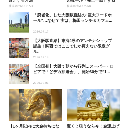
致』する方法
の数字が「完全一致」する
方...
株式会社MURA AD
株式会社MURA AD
「廃墟化」した大阪駅直結の“巨大フードホ
ール”…なぜ？ 実は、梅田ランチ＆カフェ...
2026.07.17
【大阪駅直結】東海4県のアンテナショップ
誕生！関西ではここでしか買えない限定グ
ル...
2026.07.14
【全国初】大阪で朝から行列…スーパー・ロ
ピアで「どデカ抽選会」、開始30分で“1...
2026.08.01
【1ヶ月以内に大金持ちにな
宝くじ狙うなら今！金運上げ