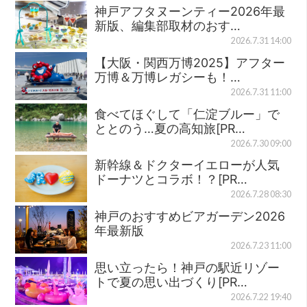
神戸アフタヌーンティー2026年最
新版、編集部取材のおす…
2026.7.31 14:00
【大阪・関西万博2025】アフター
万博＆万博レガシーも！…
2026.7.31 11:00
食べてほぐして「仁淀ブルー」で
ととのう…夏の高知旅[PR…
2026.7.30 09:00
新幹線＆ドクターイエローが人気
ドーナツとコラボ！？[PR…
2026.7.28 08:30
神戸のおすすめビアガーデン2026
年最新版
2026.7.23 11:00
思い立ったら！神戸の駅近リゾー
トで夏の思い出づくり[PR…
2026.7.22 19:40