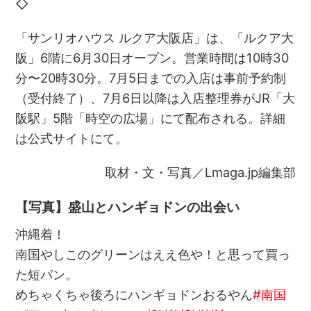
◇
「サンリオハウス ルクア大阪店」は、「ルクア大
阪」6階に6月30日オープン。営業時間は10時30
分〜20時30分。7月5日までの入店は事前予約制
（受付終了）、7月6日以降は入店整理券がJR「大
阪駅」5階「時空の広場」にて配布される。詳細
は公式サイトにて。
取材・文・写真／Lmaga.jp編集部
【写真】盛山とハンギョドンの出会い
沖縄着！
南国やしこのグリーンはええ色や！と思って買っ
た短パン。
めちゃくちゃ後ろにハンギョドンおるやん
#南国