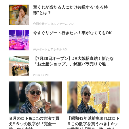
宝くじが当たる人にだけ共通する“ある特
徴”とは？
合同会社デジタルファーム AD
今すぐリゾート行きたい！車がなくてもOK
神戸ポートピアホテル AD
【7月28日オープン】JR大阪駅直結！新たな
「お土産ショップ」、銘菓バラ売りで地...
2026.07.29
８月のロト6はこの方法で買
【昭和43年以前生まれはロト
え!!６つの数字が『完全一
６この数字を買うべき】6つ