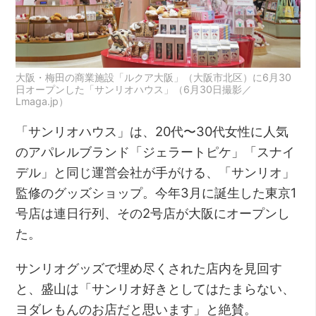
大阪・梅田の商業施設「ルクア大阪」（大阪市北区）に6月30
日オープンした「サンリオハウス」（6月30日撮影／
Lmaga.jp）
「サンリオハウス」は、20代〜30代女性に人気
のアパレルブランド「ジェラートピケ」「スナイ
デル」と同じ運営会社が手がける、「サンリオ」
監修のグッズショップ。今年3月に誕生した東京1
号店は連日行列、その2号店が大阪にオープンし
た。
サンリオグッズで埋め尽くされた店内を見回す
と、盛山は「サンリオ好きとしてはたまらない、
ヨダレもんのお店だと思います」と絶賛。