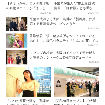
【きょうから】コメダ珈琲店
小栗旬が生んだ“史上最強”の
の名物メニューが「まっし
信長…「鎌倉殿」とも重な
ろ」に…期間限定の2品が登場
る、にじむ悲しみが“名人
2026.7.23
2026.7.16
芸”【豊臣兄弟】
平埜生成演じる医師・黒川の「新潟弁」に反
応する視聴者続出「グッときた」
2026.7.30
香取慎吾「僕に遊ぶ場所を作ってくれている
のかも」、異色バラエティ『しんごの芽』で
感じた読売テレビの“パンク精神”
2026.7.31
ノブコブ吉村崇、大阪のイベントで河合郁人
と突然のサシトーク…名物プロデューサー
の“無茶振り”に混乱「狂ってる！」
2026.8.8
「いつか座長公演を」宝塚か
【7月28日オープン】JR大阪