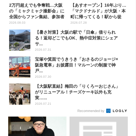
2万円超えでも争奪戦…大阪
【あすオープン】16年ぶり…
の「ミャクミャク撮影会」に
「マクドナルド」が大阪・本
全国からファン集結、参加者
町に帰ってくる！駅から徒
に...
歩...
2026.08.03
2026.07.28
【暑さ対策】大阪の駅で「日傘」借りられ
る！返却どこでもOK、熱中症対策にシェア
サ...
2026.07.31
宝塚や箕面でうきうき「おさるのジョージ×
阪急電車」お披露目！マルーンの制服で神
戸...
2026.07.30
【大阪駅直結】梅田の「りくろーおじさん」
がリニューアル！チーズケーキ以外も充
実…...
2026.07.21
Recommended by