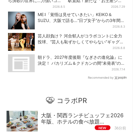
ら演歌の世界に…力強いコブ
駅直結！新たな「お土産ショ
シで聴かせる有沙瞳の目指す
ップ」、銘菓バラ売りで地元
2026.8.5
2026.7.29
道とは
民の“おやつ調達”にも
ME:I「覚悟は見せていきたい」KEIKO＆
SUZU、大阪で語る…“日プ女子”からの3年間
と、7人で目指す夢
2026.8.3
芸人顔負け？ 河合郁人がコラボコントに全力
投球、“芸人も恥ずかしくてやらない”ギャグに
も挑戦
2026.8.8
朝ドラ、2027年度後期『なぎさの進化論』に
決定！ バカリズム＆クドカンの間“未発表”の
期待作
2026.7.14
Recommended by
コラボPR
大阪・関西ランチビュッフェ2026
年版、ホテルの食べ放題…
NEW
36分前