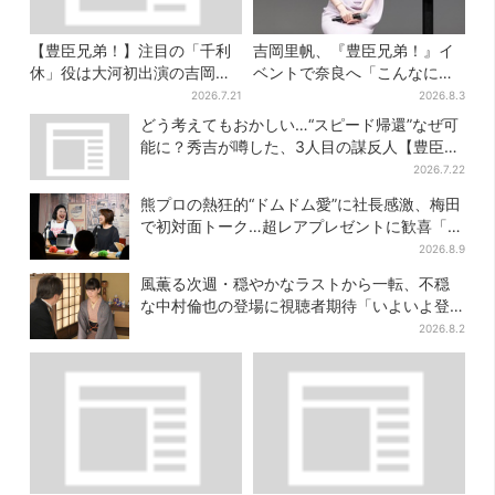
【豊臣兄弟！】注目の「千利
吉岡里帆、『豊臣兄弟！』イ
休」役は大河初出演の吉岡秀
ベントで奈良へ「こんなに楽
隆 北条氏政役も発表
しんでもらえてうれしい」
2026.7.21
2026.8.3
どう考えてもおかしい…“スピード帰還”なぜ可
能に？秀吉が噂した、3人目の謀反人【豊臣兄
弟】
2026.7.22
熊プロの熱狂的“ドムドム愛”に社長感激、梅田
で初対面トーク…超レアプレゼントに歓喜「一
生好きでいさせてください！」
2026.8.9
風薫る次週・穏やかなラストから一転、不穏
な中村倫也の登場に視聴者期待「いよいよ登
場だ」
2026.8.2