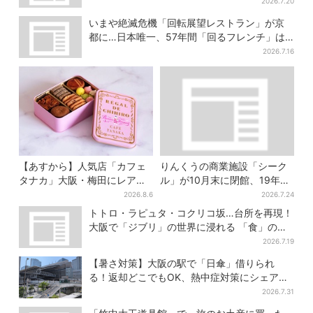
がられている地域猫、目撃者が続々
2026.7.20
いまや絶滅危機「回転展望レストラン」が京
都に…日本唯一、57年間「回るフレンチ」は
絶景ランチの穴場
2026.7.16
【あすから】人気店「カフェ
りんくうの商業施設「シーク
タナカ」大阪・梅田にレア商
ル」が10月末に閉館、19年の
品集結…本店人気パン＆限定
歴史に幕…南大阪民に衝撃は
2026.8.6
2026.7.24
クッキー缶も！ 7日間の夏イ
しる
トトロ・ラピュタ・コクリコ坂…台所を再現！
ベント
大阪で「ジブリ」の世界に浸れる 「食」の展
示とは？
2026.7.19
【暑さ対策】大阪の駅で「日傘」借りられ
る！返却どこでもOK、熱中症対策にシェアサ
ービス拡大
2026.7.31