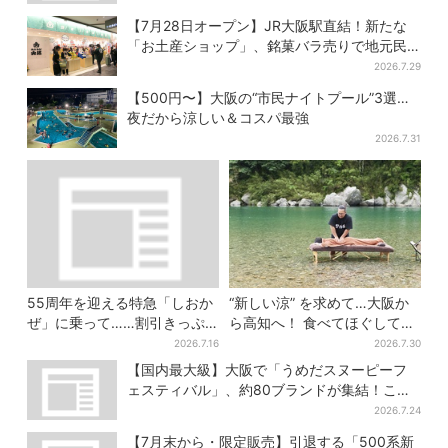
【7月28日オープン】JR大阪駅直結！新たな
「お土産ショップ」、銘菓バラ売りで地元民
の“おやつ調達”にも
2026.7.29
【500円〜】大阪の“市民ナイトプール”3選…
夜だから涼しい＆コスパ最強
2026.7.31
55周年を迎える特急「しおか
“新しい涼” を求めて…大阪か
ぜ」に乗って……割引きっぷ
ら高知へ！ 食べてほぐして
で、松山・道後温泉と南予を
「仁淀ブルー」でととのう体
2026.7.16
2026.7.30
満喫【大阪から愛媛へおトク
験旅【2026夏最新版】
【国内最大級】大阪で「うめだスヌーピーフ
旅】
ェスティバル」、約80ブランドが集結！ここ
だけのグッズも
2026.7.24
【7月末から・限定販売】引退する「500系新