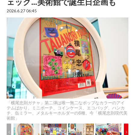
ェック…美術館で誕生日企画も
2026.6.27 06:45
「横尾忠則ガチャ」第二弾は唯一無二なポップなカラーのアイ
テムばかり。ミニポーチ、コインケース、エコバッグ、ハンカ
チ、缶ミラー、メタルキーホルダーの6種。今「横尾忠則現代美
術館」