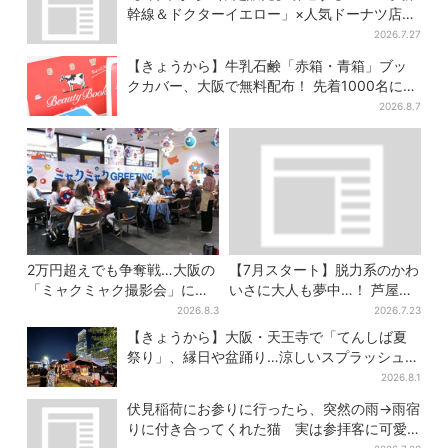
幹線＆ドクターイエロー」×人気ドーナツ店が
コラボ、手土産の切り札にも
2026.7.27
【きょうから】牛乳石鹸「赤箱・青箱」ブッ
クカバー、大阪で無料配布！ 先着1000名に
「牛のカード」も
2026.8.7
2万円超えでも争奪戦…大阪の
【7月スタート】脱力系のかわ
「ミャクミャク撮影会」に全
いさに大人も夢中…！ 芦屋の
国からファン集結、参加者に
美術館で「チェコ絵本」展、
2026.8.3
2026.7.23
聞いた「それでも会いたい理
老舗文具メーカーのグッズに
【きょうから】大阪・天王寺で「てんしば夏
由」
も注目
祭り」、縁日や盆踊り…涼しいスプラッシュタ
イムも！2日間だけ
2026.8.1
伏見稲荷にお参りに行ったら、突然の雨→雨宿
りに付き合ってくれた猫 実は参拝客に可愛