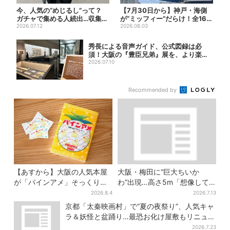
今、人気の“めじるし”って？
【7月30日から】神戸・海側
ガチャで集める人続出…収集家
が“ミッフィー”だらけ！全16施
とメーカーに聞いたヒッ...
2026.07.12
設でパン、スイーツ、...
2026.08.03
秀長による音声ガイド、公式図録は必
須！大阪の『豊臣兄弟』展を、より楽し
む方法４選
2026.07.10
Recommended by
【あすから】大阪の人気本屋
大阪・梅田に“巨大ちいか
が「パインアメ」そっくりの
わ”出現…高さ5m「想像して
ブックカバー開発、梅田で先
たより結構デカい」「ちい
2026.8.4
2026.7.13
行販売
さ…くはない」
京都「太秦映画村」で“夏の夜祭り”、人気キャ
ラ＆妖怪と盆踊り…最恐お化け屋敷もリニュー
アル
2026.7.23