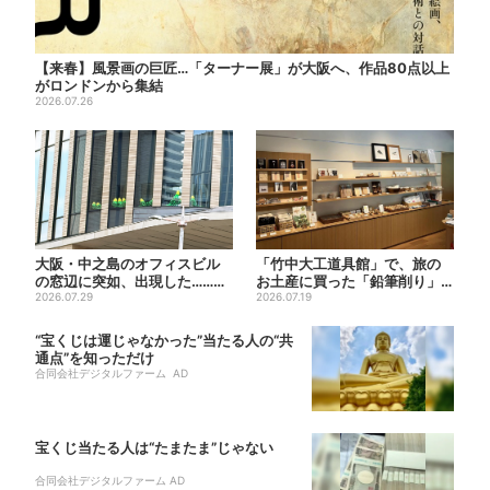
【来春】風景画の巨匠…「ターナー展」が大阪へ、作品80点以上
がロンドンから集結
2026.07.26
大阪・中之島のオフィスビル
「竹中大工道具館」で、旅の
の窓辺に突如、出現した……巨
お土産に買った「鉛筆削り」
大インコ「何かいる」「朝か...
2026.07.29
が「ヤバイぐらいの切れ味」
2026.07.19
“宝くじは運じゃなかった”当たる人の“共
通点”を知っただけ
合同会社デジタルファーム AD
宝くじ当たる人は“たまたま”じゃない
合同会社デジタルファーム AD