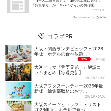
「竹中大工道具館」で、旅のお土産に買った
「鉛筆削り」が「ヤバイぐらいの切れ味」
2026.7.19
Recommended by
コラボPR
大阪・関西ランチビュッフェ2026
年版、ホテルの食べ放題…
NEW
2時間前
大河ドラマ『豊臣兄弟！』解説コ
ラムまとめ【毎週更新】
2026.8.7 14:00
大阪アフタヌーンティー2026年最
新版、編集部取材のおす…
2026.8.7 14:00
大阪スイーツビュッフェ・リスト
2026年版、ホテルで食べ…