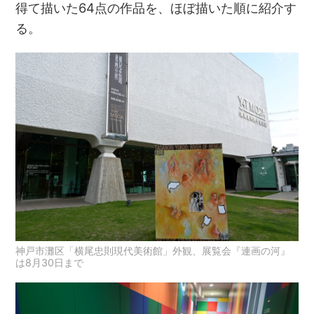
得て描いた64点の作品を、ほぼ描いた順に紹介す
る。
神戸市灘区「横尾忠則現代美術館」外観、展覧会『連画の河』
は8月30日まで