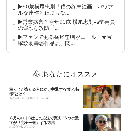
▶90歳横尾忠則「僕の終末絵画」パワフ
ルな連作と止まらな…
▶営業妨害？今年90歳 横尾忠則vs学芸員
の熾烈な攻防『…
▶ファンである横尾忠則がエール！元宝
塚歌劇轟悠作品展、関…
あなたにオススメ
宝くじが当たる人にだけ共通する“ある特
徴”とは？
合同会社デジタルファーム AD
８月のロト6はこの方法で買え!!６つの数
字が『完全一致』する方法
株式会社MURA AD