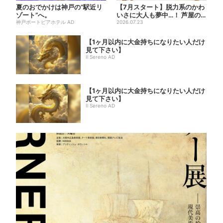
夏のおでかけは神戸の”駅近リ
【7月スタート】脱力系のかわ
ゾート”へ。
いさに大人も夢中…！ 芦屋の
神戸ポートピアホテル AD
美術館で「チェコ絵本」展...
2026.07.23
【1ヶ月以内に大金持ちになりたい人だけ
見て下さい】
Il Sereno AD
【1ヶ月以内に大金持ちになりたい人だけ
見て下さい】
Il Sereno AD