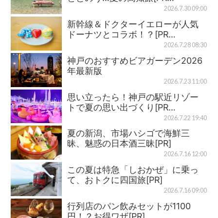
2026.7.30 09:00
新幹線＆ドクターイエローが人気
ドーナツとコラボ！？[PR…
2026.7.28 08:30
神戸のおすすめビアガーデン2026
年最新版
2026.7.23 11:00
思い立ったら！神戸の駅近リゾー
トで夏の思い出づくり[PR…
2026.7.22 19:40
夏の新潟、市場ハシゴで海鮮三
昧、魅惑の日本酒三昧[PR]
2026.7.16 12:00
この夏は特急「しおかぜ」に乗っ
て、おトクに四国旅[PR]
2026.7.16 09:00
行列店のパン飲みセットが1100
円！？お得ワザ[PR]