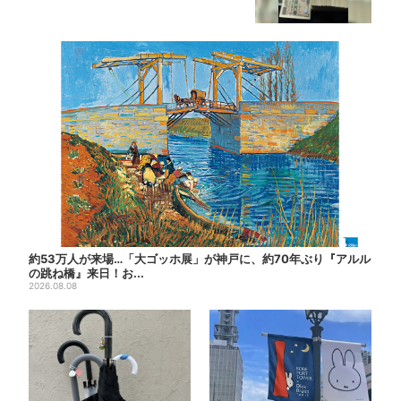
約53万人が来場…「大ゴッホ展」が神戸に、約70年ぶり『アルル
の跳ね橋』来日！お...
2026.08.08