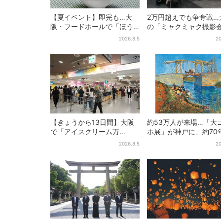
【夏イベント】即完も…大
2万円超えでも争奪戦…
阪・フードホールで「ほう
の「ミャクミャク撮影
せき箱」の“限定かき氷”が復
に全国からファン集結
2026.8.5
20
活！一夜限りの盆踊りも
加者に聞いた「それで
いたい理由」
【きょうから13日間】大阪
約53万人が来場…「大
で「アイスクリーム万
ホ展」が神戸に、約70
博」、全国34ブランド・
り『アルルの跳ね橋』
2026.8.5
20
100種超…初登場の「チョコ
日！お得な限定チケッ
ソフト」に行列
売も