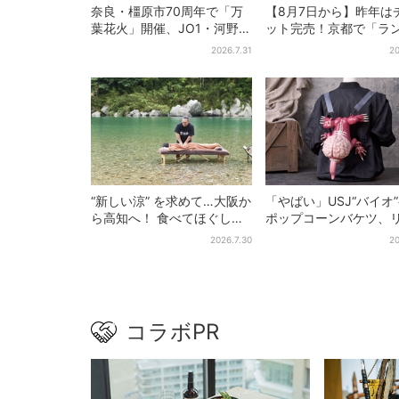
奈良・橿原市70周年で「万
【8月7日から】昨年は
葉花火」開催、JO1・河野純
ット完売！京都で「ラ
喜がアンバサダーに…グルー
ンフェス」、最大350
2026.7.31
20
プ楽曲ともシンクロ
が夜空に…会場には縁
“新しい涼” を求めて…大阪か
「やばい」USJ“バイオ
ら高知へ！ 食べてほぐして
ポップコーンバケツ、
「仁淀ブルー」でととのう
カーが背中に張りつく
2026.7.30
20
体験旅【2026夏最新版】
デザインに騒然…フレ
にも反応
コラボPR