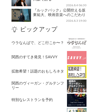
2026.8.4 06:30
『ルックバック』公開控える坂
東祐大、映画音楽へのこだわり
2026.8.3 19:00
ピックアップ
ウラなんばで、どこ行こか〜？
関西のすてき発見！SAVVY
拡散希望！話題のおもしろネタ
関西のヴィーガン・グルテンフ
リー
特別なレストランを予約