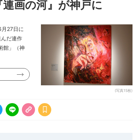
『連画の河』が神戸に
月27日に
組んだ連作
術館」（神
(写真15枚)