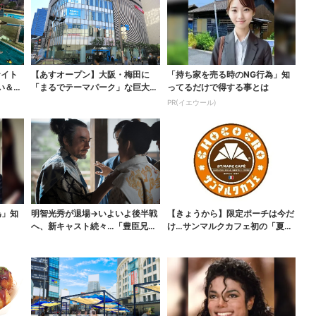
ナイト
【あすオープン】大阪・梅田に
「持ち家を売る時のNG行為」知
い＆コ
「まるでテーマパーク」な巨大ス
ってるだけで得する事とは
ポーツ店、461ブラン...
PR(イエウール)
為」知
明智光秀が退場→いよいよ後半戦
【きょうから】限定ポーチは今だ
へ、新キャスト続々…「豊臣兄
け…サンマルクカフェ初の「夏福
弟！」振り返り＆第30...
袋」、実質無料でレア...