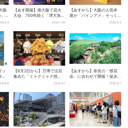
大阪
【あす開催】南大阪で花火
【あすから】大阪の人気本
会」
大会、700年続く「堺大魚夜
屋が「パインアメ」そっく
、参
市」のフィナーレ飾る…有料
りのブックカバー開発、梅
26.8.3
2026.7.30
2026.8.4
も会
エリア外は観覧制限も
田で先行販売
ゴッ
【8月2日から】万博で注目
【あすから】奈良の「燈花
年ぶ
集めた「ミャクミャク焼
会」に合わせて開催！徒歩5
来
き」初グッズ化！大阪・梅
分…結婚式場が“バル”に、前
26.8.8
2026.8.1
2026.8.7
ト販
田だけの新商品が登場
後で食事が楽しめる