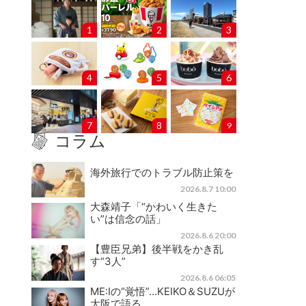
1
2
3
4
5
6
7
8
9
コラム
海外旅行でのトラブル防止策を
2026.8.7 10:00
大森靖子「“かわいく生きた
い”は信念の話」
2026.8.6 20:00
【豊臣兄弟】後半戦をかき乱
す“3人”
2026.8.6 06:05
ME:Iの“覚悟”…KEIKO＆SUZUが
大阪で語る