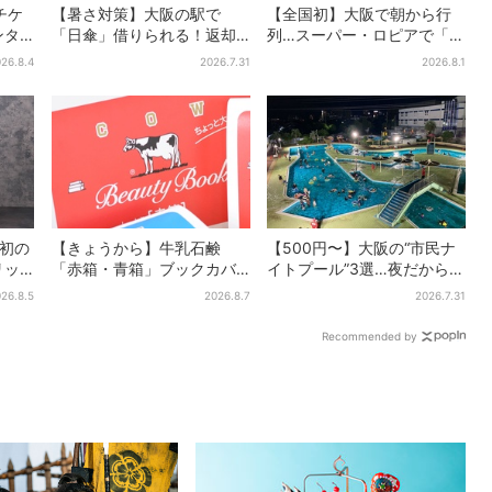
チケ
【暑さ対策】大阪の駅で
【全国初】大阪で朝から行
ンタ
「日傘」借りられる！返却
列…スーパー・ロピアで「ど
0の光
どこでもOK、熱中症対策に
デカ抽選会」、開始30分
26.8.4
2026.7.31
2026.8.1
日も
シェアサービス拡大
で“1等黒毛和牛”の当選も
”初の
【きょうから】牛乳石鹸
【500円〜】大阪の“市民ナ
リッ
「赤箱・青箱」ブックカバ
イトプール”3選…夜だから涼
衝撃
ー、大阪で無料配布！ 先着
しい＆コスパ最強
26.8.5
2026.8.7
2026.7.31
ーバー
1000名に「牛のカード」も
Recommended by