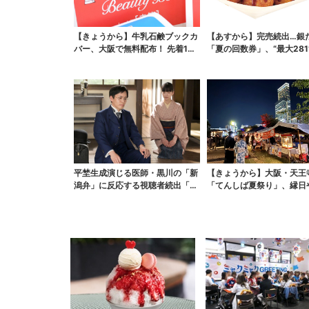
【きょうから】牛乳石鹸ブックカ
【あすから】完売続出…銀
バー、大阪で無料配布！ 先着100
「夏の回数券」、“最大281
0名に「牛のカー...
得に！数量限定で
平埜生成演じる医師・黒川の「新
【きょうから】大阪・天王
潟弁」に反応する視聴者続出「グ
「てんしば夏祭り」、縁日
ッときた」
り…涼しいスプラッシュ...