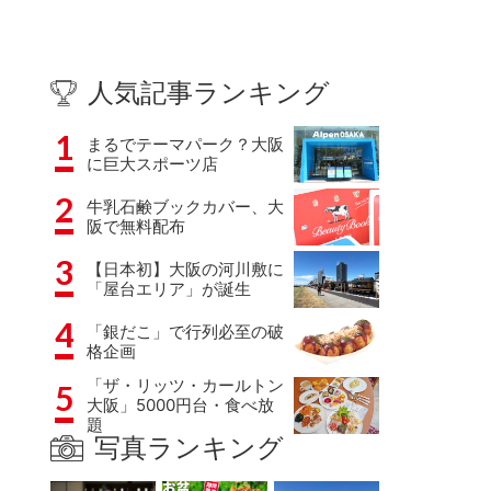
人気記事ランキング
1
まるでテーマパーク？大阪
に巨大スポーツ店
2
牛乳石鹸ブックカバー、大
阪で無料配布
3
【日本初】大阪の河川敷に
「屋台エリア」が誕生
4
「銀だこ」で行列必至の破
格企画
「ザ・リッツ・カールトン
5
大阪」5000円台・食べ放
題
写真ランキング