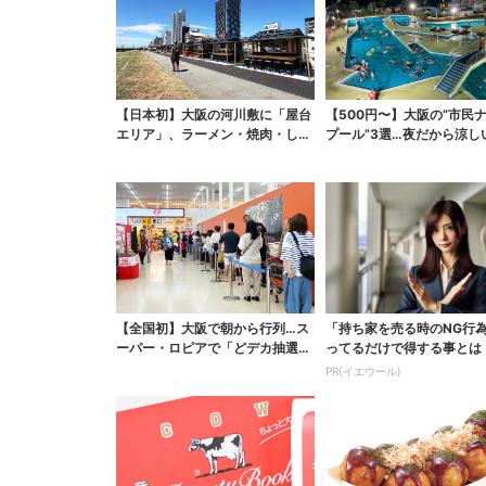
【日本初】大阪の河川敷に「屋台
【500円〜】大阪の“市民
エリア」、ラーメン・焼肉・しゃ
プール”3選…夜だから涼し
ぶしゃぶ・カフェまで...
スパ最強
【全国初】大阪で朝から行列…ス
「持ち家を売る時のNG行
ーパー・ロピアで「どデカ抽選
ってるだけで得する事とは
会」、開始30分で“1...
PR(イエウール)