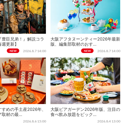
『豊臣兄弟！』解説コラ
大阪アフタヌーンティー2026年最新
毎週更新】
版、編集部取材のおす…
2026.8.7 14:00
2026.8.7 14:00
NEW
NEW
すめの手土産2026年、
大阪ビアガーデン2026年版、注目の
ア取材の最…
食べ飲み放題をピック…
2026.8.6 15:00
2026.8.4 13:00