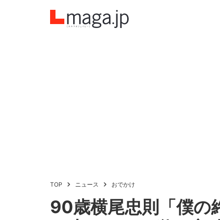
TOP
ニュース
おでかけ
90歳横尾忠則「僕の