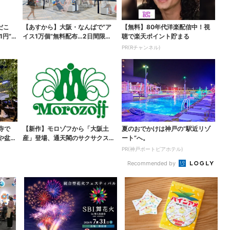
だこ
【あすから】大阪・なんばで“ア
【無料】80年代洋楽配信中！視
1円”お
イス1万個”無料配布…2日間限定
聴で楽天ポイント貯まる
で、ロッテの人気商...
PR(Rチャンネル)
寺で
【新作】モロゾフから「大阪土
夏のおでかけは神戸の”駅近リゾ
や盆踊
産」登場、通天閣のサクサクスイ
ート”へ。
ーツ 6カ所で順次発売
PR(神戸ポートピアホテル)
Recommended by