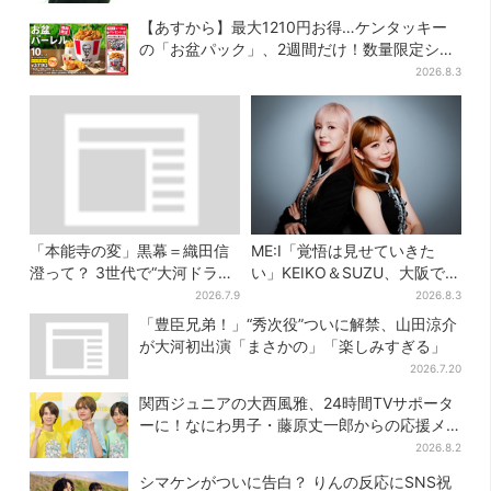
【あすから】最大1210円お得…ケンタッキー
の「お盆パック」、2週間だけ！数量限定シー
ル付き
2026.8.3
「本能寺の変」黒幕＝織田信
ME:I「覚悟は見せていきた
澄って？ 3世代で“大河ドラ
い」KEIKO＆SUZU、大阪で語
マ”、サラブレッド俳優が熱演
る…“日プ女子”からの3年間
2026.7.9
2026.8.3
【豊臣兄弟】
と、7人で目指す夢
「豊臣兄弟！」“秀次役”ついに解禁、山田涼介
が大河初出演「まさかの」「楽しみすぎる」
2026.7.20
関西ジュニアの大西風雅、24時間TVサポータ
ーに！なにわ男子・藤原丈一郎からの応援メ
ッセージを告白
2026.8.2
シマケンがついに告白？ りんの反応にSNS祝