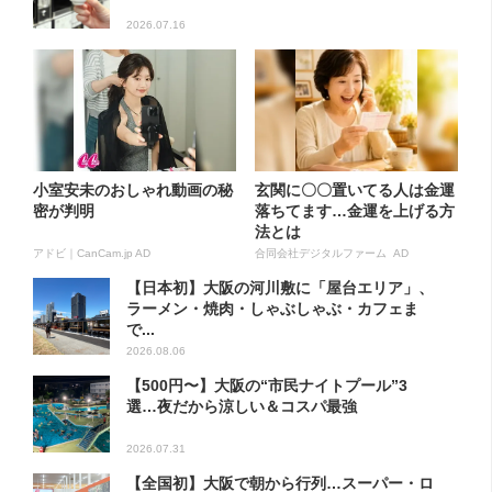
2026.07.16
小室安未のおしゃれ動画の秘
玄関に〇〇置いてる人は金運
密が判明
落ちてます…金運を上げる方
法とは
アドビ｜CanCam.jp AD
合同会社デジタルファーム AD
【日本初】大阪の河川敷に「屋台エリア」、
ラーメン・焼肉・しゃぶしゃぶ・カフェま
で...
2026.08.06
【500円〜】大阪の“市民ナイトプール”3
選…夜だから涼しい＆コスパ最強
2026.07.31
【全国初】大阪で朝から行列…スーパー・ロ