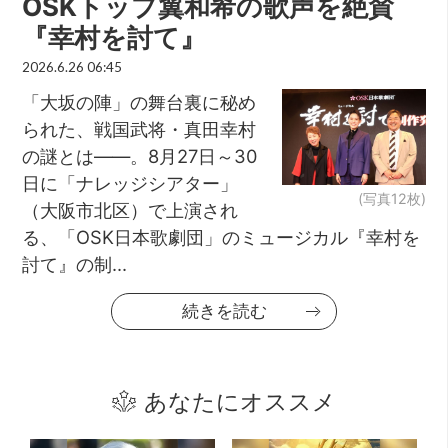
OSKトップ翼和希の歌声を絶賛
『幸村を討て』
2026.6.26 06:45
「大坂の陣」の舞台裏に秘め
られた、戦国武将・真田幸村
の謎とは――。8月27日～30
日に「ナレッジシアター」
(写真12枚)
（大阪市北区）で上演され
る、「OSK日本歌劇団」のミュージカル『幸村を
討て』の制...
続きを読む
あなたにオススメ