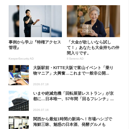
事例から学ぶ『特権アクセス
「大金が欲しいなら試し
管理』
て！」あなたも大金持ちの仲
間入りです。
KeeperSecurity AD
Il Sereno AD
大阪駅前・KITTE大阪で富山イベント「乗り
物マニア」大興奮…これまで一般非公開...
2026.07.18
いまや絶滅危機「回転展望レストラン」が京
都に…日本唯一、57年間「回るフレンチ」...
2026.07.16
関西から最短1時間の新潟へ！市場ハシゴで
海鮮三昧、魅惑の日本酒、発酵グルメも