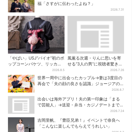
福「さすがに伝わったよね？」
2026.7.31
「やばい」USJ“バイオ”初のポ
風薫る次週・りんに思いを寄
ップコーンバケツ、リッカー
せる“3人の男”に視聴者驚き
が背中に張りつく衝撃デザイ
「みんな出ますやん！」
2026.8.5
2026.7.26
ンに騒然…フレーバーにも反
世界一周中に出会ったカップル→妻は3度目の
応
再会で「夫の顔の良さを認識」ジョージアの
酒場で急接近
2026.8.7
出会いは海外アプリ！夫の第一印象は「まる
で芸能人」→送迎・弁当・カジノデートまで…
結婚前に尽くしまくり
2026.7.24
吉岡里帆、『豊臣兄弟！』イベントで奈良へ
「こんなに楽しんでもらえてうれしい」