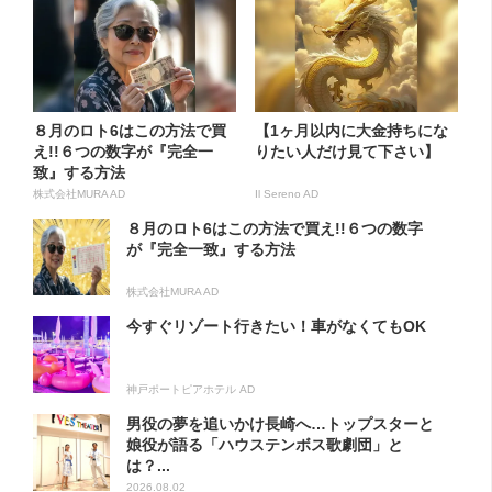
８月のロト6はこの方法で買
【1ヶ月以内に大金持ちにな
え!!６つの数字が『完全一
りたい人だけ見て下さい】
致』する方法
株式会社MURA AD
Il Sereno AD
８月のロト6はこの方法で買え!!６つの数字
が『完全一致』する方法
株式会社MURA AD
今すぐリゾート行きたい！車がなくてもOK
神戸ポートピアホテル AD
男役の夢を追いかけ長崎へ…トップスターと
娘役が語る「ハウステンボス歌劇団」と
は？...
2026.08.02