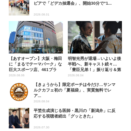
ピアで「どデカ抽選会」、開始30分で“1...
2026.08.01
【あすオープン】大阪・梅田
明智光秀が退場→いよいよ後
に「まるでテーマパーク」な
半戦へ、新キャスト続々…
巨大スポーツ店、461ブラ
「豊臣兄弟！」振り返り＆第
ン...
30...
2026.08.06
2026.08.04
【きょうから】限定ポーチは今だけ…サンマ
ルクカフェ初の「夏福袋」、実質無料でレ
ア...
2026.08.04
平埜生成演じる医師・黒川の「新潟弁」に反
応する視聴者続出「グッときた」
2026.07.30