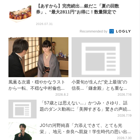
【あすから】完売続出…銀だこ「夏の回数
券」、“最大2811円”お得に！数量限定で
2026.07.31
Recommended by
風薫る次週・穏やかなラスト
小栗旬が生んだ“史上最強”の
から一転、不穏な中村倫也の
信長…「鎌倉殿」とも重な
登場に視聴者期待「いよいよ
る、にじむ悲しみが“名人
2026.8.2
2026.7.16
登場だ」
芸”【豊臣兄弟】
「57歳とは思えない…」かつみ・さゆり、話
題のダンス動画に「美脚すぎる」驚きの声続
出
2026.7.19
JO1の河野純喜「力添えできて、とても光
栄」、地元・奈良へ凱旋！学生時代の思い出
エピソードも
2026.7.30