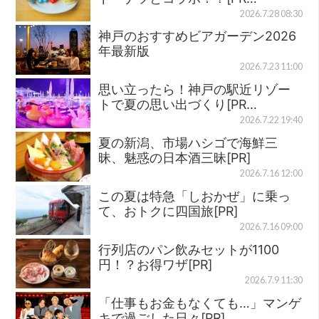
2026.7.28 08:30
神戸のおすすめビアガーデン2026
年最新版
2026.7.23 11:00
思い立ったら！神戸の駅近リゾー
トで夏の思い出づくり[PR…
2026.7.22 19:40
夏の新潟、市場ハシゴで海鮮三
昧、魅惑の日本酒三昧[PR]
2026.7.16 12:00
この夏は特急「しおかぜ」に乗っ
て、おトクに四国旅[PR]
2026.7.16 09:00
行列店のパン飲みセットが1100
円！？お得ワザ[PR]
2026.7.9 11:30
「仕事もお金もなくても…」マンゲ
キで過ごした日々[PR]