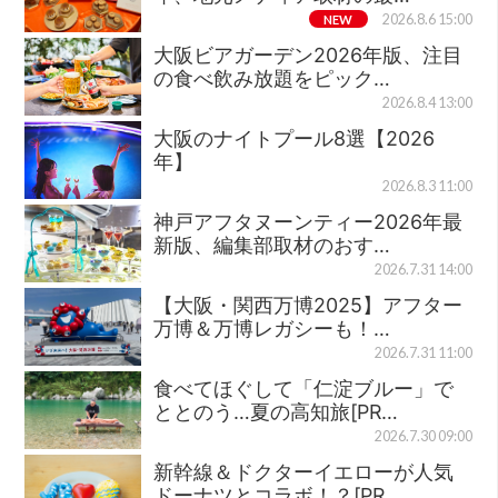
NEW
2026.8.6 15:00
大阪ビアガーデン2026年版、注目
の食べ飲み放題をピック…
2026.8.4 13:00
大阪のナイトプール8選【2026
年】
2026.8.3 11:00
神戸アフタヌーンティー2026年最
新版、編集部取材のおす…
2026.7.31 14:00
【大阪・関西万博2025】アフター
万博＆万博レガシーも！…
2026.7.31 11:00
食べてほぐして「仁淀ブルー」で
ととのう…夏の高知旅[PR…
2026.7.30 09:00
新幹線＆ドクターイエローが人気
ドーナツとコラボ！？[PR…