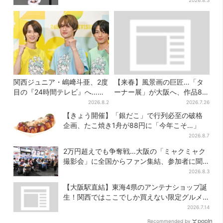
2026.8.3
関西ジュニア・嶋﨑斗亜、2度
【来春】風景画の巨匠…「タ
目の『24時間テレビ』へ…ほ
ーナー展」が大阪へ、作品80
かのメンバーに助言「サポー
点以上がロンドンから集結
2026.8.2
2026.7.26
ターたるもの」
【きょう開催】「銀だこ」で行列必至の破格
企画、たこ焼き1舟が88円に「今年こそ…」
2026.8.7
2万円超えでも争奪戦…大阪の「ミャクミャク
撮影会」に全国からファン集結、参加者に聞
いた「それでも会いたい理由」
2026.8.3
【大阪駅直結】東海4県のアンテナショップ誕
生！関西ではここでしか買えない限定グルメ
も
2026.7.14
Recommended by