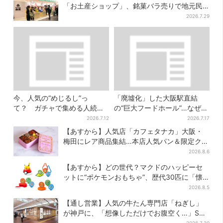
「お土産ショップ」、銘菓バラ売りで地元民
の“おやつ調達”にも
2026.7.29
今、人気の“めじるし”っ
「廃墟化」した大阪駅直結
て？ ガチャで集める人続
の“巨大フードホール”…なぜ？
出…収集家とメーカーに聞い
実は、梅田ランチ＆カフェの
2026.7.12
2026.7.17
たヒットの背景
穴場だった
【あすから】人気店「カフェタナカ」大阪・
梅田にレア商品集結…本店人気パン＆限定クッ
キー缶も！ 7日間の夏イベント
2026.8.6
【あすから】どの世代？マクドのハッピーセ
ットに“ポケモンおもちゃ”、歴代30匹に「懐
かしい」と喜びの声
2026.8.5
【通し営業】人気の牛たん専門店「ねぎし」
が神戸に、「想像しただけでお腹空く…」SNS
で喜びの声