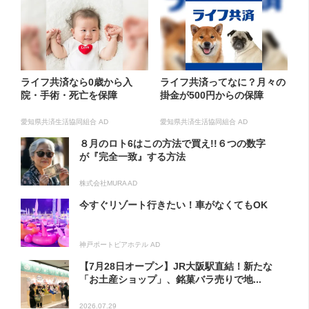
ライフ共済なら0歳から入
ライフ共済ってなに？月々の
院・手術・死亡を保障
掛金が500円からの保障
愛知県共済生活協同組合 AD
愛知県共済生活協同組合 AD
８月のロト6はこの方法で買え!!６つの数字
が『完全一致』する方法
株式会社MURA AD
今すぐリゾート行きたい！車がなくてもOK
神戸ポートピアホテル AD
【7月28日オープン】JR大阪駅直結！新たな
「お土産ショップ」、銘菓バラ売りで地...
2026.07.29