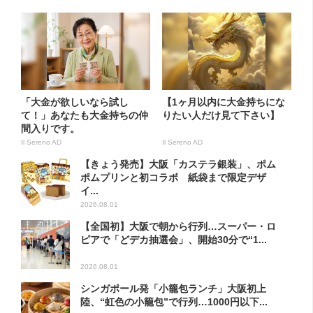
「大金が欲しいなら試し
【1ヶ月以内に大金持ちにな
て！」あなたも大金持ちの仲
りたい人だけ見て下さい】
間入りです。
Il Sereno AD
Il Sereno AD
【きょう発売】大阪「カステラ銀装」、ポム
ポムプリンと初コラボ 紙袋まで限定デザ
イ...
2026.08.01
【全国初】大阪で朝から行列…スーパー・ロ
ピアで「どデカ抽選会」、開始30分で“1...
2026.08.01
シンガポール発「小籠包ランチ」大阪初上
陸、“虹色の小籠包”で行列…1000円以下...