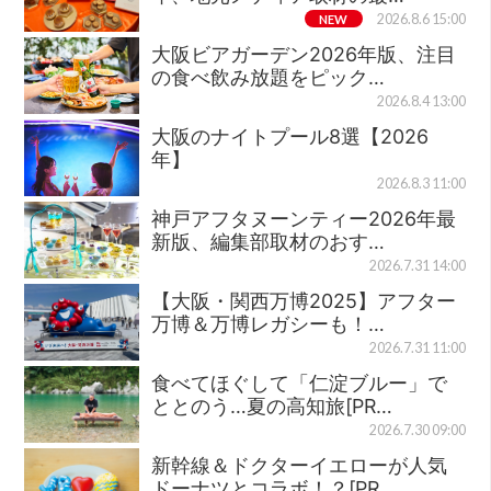
NEW
2026.8.6 15:00
大阪ビアガーデン2026年版、注目
の食べ飲み放題をピック…
2026.8.4 13:00
大阪のナイトプール8選【2026
年】
2026.8.3 11:00
神戸アフタヌーンティー2026年最
新版、編集部取材のおす…
2026.7.31 14:00
【大阪・関西万博2025】アフター
万博＆万博レガシーも！…
2026.7.31 11:00
食べてほぐして「仁淀ブルー」で
ととのう…夏の高知旅[PR…
2026.7.30 09:00
新幹線＆ドクターイエローが人気
ドーナツとコラボ！？[PR…