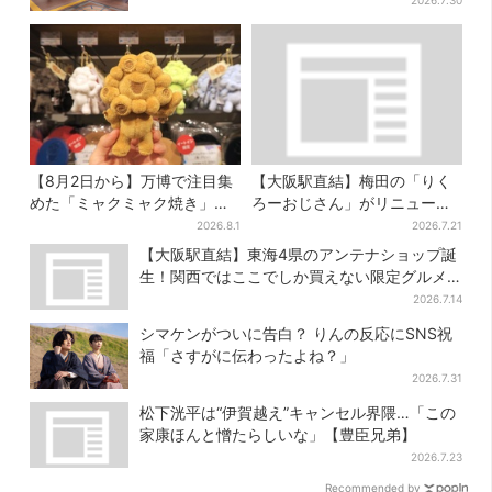
2026.7.30
【8月2日から】万博で注目集
【大阪駅直結】梅田の「りく
めた「ミャクミャク焼き」初
ろーおじさん」がリニューア
グッズ化！大阪・梅田だけの
ル！チーズケーキ以外も充
2026.8.1
2026.7.21
新商品が登場
実…並ばず買える「ロッカ
【大阪駅直結】東海4県のアンテナショップ誕
ー」も設置
生！関西ではここでしか買えない限定グルメ
も
2026.7.14
シマケンがついに告白？ りんの反応にSNS祝
福「さすがに伝わったよね？」
2026.7.31
松下洸平は“伊賀越え”キャンセル界隈…「この
家康ほんと憎たらしいな」【豊臣兄弟】
2026.7.23
Recommended by