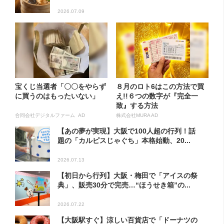
2026.07.09
宝くじ当選者「〇〇をやらず
８月のロト6はこの方法で買
に買うのはもったいない」
え!!６つの数字が『完全一
致』する方法
合同会社デジタルファーム AD
株式会社MURA AD
【あの夢が実現】大阪で100人超の行列！話
題の「カルピスじゃぐち」本格始動、20...
2026.07.13
【初日から行列】大阪・梅田で「アイスの祭
典」、販売30分で完売…“ほうせき箱”の...
2026.07.22
【大阪駅すぐ】涼しい百貨店で「ドーナツの