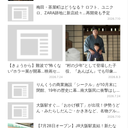
梅田・茶屋町はどうなる？ ロフト、ユニク
ロ、ZARA跡地に新店続々…再開発も予定
2026.7.10
【きょうから】難波で“怖くな
“村の少年”として登場した子
い”ホラー展が開幕…映画セッ
役、『あんぱん』でも印象的
トのなかに入って、怪異も触
だった…視聴者驚き「どうり
2026.7.24
2026.8.3
り放題！？
で演技上手だと」
りんくうの商業施設「シークル」が10月末に
閉館、19年の歴史に幕…南大阪民に衝撃はし
る
2026.7.24
大阪駅すぐ…「おかげ横丁」が出現！伊勢うど
ん・みたらしだんご・かき氷など、名物グル
メが集結
2026.7.10
【7月28日オープン】JR大阪駅直結！新たな