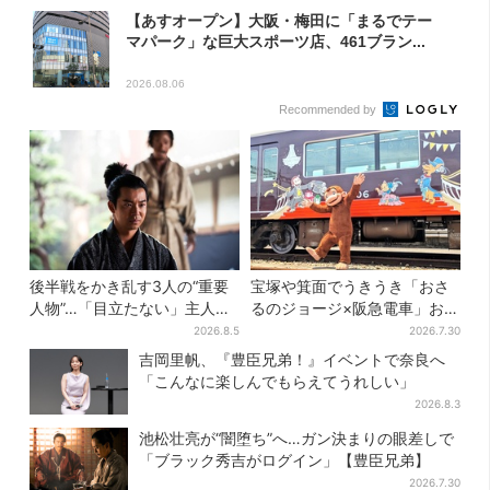
【あすオープン】大阪・梅田に「まるでテー
マパーク」な巨大スポーツ店、461ブラン...
2026.08.06
Recommended by
後半戦をかき乱す3人の“重要
宝塚や箕面でうきうき「おさ
人物”…「目立たない」主人
るのジョージ×阪急電車」お披
公・仲野太賀も、モブキャラ
露目！マルーンの制服で神
2026.8.5
2026.7.30
→覚醒へ【豊臣兄弟】
戸・宝塚・京都各線に添乗
吉岡里帆、『豊臣兄弟！』イベントで奈良へ
「こんなに楽しんでもらえてうれしい」
2026.8.3
池松壮亮が“闇堕ち”へ…ガン決まりの眼差しで
「ブラック秀吉がログイン」【豊臣兄弟】
2026.7.30