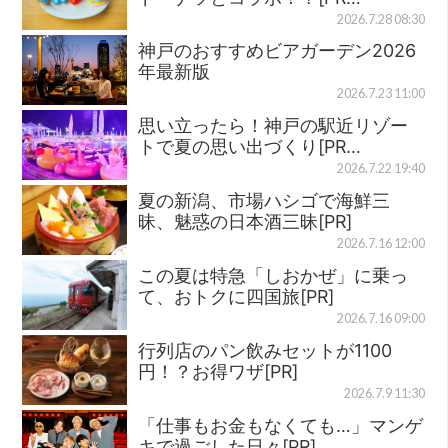
2026.7.28 08:30
神戸のおすすめビアガーデン2026
年最新版
2026.7.23 11:00
思い立ったら！神戸の駅近リゾー
トで夏の思い出づくり[PR…
2026.7.22 19:40
夏の新潟、市場ハシゴで海鮮三
昧、魅惑の日本酒三昧[PR]
2026.7.16 12:00
この夏は特急「しおかぜ」に乗っ
て、おトクに四国旅[PR]
2026.7.16 09:00
行列店のパン飲みセットが1100
円！？お得ワザ[PR]
2026.7.9 11:30
「仕事もお金もなくても…」マンゲ
キで過ごした日々[PR]