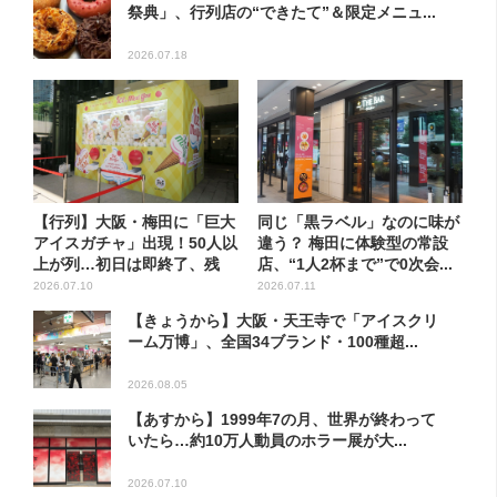
祭典」、行列店の“できたて”＆限定メニュ...
2026.07.18
【行列】大阪・梅田に「巨大
同じ「黒ラベル」なのに味が
アイスガチャ」出現！50人以
違う？ 梅田に体験型の常設
上が列…初日は即終了、残
店、“1人2杯まで”で0次会...
る...
2026.07.10
2026.07.11
【きょうから】大阪・天王寺で「アイスクリ
ーム万博」、全国34ブランド・100種超...
2026.08.05
【あすから】1999年7の月、世界が終わって
いたら…約10万人動員のホラー展が大...
2026.07.10