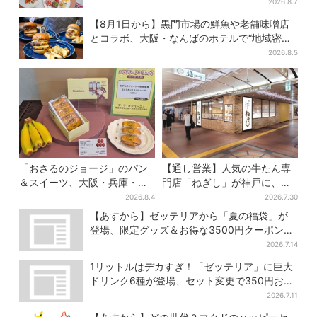
類が食べ放題
2026.8.7
【8月1日から】黒門市場の鮮魚や老舗味噌店
とコラボ、大阪・なんばのホテルで“地域密
着”の限定バーガー
2026.8.5
「おさるのジョージ」のパン
【通し営業】人気の牛たん専
＆スイーツ、大阪・兵庫・京
門店「ねぎし」が神戸に、
都限定で【きょうから】発売
「想像しただけでお腹空
2026.8.4
2026.7.30
スタート
く…」SNSで喜びの声
【あすから】ゼッテリアから「夏の福袋」が
登場、限定グッズ＆お得な3500円クーポン付
き
2026.7.14
1リットルはデカすぎ！「ゼッテリア」に巨大
ドリンク6種が登場、セット変更で350円お得
に
2026.7.11