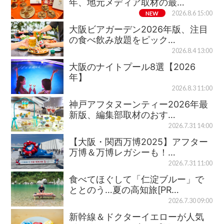
年、地元メディア取材の最…
NEW
2026.8.6 15:00
大阪ビアガーデン2026年版、注目
の食べ飲み放題をピック…
2026.8.4 13:00
大阪のナイトプール8選【2026
年】
2026.8.3 11:00
神戸アフタヌーンティー2026年最
新版、編集部取材のおす…
2026.7.31 14:00
【大阪・関西万博2025】アフター
万博＆万博レガシーも！…
2026.7.31 11:00
食べてほぐして「仁淀ブルー」で
ととのう…夏の高知旅[PR…
2026.7.30 09:00
新幹線＆ドクターイエローが人気