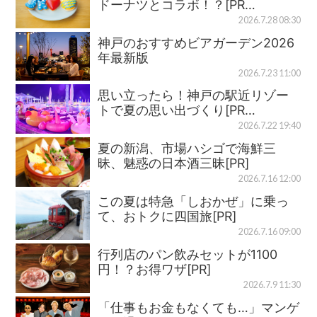
ドーナツとコラボ！？[PR…
2026.7.28 08:30
神戸のおすすめビアガーデン2026
年最新版
2026.7.23 11:00
思い立ったら！神戸の駅近リゾー
トで夏の思い出づくり[PR…
2026.7.22 19:40
夏の新潟、市場ハシゴで海鮮三
昧、魅惑の日本酒三昧[PR]
2026.7.16 12:00
この夏は特急「しおかぜ」に乗っ
て、おトクに四国旅[PR]
2026.7.16 09:00
行列店のパン飲みセットが1100
円！？お得ワザ[PR]
2026.7.9 11:30
「仕事もお金もなくても…」マンゲ