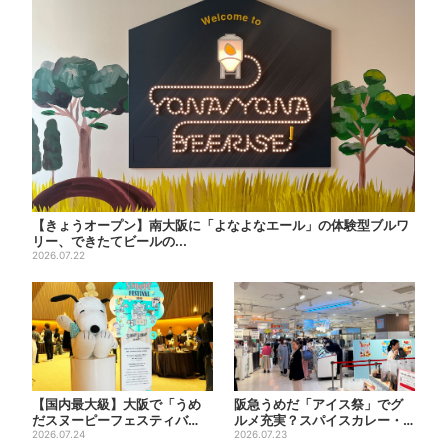
【きょうオープン】南大阪に「よなよなエール」の体験型ブルワ
リー、できたてビールの...
2026.07.22
【国内最大級】大阪で「うめ
阪急うめだ「アイス祭」でグ
だスヌーピーフェスティバ
ルメ充実？スパイスカレー・
ル」、約80ブランドが集結！
2026.07.24
ピザ・ポテト…“しょっぱい
2026.07.23