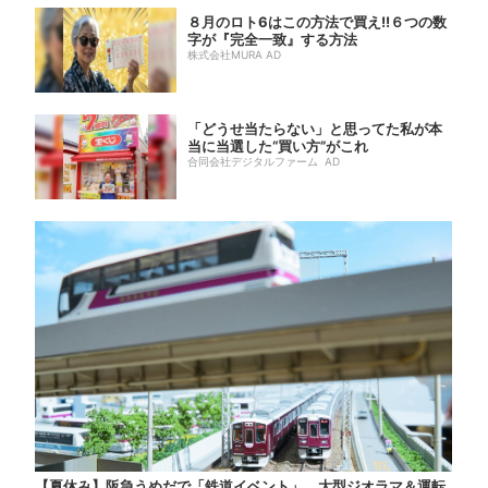
８月のロト6はこの方法で買え!!６つの数
字が『完全一致』する方法
株式会社MURA AD
「どうせ当たらない」と思ってた私が本
当に当選した“買い方”がこれ
合同会社デジタルファーム AD
【夏休み】阪急うめだで「鉄道イベント」、大型ジオラマ＆運転