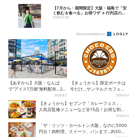
こ...
も...
【7月から・期間限定】大阪・福島で「安
く飲む＆食べる」お得ワザ → 行列店のパ
ン...
2026.07.09
Recommended by
【あすから】大阪・なんば
【きょうから】限定ポーチは
で“アイス1万個”無料配布…2日
今だけ…サンマルクカフェ初
間限定で、ロッテの人気商品
の「夏福袋」、実質無料でレ
2026.8.2
2026.8.4
もらえる
アグッズが手に入る
【きょうから】セブンで「カレーフェス」、
人気店監修メニューなど全15品！お得な割引
キャンペーンは2週間だけ
2026.8.4
「ザ・リッツ・カールトン大阪」なのに5000
円台！肉料理、スイーツ、パンまで…約50種