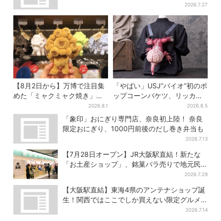
お得に
2026.7.27
【8月2日から】万博で注目集
「やばい」USJ“バイオ”初のポ
めた「ミャクミャク焼き」初
ップコーンバケツ、リッカー
グッズ化！大阪・梅田だけの
が背中に張りつく衝撃デザイ
2026.8.1
2026.8.5
新商品が登場
ンに騒然…フレーバーにも反
「象印」おにぎり専門店、奈良初上陸！ 奈良
応
限定おにぎり、1000円前後のだし巻き弁当も
2026.7.13
【7月28日オープン】JR大阪駅直結！新たな
「お土産ショップ」、銘菓バラ売りで地元民
の“おやつ調達”にも
2026.7.29
【大阪駅直結】東海4県のアンテナショップ誕
生！関西ではここでしか買えない限定グルメ
も
2026.7.14