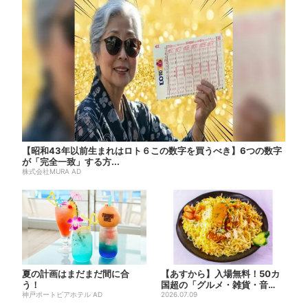
【昭和43年以前生まれはロト６この数字を買うべき】6つの数字
が「完全一致」する方...
株式会社MURA AD
夏の計画はまだまだ間に合
【あすから】入場無料！50カ
う！
国超の「グルメ・雑貨・音
神戸ポートピアホテル AD
楽」が集まる国際フェス、大
2026.07.09
阪...