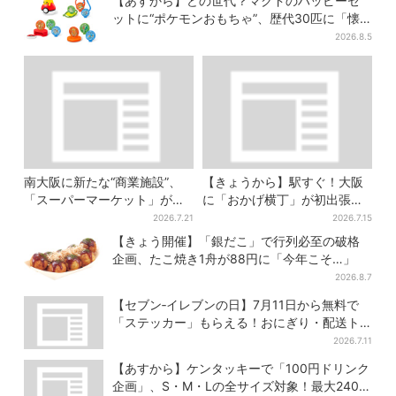
【あすから】どの世代？マクドのハッピーセ
ットに“ポケモンおもちゃ”、歴代30匹に「懐
かしい」と喜びの声
2026.8.5
南大阪に新たな“商業施設”、
【きょうから】駅すぐ！大阪
「スーパーマーケット」が先
に「おかげ横丁」が初出張、
行オープン！駅直結＆21時ま
現地グルメに初日から行列…
2026.7.21
2026.7.15
で営業
お目当ては？
【きょう開催】「銀だこ」で行列必至の破格
企画、たこ焼き1舟が88円に「今年こそ…」
2026.8.7
【セブン‐イレブンの日】7月11日から無料で
「ステッカー」もらえる！おにぎり・配送ト
ラックなど全4種…店頭で先着100枚
2026.7.11
【あすから】ケンタッキーで「100円ドリンク
企画」、S・M・Lの全サイズ対象！最大240円