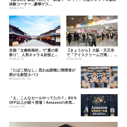
体験コーナー…豪華ゲス...
2026.07.13
京都「太秦映画村」で“夏の夜
【きょうから】大阪・天王寺
祭り”、人気キャラ＆妖怪と盆
で「アイスクリーム万博」、
踊り…最恐お化け屋敷もリ...
2026.07.23
全国34ブランド・100種超...
2026.08.05
「たばこ税なし」思わぬ朗報に喫煙者が
群がる新型タバコ
株式会社HAL AD
「え、こんなセールやってたの？」80％
OFF以上が続々登場！Amazonの本気
が...
Amazon AD