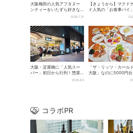
大阪梅田の人気アフタヌー
【きょうから】マクド
ンティーをいたずら好きな
ド人気の「お食事パイ
「リトルミイ」がジャッ
年も登場、熱々とろ～
2026.7.31
202
ク！「ムーミン」たちとバ
限定メニュー
カンスへ
大阪・淀屋橋に「人気スー
「ザ・リッツ・カール
パー」初日から行列！惣菜
大阪」なのに5000円
＆弁当コーナーは大幅に拡
料理、スイーツ、パン
2026.8.6
20
大…人気商品は？
約50種類が食べ放題
コラボPR