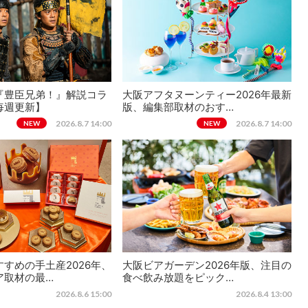
『豊臣兄弟！』解説コラ
大阪アフタヌーンティー2026年最新
毎週更新】
版、編集部取材のおす…
2026.8.7 14:00
2026.8.7 14:00
NEW
NEW
すめの手土産2026年、
大阪ビアガーデン2026年版、注目の
ア取材の最…
食べ飲み放題をピック…
2026.8.6 15:00
2026.8.4 13:00