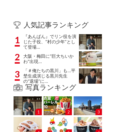
人気記事ランキング
『あんぱん』でリン役を演
1
じた子役、“村の少年”とし
て登場…
2
大阪・梅田に“巨大ちいか
わ”出現…
「＃俺たちの黒川」も…平
3
埜生成演じる黒川先生
の“退場”に…
写真ランキング
1
2
3