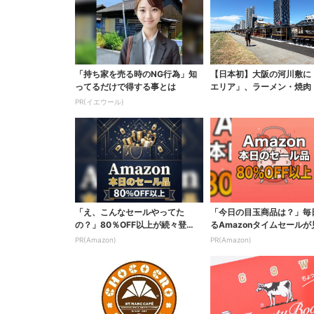
「持ち家を売る時のNG行為」知
【日本初】大阪の河川敷に
ってるだけで得する事とは
エリア」、ラーメン・焼肉
ぶしゃぶ・カフェまで...
PR(イエウール)
「え、こんなセールやってた
「今日の目玉商品は？」毎
の？」80％OFF以上が続々登
るAmazonタイムセールが
場！Amazonの本気が...
ない
PR(Amazon)
PR(Amazon)