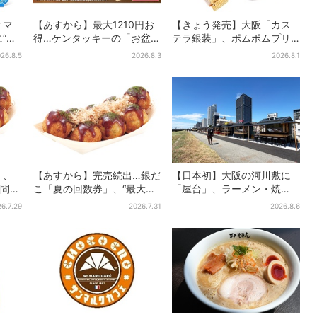
？マ
【あすから】最大1210円お
【きょう発売】大阪「カス
“ポ
得…ケンタッキーの「お盆パ
テラ銀装」、ポムポムプリ
30匹
ック」、2週間だけ！数量限
ンと初コラボ 紙袋まで限
26.8.5
2026.8.3
2026.8.1
の声
定シール付き
定デザインに
」、
【あすから】完売続出…銀だ
【日本初】大阪の河川敷に
日間だ
こ「夏の回数券」、“最大
「屋台」、ラーメン・焼
2811円”お得に！数量限定で
肉・しゃぶしゃぶ・カフェ
6.7.29
2026.7.31
2026.8.6
まで…22店舗がオープン