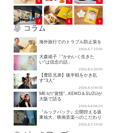
4
5
6
7
8
9
コラム
海外旅行でのトラブル防止策を
2026.8.7 10:00
大森靖子「“かわいく生きた
い”は信念の話」
2026.8.6 20:00
【豊臣兄弟】後半戦をかき乱
す“3人”
2026.8.6 06:05
ME:Iの“覚悟”…KEIKO＆SUZUが
大阪で語る
2026.8.4 06:30
『ルックバック』公開控える坂
東祐大、映画音楽へのこだわり
2026.8.3 19:00