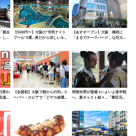
「屋台
【500円〜】大阪の“市民ナイト
【あすオープン】大阪・梅田に
・しゃ
プール”3選…夜だから涼しい＆コ
「まるでテーマパーク」な巨大ス
スパ最強
ポーツ店、461ブラン...
日変わ
【全国初】大阪で朝から行列…ス
明智光秀が退場→いよいよ後半戦
見逃せ
ーパー・ロピアで「どデカ抽選
へ、新キャスト続々…「豊臣兄
会」、開始30分で“1...
弟！」振り返り＆第30...