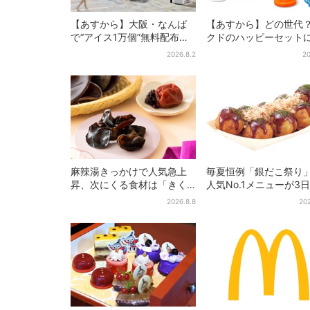
【あすから】大阪・なんば
【あすから】どの世代
で“アイス1万個”無料配布…2
クドのハッピーセットに
日間限定で、ロッテの人気
ケモンおもちゃ”、歴代
2026.8.2
20
商品もらえる
に「懐かしい」と喜び
麻辣湯きっかけで人気急上
毎夏恒例「銀だこ祭り
昇、次にくる食材は「きく
人気No.1メニューが3
らげ」？ お菓子もヒット、
けお得に
2026.8.8
202
購入者9割超が女性