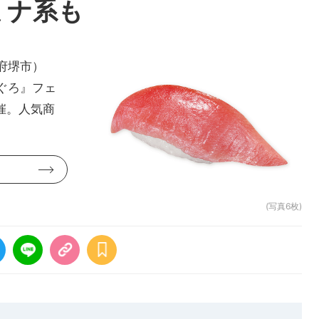
ミナ系も
府堺市）
ぐろ』フェ
催。人気商
(写真6枚)