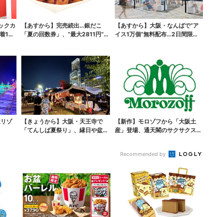
ックカ
【あすから】完売続出…銀だこ
【あすから】大阪・なんばで“ア
着100
「夏の回数券」、“最大2811円”お
イス1万個”無料配布…2日間限定
得に！数量限定で
で、ロッテの人気商...
近リゾ
【きょうから】大阪・天王寺で
【新作】モロゾフから「大阪土
「てんしば夏祭り」、縁日や盆踊
産」登場、通天閣のサクサクスイ
り…涼しいスプラッシュ...
ーツ 6カ所で順次発売
Recommended by