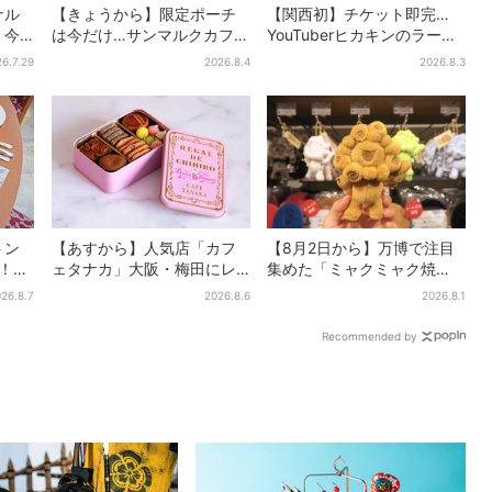
ナル
【きょうから】限定ポーチ
【関西初】チケット即完…
」今
は今だけ…サンマルクカフェ
YouTuberヒカキンのラーメ
り夏
初の「夏福袋」、実質無料
ン店「みそきん」が大阪上
6.7.29
2026.8.4
2026.8.3
でレアグッズが手に入る
陸！「待ってました」と話
題
トン
【あすから】人気店「カフ
【8月2日から】万博で注目
台！肉
ェタナカ」大阪・梅田にレ
集めた「ミャクミャク焼
まで…
ア商品集結…本店人気パン＆
き」初グッズ化！大阪・梅
26.8.7
2026.8.6
2026.8.1
限定クッキー缶も！ 7日間の
田だけの新商品が登場
夏イベント
Recommended by