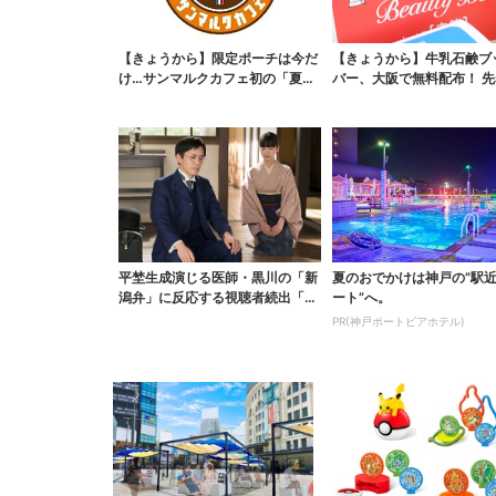
【きょうから】限定ポーチは今だ
【きょうから】牛乳石鹸ブ
け…サンマルクカフェ初の「夏福
バー、大阪で無料配布！ 先
袋」、実質無料でレア...
0名に「牛のカー...
平埜生成演じる医師・黒川の「新
夏のおでかけは神戸の”駅
潟弁」に反応する視聴者続出「グ
ート”へ。
ッときた」
PR(神戸ポートピアホテル)