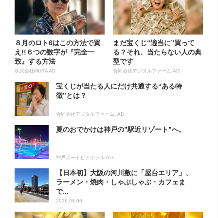
８月のロト6はこの方法で買
まだ宝くじ“適当に”買って
え!!６つの数字が『完全一
る？それ、当たらない人の典
致』する方法
型です
株式会社MURA AD
合同会社デジタルファーム AD
宝くじが当たる人にだけ共通する“ある特
徴”とは？
合同会社デジタルファーム AD
夏のおでかけは神戸の”駅近リゾート”へ。
神戸ポートピアホテル AD
【日本初】大阪の河川敷に「屋台エリア」、
ラーメン・焼肉・しゃぶしゃぶ・カフェま
で...
2026.08.06