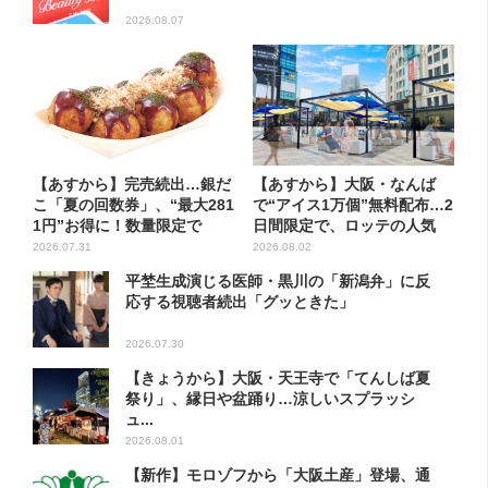
2026.08.07
【あすから】完売続出…銀だ
【あすから】大阪・なんば
こ「夏の回数券」、“最大281
で“アイス1万個”無料配布…2
1円”お得に！数量限定で
日間限定で、ロッテの人気
商...
2026.07.31
2026.08.02
平埜生成演じる医師・黒川の「新潟弁」に反
応する視聴者続出「グッときた」
2026.07.30
【きょうから】大阪・天王寺で「てんしば夏
祭り」、縁日や盆踊り…涼しいスプラッシ
ュ...
2026.08.01
【新作】モロゾフから「大阪土産」登場、通