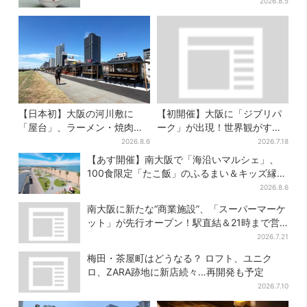
りの盆踊りも
2026.8.5
【日本初】大阪の河川敷に
【初開催】大阪に「ジブリパ
「屋台」、ラーメン・焼肉・
ーク」が出現！世界観がすご
しゃぶしゃぶ・カフェまで…
い…細かな仕掛け＆巨大フォ
2026.8.6
2026.7.18
22店舗がオープン
トスポットに注目
【あす開催】南大阪で「海沿いマルシェ」、
100食限定「たこ飯」のふるまい＆キッズ縁日
も
2026.8.6
南大阪に新たな“商業施設”、「スーパーマーケ
ット」が先行オープン！駅直結＆21時まで営
業
2026.7.21
梅田・茶屋町はどうなる？ ロフト、ユニク
ロ、ZARA跡地に新店続々…再開発も予定
2026.7.10