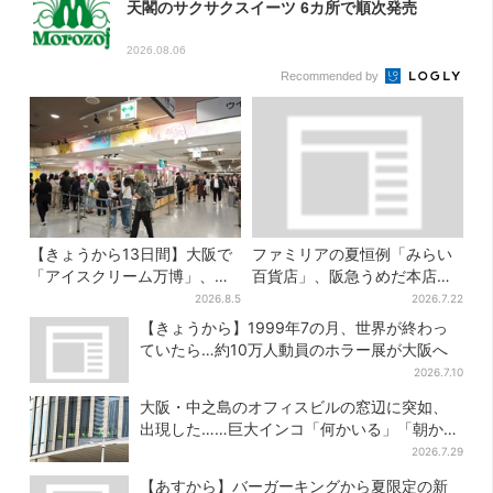
天閣のサクサクスイーツ 6カ所で順次発売
2026.08.06
Recommended by
【きょうから13日間】大阪で
ファミリアの夏恒例「みらい
「アイスクリーム万博」、全
百貨店」、阪急うめだ本店で
国34ブランド・100種超…初
開幕…限定グッズを大人買い
2026.8.5
2026.7.22
登場の「チョコソフト」に行
する人続出
【きょうから】1999年7の月、世界が終わっ
列
ていたら…約10万人動員のホラー展が大阪へ
2026.7.10
大阪・中之島のオフィスビルの窓辺に突如、
出現した……巨大インコ「何かいる」「朝から
ビビった」、その正体とは？
2026.7.29
【あすから】バーガーキングから夏限定の新