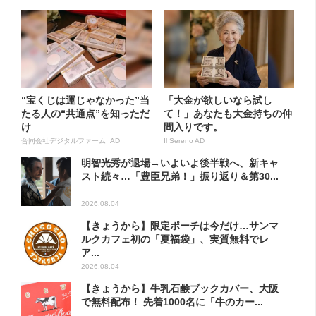
“宝くじは運じゃなかった”当
「大金が欲しいなら試し
たる人の“共通点”を知っただ
て！」あなたも大金持ちの仲
け
間入りです。
合同会社デジタルファーム AD
Il Sereno AD
明智光秀が退場→いよいよ後半戦へ、新キャ
スト続々…「豊臣兄弟！」振り返り＆第30...
2026.08.04
【きょうから】限定ポーチは今だけ…サンマ
ルクカフェ初の「夏福袋」、実質無料でレ
ア...
2026.08.04
【きょうから】牛乳石鹸ブックカバー、大阪
で無料配布！ 先着1000名に「牛のカー...