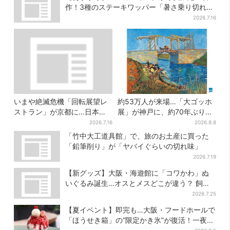
作！3種のステーキワッパー「暑さ乗り切れそ
う」と話題に
2026.7.16
いまや絶滅危機「回転展望レ
約53万人が来場…「大ゴッホ
ストラン」が京都に…日本唯
展」が神戸に、約70年ぶり
一、57年間「回るフレンチ」
『アルルの跳ね橋』来日！お
2026.7.16
2026.8.8
は絶景ランチの穴場
得な限定チケット販売も
「竹中大工道具館」で、旅のお土産に買った
「鉛筆削り」が「ヤバイぐらいの切れ味」
2026.7.19
【新グッズ】大阪・海遊館に「コワかわ」ぬ
いぐるみ誕生…オスとメスどこが違う？ 飼育
員監修でリアルに再現
2026.7.25
【夏イベント】即完も…大阪・フードホールで
「ほうせき箱」の“限定かき氷”が復活！一夜限