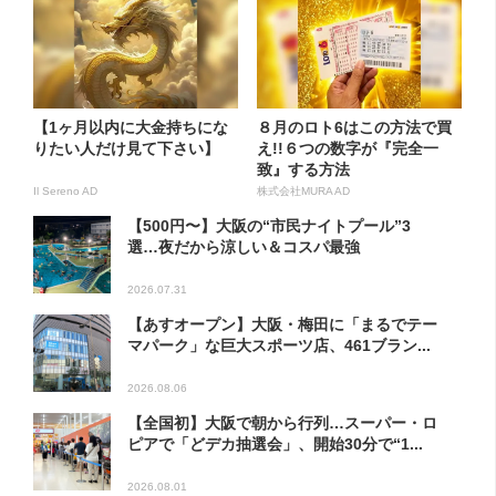
【1ヶ月以内に大金持ちにな
８月のロト6はこの方法で買
りたい人だけ見て下さい】
え!!６つの数字が『完全一
致』する方法
Il Sereno AD
株式会社MURA AD
【500円〜】大阪の“市民ナイトプール”3
選…夜だから涼しい＆コスパ最強
2026.07.31
【あすオープン】大阪・梅田に「まるでテー
マパーク」な巨大スポーツ店、461ブラン...
2026.08.06
【全国初】大阪で朝から行列…スーパー・ロ
ピアで「どデカ抽選会」、開始30分で“1...
2026.08.01