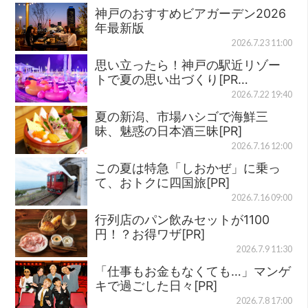
神戸のおすすめビアガーデン2026
年最新版
2026.7.23 11:00
思い立ったら！神戸の駅近リゾー
トで夏の思い出づくり[PR…
2026.7.22 19:40
夏の新潟、市場ハシゴで海鮮三
昧、魅惑の日本酒三昧[PR]
2026.7.16 12:00
この夏は特急「しおかぜ」に乗っ
て、おトクに四国旅[PR]
2026.7.16 09:00
行列店のパン飲みセットが1100
円！？お得ワザ[PR]
2026.7.9 11:30
「仕事もお金もなくても…」マンゲ
キで過ごした日々[PR]
2026.7.8 17:00