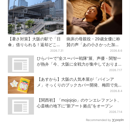
【暑さ対策】大阪の駅で「日
病床の母親役・29歳女優に称
傘」借りられる！返却どこで
賛の声「あの小さかった加恋
もOK、熱中症対策にシェアサ
ちゃんが…」朝ドラ視聴者し
2026.7.31
2026.8.6
ービス拡大
みじみ
ひらパーで“全スーパー戦隊”展、声優・関智一
が熱弁「今、大阪に全戦力が集中しておりま
す」
2026.7.17
【あすから】大阪の人気本屋が「パインア
メ」そっくりのブックカバー開発、梅田で先
行販売
2026.8.4
【関西初】「mojojojo」のケンエレファント、
心斎橋の地下に“新アート拠点”をオープン
2026.7.14
Recommended by