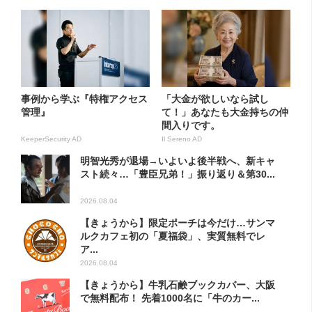
事例から学ぶ『特権アクセス
「大金が欲しいなら試し
管理』
て！」あなたも大金持ちの仲
間入りです。
KeeperSecurity AD
Il Sereno AD
明智光秀が退場→いよいよ後半戦へ、新キャ
スト続々…「豊臣兄弟！」振り返り＆第30...
2026.08.04
【きょうから】限定ポーチは今だけ…サンマ
ルクカフェ初の「夏福袋」、実質無料でレ
ア...
2026.08.04
【きょうから】牛乳石鹸ブックカバー、大阪
で無料配布！ 先着1000名に「牛のカー...