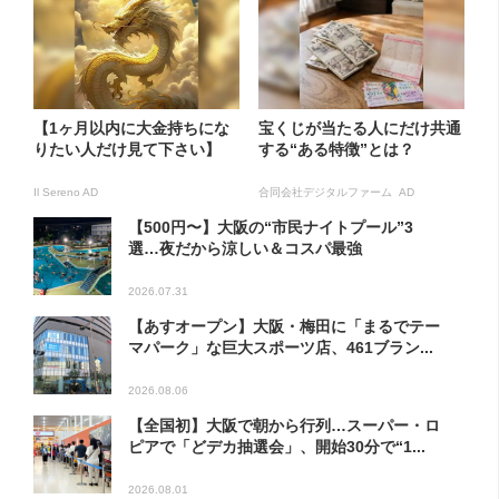
【1ヶ月以内に大金持ちにな
宝くじが当たる人にだけ共通
りたい人だけ見て下さい】
する“ある特徴”とは？
Il Sereno AD
合同会社デジタルファーム AD
【500円〜】大阪の“市民ナイトプール”3
選…夜だから涼しい＆コスパ最強
2026.07.31
【あすオープン】大阪・梅田に「まるでテー
マパーク」な巨大スポーツ店、461ブラン...
2026.08.06
【全国初】大阪で朝から行列…スーパー・ロ
ピアで「どデカ抽選会」、開始30分で“1...
2026.08.01