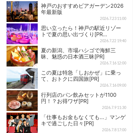
神戸のおすすめビアガーデン2026
年最新版
2026.7.23 11:00
思い立ったら！神戸の駅近リゾー
トで夏の思い出づくり[PR…
2026.7.22 19:40
夏の新潟、市場ハシゴで海鮮三
昧、魅惑の日本酒三昧[PR]
2026.7.16 12:00
この夏は特急「しおかぜ」に乗っ
て、おトクに四国旅[PR]
2026.7.16 09:00
行列店のパン飲みセットが1100
円！？お得ワザ[PR]
2026.7.9 11:30
「仕事もお金もなくても…」マンゲ
キで過ごした日々[PR]
2026.7.8 17:00