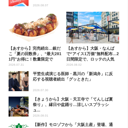
2026.08.07
【あすから】完売続出…銀だ
【あすから】大阪・なんば
こ「夏の回数券」、“最大281
で“アイス1万個”無料配布…2
1円”お得に！数量限定で
日間限定で、ロッテの人気
商...
2026.07.31
2026.08.02
平埜生成演じる医師・黒川の「新潟弁」に反
応する視聴者続出「グッときた」
2026.07.30
【きょうから】大阪・天王寺で「てんしば夏
祭り」、縁日や盆踊り…涼しいスプラッシ
ュ...
2026.08.01
【新作】モロゾフから「大阪土産」登場、通