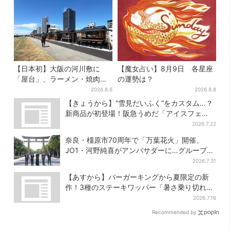
【日本初】大阪の河川敷に
【魔女占い】8月9日 各星座
「屋台」、ラーメン・焼肉・
の運勢は？
しゃぶしゃぶ・カフェまで…
2026.8.6
2026.8.8
22店舗がオープン
【きょうから】“雪見だいふく”をカスタム…？
新商品が初登場！阪急うめだ「アイスフェ
ス」で6日間だけ
2026.7.22
奈良・橿原市70周年で「万葉花火」開催、
JO1・河野純喜がアンバサダーに…グループ楽
曲ともシンクロ
2026.7.31
【あすから】バーガーキングから夏限定の新
作！3種のステーキワッパー「暑さ乗り切れそ
う」と話題に
2026.7.16
Recommended by