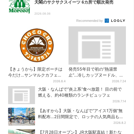
天閣のサクサクスイーツ 6カ所で順次発売
2026.08.06
Recommended by
【きょうから】限定ポーチは
発売55年目で初の“熱湯禁
今だけ…サンマルクカフェ初
止”…冷しカップヌードル、公
の「夏福袋」、実質無料でレ
式に聞いたおいしい作り方を
2026.8.4
2026.7.24
アグッズが手に入る
実践してみた
大阪・なんばで“炎上系”食べ放題！ 目の前で
燃える、約40種類のランチビュッフェ
2026.7.14
【あすから】大阪・なんばで“アイス1万個”無
料配布…2日間限定で、ロッテの人気商品もら
える
2026.8.2
【7月28日オープン】JR大阪駅直結！新たな