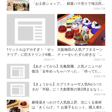
「お土産ショップ」、銘菓バラ売りで地元民
の“おやつ調達”にも
2026.7.29
1リットルはデカすぎ！「ゼッ
大阪梅田の人気アフタヌーン
テリア」に巨大ドリンク6種が
ティーをいたずら好きな「リ
登場、セット変更で350円お
トルミイ」がジャック！「ム
2026.7.11
2026.7.31
得に
ーミン」たちとバカンスへ
【あさってから】丸亀製麺、人気メニューが
復活「去年めっちゃハマった」「待ってた
よ！」「夏の救世主」
2026.7.19
【きょうから】カプリチョーザ人気No.1パス
タが「半額」に！大創業祭の第2弾まもなくス
タート
2026.7.16
麻辣湯きっかけで人気急上昇、次にくる食材
は「きくらげ」？ お菓子もヒット、購入者9割