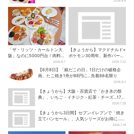
超が女性
2026.8.8
「ザ・リッツ・カールトン大
【きょうから】マクドナルド×
阪」なのに5000円台！肉料
ポケモン30周年、新作バーガ
理、スイーツ、パンまで…約
ー5品が登場！朝・夜限定メニ
2026.8.7
2026.7.22
50種類が食べ放題
ューも
【8月8日】「銀だこの日」1日だけの破格企
画、たこ焼き1舟が88円に…先着88名限り
2026.8.2
【きょうから】大阪・百貨店で「かき氷の祭
典」、いちご・イチジク・紅茶・チーズ…17店
舗のメニュー集結
2026.7.28
【きょうから3日間】セブンイレブンで「焼き
立てパンセール」、人気シリーズがお得に…チ
ョコクッキーも対象
2026.7.18