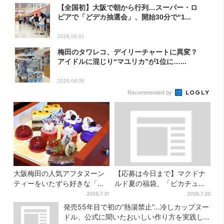
【全国初】大阪で朝から行列…スーパー・ロ
ピアで「どデカ抽選会」、開始30分で“1...
2026.08.01
梅田のタワレコ、デイリーチャートに異変？
アイドルに混じり“マユリカ”が1位に…...
2026.08.06
Recommended by
大阪梅田の人気アフタヌーン
【応募は今日まで】マクドナ
ティーをいたずら好きな「リ
ルド夏の福袋、「ピカチュウ
トルミイ」がジャック！「ム
のポテトタイマー」などグッ
2026.7.31
2026.7.20
ーミン」たちとバカンスへ
ズ3品＆商品券付きで3900円
発売55年目で初の“熱湯禁止”…冷しカップヌー
ドル、公式に聞いたおいしい作り方を実践し