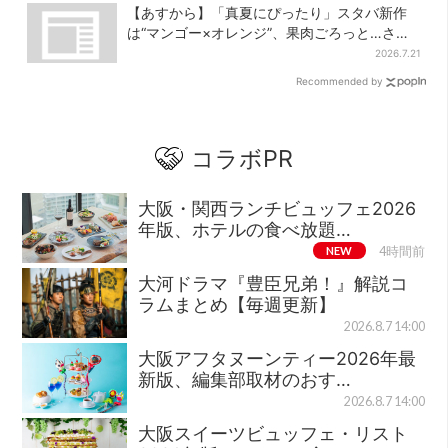
【あすから】「真夏にぴったり」スタバ新作
は“マンゴー×オレンジ”、果肉ごろっと…さっ
ぱり3種が登場
2026.7.21
Recommended by
コラボPR
大阪・関西ランチビュッフェ2026
年版、ホテルの食べ放題…
NEW
4時間前
大河ドラマ『豊臣兄弟！』解説コ
ラムまとめ【毎週更新】
2026.8.7 14:00
大阪アフタヌーンティー2026年最
新版、編集部取材のおす…
2026.8.7 14:00
大阪スイーツビュッフェ・リスト