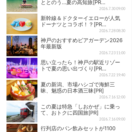
ととのう…夏の高知旅[PR…
2026.7.30 09:00
新幹線＆ドクターイエローが人気
ドーナツとコラボ！？[PR…
2026.7.28 08:30
神戸のおすすめビアガーデン2026
年最新版
2026.7.23 11:00
思い立ったら！神戸の駅近リゾー
トで夏の思い出づくり[PR…
2026.7.22 19:40
夏の新潟、市場ハシゴで海鮮三
昧、魅惑の日本酒三昧[PR]
2026.7.16 12:00
この夏は特急「しおかぜ」に乗っ
て、おトクに四国旅[PR]
2026.7.16 09:00
行列店のパン飲みセットが1100