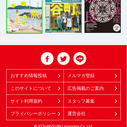
おすすめ情報投稿
メルマガ登録
このサイトについて
広告掲載のご案内
サイト利用規約
スタッフ募集
プライバシーポリシー
運営会社
© KEIHANSHIN Lmagazine Co.,Ltd.