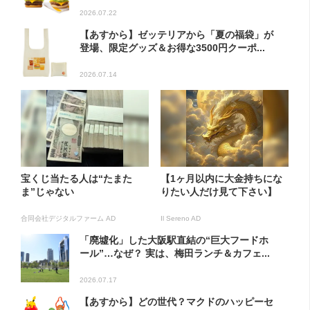
2026.07.22
【あすから】ゼッテリアから「夏の福袋」が
登場、限定グッズ＆お得な3500円クーポ...
2026.07.14
宝くじ当たる人は“たまた
【1ヶ月以内に大金持ちにな
ま”じゃない
りたい人だけ見て下さい】
合同会社デジタルファーム AD
Il Sereno AD
「廃墟化」した大阪駅直結の“巨大フードホ
ール”…なぜ？ 実は、梅田ランチ＆カフェ...
2026.07.17
【あすから】どの世代？マクドのハッピーセ