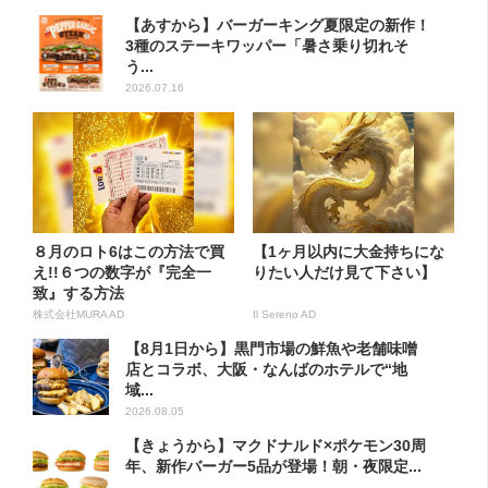
【あすから】バーガーキング夏限定の新作！
3種のステーキワッパー「暑さ乗り切れそ
う...
2026.07.16
８月のロト6はこの方法で買
【1ヶ月以内に大金持ちにな
え!!６つの数字が『完全一
りたい人だけ見て下さい】
致』する方法
株式会社MURA AD
Il Sereno AD
【8月1日から】黒門市場の鮮魚や老舗味噌
店とコラボ、大阪・なんばのホテルで“地
域...
2026.08.05
【きょうから】マクドナルド×ポケモン30周
年、新作バーガー5品が登場！朝・夜限定...