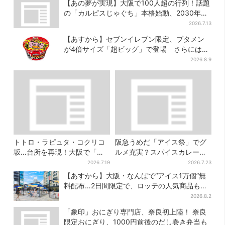
【あの夢が実現】大阪で100人超の行列！話題
の「カルピスじゃぐち」本格始動、2030年ま
でに1000台へ
2026.7.13
【あすから】セブンイレブン限定、ブタメン
が4倍サイズ「超ビッグ」で登場 さらには
「フライドチキン」バージョンも…！？
2026.8.9
トトロ・ラピュタ・コクリコ
阪急うめだ「アイス祭」でグ
坂…台所を再現！大阪で「ジ
ルメ充実？スパイスカレー・
ブリ」の世界に浸れる 「食」
ピザ・ポテト…“しょっぱいも
2026.7.19
2026.7.23
の展示とは？
の食べたい”が叶う
【あすから】大阪・なんばで“アイス1万個”無
料配布…2日間限定で、ロッテの人気商品もら
える
2026.8.2
「象印」おにぎり専門店、奈良初上陸！ 奈良
限定おにぎり、1000円前後のだし巻き弁当も