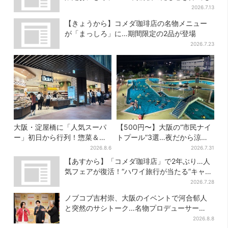
2026.7.13
【きょうから】コメダ珈琲店の名物メニュー
が「まっしろ」に…期間限定の2品が登場
2026.7.23
大阪・淀屋橋に「人気スーパ
【500円〜】大阪の“市民ナイ
ー」初日から行列！惣菜＆弁
トプール”3選…夜だから涼し
当コーナーは大幅に拡大…人
い＆コスパ最強
2026.8.6
2026.7.31
気商品は？
【あすから】「コメダ珈琲店」で2年ぶり…人
気フェアが復活！“ハワイ旅行が当たる”キャン
ペーンも
2026.7.28
ノブコブ吉村崇、大阪のイベントで河合郁人
と突然のサシトーク…名物プロデューサー
の“無茶振り”に混乱「狂ってる！」
2026.8.8