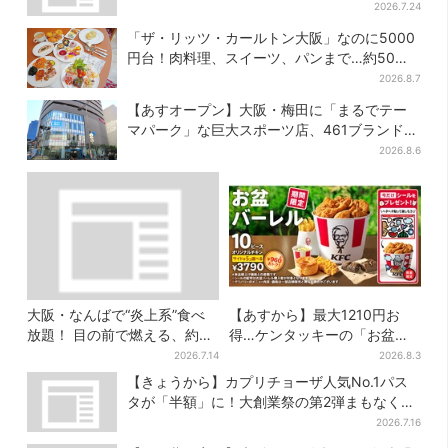
てみた
2026.7.24
「ザ・リッツ・カールトン大阪」なのに5000
円台！肉料理、スイーツ、パンまで…約50種
類が食べ放題
2026.8.7
【あすオープン】大阪・梅田に「まるでテー
マパーク」な巨大スポーツ店、461ブランド集
結！ 6フロアをまとめて紹介
2026.8.6
大阪・なんばで“炎上系”食べ
【あすから】最大1210円お
放題！ 目の前で燃える、約40
得…ケンタッキーの「お盆パ
種類のランチビュッフェ
ック」、2週間だけ！数量限定
2026.7.14
2026.8.3
シール付き
【きょうから】カプリチョーザ人気No.1パス
タが「半額」に！大創業祭の第2弾まもなくス
タート
2026.7.16