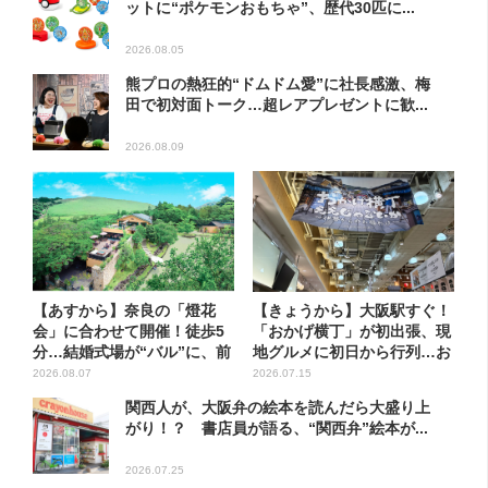
ットに“ポケモンおもちゃ”、歴代30匹に...
2026.08.05
熊プロの熱狂的“ドムドム愛”に社長感激、梅
田で初対面トーク…超レアプレゼントに歓...
2026.08.09
【あすから】奈良の「燈花
【きょうから】大阪駅すぐ！
会」に合わせて開催！徒歩5
「おかげ横丁」が初出張、現
分…結婚式場が“バル”に、前
地グルメに初日から行列…お
後...
目...
2026.08.07
2026.07.15
関西人が、大阪弁の絵本を読んだら大盛り上
がり！？ 書店員が語る、“関西弁”絵本が...
2026.07.25