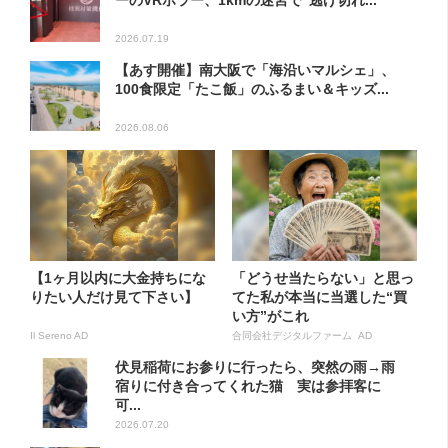
2026.07.19
【あす開催】南大阪で「海沿いマルシェ」、
100食限定「たこ飯」のふるまい＆キッズ...
2026.08.06
【1ヶ月以内に大金持ちにな
「どうせ当たらない」と思っ
りたい人だけ見て下さい】
てた私が本当に当選した“買
い方”がこれ
Il Sereno AD
合同会社デジタルファーム AD
伏見稲荷にお参りに行ったら、突然の雨→雨
宿りに付き合ってくれた猫 実は参拝客に
可...
2026.07.20