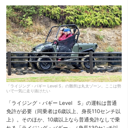
「ライジング・バギー Level S」の難所は丸太ゾーン。ここは勢
いで一気に走り抜けたい
「ライジング・バギー Level S」の運転は普通
免許が必要（同乗者は6歳以上、身長110センチ以
上）。そのほか、10歳以上なら普通免許なしで乗
れる「ライジング・バギー」（身長130センチ以