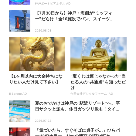
神戸ポートピアホテル AD
【7月30日から】神戸・海側が“ミッフィ
ー”だらけ！全16施設でパン、スイーツ、...
2026.08.03
【1ヶ月以内に大金持ちにな
“宝くじは運じゃなかった”当
りたい人だけ見て下さい】
たる人の“共通点”を知っただ
け
Il Sereno AD
合同会社デジタルファーム AD
夏のおでかけは神戸の”駅近リゾート”へ。平
日サクッと派も、休日ガッツリ派も！タイ...
2026.07.22
「気づいたら、すぐそばに貞子が…」ひらパ
ーのVRホラー、1kmの迷宮で”逃げ切れ...