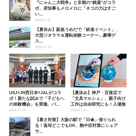
『にゃんこ大戦争』と京都の“銭湯”がコラ
ボ、府知事もメロメロに「ネコの力はすご
い...
2026.07.27
【夏休み】阪急うめだで「鉄道イベント」、
大型ジオラマ＆運転体験コーナー…豪華ゲ
ス...
2026.07.13
USJ×JR西日本×JALがコラ
【夏休み】神戸・百貨店で
ボ！新たな試みで「子どもへ
「文具マルシェ」、親子向け
の体験機会」を実施、パ...
工作は自由研究にも！入場無
料で
2026.07.23
2026.07.27
【暑さ対策】大阪の駅で「日傘」借りられ
る！返却どこでもOK、熱中症対策にシェア
サ...