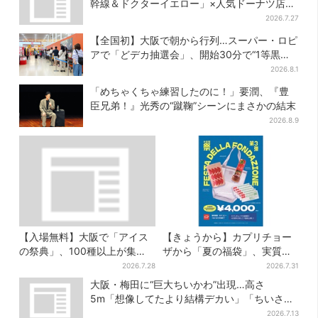
幹線＆ドクターイエロー」×人気ドーナツ店が
コラボ、手土産の切り札にも
2026.7.27
【全国初】大阪で朝から行列…スーパー・ロピ
アで「どデカ抽選会」、開始30分で“1等黒毛
和牛”の当選も
2026.8.1
「めちゃくちゃ練習したのに！」要潤、『豊
臣兄弟！』光秀の“蹴鞠”シーンにまさかの結末
2026.8.9
【入場無料】大阪で「アイス
【きょうから】カプリチョー
の祭典」、100種以上が集
ザから「夏の福袋」、実質無
結！グッズ＆タダ券が当たる
料…？値段以上の食事券＆限
2026.7.28
2026.7.31
巨大ガチャも
定アイテム付き
大阪・梅田に“巨大ちいかわ”出現…高さ
5m「想像してたより結構デカい」「ちいさ…
くはない」
2026.7.13