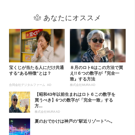
あなたにオススメ
宝くじが当たる人にだけ共通
８月のロト6はこの方法で買
する“ある特徴”とは？
え!!６つの数字が『完全一
致』する方法
合同会社デジタルファーム AD
株式会社MURA AD
【昭和43年以前生まれはロト６この数字を
買うべき】6つの数字が「完全一致」する
方...
株式会社MURA AD
夏のおでかけは神戸の”駅近リゾート”へ。