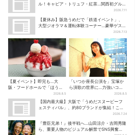
ル！キャビア・トリュフ・紅茶…関西初グルメ
＆焼き菓子も
2026.7.11
【夏休み】阪急うめだで「鉄道イベント」、
大型ジオラマ＆運転体験コーナー…豪華ゲスト
も4人登場
2026.7.13
【夏イベント】即完も…大
「いつか座長公演を」宝塚か
阪・フードホールで「ほうせ
ら演歌の世界に…力強いコブ
き箱」の“限定かき氷”が復
シで聴かせる有沙瞳の目指す
2026.8.5
2026.8.5
活！一夜限りの盆踊りも
道とは
【国内最大級】大阪で「うめだスヌーピーフ
ェスティバル」、約80ブランドが集結！ここ
だけのグッズも
2026.7.24
『豊臣兄弟！』後半戦へ…山田涼介・吉岡秀隆
ら、重要人物のビジュアル解禁でSNS興奮