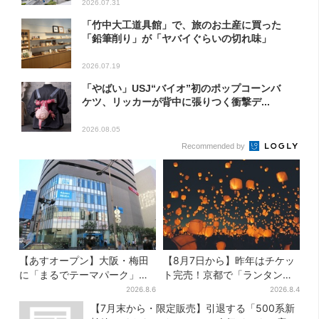
2026.07.31
「竹中大工道具館」で、旅のお土産に買った
「鉛筆削り」が「ヤバイぐらいの切れ味」
2026.07.19
「やばい」USJ“バイオ”初のポップコーンバ
ケツ、リッカーが背中に張りつく衝撃デ...
2026.08.05
Recommended by
【あすオープン】大阪・梅田
【8月7日から】昨年はチケッ
に「まるでテーマパーク」な
ト完売！京都で「ランタンフ
巨大スポーツ店、461ブラン
ェス」、最大3500の光が夜空
2026.8.6
2026.8.4
ド集結！ 6フロアをまとめて
に…会場には縁日も
【7月末から・限定販売】引退する「500系新
紹介