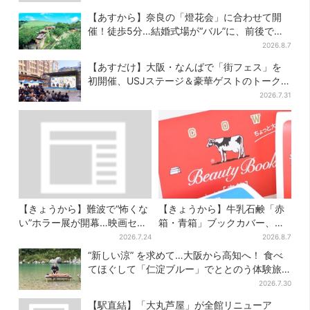
【あすから】奈良の「燈花会」に合わせて開
催！徒歩5分…結婚式場が“バル”に、前後で食
事が楽しめる
2026.8.7
【あすだけ】大阪・なんばで「街フェス」を
初開催、USJステージ＆豪華ゲストのトークシ
ョーも！参加無料で
2026.7.31
【きょうから】難波で“怖くな
【きょうから】牛乳石鹸「赤
い”ホラー展が開幕…映画セッ
箱・青箱」ブックカバー、大
トのなかに入って、怪異も触
阪で無料配布！ 先着1000名
2026.7.24
2026.8.7
り放題！？
に「牛のカード」も
“新しい涼” を求めて…大阪から高知へ！ 食べ
てほぐして「仁淀ブルー」でととのう体験旅
【2026夏最新版】
2026.7.30
【駅直結】「大丸芦屋」が全館リニューア