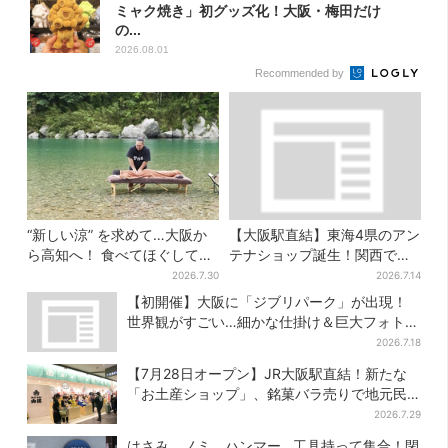
ミャク焼き」初グッズ化！大阪・梅田だけ
の...
2026.08.01
Recommended by
“新しい涼” を求めて…大阪か
【大阪駅直結】東海4県のアン
ら高知へ！ 食べてほぐして
テナショップ誕生！関西では
「仁淀ブルー」でととのう体
ここでしか買えない限定グル
2026.7.30
2026.7.14
験旅【2026夏最新版】
メも
【初開催】大阪に「ジブリパーク」が出現！
世界観がすごい…細かな仕掛け＆巨大フォトス
ポットに注目
2026.7.18
【7月28日オープン】JR大阪駅直結！新たな
「お土産ショップ」、銘菓バラ売りで地元民
の“おやつ調達”にも
2026.7.29
はさみ、ノミ、ハンマー…工具持って集合！閉