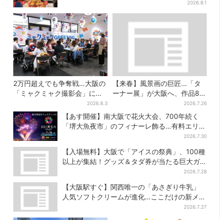
商品が登場
2026.8.1
2万円超えでも争奪戦…大阪の
【来春】風景画の巨匠…「タ
「ミャクミャク撮影会」に全
ーナー展」が大阪へ、作品80
国からファン集結、参加者に
点以上がロンドンから集結
2026.8.3
2026.7.26
聞いた「それでも会いたい理
【あす開催】南大阪で花火大会、700年続く
由」
「堺大魚夜市」のフィナーレ飾る…有料エリア
外は観覧制限も
2026.7.30
【入場無料】大阪で「アイスの祭典」、100種
以上が集結！グッズ＆タダ券が当たる巨大ガ
チャも
2026.7.28
【大阪駅すぐ】関西唯一の「あさぎり牛乳」
人気ソフトクリームが進化…ここだけの新メニ
ューも仲間入り
2026.7.27