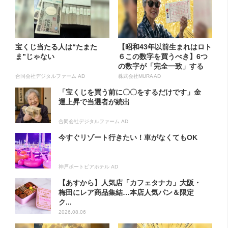
宝くじ当たる人は“たまた
【昭和43年以前生まれはロト
ま”じゃない
６この数字を買うべき】6つ
の数字が「完全一致」する
方...
合同会社デジタルファーム AD
株式会社MURA AD
「宝くじを買う前に〇〇をするだけです」金
運上昇で当選者が続出
合同会社デジタルファーム AD
今すぐリゾート行きたい！車がなくてもOK
神戸ポートピアホテル AD
【あすから】人気店「カフェタナカ」大阪・
梅田にレア商品集結…本店人気パン＆限定
ク...
2026.08.06