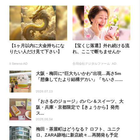
【1ヶ月以内に大金持ちにな
【宝くじ落選】外れ続ける流
りたい人だけ見て下さい】
れ、ここで断ちませんか
Il Sereno AD
合同会社デジタルファーム AD
大阪・梅田に“巨大ちいかわ”出現…高さ5m
「想像してたより結構デカい」「ちいさ…...
2026.07.13
「おさるのジョージ」のパン＆スイーツ、大
阪・兵庫・京都限定で【きょうから】発売
ス...
2026.08.04
梅田・茶屋町はどうなる？ ロフト、ユニク
ロ、ZARA跡地に新店続々…再開発も予定