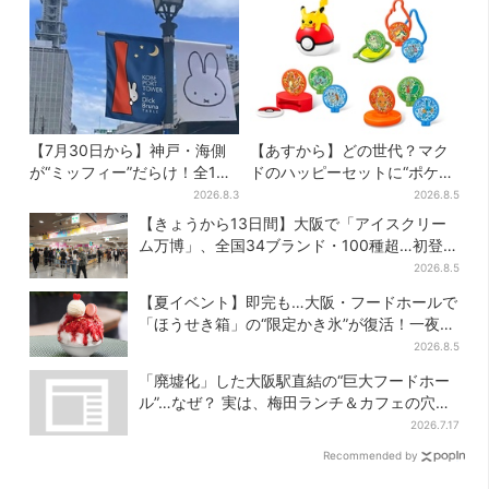
【7月30日から】神戸・海側
【あすから】どの世代？マク
が“ミッフィー”だらけ！全16
ドのハッピーセットに“ポケモ
施設でパン、スイーツ、ナイ
ンおもちゃ”、歴代30匹に「懐
2026.8.3
2026.8.5
トマーケットも
かしい」と喜びの声
【きょうから13日間】大阪で「アイスクリー
ム万博」、全国34ブランド・100種超…初登場
の「チョコソフト」に行列
2026.8.5
【夏イベント】即完も…大阪・フードホールで
「ほうせき箱」の“限定かき氷”が復活！一夜限
りの盆踊りも
2026.8.5
「廃墟化」した大阪駅直結の“巨大フードホー
ル”…なぜ？ 実は、梅田ランチ＆カフェの穴場
だった
2026.7.17
Recommended by