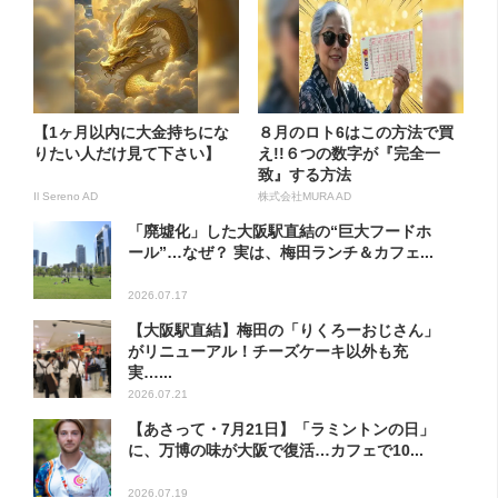
【1ヶ月以内に大金持ちにな
８月のロト6はこの方法で買
りたい人だけ見て下さい】
え!!６つの数字が『完全一
致』する方法
Il Sereno AD
株式会社MURA AD
「廃墟化」した大阪駅直結の“巨大フードホ
ール”…なぜ？ 実は、梅田ランチ＆カフェ...
2026.07.17
【大阪駅直結】梅田の「りくろーおじさん」
がリニューアル！チーズケーキ以外も充
実…...
2026.07.21
【あさって・7月21日】「ラミントンの日」
に、万博の味が大阪で復活…カフェで10...
2026.07.19