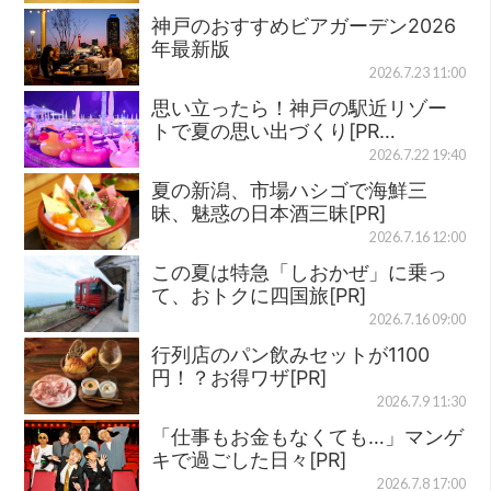
神戸のおすすめビアガーデン2026
年最新版
2026.7.23 11:00
思い立ったら！神戸の駅近リゾー
トで夏の思い出づくり[PR…
2026.7.22 19:40
夏の新潟、市場ハシゴで海鮮三
昧、魅惑の日本酒三昧[PR]
2026.7.16 12:00
この夏は特急「しおかぜ」に乗っ
て、おトクに四国旅[PR]
2026.7.16 09:00
行列店のパン飲みセットが1100
円！？お得ワザ[PR]
2026.7.9 11:30
「仕事もお金もなくても…」マンゲ
キで過ごした日々[PR]
2026.7.8 17:00