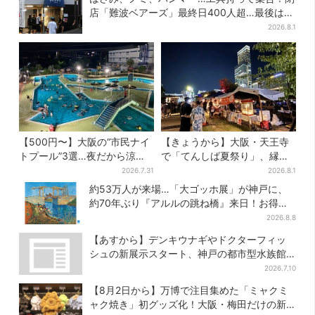
店「難波ベアーズ」最終日400人超…最後は
「もう帰ってください」
2026.8.1
【500円〜】大阪の“市民ナイ
【きょうから】大阪・天王寺
トプール”3選…夜だから涼し
で「てんしば夏祭り」、縁日
い＆コスパ最強
や盆踊り…涼しいスプラッシ
2026.7.31
2026.8.1
ュタイムも！2日間だけ
約53万人が来場…「大ゴッホ展」が神戸に、
約70年ぶり『アルルの跳ね橋』来日！お得な
限定チケット販売も
2026.8.8
【あすから】デンキウナギやドクターフィッ
シュの新展示スタート、神戸の都市型水族館
が5周年
2026.7.10
【8月2日から】万博で注目集めた「ミャクミ
ャク焼き」初グッズ化！大阪・梅田だけの新