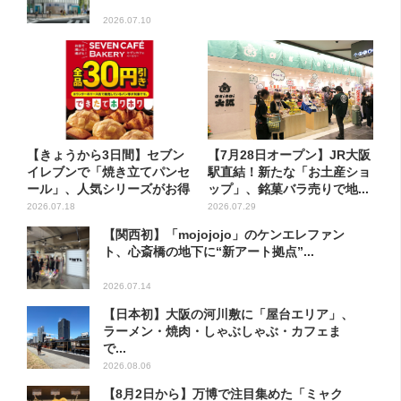
2026.07.10
【きょうから3日間】セブン
【7月28日オープン】JR大阪
イレブンで「焼き立てパンセ
駅直結！新たな「お土産ショ
ール」、人気シリーズがお得
ップ」、銘菓バラ売りで地...
に...
2026.07.18
2026.07.29
【関西初】「mojojojo」のケンエレファン
ト、心斎橋の地下に“新アート拠点”...
2026.07.14
【日本初】大阪の河川敷に「屋台エリア」、
ラーメン・焼肉・しゃぶしゃぶ・カフェま
で...
2026.08.06
【8月2日から】万博で注目集めた「ミャク