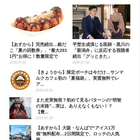
【あすから】完売続出…銀だ
平埜生成演じる医師・黒川の
こ「夏の回数券」、“最大281
「新潟弁」に反応する視聴者
1円”お得に！数量限定で
続出「グッときた」
2026.07.31
2026.07.30
【きょうから】限定ポーチは今だけ…サンマ
ルクカフェ初の「夏福袋」、実質無料でレ
ア...
2026.08.04
また史実無視？初めて見るパターンの“明智
の末路”…実は、ありえなくもない！？
【豊...
2026.07.29
【あすから】大阪・なんばで“アイス1万
個”無料配布…2日間限定で、ロッテの人気
商...