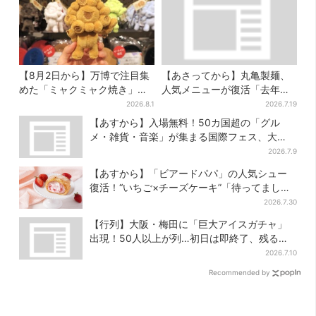
【8月2日から】万博で注目集
【あさってから】丸亀製麺、
めた「ミャクミャク焼き」初
人気メニューが復活「去年め
グッズ化！大阪・梅田だけの
っちゃハマった」「待ってた
2026.8.1
2026.7.19
新商品が登場
よ！」「夏の救世主」
【あすから】入場無料！50カ国超の「グル
メ・雑貨・音楽」が集まる国際フェス、大
阪・梅田で3日間
2026.7.9
【あすから】「ビアードパパ」の人気シュー
復活！“いちご×チーズケーキ”「待ってまし
た」とSNSで大歓喜
2026.7.30
【行列】大阪・梅田に「巨大アイスガチャ」
出現！50人以上が列…初日は即終了、残る開
催日は？
2026.7.10
Recommended by