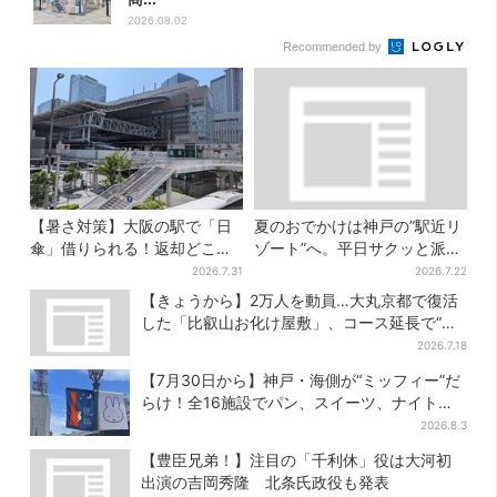
2026.08.02
Recommended by
【暑さ対策】大阪の駅で「日
夏のおでかけは神戸の”駅近リ
傘」借りられる！返却どこで
ゾート”へ。平日サクッと派
もOK、熱中症対策にシェアサ
も、休日ガッツリ派も！タイ
2026.7.31
2026.7.22
ービス拡大
パ抜群、約20種の楽しみ方
【きょうから】2万人を動員…大丸京都で復活
した「比叡山お化け屋敷」、コース延長で“怖
さ”パワーアップ
2026.7.18
【7月30日から】神戸・海側が“ミッフィー”だ
らけ！全16施設でパン、スイーツ、ナイトマ
ーケットも
2026.8.3
【豊臣兄弟！】注目の「千利休」役は大河初
出演の吉岡秀隆 北条氏政役も発表