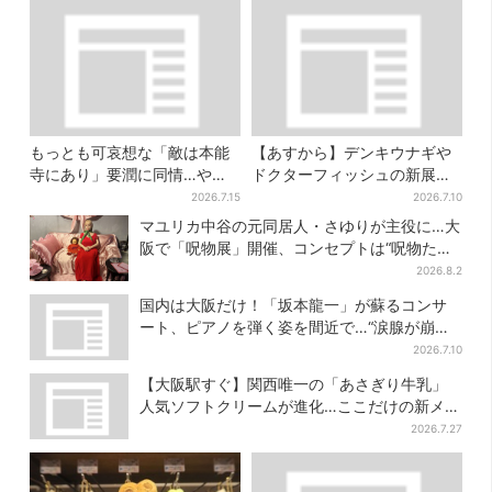
もっとも可哀想な「敵は本能
【あすから】デンキウナギや
寺にあり」要潤に同情…やっ
ドクターフィッシュの新展示
てない“毒殺”、元上司の裏切
スタート、神戸の都市型水族
2026.7.15
2026.7.10
り【豊臣兄弟】
館が5周年
マユリカ中谷の元同居人・さゆりが主役に…大
阪で「呪物展」開催、コンセプトは“呪物たち
のお茶会”
2026.8.2
国内は大阪だけ！「坂本龍一」が蘇るコンサ
ート、ピアノを弾く姿を間近で…“涙腺が崩
壊”と絶賛の声
2026.7.10
【大阪駅すぐ】関西唯一の「あさぎり牛乳」
人気ソフトクリームが進化…ここだけの新メニ
ューも仲間入り
2026.7.27