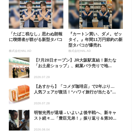
「たばこ税なし」思わぬ朗報
『カートン買い、ダメ。ゼッ
に喫煙者が群がる新型タバコ
タイ。』年間11万円節約の新
型タバコが爆売れ
株式会社HAL AD
株式会社HAL AD
【7月28日オープン】JR大阪駅直結！新たな
「お土産ショップ」、銘菓バラ売りで地...
2026.07.29
【あすから】「コメダ珈琲店」で2年ぶり…
人気フェアが復活！“ハワイ旅行が当たる”...
2026.07.28
明智光秀が退場→いよいよ後半戦へ、新キャ
スト続々…「豊臣兄弟！」振り返り＆第30...
2026.08.04