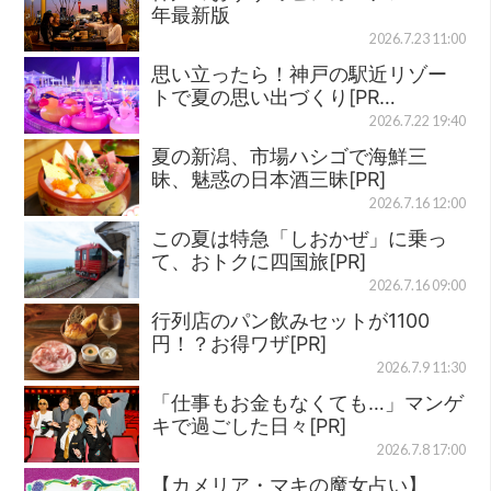
年最新版
2026.7.23 11:00
思い立ったら！神戸の駅近リゾー
トで夏の思い出づくり[PR…
2026.7.22 19:40
夏の新潟、市場ハシゴで海鮮三
昧、魅惑の日本酒三昧[PR]
2026.7.16 12:00
この夏は特急「しおかぜ」に乗っ
て、おトクに四国旅[PR]
2026.7.16 09:00
行列店のパン飲みセットが1100
円！？お得ワザ[PR]
2026.7.9 11:30
「仕事もお金もなくても…」マンゲ
キで過ごした日々[PR]
2026.7.8 17:00
【カメリア・マキの魔女占い】