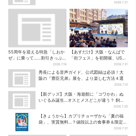
2026.7.21
55周年を迎える特急「しおか
【あすだけ】大阪・なんばで
ぜ」に乗って……割引きっぷ
「街フェス」を初開催、USJ
で、松山・道後温泉と南予を
ステージ＆豪華ゲストのトー
2026.7.16
2026.7.31
満喫【大阪から愛媛へおトク
クショーも！参加無料で
秀長による音声ガイド、公式図録は必須！大
旅】
阪の『豊臣兄弟』展を、より楽しむ方法４選
2026.7.10
【新グッズ】大阪・海遊館に「コワかわ」ぬ
いぐるみ誕生…オスとメスどこが違う？ 飼育
員監修でリアルに再現
2026.7.25
【きょうから】カプリチョーザから「夏の福
袋」、実質無料…？値段以上の食事券＆限定ア
イテム付き
2026.7.31