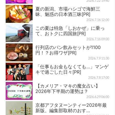
2026.7.22 19:40
夏の新潟、市場ハシゴで海鮮三
昧、魅惑の日本酒三昧[PR]
2026.7.16 12:00
この夏は特急「しおかぜ」に乗っ
て、おトクに四国旅[PR]
2026.7.16 09:00
行列店のパン飲みセットが1100
円！？お得ワザ[PR]
2026.7.9 11:30
「仕事もお金もなくても…」マンゲ
キで過ごした日々[PR]
2026.7.8 17:00
【カメリア・マキの魔女占い】
2026年下半期の運勢は？
2026.6.29 06:00
京都アフタヌーンティー2026年最
新版、編集部取材のおす…