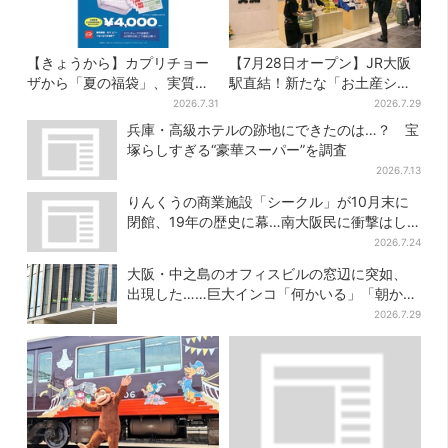
【きょうから】カプリチョー
【7月28日オープン】JR大阪
ザから「夏の福袋」、実質無
駅直結！新たな「お土産ショ
料…？値段以上の食事券＆限
ップ」、銘菓バラ売りで地元
2026.7.31
2026.7.29
定アイテム付き
民の“おやつ調達”にも
兵庫・高級ホテルの跡地にできたのは…？ 宝
塚らしすぎる“豪華スーパー”を調査
2026.7.13
りんくうの商業施設「シークル」が10月末に
閉館、19年の歴史に幕…南大阪民に衝撃はし
る
2026.7.24
大阪・中之島のオフィスビルの窓辺に突如、
出現した……巨大インコ「何かいる」「朝から
ビビった」、その正体とは？
2026.7.29