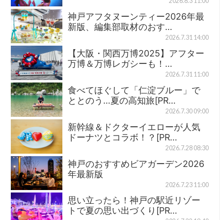
2026.8.3 11:00
神戸アフタヌーンティー2026年最
新版、編集部取材のおす…
2026.7.31 14:00
【大阪・関西万博2025】アフター
万博＆万博レガシーも！…
2026.7.31 11:00
食べてほぐして「仁淀ブルー」で
ととのう…夏の高知旅[PR…
2026.7.30 09:00
新幹線＆ドクターイエローが人気
ドーナツとコラボ！？[PR…
2026.7.28 08:30
神戸のおすすめビアガーデン2026
年最新版
2026.7.23 11:00
思い立ったら！神戸の駅近リゾー
トで夏の思い出づくり[PR…