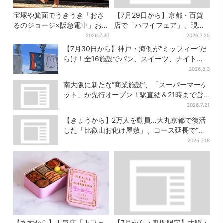
宝塚や箕面でうきうき「おさ
【7月29日から】京都・百貨
るのジョージ×阪急電車」お披
店で「ハワイフェア」、現地
露目！マルーンの制服で神
で人気のロコモコ＆数量限定
2026.7.30
2026.7.25
戸・宝塚・京都各線に添乗
ドーナツがずらり
【7月30日から】神戸・海側が“ミッフィー”だ
らけ！全16施設でパン、スイーツ、ナイトマ
ーケットも
2026.8.3
南大阪に新たな“商業施設”、「スーパーマーケ
ット」が先行オープン！駅直結＆21時まで営
業
2026.7.21
【きょうから】2万人を動員…大丸京都で復活
した「比叡山お化け屋敷」、コース延長で“怖
さ”パワーアップ
2026.7.18
【あすから】人気店「カフェ
【7月から・期間限定】大阪・