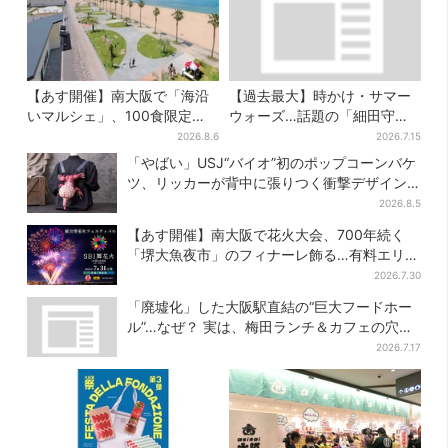
【あす開催】南大阪で「海沿
【過去最大】時かけ・サマー
いマルシェ」、100食限定
ウォーズ…話題の「細田守」
「たこ飯」のふるまい＆キッ
展が大阪で、貴重な資料に
2026.8.6
2026.7.15
ズ縁日も
「泣きそうになった」
「やばい」USJ“バイオ”初のポップコーンバケ
ツ、リッカーが背中に張りつく衝撃デザイン
に騒然…フレーバーにも反応
2026.8.5
【あす開催】南大阪で花火大会、700年続く
「堺大魚夜市」のフィナーレ飾る…有料エリア
外は観覧制限も
2026.7.30
「廃墟化」した大阪駅直結の“巨大フードホー
ル”…なぜ？ 実は、梅田ランチ＆カフェの穴場
だった
2026.7.17