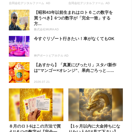
合同会社デジタルファーム AD
合同会社デジタルファーム AD
【昭和43年以前生まれはロト６この数字を
買うべき】6つの数字が「完全一致」する
方...
株式会社MURA AD
今すぐリゾート行きたい！車がなくてもOK
神戸ポートピアホテル AD
【あすから】「真夏にぴったり」スタバ新作
は“マンゴー×オレンジ”、果肉ごろっと…...
2026.07.21
８月のロト6はこの方法で買
【1ヶ月以内に大金持ちにな
え!!６つの数字が『完全一
りたい人だけ見て下さい】