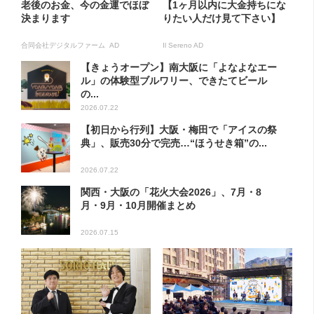
老後のお金、今の金運でほぼ
【1ヶ月以内に大金持ちにな
決まります
りたい人だけ見て下さい】
合同会社デジタルファーム AD
Il Sereno AD
【きょうオープン】南大阪に「よなよなエー
ル」の体験型ブルワリー、できたてビール
の...
2026.07.22
【初日から行列】大阪・梅田で「アイスの祭
典」、販売30分で完売…“ほうせき箱”の...
2026.07.22
関西・大阪の「花火大会2026」、7月・8
月・9月・10月開催まとめ
2026.07.15