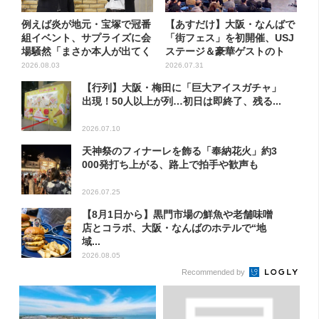
例えば炎が地元・宝塚で冠番
【あすだけ】大阪・なんばで
組イベント、サプライズに会
「街フェス」を初開催、USJ
場騒然「まさか本人が出てく
ステージ＆豪華ゲストのト
る...
ー...
2026.08.03
2026.07.31
【行列】大阪・梅田に「巨大アイスガチャ」
出現！50人以上が列…初日は即終了、残る...
2026.07.10
天神祭のフィナーレを飾る「奉納花火」約3
000発打ち上がる、路上で拍手や歓声も
2026.07.25
【8月1日から】黒門市場の鮮魚や老舗味噌
店とコラボ、大阪・なんばのホテルで“地
域...
2026.08.05
Recommended by