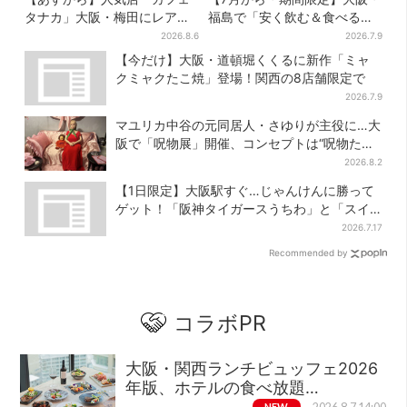
タナカ」大阪・梅田にレア商
福島で「安く飲む＆食べる」
品集結…本店人気パン＆限定
お得ワザ → 行列店のパン飲み
2026.8.6
2026.7.9
クッキー缶も！ 7日間の夏イ
セット1100円など……人気店
【今だけ】大阪・道頓堀くくるに新作「ミャ
ベント
から4選
クミャクたこ焼」登場！関西の8店舗限定で
2026.7.9
マユリカ中谷の元同居人・さゆりが主役に…大
阪で「呪物展」開催、コンセプトは“呪物たち
のお茶会”
2026.8.2
【1日限定】大阪駅すぐ…じゃんけんに勝って
ゲット！「阪神タイガースうちわ」と「スイ
カ」の無料配布
2026.7.17
Recommended by
コラボPR
大阪・関西ランチビュッフェ2026
年版、ホテルの食べ放題…
NEW