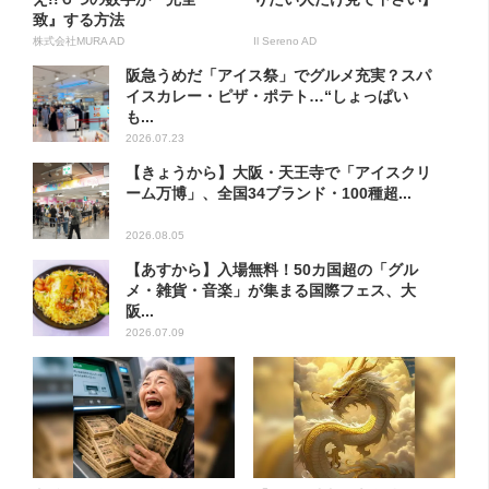
致』する方法
株式会社MURA AD
Il Sereno AD
阪急うめだ「アイス祭」でグルメ充実？スパ
イスカレー・ピザ・ポテト…“しょっぱい
も...
2026.07.23
【きょうから】大阪・天王寺で「アイスクリ
ーム万博」、全国34ブランド・100種超...
2026.08.05
【あすから】入場無料！50カ国超の「グル
メ・雑貨・音楽」が集まる国際フェス、大
阪...
2026.07.09