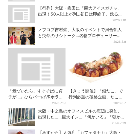
【行列】大阪・梅田に「巨大アイスガチャ」
出現！50人以上が列…初日は即終了、残る開
催日は？
2026.7.10
ノブコブ吉村崇、大阪のイベントで河合郁人
と突然のサシトーク…名物プロデューサー
の“無茶振り”に混乱「狂ってる！」
2026.8.8
「気づいたら、すぐそばに貞
【きょう開催】「銀だこ」で
子が…」ひらパーのVRホラ
行列必至の破格企画、たこ焼
ー、1kmの迷宮で”逃げ切れな
き1舟が88円に「今年こそ…」
2026.7.19
2026.8.7
い恐怖”体験
大阪・中之島のオフィスビルの窓辺に突如、
出現した……巨大インコ「何かいる」「朝から
ビビった」、その正体とは？
2026.7.29
【あすから】人気店「カフェタナカ」大阪・