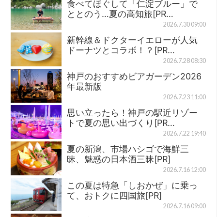
食べてほぐして「仁淀ブルー」で
ととのう…夏の高知旅[PR…
2026.7.30 09:00
新幹線＆ドクターイエローが人気
ドーナツとコラボ！？[PR…
2026.7.28 08:30
神戸のおすすめビアガーデン2026
年最新版
2026.7.23 11:00
思い立ったら！神戸の駅近リゾー
トで夏の思い出づくり[PR…
2026.7.22 19:40
夏の新潟、市場ハシゴで海鮮三
昧、魅惑の日本酒三昧[PR]
2026.7.16 12:00
この夏は特急「しおかぜ」に乗っ
て、おトクに四国旅[PR]
2026.7.16 09:00