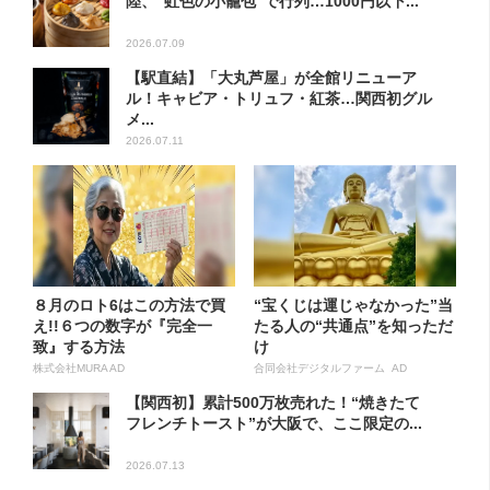
陸、“虹色の小籠包”で行列…1000円以下...
2026.07.09
【駅直結】「大丸芦屋」が全館リニューア
ル！キャビア・トリュフ・紅茶…関西初グル
メ...
2026.07.11
８月のロト6はこの方法で買
“宝くじは運じゃなかった”当
え!!６つの数字が『完全一
たる人の“共通点”を知っただ
致』する方法
け
株式会社MURA AD
合同会社デジタルファーム AD
【関西初】累計500万枚売れた！“焼きたて
フレンチトースト”が大阪で、ここ限定の...
2026.07.13