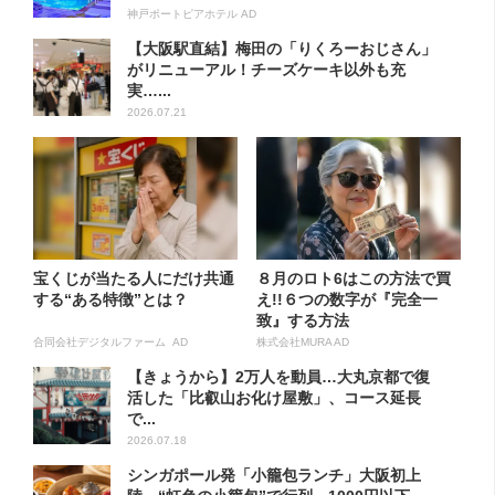
神戸ポートピアホテル AD
【大阪駅直結】梅田の「りくろーおじさん」
がリニューアル！チーズケーキ以外も充
実…...
2026.07.21
宝くじが当たる人にだけ共通
８月のロト6はこの方法で買
する“ある特徴”とは？
え!!６つの数字が『完全一
致』する方法
合同会社デジタルファーム AD
株式会社MURA AD
【きょうから】2万人を動員…大丸京都で復
活した「比叡山お化け屋敷」、コース延長
で...
2026.07.18
シンガポール発「小籠包ランチ」大阪初上