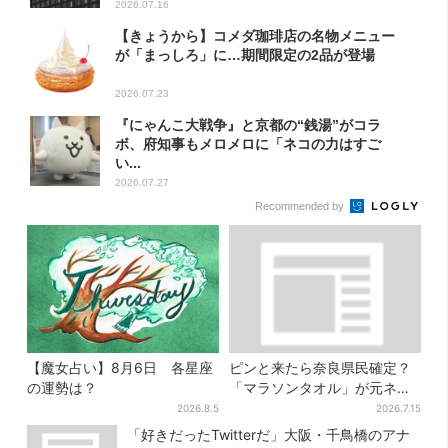
2026.07.16
【きょうから】コメダ珈琲店の名物メニュー
が「まっしろ」に…期間限定の2品が登場
2026.07.23
『にゃんこ大戦争』と京都の“銭湯”がコラ
ボ、府知事もメロメロに「ネコの力はすご
い...
2026.07.27
Recommended by
【魔女占い】8月6日 各星座
ピンと来たら奈良県民確定？
の運勢は？
「マラソンタオル」が元ネタ
の汗取りインナー、販売数5万
2026.8.5
2026.7.15
枚突破
「好きだったTwitterだ」大阪・千鳥橋のアナ