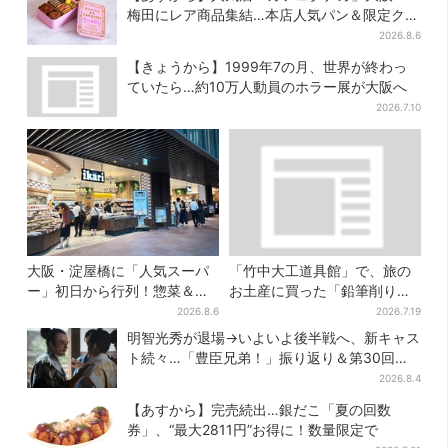
梅田にレア商品集結…本店人気パン＆限定クッ
キー缶も！ 7日間の夏イベント
2026.8.6
【きょうから】1999年7の月、世界が終わっ
ていたら…約10万人動員のホラー展が大阪へ
2026.7.10
大阪・淀屋橋に「人気スーパ
「竹中大工道具館」で、旅の
ー」初日から行列！惣菜＆弁
お土産に買った「鉛筆削り」
当コーナーは大幅に拡大…人
が「ヤバイぐらいの切れ味」
2026.8.6
2026.7.19
気商品は？
明智光秀が退場→いよいよ後半戦へ、新キャス
ト続々…「豊臣兄弟！」振り返り＆第30回あ
らすじ
2026.8.4
【あすから】完売続出…銀だこ「夏の回数
券」、“最大2811円”お得に！数量限定で