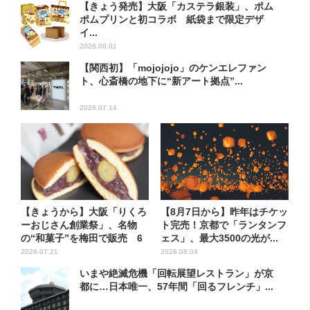
【きょう発売】大阪「カステラ銀装」、ポム
ポムプリンと初コラボ 紙袋まで限定デザ
イ...
2026.08.01
【関西初】「mojojojo」のケンエレファン
ト、心斎橋の地下に“新アート拠点”...
2026.07.14
【きょうから】大阪「りくろ
【8月7日から】昨年はチケッ
ーおじさん創業祭」、名物
ト完売！京都で「ランタンフ
の“和菓子”を梅田で販売 6
ェス」、最大3500の光が...
日...
2026.07.21
2026.08.04
いまや絶滅危機「回転展望レストラン」が京
都に…日本唯一、57年間「回るフレンチ」...