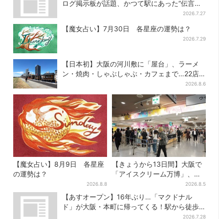
ログ掲示板が話題、かつて駅にあった“伝言
板”がモデルに
2026.7.27
【魔女占い】7月30日 各星座の運勢は？
2026.7.29
【日本初】大阪の河川敷に「屋台」、ラーメ
ン・焼肉・しゃぶしゃぶ・カフェまで…22店
舗がオープン
2026.8.6
【魔女占い】8月9日 各星座
【きょうから13日間】大阪で
の運勢は？
「アイスクリーム万博」、全
国34ブランド・100種超…初
2026.8.8
2026.8.5
登場の「チョコソフト」に行
【あすオープン】16年ぶり…「マクドナル
列
ド」が大阪・本町に帰ってくる！駅から徒歩1
分＆23時まで
2026.7.28