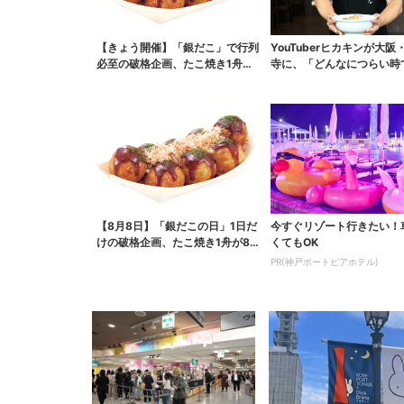
【きょう開催】「銀だこ」で行列
YouTuberヒカキンが大阪
必至の破格企画、たこ焼き1舟が8
寺に、「どんなにつらい時
8円に「今年こそ…...
も…」ラーメン愛＆...
【8月8日】「銀だこの日」1日だ
今すぐリゾート行きたい！
けの破格企画、たこ焼き1舟が88
くてもOK
円に…先着88名...
PR(神戸ポートピアホテル)