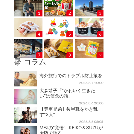
1
2
3
4
5
6
7
8
9
コラム
海外旅行でのトラブル防止策を
2026.8.7 10:00
大森靖子「“かわいく生きた
い”は信念の話」
2026.8.6 20:00
【豊臣兄弟】後半戦をかき乱
す“3人”
2026.8.6 06:05
ME:Iの“覚悟”…KEIKO＆SUZUが
大阪で語る