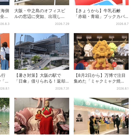
・海側
大阪・中之島のオフィスビ
【きょうから】牛乳石鹸
全16
ルの窓辺に突如、出現し
「赤箱・青箱」ブックカバ
、ナ
た……巨大インコ「何かい
ー、大阪で無料配布！ 先着
26.8.3
2026.7.29
2026.8.7
る」「朝からビビった」、
1000名に「牛のカード」も
その正体とは？
ら行
【暑さ対策】大阪の駅で
【8月2日から】万博で注目
で「ど
「日傘」借りられる！返却
集めた「ミャクミャク焼
分
どこでもOK、熱中症対策に
き」初グッズ化！大阪・梅
026.8.1
2026.7.31
2026.8.1
も
シェアサービス拡大
田だけの新商品が登場