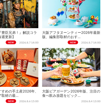
『豊臣兄弟！』解説コラ
大阪アフタヌーンティー2026年最新
毎週更新】
版、編集部取材のおす…
2026.8.7 14:00
2026.8.7 14:00
NEW
NEW
すめの手土産2026年、
大阪ビアガーデン2026年版、注目の
ア取材の最…
食べ飲み放題をピック…
2026.8.6 15:00
2026.8.4 13:00
NEW