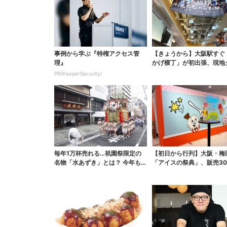
事例から学ぶ『特権アクセス管
【きょうから】大阪駅すぐ
理』
かげ横丁」が初出張、現地
に初日から行列…お目...
PR(KeeperSecurity)
毎年1万杯売れる…祇園祭限定の
【初日から行列】大阪・梅
名物「水あずき」とは？ 今年も
「アイスの祭典」、販売3
連日行列「行くたびに...
完売…“ほうせき箱”の...