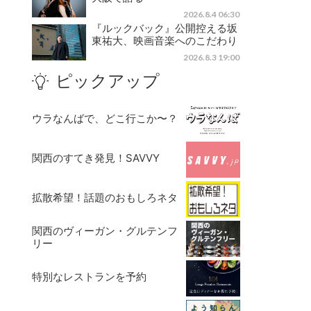
2026.8.4 06:30
『ルックバック』公開控える坂
東祐大、映画音楽へのこだわり
2026.8.3 19:00
ピックアップ
ウラなんばで、どこ行こか〜？
関西のすてき発見！SAVVY
拡散希望！話題のおもしろネタ
関西のヴィーガン・グルテンフ
リー
特別なレストランを予約