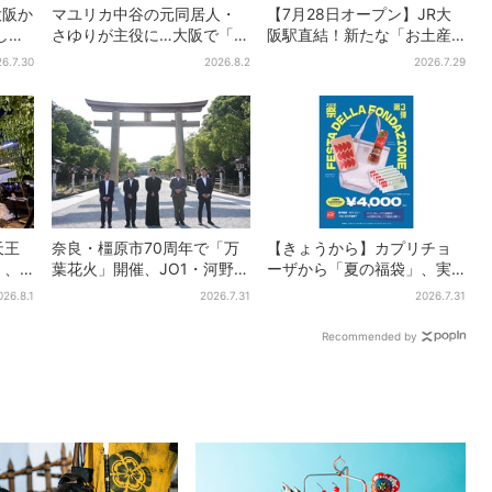
大阪か
マユリカ中谷の元同居人・
【7月28日オープン】JR大
して
さゆりが主役に…大阪で「呪
阪駅直結！新たな「お土産
のう
物展」開催、コンセプト
ショップ」、銘菓バラ売り
6.7.30
2026.8.2
2026.7.29
】
は“呪物たちのお茶会”
で地元民の“おやつ調達”にも
天王
奈良・橿原市70周年で「万
【きょうから】カプリチョ
」、
葉花火」開催、JO1・河野純
ーザから「夏の福袋」、実
スプラ
喜がアンバサダーに…グルー
質無料…？値段以上の食事券
026.8.1
2026.7.31
2026.7.31
だけ
プ楽曲ともシンクロ
＆限定アイテム付き
Recommended by