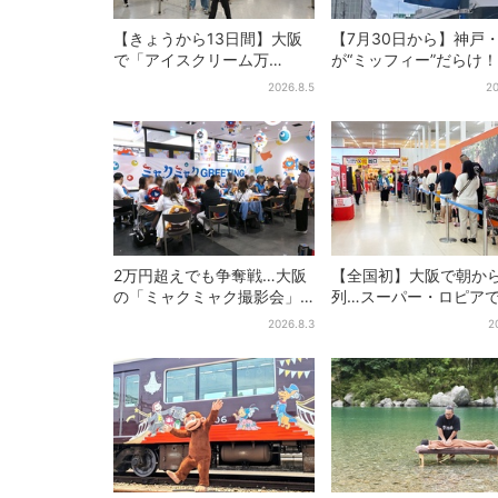
【きょうから13日間】大阪
【7月30日から】神戸
で「アイスクリーム万
が“ミッフィー”だらけ！
博」、全国34ブランド・
施設でパン、スイーツ
2026.8.5
20
100種超…初登場の「チョコ
イトマーケットも
ソフト」に行列
2万円超えでも争奪戦…大阪
【全国初】大阪で朝か
の「ミャクミャク撮影会」
列…スーパー・ロピア
に全国からファン集結、参
デカ抽選会」、開始30
2026.8.3
2
加者に聞いた「それでも会
で“1等黒毛和牛”の当選
いたい理由」