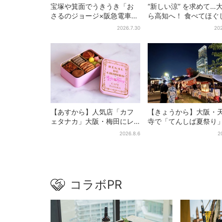
宝塚や箕面でうきうき「お
“新しい涼” を求めて…
さるのジョージ×阪急電車」
ら高知へ！ 食べてほぐ
お披露目！マルーンの制服
「仁淀ブルー」でとと
2026.7.30
202
で神戸・宝塚・京都各線に
体験旅【2026夏最新版
添乗
【あすから】人気店「カフ
【きょうから】大阪・
ェタナカ」大阪・梅田にレ
寺で「てんしば夏祭り
ア商品集結…本店人気パン＆
縁日や盆踊り…涼しい
2026.8.6
2
限定クッキー缶も！ 7日間の
ッシュタイムも！2日間
夏イベント
コラボPR