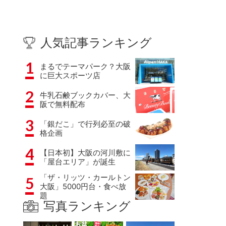
人気記事ランキング
1
まるでテーマパーク？大阪
に巨大スポーツ店
2
牛乳石鹸ブックカバー、大
阪で無料配布
3
「銀だこ」で行列必至の破
格企画
4
【日本初】大阪の河川敷に
「屋台エリア」が誕生
「ザ・リッツ・カールトン
5
大阪」5000円台・食べ放
題
写真ランキング