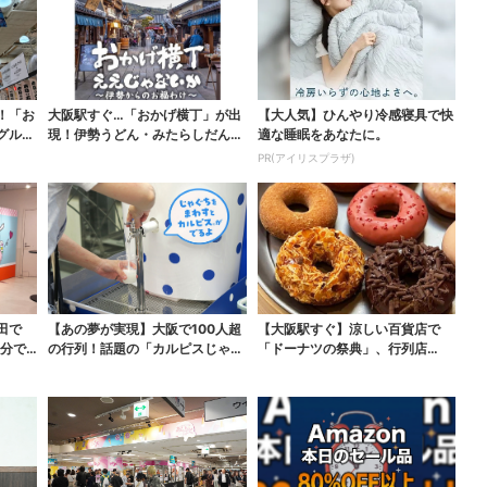
！「お
大阪駅すぐ…「おかげ横丁」が出
【大人気】ひんやり冷感寝具で快
グルメ
現！伊勢うどん・みたらしだん
適な睡眠をあなたに。
ご・かき氷など、名物グ...
PR(アイリスプラザ)
田で
【あの夢が実現】大阪で100人超
【大阪駅すぐ】涼しい百貨店で
0分で
の行列！話題の「カルピスじゃぐ
「ドーナツの祭典」、行列店
ち」本格始動、20...
の“できたて”＆限定メニュ...