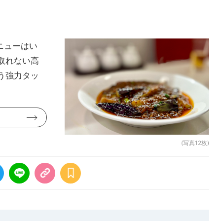
ニューはい
取れない高
う強力タッ
(写真12枚)