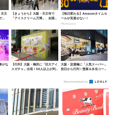
・天王
【きょうから】大阪・天王寺で
【毎日変わる】Amazonタイムセ
で
「アイスクリーム万博」、全国3
ールが見逃せない！
4ブランド・100種超...
PR(Amazon)
車がな
【行列】大阪・梅田に「巨大アイ
大阪・淀屋橋に「人気スーパー」
スガチャ」出現！50人以上が列…
初日から行列！惣菜＆弁当コーナ
初日は即終了、残る...
ーは大幅に拡大…人気...
Recommended by