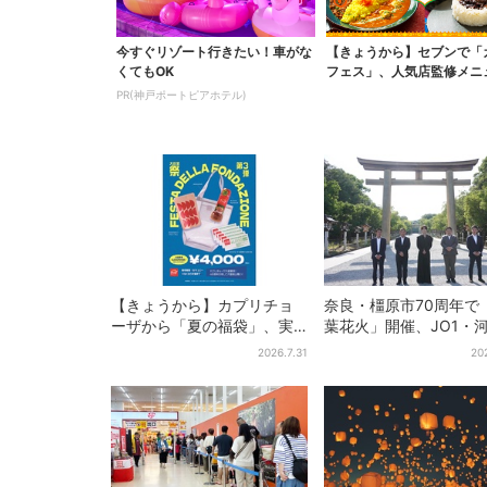
今すぐリゾート行きたい！車がな
【きょうから】セブンで「
くてもOK
フェス」、人気店監修メニ
ど全15品！お得な割...
PR(神戸ポートピアホテル)
【きょうから】カプリチョ
奈良・橿原市70周年で
ーザから「夏の福袋」、実
葉花火」開催、JO1・
質無料…？値段以上の食事券
喜がアンバサダーに…
2026.7.31
20
＆限定アイテム付き
プ楽曲ともシンクロ