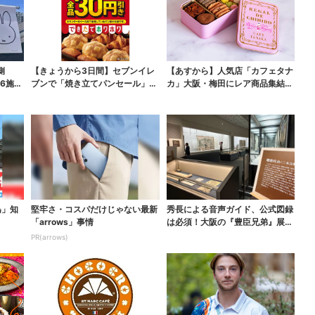
側
【きょうから3日間】セブンイレ
【あすから】人気店「カフェタナ
6施設
ブンで「焼き立てパンセール」、
カ」大阪・梅田にレア商品集結…
人気シリーズがお得に...
本店人気パン＆限定ク...
為」知
堅牢さ・コスパだけじゃない最新
秀長による音声ガイド、公式図録
「arrows」事情
は必須！大阪の『豊臣兄弟』展
を、より楽しむ方法４選
PR(arrows)