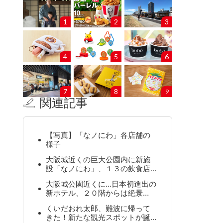
1
2
3
4
5
6
7
8
9
関連記事
【写真】「なノにわ」各店舗の
様子
大阪城近くの巨大公園内に新施
設「なノにわ」、１３の飲食店…
大阪城公園近くに…日本初進出の
新ホテル、２０階からは絶景…
くいだおれ太郎、難波に帰って
きた！新たな観光スポットが誕…