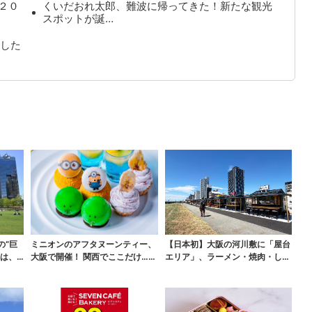
２０
くいだおれ太郎、難波に帰ってきた！新たな観光
スポットが誕…
した
の“巨
ミニオンのアフタヌーンティー、
【日本初】大阪の河川敷に「屋台
実は、
大阪で開催！ 関西でここだけ…そ
エリア」、ラーメン・焼肉・しゃ
っくりすぎるスイー...
ぶしゃぶ・カフェまで...