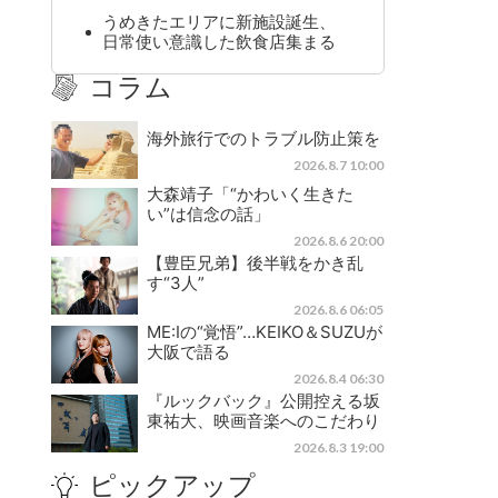
うめきたエリアに新施設誕生、
日常使い意識した飲食店集まる
コラム
海外旅行でのトラブル防止策を
2026.8.7 10:00
大森靖子「“かわいく生きた
い”は信念の話」
2026.8.6 20:00
【豊臣兄弟】後半戦をかき乱
す“3人”
2026.8.6 06:05
ME:Iの“覚悟”…KEIKO＆SUZUが
大阪で語る
2026.8.4 06:30
『ルックバック』公開控える坂
東祐大、映画音楽へのこだわり
2026.8.3 19:00
ピックアップ