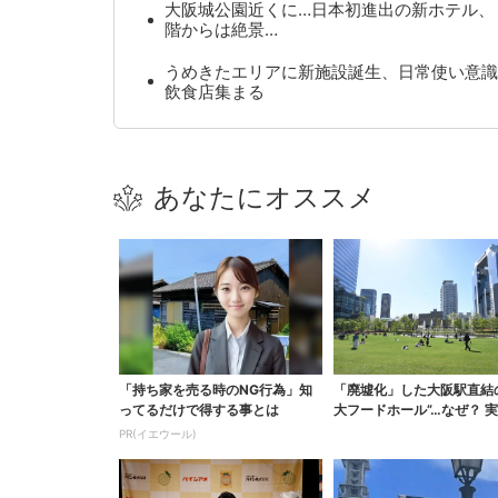
大阪城公園近くに…日本初進出の新ホテル、
階からは絶景…
うめきたエリアに新施設誕生、日常使い意識
飲食店集まる
あなたにオススメ
「持ち家を売る時のNG行為」知
「廃墟化」した大阪駅直結
ってるだけで得する事とは
大フードホール”…なぜ？ 
梅田ランチ＆カフェ...
PR(イエウール)