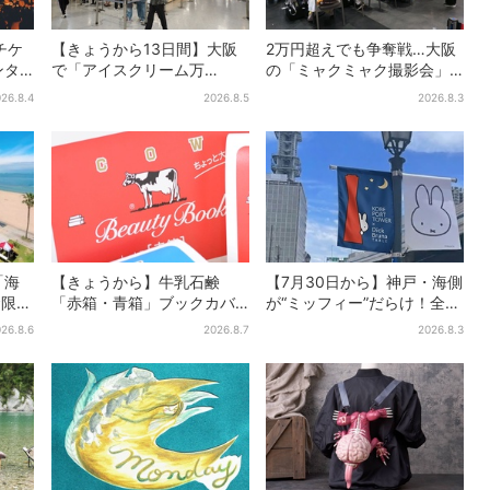
チケ
【きょうから13日間】大阪
2万円超えでも争奪戦…大阪
ンタ
で「アイスクリーム万
の「ミャクミャク撮影会」
0の光
博」、全国34ブランド・
に全国からファン集結、参
26.8.4
2026.8.5
2026.8.3
日も
100種超…初登場の「チョコ
加者に聞いた「それでも会
ソフト」に行列
いたい理由」
「海
【きょうから】牛乳石鹸
【7月30日から】神戸・海側
食限定
「赤箱・青箱」ブックカバ
が“ミッフィー”だらけ！全16
＆キ
ー、大阪で無料配布！ 先着
施設でパン、スイーツ、ナ
26.8.6
2026.8.7
2026.8.3
1000名に「牛のカード」も
イトマーケットも