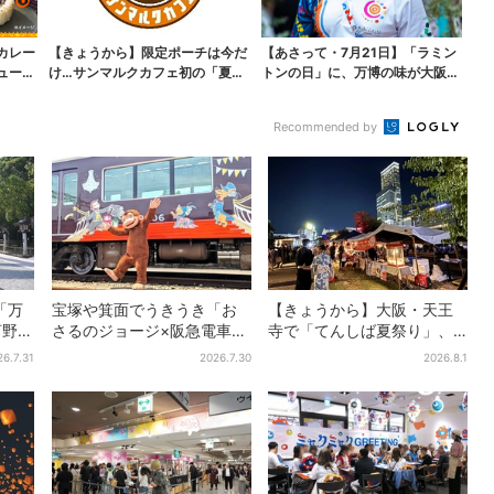
カレー
【きょうから】限定ポーチは今だ
【あさって・7月21日】「ラミン
ューな
け…サンマルクカフェ初の「夏福
トンの日」に、万博の味が大阪で
袋」、実質無料でレア...
復活…カフェで10...
Recommended by
「万
宝塚や箕面でうきうき「お
【きょうから】大阪・天王
河野純
さるのジョージ×阪急電車」
寺で「てんしば夏祭り」、
グルー
お披露目！マルーンの制服
縁日や盆踊り…涼しいスプラ
26.7.31
2026.7.30
2026.8.1
で神戸・宝塚・京都各線に
ッシュタイムも！2日間だけ
添乗