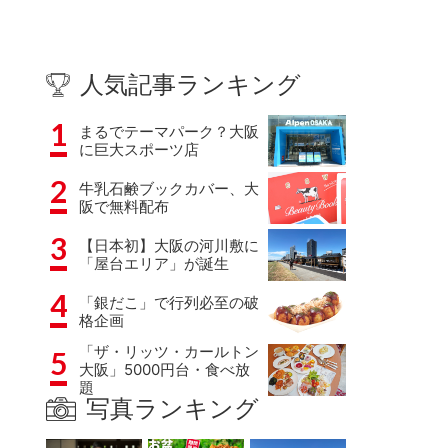
人気記事ランキング
1
まるでテーマパーク？大阪
に巨大スポーツ店
2
牛乳石鹸ブックカバー、大
阪で無料配布
3
【日本初】大阪の河川敷に
「屋台エリア」が誕生
4
「銀だこ」で行列必至の破
格企画
「ザ・リッツ・カールトン
5
大阪」5000円台・食べ放
題
写真ランキング