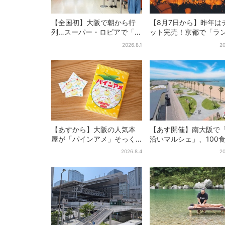
【全国初】大阪で朝から行
【8月7日から】昨年は
列…スーパー・ロピアで「ど
ット完売！京都で「ラ
デカ抽選会」、開始30分
ンフェス」、最大350
2026.8.1
20
で“1等黒毛和牛”の当選も
が夜空に…会場には縁
【あすから】大阪の人気本
【あす開催】南大阪で
屋が「パインアメ」そっく
沿いマルシェ」、100
りのブックカバー開発、梅
「たこ飯」のふるまい
2026.8.4
20
田で先行販売
ッズ縁日も