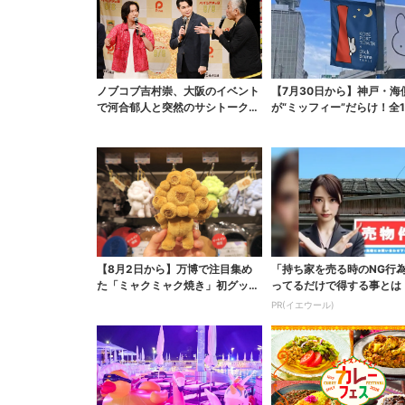
ノブコブ吉村崇、大阪のイベント
【7月30日から】神戸・海
で河合郁人と突然のサシトーク…
が“ミッフィー”だらけ！全1
名物プロデューサーの...
でパン、スイーツ、...
【8月2日から】万博で注目集め
「持ち家を売る時のNG行
た「ミャクミャク焼き」初グッズ
ってるだけで得する事とは
化！大阪・梅田だけの...
PR(イエウール)