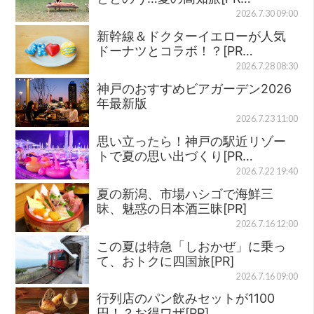
2026.7.30 09:00
新幹線＆ドクターイエローが人気
ドーナツとコラボ！？[PR…
2026.7.28 08:30
神戸のおすすめビアガーデン2026
年最新版
2026.7.23 11:00
思い立ったら！神戸の駅近リゾー
トで夏の思い出づくり[PR…
2026.7.22 19:40
夏の新潟、市場ハシゴで海鮮三
昧、魅惑の日本酒三昧[PR]
2026.7.16 12:00
この夏は特急「しおかぜ」に乗っ
て、おトクに四国旅[PR]
2026.7.16 09:00
行列店のパン飲みセットが1100
円！？お得ワザ[PR]