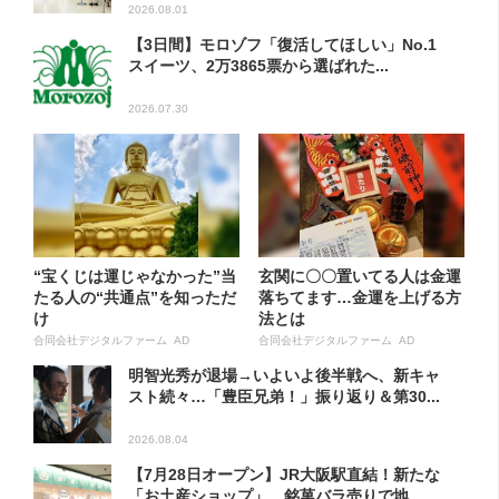
2026.08.01
【3日間】モロゾフ「復活してほしい」No.1
スイーツ、2万3865票から選ばれた...
2026.07.30
“宝くじは運じゃなかった”当
玄関に〇〇置いてる人は金運
たる人の“共通点”を知っただ
落ちてます…金運を上げる方
け
法とは
合同会社デジタルファーム AD
合同会社デジタルファーム AD
明智光秀が退場→いよいよ後半戦へ、新キャ
スト続々…「豊臣兄弟！」振り返り＆第30...
2026.08.04
【7月28日オープン】JR大阪駅直結！新たな
「お土産ショップ」、銘菓バラ売りで地...