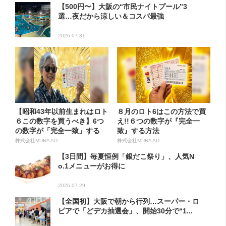
【500円〜】大阪の“市民ナイトプール”3
選…夜だから涼しい＆コスパ最強
2026.07.31
【昭和43年以前生まれはロト
８月のロト6はこの方法で買
６この数字を買うべき】6つ
え!!６つの数字が『完全一
の数字が「完全一致」する
致』する方法
方...
株式会社MURA AD
株式会社MURA AD
【3日間】毎夏恒例「銀だこ祭り」、人気N
o.1メニューがお得に
2026.07.29
【全国初】大阪で朝から行列…スーパー・ロ
ピアで「どデカ抽選会」、開始30分で“1...