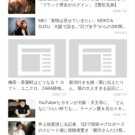
「ブラック秀吉がログイン」【豊臣兄弟】
2026.7.30
ME:I「覚悟は見せていきたい」KEIKO＆
SUZU、大阪で語る…“日プ女子”からの3年間
と、7人で目指す夢
2026.8.3
梅田・茶屋町はどうなる？ ロ
新潟行きを娘・環に伝えたり
フト、ユニクロ、ZARA跡地に
ん、環の大人すぎる反応に視
新店続々…再開発も予定
聴者心配「人生何回目？」
2026.7.10
2026.7.13
YouTuberヒカキンが大阪・天王寺に、「どん
なにつらい時でも…」ラーメン愛＆兄セイキン
との思い出を語る
2026.7.31
井上祐貴演じる記者、1話で投獄→プロポーズ
のスピード感に視聴者驚き「横沢さんだけ怒