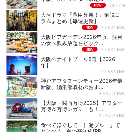
NEW
23時間前
大河ドラマ『豊臣兄弟！』解説コ
ラムまとめ【毎週更新】
NEW
2026.8.4 16:00
大阪ビアガーデン2026年版、注目
の食べ飲み放題をピック…
NEW
2026.8.4 13:00
大阪のナイトプール8選【2026
年】
2026.8.3 11:00
神戸アフタヌーンティー2026年最
新版、編集部取材のおす…
2026.7.31 14:00
【大阪・関西万博2025】アフター
万博＆万博レガシーも！…
2026.7.31 11:00
食べてほぐして「仁淀ブルー」で
ととのう…夏の高知旅[PR…