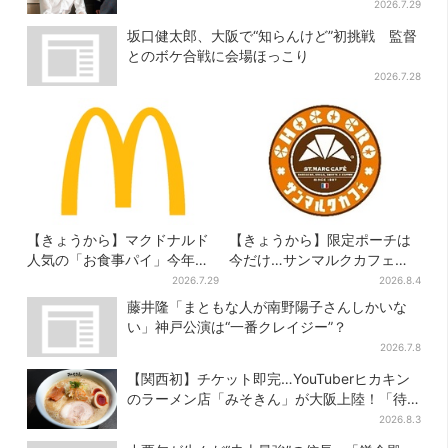
涛すぎる」
2026.7.29
坂口健太郎、大阪で“知らんけど”初挑戦 監督
とのボケ合戦に会場ほっこり
2026.7.28
【きょうから】マクドナルド
【きょうから】限定ポーチは
人気の「お食事パイ」今年も
今だけ…サンマルクカフェ初
登場、熱々とろ～り夏限定メ
の「夏福袋」、実質無料でレ
2026.7.29
2026.8.4
ニュー
アグッズが手に入る
藤井隆「まともな人が南野陽子さんしかいな
い」神戸公演は“一番クレイジー”？
2026.7.8
【関西初】チケット即完…YouTuberヒカキン
のラーメン店「みそきん」が大阪上陸！「待
ってました」と話題
2026.8.3