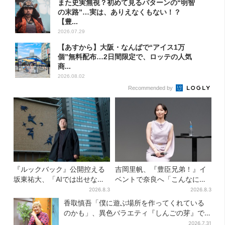
また史実無視？初めて見るパターンの“明智
の末路”…実は、ありえなくもない！？
【豊...
2026.07.29
【あすから】大阪・なんばで“アイス1万
個”無料配布…2日間限定で、ロッテの人気
商...
2026.08.02
Recommended by
『ルックバック』公開控える
吉岡里帆、『豊臣兄弟！』イ
坂東祐大、「AIでは出せない
ベントで奈良へ「こんなに楽
質感がある」映画音楽へのこ
しんでもらえてうれしい」
2026.8.3
2026.8.3
だわり
香取慎吾「僕に遊ぶ場所を作ってくれている
のかも」、異色バラエティ『しんごの芽』で
感じた読売テレビの“パンク精神”
2026.7.31