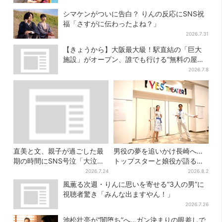
シマケンがついに告白？ りんの反応にSNS祝
福「さすがに伝わったよね？」
2026.7.31
【きょうから】大阪最大級！駅直結の「巨大
施設」がオープン、誰でも行ける“無料の屋上
庭園”も
2026.7.8
直美と文、親子が過ごした最
男役の夢を追いかけ長崎へ…
期の時間にSNS号泣「大泣き
トップスターと娘役が語る
した」
「ハウステンボス歌劇団」と
2026.7.24
2026.8.2
は？大阪で初公演開催
風薫る次週・りんに思いを寄せる“3人の男”に
視聴者驚き「みんな出ますやん！」
2026.7.26
池松壮亮が“闇堕ち”へ…ガン決まりの眼差しで