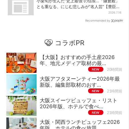
小栗旬が生んだ“史上最強”の信長…「鎌倉殿」
とも重なる、にじむ悲しみが“名人芸”【豊臣兄
弟】
2026.7.16
Recommended by
コラボPR
【大阪】おすすめの手土産2026
年、地元メディア取材の最…
NEW
20時間前
大阪アフタヌーンティー2026年最
新版、編集部取材のおす…
NEW
21時間前
大阪スイーツビュッフェ・リスト
2026年版、ホテルで食べ…
NEW
21時間前
大阪・関西ランチビュッフェ2026
年版、ホテルの食べ放題…