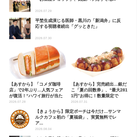
2026.07.29
平埜生成演じる医師・黒川の「新潟弁」に反
応する視聴者続出「グッときた」
2026.07.30
【あすから】「コメダ珈琲
【あすから】完売続出…銀だ
店」で2年ぶり…人気フェア
こ「夏の回数券」、“最大281
が復活！“ハワイ旅行が当た
1円”お得に！数量限定で
る”...
2026.07.28
2026.07.31
【きょうから】限定ポーチは今だけ…サンマ
ルクカフェ初の「夏福袋」、実質無料でレ
ア...
2026.08.04