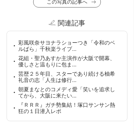
この写真の記事へ
関連記事
彩風咲奈サヨナラショーつき「令和のベ
ルばら」千秋楽ライブ…
花組・聖乃あすか主演作が大阪で開幕、
優しさと温もりに包ま…
芸歴２５年目、スターであり続ける柚希
礼音の志「人生は修行…
朝夏まなとのコメディ愛「笑いを追求し
てから、大阪に来たい…
『ＲＲＲ』ガチ勢集結！塚口サンサン熱
狂の１日潜入レポ