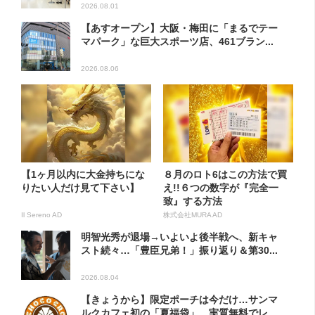
2026.08.01
【あすオープン】大阪・梅田に「まるでテー
マパーク」な巨大スポーツ店、461ブラン...
2026.08.06
【1ヶ月以内に大金持ちにな
８月のロト6はこの方法で買
りたい人だけ見て下さい】
え!!６つの数字が『完全一
致』する方法
Il Sereno AD
株式会社MURA AD
明智光秀が退場→いよいよ後半戦へ、新キャ
スト続々…「豊臣兄弟！」振り返り＆第30...
2026.08.04
【きょうから】限定ポーチは今だけ…サンマ
ルクカフェ初の「夏福袋」、実質無料でレ