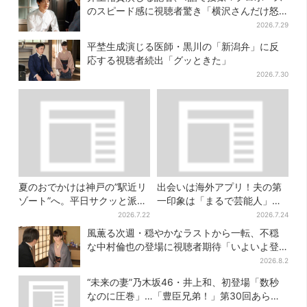
のスピード感に視聴者驚き「横沢さんだけ怒
涛すぎる」
2026.7.29
平埜生成演じる医師・黒川の「新潟弁」に反
応する視聴者続出「グッときた」
2026.7.30
夏のおでかけは神戸の”駅近リ
出会いは海外アプリ！夫の第
ゾート”へ。平日サクッと派
一印象は「まるで芸能人」→
も、休日ガッツリ派も！タイ
送迎・弁当・カジノデートま
2026.7.22
2026.7.24
パ抜群、約20種の楽しみ方
で…結婚前に尽くしまくり
風薫る次週・穏やかなラストから一転、不穏
な中村倫也の登場に視聴者期待「いよいよ登
場だ」
2026.8.2
“未来の妻”乃木坂46・井上和、初登場「数秒
なのに圧巻」…「豊臣兄弟！」第30回あらす