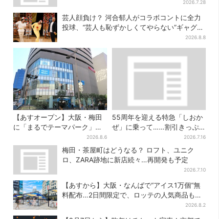
じ・清須会議
2026.7.28
芸人顔負け？ 河合郁人がコラボコントに全力
投球、“芸人も恥ずかしくてやらない”ギャグに
も挑戦
2026.8.8
【あすオープン】大阪・梅田
55周年を迎える特急「しおか
に「まるでテーマパーク」な
ぜ」に乗って……割引きっぷ
巨大スポーツ店、461ブラン
で、松山・道後温泉と南予を
2026.8.6
2026.7.16
ド集結！ 6フロアをまとめて
満喫【大阪から愛媛へおトク
梅田・茶屋町はどうなる？ ロフト、ユニク
紹介
旅】
ロ、ZARA跡地に新店続々…再開発も予定
2026.7.10
【あすから】大阪・なんばで“アイス1万個”無
料配布…2日間限定で、ロッテの人気商品もら
える
2026.8.2