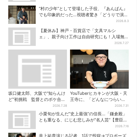
“村の少年”として登場した子役、『あんぱん』
でも印象的だった…視聴者驚き「どうりで演技
上手だと」
2026.8.3
【夏休み】神戸・百貨店で「文具マルシ
ェ」、親子向け工作は自由研究にも！入場無
料で
2026.7.27
坂口健太郎、大阪で“知らんけ
YouTuberヒカキンが大阪・天
ど”初挑戦 監督とのボケ合戦
王寺に、「どんなにつらい時
に会場ほっこり
でも…」ラーメン愛＆兄セイ
2026.7.28
2026.7.31
キンとの思い出を語る
小栗旬が生んだ“史上最強”の信長…「鎌倉殿」
とも重なる、にじむ悲しみが“名人芸”【豊臣兄
弟】
2026.7.16
井上祐貴演じる記者、1話で投獄→プロポーズ