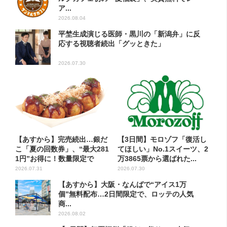
ア...
2026.08.04
平埜生成演じる医師・黒川の「新潟弁」に反
応する視聴者続出「グッときた」
2026.07.30
【あすから】完売続出…銀だ
【3日間】モロゾフ「復活し
こ「夏の回数券」、“最大281
てほしい」No.1スイーツ、2
1円”お得に！数量限定で
万3865票から選ばれた...
2026.07.31
2026.07.30
【あすから】大阪・なんばで“アイス1万
個”無料配布…2日間限定で、ロッテの人気
商...
2026.08.02