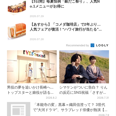
【3日間】毎夏恒例「銀だこ祭り」、人気N
o.1メニューがお得に
2026.07.29
【あすから】「コメダ珈琲店」で2年ぶり…
人気フェアが復活！“ハワイ旅行が当たる”...
2026.07.28
Recommended by
男役の夢を追いかけ長崎へ…
シマケンがついに告白？ りん
トップスターと娘役が語る
の反応にSNS祝福「さすがに
「ハウステンボス歌劇団」と
伝わったよね？」
2026.8.2
2026.7.31
は？大阪で初公演開催
「本能寺の変」黒幕＝織田信澄って？ 3世代
で“大河ドラマ”、サラブレッド俳優が熱演【豊
臣兄弟】
2026.7.9