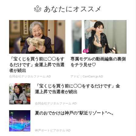
あなたにオススメ
「宝くじを買う前に〇〇をす
専属モデルの動画編集の裏側
るだけです」金運上昇で当選
をチラ見せ♡
者が続出
合同会社デジタルファーム AD
アドビ｜CanCam.jp AD
「宝くじを買う前に〇〇をするだけです」金
運上昇で当選者が続出
合同会社デジタルファーム AD
夏のおでかけは神戸の”駅近リゾート”へ。
神戸ポートピアホテル AD