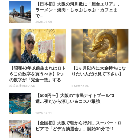
【日本初】大阪の河川敷に「屋台エリア」、
ラーメン・焼肉・しゃぶしゃぶ・カフェま
で...
2026.08.06
【昭和43年以前生まれはロト
【1ヶ月以内に大金持ちにな
６この数字を買うべき】6つ
りたい人だけ見て下さい】
の数字が「完全一致」する
方...
株式会社MURA AD
Il Sereno AD
【500円〜】大阪の“市民ナイトプール”3
選…夜だから涼しい＆コスパ最強
2026.07.31
【全国初】大阪で朝から行列…スーパー・ロ
ピアで「どデカ抽選会」、開始30分で“1...