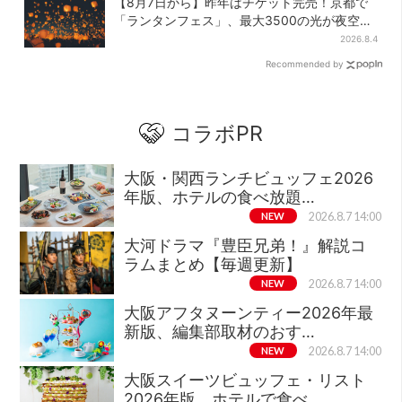
【8月7日から】昨年はチケット完売！京都で
「ランタンフェス」、最大3500の光が夜空
に…会場には縁日も
2026.8.4
Recommended by
コラボPR
大阪・関西ランチビュッフェ2026
年版、ホテルの食べ放題…
NEW
2026.8.7 14:00
大河ドラマ『豊臣兄弟！』解説コ
ラムまとめ【毎週更新】
NEW
2026.8.7 14:00
大阪アフタヌーンティー2026年最
新版、編集部取材のおす…
NEW
2026.8.7 14:00
大阪スイーツビュッフェ・リスト
2026年版、ホテルで食べ…