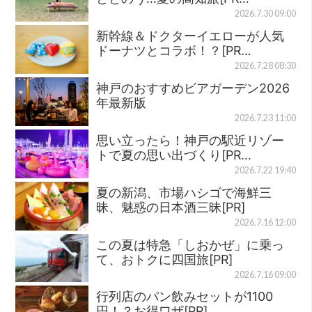
2026.7.30 09:00
新幹線＆ドクターイエローが人気
ドーナツとコラボ！？[PR…
2026.7.28 08:30
神戸のおすすめビアガーデン2026
年最新版
2026.7.23 11:00
思い立ったら！神戸の駅近リゾー
トで夏の思い出づくり[PR…
2026.7.22 19:40
夏の新潟、市場ハシゴで海鮮三
昧、魅惑の日本酒三昧[PR]
2026.7.16 12:00
この夏は特急「しおかぜ」に乗っ
て、おトクに四国旅[PR]
2026.7.16 09:00
行列店のパン飲みセットが1100
円！？お得ワザ[PR]