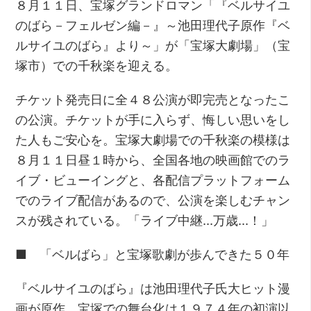
８月１１日、宝塚グランドロマン「『ベルサイユ
のばら－フェルゼン編－』～池田理代子原作『ベ
ルサイユのばら』より～」が「宝塚大劇場」（宝
塚市）での千秋楽を迎える。
チケット発売日に全４８公演が即完売となったこ
の公演。チケットが手に入らず、悔しい思いをし
た人もご安心を。宝塚大劇場での千秋楽の模様は
８月１１日昼１時から、全国各地の映画館でのラ
イブ・ビューイングと、各配信プラットフォーム
でのライブ配信があるので、公演を楽しむチャン
スが残されている。「ライブ中継…万歳…！」
■ 「ベルばら」と宝塚歌劇が歩んできた５０年
『ベルサイユのばら』は池田理代子氏大ヒット漫
画が原作。宝塚での舞台化は１９７４年の初演以