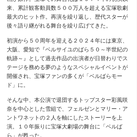
来、累計観客動員数５００万人を超える宝塚歌劇
最大のヒット作。再演を繰り返し、歴代スターが
後々語り継がれる舞台を繰り広げてきた。
初演から５０周年を迎える２０２４年には東京、
大阪、愛知で『ベルサイユのばら５０～半世紀の
軌跡～』として過去作品の出演者が日替わりでス
テージを務める夢のようなスペシャルイベントが
開催され、宝塚ファンの多くが「ベルばらモー
ド」に。
そんな中、本公演で退団するトップスター彩風咲
奈を中心とした雪組で、フェルゼンとマリー・ア
ントワネットの２人を軸にしたストーリーを上
演。１０年振りに宝塚大劇場の舞台に「ベルば
ら」が甦った。