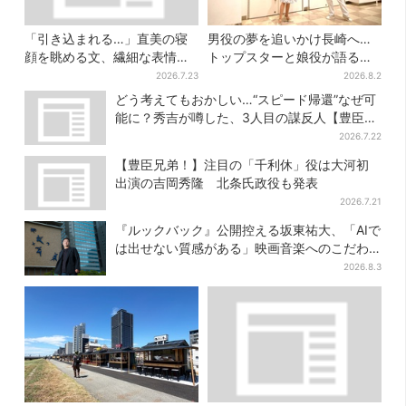
「引き込まれる…」直美の寝
男役の夢を追いかけ長崎へ…
顔を眺める文、繊細な表情を
トップスターと娘役が語る
見せる内田滋の演技に称賛相
「ハウステンボス歌劇団」と
2026.7.23
2026.8.2
次ぐ
は？大阪で初公演開催
どう考えてもおかしい…“スピード帰還”なぜ可
能に？秀吉が噂した、3人目の謀反人【豊臣兄
弟】
2026.7.22
【豊臣兄弟！】注目の「千利休」役は大河初
出演の吉岡秀隆 北条氏政役も発表
2026.7.21
『ルックバック』公開控える坂東祐大、「AIで
は出せない質感がある」映画音楽へのこだわ
り
2026.8.3