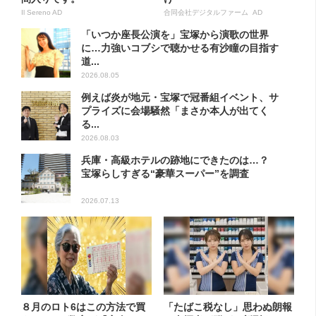
Il Sereno AD
合同会社デジタルファーム AD
「いつか座長公演を」宝塚から演歌の世界
に…力強いコブシで聴かせる有沙瞳の目指す
道...
2026.08.05
例えば炎が地元・宝塚で冠番組イベント、サ
プライズに会場騒然「まさか本人が出てく
る...
2026.08.03
兵庫・高級ホテルの跡地にできたのは…？
宝塚らしすぎる“豪華スーパー”を調査
2026.07.13
８月のロト6はこの方法で買
「たばこ税なし」思わぬ朗報