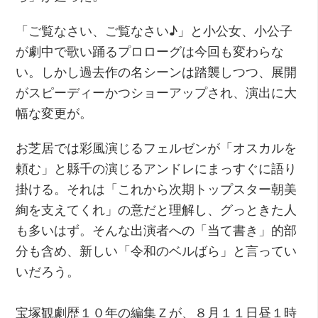
「ご覧なさい、ご覧なさい♪」と小公女、小公子
が劇中で歌い踊るプロローグは今回も変わらな
い。しかし過去作の名シーンは踏襲しつつ、展開
がスピーディーかつショーアップされ、演出に大
幅な変更が。
お芝居では彩風演じるフェルゼンが「オスカルを
頼む」と縣千の演じるアンドレにまっすぐに語り
掛ける。それは「これから次期トップスター朝美
絢を支えてくれ」の意だと理解し、グっときた人
も多いはず。そんな出演者への「当て書き」的部
分も含め、新しい「令和のベルばら」と言ってい
いだろう。
宝塚観劇歴１０年の編集Ｚが、８月１１日昼１時