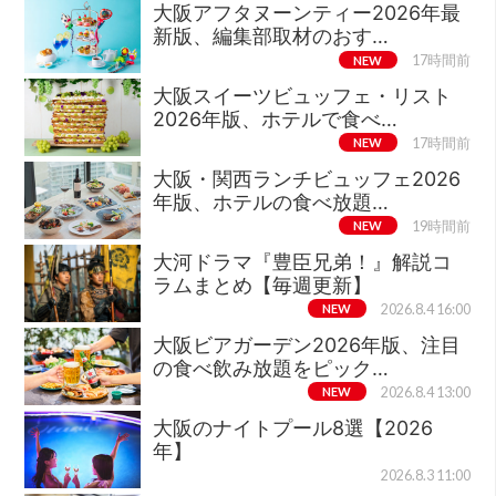
大阪アフタヌーンティー2026年最
新版、編集部取材のおす…
NEW
17時間前
大阪スイーツビュッフェ・リスト
2026年版、ホテルで食べ…
NEW
17時間前
大阪・関西ランチビュッフェ2026
年版、ホテルの食べ放題…
NEW
19時間前
大河ドラマ『豊臣兄弟！』解説コ
ラムまとめ【毎週更新】
NEW
2026.8.4 16:00
大阪ビアガーデン2026年版、注目
の食べ飲み放題をピック…
NEW
2026.8.4 13:00
大阪のナイトプール8選【2026
年】
2026.8.3 11:00