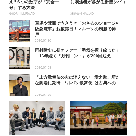
え!!６つの数字が『完全一
に喫煙者が群がる新型タバコ
致』する方法
株式会社MURA AD
株式会社HAL AD
宝塚や箕面でうきうき「おさるのジョージ×
阪急電車」お披露目！マルーンの制服で神
戸...
2026.07.30
岡村隆史に初オファー「勇気を振り絞った」
…16年続く『月刊コント』が200回迎え...
2026.07.08
「上方歌舞伎の火は消えない」愛之助、新た
な劇場に期待 “ルパン歌舞伎”は古典への...
2026.07.29