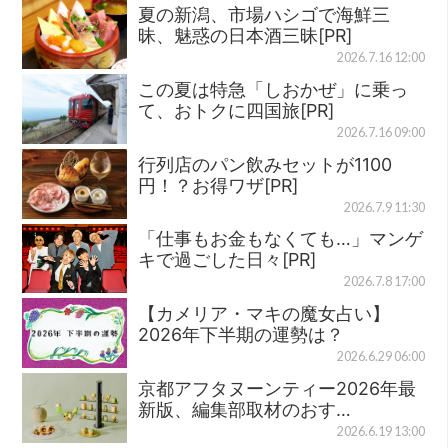
夏の新潟、市場ハシゴで海鮮三
昧、魅惑の日本酒三昧[PR]
2026.7.16 12:00
この夏は特急「しおかぜ」に乗っ
て、おトクに四国旅[PR]
2026.7.16 09:00
行列店のパン飲みセットが1100
円！？お得ワザ[PR]
2026.7.9 11:30
「仕事もお金もなくても…」マンゲ
キで過ごした日々[PR]
2026.7.8 17:00
【カメリア・マキの魔女占い】
2026年下半期の運勢は？
2026.6.29 06:00
京都アフタヌーンティー2026年最
新版、編集部取材のおす…
2026.6.19 13:00