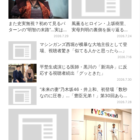
また史実無視？初めて見るパ
風薫るヒロイン・上坂樹里、
ターンの“明智の末路”…実は、
実母判明の裏側を振り返る
ありえなくもない！？【豊臣
「どういうこと？って」
2026.7.29
2026.7.24
兄弟】
マシンガンズ西堀が横暴な大地主役として登
場、視聴者驚き「似てる人かと思ったら…」
2026.7.16
平埜生成演じる医師・黒川の「新潟弁」に反
応する視聴者続出「グッときた」
2026.7.30
“未来の妻”乃木坂46・井上和、初登場「数秒
なのに圧巻」…「豊臣兄弟！」第30回あらす
じ・清須会議
2026.7.28