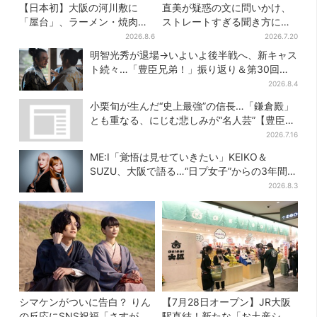
【日本初】大阪の河川敷に
直美が疑惑の文に問いかけ、
「屋台」、ラーメン・焼肉・
ストレートすぎる聞き方に視
しゃぶしゃぶ・カフェまで…
聴者驚き「ド直球で訊いちゃ
2026.8.6
2026.7.20
22店舗がオープン
うんだ」
明智光秀が退場→いよいよ後半戦へ、新キャス
ト続々…「豊臣兄弟！」振り返り＆第30回あ
らすじ
2026.8.4
小栗旬が生んだ“史上最強”の信長…「鎌倉殿」
とも重なる、にじむ悲しみが“名人芸”【豊臣兄
弟】
2026.7.16
ME:I「覚悟は見せていきたい」KEIKO＆
SUZU、大阪で語る…“日プ女子”からの3年間
と、7人で目指す夢
2026.8.3
シマケンがついに告白？ りん
【7月28日オープン】JR大阪
の反応にSNS祝福「さすがに
駅直結！新たな「お土産ショ