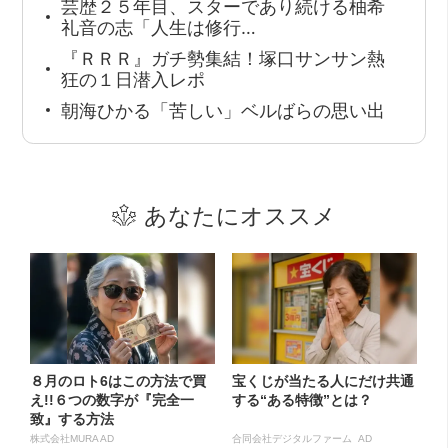
芸歴２５年目、スターであり続ける柚希
礼音の志「人生は修行…
『ＲＲＲ』ガチ勢集結！塚口サンサン熱
狂の１日潜入レポ
朝海ひかる「苦しい」ベルばらの思い出
あなたにオススメ
８月のロト6はこの方法で買
宝くじが当たる人にだけ共通
え!!６つの数字が『完全一
する“ある特徴”とは？
致』する方法
株式会社MURA AD
合同会社デジタルファーム AD