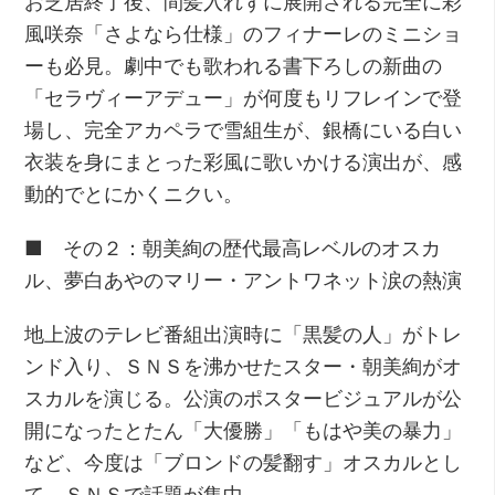
お芝居終了後、間髪入れずに展開される完全に彩
風咲奈「さよなら仕様」のフィナーレのミニショ
ーも必見。劇中でも歌われる書下ろしの新曲の
「セラヴィーアデュー」が何度もリフレインで登
場し、完全アカペラで雪組生が、銀橋にいる白い
衣装を身にまとった彩風に歌いかける演出が、感
動的でとにかくニクい。
■ その２：朝美絢の歴代最高レベルのオスカ
ル、夢白あやのマリー・アントワネット涙の熱演
地上波のテレビ番組出演時に「黒髪の人」がトレ
ンド入り、ＳＮＳを沸かせたスター・朝美絢がオ
スカルを演じる。公演のポスタービジュアルが公
開になったとたん「大優勝」「もはや美の暴力」
など、今度は「ブロンドの髪翻す」オスカルとし
て、ＳＮＳで話題が集中。