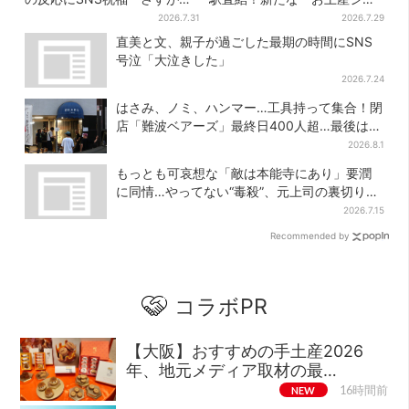
伝わったよね？」
ップ」、銘菓バラ売りで地元
2026.7.31
2026.7.29
民の“おやつ調達”にも
直美と文、親子が過ごした最期の時間にSNS
号泣「大泣きした」
2026.7.24
はさみ、ノミ、ハンマー…工具持って集合！閉
店「難波ベアーズ」最終日400人超…最後は
「もう帰ってください」
2026.8.1
もっとも可哀想な「敵は本能寺にあり」要潤
に同情…やってない“毒殺”、元上司の裏切り
【豊臣兄弟】
2026.7.15
Recommended by
コラボPR
【大阪】おすすめの手土産2026
年、地元メディア取材の最…
NEW
16時間前