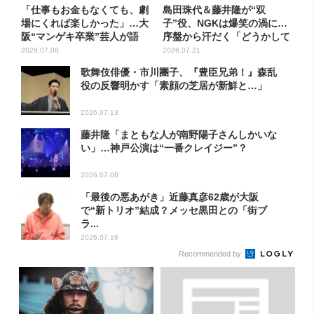
「仕事もお金もなくても、劇
島田珠代＆藤井隆が“双
場にくれば楽しかった」…大
子”役、NGKは爆笑の渦に…
阪“マンゲキ卒業”芸人が語
序盤から汗だく「どうかして
る...
まし...
2026.07.08
2026.07.21
歌舞伎俳優・市川團子、『豊臣兄弟！』森乱
役の反響明かす「素顔の芝居が新鮮と…」
2026.07.13
藤井隆「まともな人が南野陽子さんしかいな
い」…神戸公演は“一番クレイジー”？
2026.07.08
「最後の悪あがき」近藤真彦62歳が大阪
で“新トリオ”結成？メッセ黒田との「街ブ
ラ...
2026.07.16
Recommended by