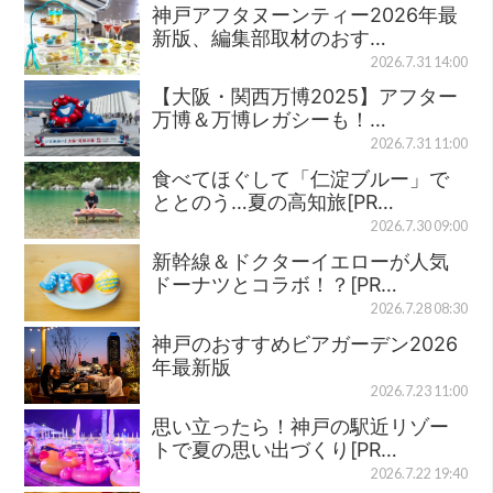
神戸アフタヌーンティー2026年最
新版、編集部取材のおす…
2026.7.31 14:00
【大阪・関西万博2025】アフター
万博＆万博レガシーも！…
2026.7.31 11:00
食べてほぐして「仁淀ブルー」で
ととのう…夏の高知旅[PR…
2026.7.30 09:00
新幹線＆ドクターイエローが人気
ドーナツとコラボ！？[PR…
2026.7.28 08:30
神戸のおすすめビアガーデン2026
年最新版
2026.7.23 11:00
思い立ったら！神戸の駅近リゾー
トで夏の思い出づくり[PR…
2026.7.22 19:40