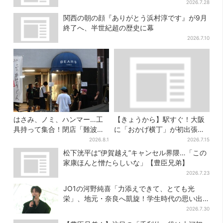
2026.7.28
関西の朝の顔『ありがとう浜村淳です』が9月
終了へ、半世紀超の歴史に幕
2026.7.10
はさみ、ノミ、ハンマー…工
【きょうから】駅すぐ！大阪
具持って集合！閉店「難波ベ
に「おかげ横丁」が初出張、
アーズ」最終日400人超…最
現地グルメに初日から行列…
2026.8.1
2026.7.15
後は「もう帰ってください」
お目当ては？
松下洸平は“伊賀越え”キャンセル界隈…「この
家康ほんと憎たらしいな」【豊臣兄弟】
2026.7.23
JO1の河野純喜「力添えできて、とても光
栄」、地元・奈良へ凱旋！学生時代の思い出
エピソードも
2026.7.30