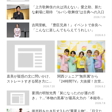
「上方歌舞伎の火は消えない」愛之助、新た
な劇場に期待 “ルパン歌舞伎”は古典への入口
2026.7.29
吉岡里帆、『豊臣兄弟！』イベントで奈良へ
「こんなに楽しんでもらえてうれしい」
2026.8.3
直美が疑惑の文に問いかけ、
関西ジュニア“無所属”から
ストレートすぎる聞き方に視
『24時間TV』大抜擢！次世代
聴者驚き「ド直球で訊いちゃ
スターと期待「まさか僕
2026.7.20
2026.8.2
うんだ」
が…」
要潤の明智光秀「舅になったのが運の尽
き」？…“本物の黒幕”が最高火力の「本能寺」
へ【豊臣兄弟】
2026.7.8
後半戦をかき乱す3人の“重要人物”…「目立た