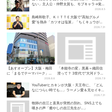
ない」主人公・仲野太賀も、モブキャラ→覚醒
へ【豊臣兄弟】
2026.8.5
島崎和歌子、ＫＩＴＴＥ大阪で“高知グルメ
愛”を熱弁「カツオは塩派」「ちくキュウがお
つまみ」
2026.7.31
【あすオープン】大阪・梅田
「本能寺の変」黒幕＝織田信
に「まるでテーマパーク」な
澄って？ 3世代で“大河ドラ
巨大スポーツ店、461ブラン
マ”、サラブレッド俳優が熱演
2026.8.6
2026.7.9
ド集結！ 6フロアをまとめて
【豊臣兄弟】
YouTuberヒカキンが大阪・天王寺に、「どん
紹介
なにつらい時でも…」ラーメン愛＆兄セイキン
との思い出を語る
2026.7.31
牧師の吉江と直美が突然の別れ、SNS上でも
嘆きの声「癒やしの吉江先生が…」