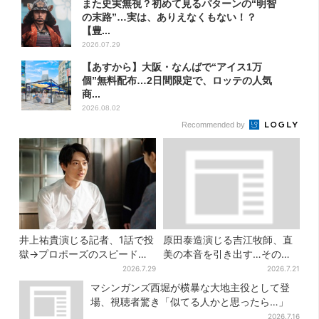
また史実無視？初めて見るパターンの“明智
の末路”…実は、ありえなくもない！？
【豊...
2026.07.29
【あすから】大阪・なんばで“アイス1万
個”無料配布…2日間限定で、ロッテの人気
商...
2026.08.02
Recommended by
井上祐貴演じる記者、1話で投
原田泰造演じる吉江牧師、直
獄→プロポーズのスピード感
美の本音を引き出す…その演
に視聴者驚き「横沢さんだけ
技にSNS称賛「見てるだけで
2026.7.29
2026.7.21
怒涛すぎる」
泣けてくる」
マシンガンズ西堀が横暴な大地主役として登
場、視聴者驚き「似てる人かと思ったら…」
2026.7.16