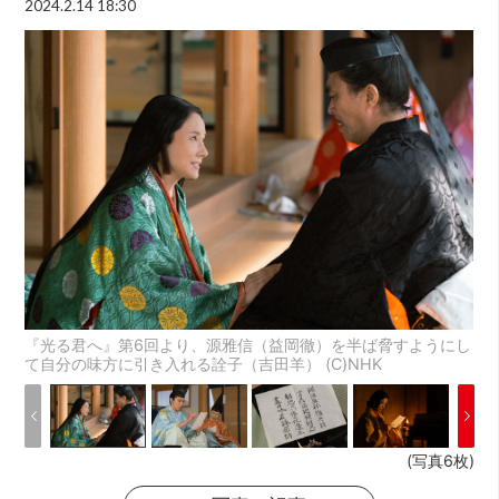
2024.2.14 18:30
『光る君へ』第6回より、源雅信（益岡徹）を半ば脅すようにし
て自分の味方に引き入れる詮子（吉田羊） (C)NHK
(写真6枚)