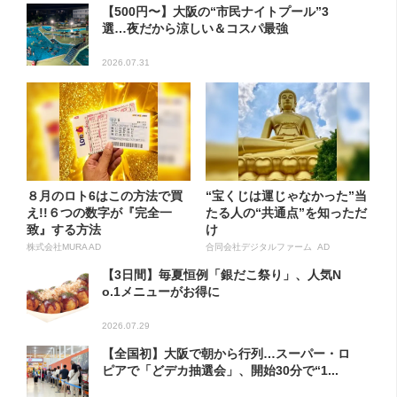
【500円〜】大阪の“市民ナイトプール”3
選…夜だから涼しい＆コスパ最強
2026.07.31
８月のロト6はこの方法で買
“宝くじは運じゃなかった”当
え!!６つの数字が『完全一
たる人の“共通点”を知っただ
致』する方法
け
株式会社MURA AD
合同会社デジタルファーム AD
【3日間】毎夏恒例「銀だこ祭り」、人気N
o.1メニューがお得に
2026.07.29
【全国初】大阪で朝から行列…スーパー・ロ
ピアで「どデカ抽選会」、開始30分で“1...