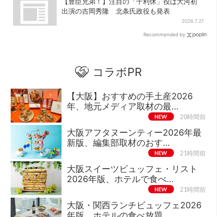
【豊臣兄弟！】注目の「千利休」役は大河初
出演の吉岡秀隆 北条氏政役も発表
2026.7.21
Recommended by
コラボPR
【大阪】おすすめの手土産2026
年、地元メディア取材の最…
NEW
20時間前
大阪アフタヌーンティー2026年最
新版、編集部取材のおす…
NEW
21時間前
大阪スイーツビュッフェ・リスト
2026年版、ホテルで食べ…
NEW
21時間前
大阪・関西ランチビュッフェ2026
年版、ホテルの食べ放題…