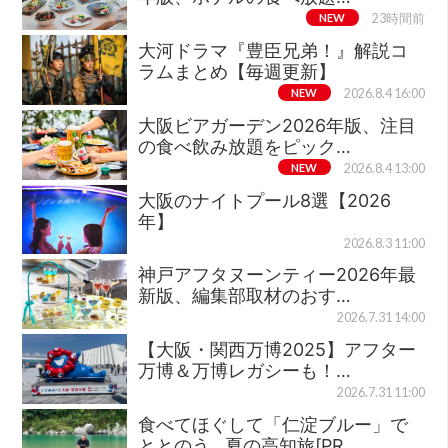
NEW
23時間前
大河ドラマ『豊臣兄弟！』解説コ
ラムまとめ【毎週更新】
NEW
2026.8.4 16:00
大阪ビアガーデン2026年版、注目
の食べ飲み放題をピック…
NEW
2026.8.4 13:00
大阪のナイトプール8選【2026
年】
2026.8.3 11:00
神戸アフタヌーンティー2026年最
新版、編集部取材のおす…
2026.7.31 14:00
【大阪・関西万博2025】アフター
万博＆万博レガシーも！…
2026.7.31 11:00
食べてほぐして「仁淀ブルー」で
ととのう…夏の高知旅[PR…