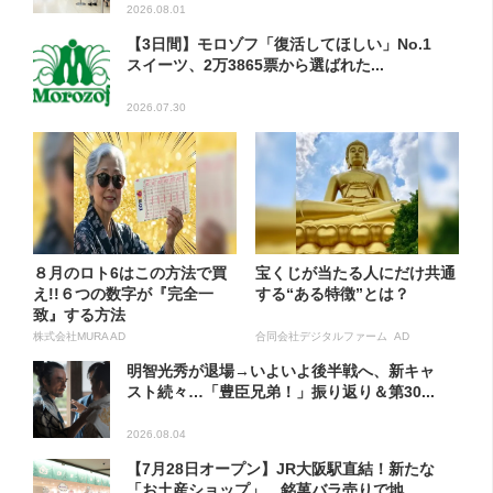
2026.08.01
【3日間】モロゾフ「復活してほしい」No.1
スイーツ、2万3865票から選ばれた...
2026.07.30
８月のロト6はこの方法で買
宝くじが当たる人にだけ共通
え!!６つの数字が『完全一
する“ある特徴”とは？
致』する方法
株式会社MURA AD
合同会社デジタルファーム AD
明智光秀が退場→いよいよ後半戦へ、新キャ
スト続々…「豊臣兄弟！」振り返り＆第30...
2026.08.04
【7月28日オープン】JR大阪駅直結！新たな
「お土産ショップ」、銘菓バラ売りで地...