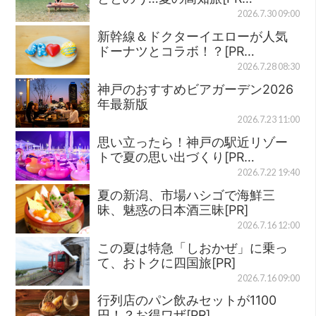
2026.7.30 09:00
新幹線＆ドクターイエローが人気
ドーナツとコラボ！？[PR…
2026.7.28 08:30
神戸のおすすめビアガーデン2026
年最新版
2026.7.23 11:00
思い立ったら！神戸の駅近リゾー
トで夏の思い出づくり[PR…
2026.7.22 19:40
夏の新潟、市場ハシゴで海鮮三
昧、魅惑の日本酒三昧[PR]
2026.7.16 12:00
この夏は特急「しおかぜ」に乗っ
て、おトクに四国旅[PR]
2026.7.16 09:00
行列店のパン飲みセットが1100
円！？お得ワザ[PR]