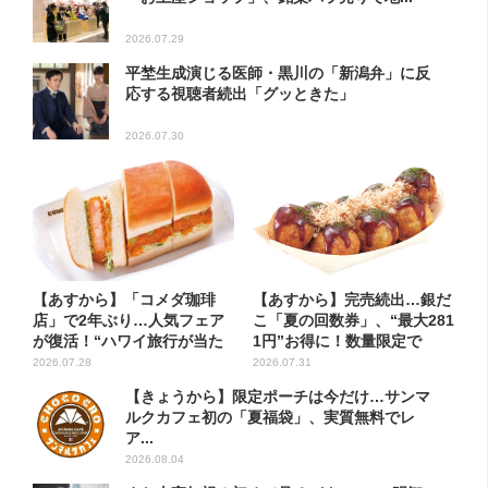
2026.07.29
平埜生成演じる医師・黒川の「新潟弁」に反
応する視聴者続出「グッときた」
2026.07.30
【あすから】「コメダ珈琲
【あすから】完売続出…銀だ
店」で2年ぶり…人気フェア
こ「夏の回数券」、“最大281
が復活！“ハワイ旅行が当た
1円”お得に！数量限定で
る”...
2026.07.28
2026.07.31
【きょうから】限定ポーチは今だけ…サンマ
ルクカフェ初の「夏福袋」、実質無料でレ
ア...
2026.08.04