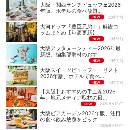
大阪・関西ランチビュッフェ2026
年版、ホテルの食べ放題…
NEW
11時間前
大河ドラマ『豊臣兄弟！』解説コ
ラムまとめ【毎週更新】
NEW
11時間前
大阪アフタヌーンティー2026年最
新版、編集部取材のおす…
NEW
11時間前
大阪スイーツビュッフェ・リスト
2026年版、ホテルで食べ…
NEW
11時間前
【大阪】おすすめの手土産2026
年、地元メディア取材の最…
NEW
2026.8.6 15:00
大阪ビアガーデン2026年版、注目
の食べ飲み放題をピック…
2026.8.4 13:00