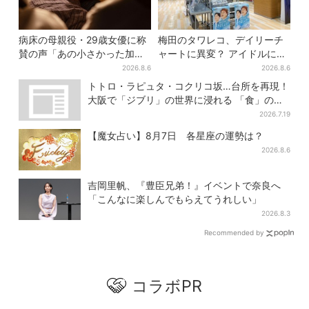
病床の母親役・29歳女優に称
梅田のタワレコ、デイリーチ
賛の声「あの小さかった加恋
ャートに異変？ アイドルに混
ちゃんが…」朝ドラ視聴者し
じり“マユリカ”が1位に…お笑
2026.8.6
2026.8.6
みじみ
いが強すぎる理由とは
トトロ・ラピュタ・コクリコ坂…台所を再現！
大阪で「ジブリ」の世界に浸れる 「食」の展
示とは？
2026.7.19
【魔女占い】8月7日 各星座の運勢は？
2026.8.6
吉岡里帆、『豊臣兄弟！』イベントで奈良へ
「こんなに楽しんでもらえてうれしい」
2026.8.3
Recommended by
コラボPR