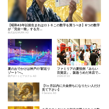
【昭和43年以前生まれはロト６この数字を買うべき】6つの数字
が「完全一致」する方...
株式会社MURA AD
夏のおでかけは神戸の”駅近リ
ファミリアの夏恒例「みらい
ゾート”へ。
百貨店」、阪急うめだ本店で
神戸ポートピアホテル AD
開幕…限定グッズを大人買い
2026.07.22
す...
【1ヶ月以内に大金持ちになりたい人だけ
見て下さい】
Il Sereno AD