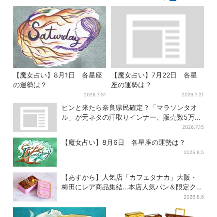
【魔女占い】8月1日 各星座
【魔女占い】7月22日 各星
の運勢は？
座の運勢は？
2026.7.31
2026.7.21
ピンと来たら奈良県民確定？「マラソンタオ
ル」が元ネタの汗取りインナー、販売数5万枚
突破
2026.7.15
【魔女占い】8月6日 各星座の運勢は？
2026.8.5
【あすから】人気店「カフェタナカ」大阪・
梅田にレア商品集結…本店人気パン＆限定クッ
キー缶も！ 7日間の夏イベント
2026.8.6