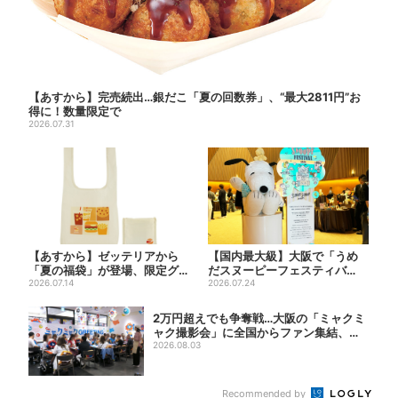
【あすから】完売続出…銀だこ「夏の回数券」、“最大2811円”お
得に！数量限定で
2026.07.31
【あすから】ゼッテリアから
【国内最大級】大阪で「うめ
「夏の福袋」が登場、限定グ
だスヌーピーフェスティバ
ッズ＆お得な3500円クーポ...
2026.07.14
ル」、約80ブランドが集結！
2026.07.24
こ...
2万円超えでも争奪戦…大阪の「ミャクミ
ャク撮影会」に全国からファン集結、参
加者に...
2026.08.03
Recommended by