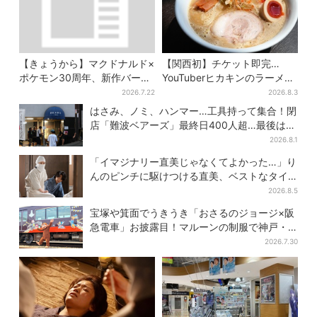
【きょうから】マクドナルド×
【関西初】チケット即完…
ポケモン30周年、新作バーガ
YouTuberヒカキンのラーメン
ー5品が登場！朝・夜限定メニ
店「みそきん」が大阪上陸！
2026.7.22
2026.8.3
ューも
「待ってました」と話題
はさみ、ノミ、ハンマー…工具持って集合！閉
店「難波ベアーズ」最終日400人超…最後は
「もう帰ってください」
2026.8.1
「イマジナリー直美じゃなくてよかった…」り
んのピンチに駆けつける直美、ベストなタイ
ミングに視聴者歓喜
2026.8.5
宝塚や箕面でうきうき「おさるのジョージ×阪
急電車」お披露目！マルーンの制服で神戸・
宝塚・京都各線に添乗
2026.7.30