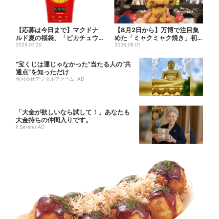
【応募は今日まで】マクドナ
【8月2日から】万博で注目集
ルド夏の福袋、「ピカチュウ
めた「ミャクミャク焼き」初
のポテトタイマー」などグッ
2026.07.20
グッズ化！大阪・梅田だけの...
2026.08.01
ズ...
“宝くじは運じゃなかった”当たる人の“共
通点”を知っただけ
合同会社デジタルファーム AD
「大金が欲しいなら試して！」あなたも
大金持ちの仲間入りです。
Il Sereno AD