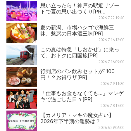
思い立ったら！神戸の駅近リゾー
トで夏の思い出づくり[PR…
2026.7.22 19:40
夏の新潟、市場ハシゴで海鮮三
昧、魅惑の日本酒三昧[PR]
2026.7.16 12:00
この夏は特急「しおかぜ」に乗っ
て、おトクに四国旅[PR]
2026.7.16 09:00
行列店のパン飲みセットが1100
円！？お得ワザ[PR]
2026.7.9 11:30
「仕事もお金もなくても…」マンゲ
キで過ごした日々[PR]
2026.7.8 17:00
【カメリア・マキの魔女占い】
2026年下半期の運勢は？
2026.6.29 06:00