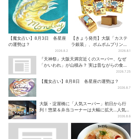
【魔女占い】8月3日 各星座
【きょう発売】大阪「カステ
の運勢は？
ラ銀装」、ポムポムプリンと
初コラボ 紙袋まで限定デザ
2026.8.2
2026.8.1
インに
『天神祭』大阪天満宮近くのスーパー、なぜ
「かいわれ」が山積み？ 実は昔ながらの食文
化
2026.7.25
【魔女占い】8月8日 各星座の運勢は？
2026.8.7
大阪・淀屋橋に「人気スーパー」初日から行
列！惣菜＆弁当コーナーは大幅に拡大…人気商
品は？
2026.8.6