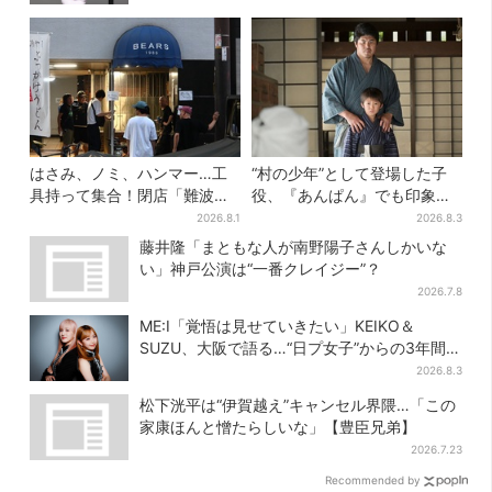
はさみ、ノミ、ハンマー…工
“村の少年”として登場した子
具持って集合！閉店「難波ベ
役、『あんぱん』でも印象的
アーズ」最終日400人超…最
だった…視聴者驚き「どうり
2026.8.1
2026.8.3
後は「もう帰ってください」
で演技上手だと」
藤井隆「まともな人が南野陽子さんしかいな
い」神戸公演は“一番クレイジー”？
2026.7.8
ME:I「覚悟は見せていきたい」KEIKO＆
SUZU、大阪で語る…“日プ女子”からの3年間
と、7人で目指す夢
2026.8.3
松下洸平は“伊賀越え”キャンセル界隈…「この
家康ほんと憎たらしいな」【豊臣兄弟】
2026.7.23
Recommended by