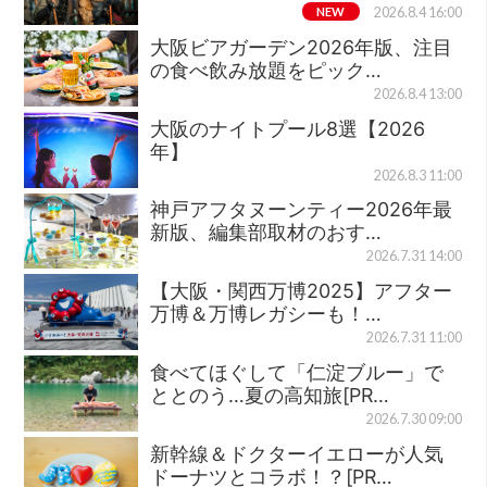
NEW
2026.8.4 16:00
大阪ビアガーデン2026年版、注目
の食べ飲み放題をピック…
2026.8.4 13:00
大阪のナイトプール8選【2026
年】
2026.8.3 11:00
神戸アフタヌーンティー2026年最
新版、編集部取材のおす…
2026.7.31 14:00
【大阪・関西万博2025】アフター
万博＆万博レガシーも！…
2026.7.31 11:00
食べてほぐして「仁淀ブルー」で
ととのう…夏の高知旅[PR…
2026.7.30 09:00
新幹線＆ドクターイエローが人気
ドーナツとコラボ！？[PR…