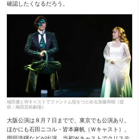
確認したくなるだろう。
城田優とWキャストでファントム役をつとめる加藤和樹（提
供：梅田芸術劇場）
大阪公演は８月７日までで、東京でも公演あり。
ほかにも石田ニコル・皆本麻帆（Ｗキャスト）、
岡田浩暉などが出演。当初Ｗキャストでクリステ