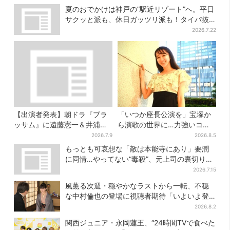
夏のおでかけは神戸の”駅近リゾート”へ。平日
サクッと派も、休日ガッツリ派も！タイパ抜
群、約20種の楽しみ方
2026.7.22
【出演者発表】朝ドラ『ブラ
「いつか座長公演を」宝塚か
ッサム』に遠藤憲一＆井浦
ら演歌の世界に…力強いコブ
新、SNS期待の声「キャステ
シで聴かせる有沙瞳の目指す
2026.7.9
2026.8.5
ィング神！」
道とは
もっとも可哀想な「敵は本能寺にあり」要潤
に同情…やってない“毒殺”、元上司の裏切り
【豊臣兄弟】
2026.7.15
風薫る次週・穏やかなラストから一転、不穏
な中村倫也の登場に視聴者期待「いよいよ登
場だ」
2026.8.2
関西ジュニア・永岡蓮王、“24時間TVで食べた