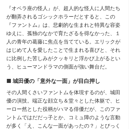
『オペラ座の怪人』が、超人的な怪人に人間たち
が翻弄されるゴシックホラーだとすると、この
『ファントム』は、悲劇的な生まれと特異な容姿
ゆえに、孤独のなかで育たざるを得なかった、１
人の青年の葛藤に焦点を当てている。エリックが
はじめて人を愛したことで生まれる喜びと、それ
に比例した苦しみがクッキリと浮かび上がるとい
う、ヒューマンドラマの側面が強い舞台だ。
■ 城田優の「意外な一面」が目白押し
その人間くさいファントムを体現するのが、城田
優の演技。端正な顔立ち＆堂々とした体躯で、ヒ
ーロー然とした役柄がハマる俳優だが、このファ
ントムではだだっ子とか、コミュ障のような言動
が多く「え、こんな一面があったの？」とびっく