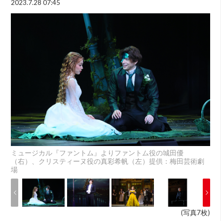
2023.7.28 07:45
ミュージカル『ファントム』よりファントム役の城田優
（右）、クリスティーヌ役の真彩希帆（左）提供：梅田芸術劇
場
(写真7枚)