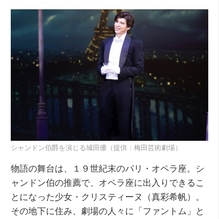
シャンドン伯爵を演じる城田優（提供：梅田芸術劇場）
物語の舞台は、１９世紀末のパリ・オペラ座。シ
ャンドン伯の推薦で、オペラ座に出入りできるこ
とになった少女・クリスティーヌ（真彩希帆）。
その地下に住み、劇場の人々に「ファントム」と