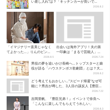
い差し入れ”は？「キッチンカーが良いで
す！」会場沸く
2026.8.2
「イマジナリー直美じゃなく
出会いは海外アプリ！夫の第
てよかった…」りんのピンチ
一印象は「まるで芸能人」→
に駆けつける直美、ベストな
送迎・弁当・カジノデートま
2026.8.5
2026.7.24
タイミングに視聴者歓喜
で…結婚前に尽くしまくり
男役の夢を追いかけ長崎へ…トップスターと娘
役が語る「ハウステンボス歌劇団」とは？大
阪で初公演開催
2026.8.2
どう考えてもおかしい…“スピード帰還”なぜ可
能に？秀吉が噂した、3人目の謀反人【豊臣兄
弟】
2026.7.22
吉岡里帆、『豊臣兄弟！』イベントで奈良へ
「こんなに楽しんでもらえてうれしい」
2026.8.3