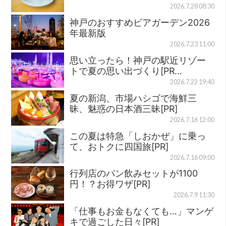
2026.7.28 08:30
神戸のおすすめビアガーデン2026
年最新版
2026.7.23 11:00
思い立ったら！神戸の駅近リゾー
トで夏の思い出づくり[PR…
2026.7.22 19:40
夏の新潟、市場ハシゴで海鮮三
昧、魅惑の日本酒三昧[PR]
2026.7.16 12:00
この夏は特急「しおかぜ」に乗っ
て、おトクに四国旅[PR]
2026.7.16 09:00
行列店のパン飲みセットが1100
円！？お得ワザ[PR]
2026.7.9 11:30
「仕事もお金もなくても…」マンゲ
キで過ごした日々[PR]