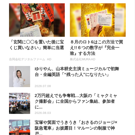
「玄関に〇〇を置いた後に宝
８月のロト6はこの方法で買
くじ買いなさい」簡単に当選
え!!６つの数字が『完全一
致』する方法
合同会社デジタルファーム AD
株式会社MURA AD
ゆりやん、山本耕史主演ミュージカルで初舞
台・全編英語「“残った人”になりたい」
2026.07.08
2万円超えでも争奪戦…大阪の「ミャクミャ
ク撮影会」に全国からファン集結、参加者
に...
2026.08.03
宝塚や箕面でうきうき「おさるのジョージ×
阪急電車」お披露目！マルーンの制服で神
戸...