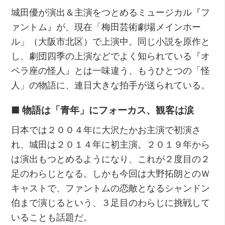
城田優が演出＆主演をつとめるミュージカル『フ
ァントム』が、現在「梅田芸術劇場メインホー
ル」（大阪市北区）で上演中。同じ小説を原作と
し、劇団四季の上演などでよく知られている『オ
ペラ座の怪人』とは一味違う、もうひとつの「怪
人」の物語に、連日大きな拍手が送られている。
■ 物語は「青年」にフォーカス、観客は涙
日本では２００４年に大沢たかお主演で初演さ
れ、城田は２０１４年に初主演。２０１９年から
は演出もつとめるようになり、これが２度目の２
足のわらじとなる。しかも今回は大野拓朗とのＷ
キャストで、ファントムの恋敵となるシャンドン
伯まで演じるという、３足目のわらじに挑戦して
いることも話題だ。