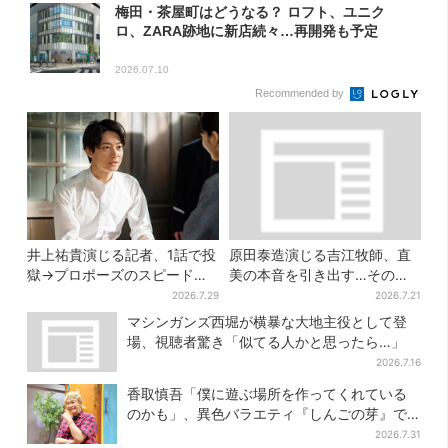
梅田・茶屋町はどうなる？ ロフト、ユニク
ロ、ZARA跡地に新店続々…再開発も予定
2026.07.10
Recommended by
井上祐貴演じる記者、1話で投
原田泰造演じる吉江牧師、直
獄→プロポーズのスピード感
美の本音を引き出す…その演
に視聴者驚き「横沢さんだけ
技にSNS称賛「見てるだけで
2026.7.29
2026.7.21
怒涛すぎる」
泣けてくる」
マシンガンズ西堀が横暴な大地主役として登
場、視聴者驚き「似てる人かと思ったら…」
2026.7.16
香取慎吾「僕に遊ぶ場所を作ってくれている
のかも」、異色バラエティ『しんごの芽』で
感じた読売テレビの“パンク精神”
2026.7.31