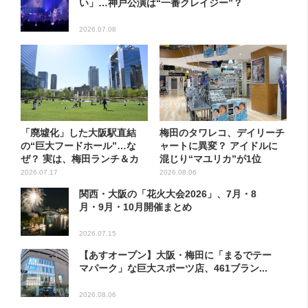
い」…神戸公演は“一番クレイジー”？
2026.07.08
「廃墟化」した大阪駅直結
梅田のタワレコ、デイリーチ
の“巨大フードホール”…な
ャートに異変？ アイドルに
ぜ？ 実は、梅田ランチ＆カ
混じり“マユリカ”が1位
フェ...
に…...
2026.07.17
2026.08.06
関西・大阪の「花火大会2026」、7月・8
月・9月・10月開催まとめ
2026.07.15
【あすオープン】大阪・梅田に「まるでテー
マパーク」な巨大スポーツ店、461ブラン...
2026.08.06