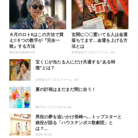
８月のロト6はこの方法で買
玄関に〇〇置いてる人は金運
え!!６つの数字が『完全一
落ちてます…金運を上げる方
致』する方法
法とは
株式会社MURA AD
合同会社デジタルファーム AD
宝くじが当たる人にだけ共通する“ある特
徴”とは？
合同会社デジタルファーム AD
夏の計画はまだまだ間に合う！
神戸ポートピアホテル AD
男役の夢を追いかけ長崎へ…トップスターと
娘役が語る「ハウステンボス歌劇団」と
は？...
2026.08.02