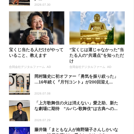
2026.07.30
宝くじ当たる人だけがやって
“宝くじは運じゃなかった”当
いること、教えます
たる人の“共通点”を知っただ
け
合同会社デジタルファーム AD
合同会社デジタルファーム AD
岡村隆史に初オファー「勇気を振り絞った」
…16年続く『月刊コント』が200回迎え...
2026.07.08
「上方歌舞伎の火は消えない」愛之助、新た
な劇場に期待 “ルパン歌舞伎”は古典への...
2026.07.29
藤井隆「まともな人が南野陽子さんしかいな