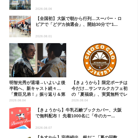
2026.08.06
【全国初】大阪で朝から行列…スーパー・ロ
ピアで「どデカ抽選会」、開始30分で“1...
2026.08.01
明智光秀が退場→いよいよ後
【きょうから】限定ポーチは
半戦へ、新キャスト続々…
今だけ…サンマルクカフェ初
「豊臣兄弟！」振り返り＆第
の「夏福袋」、実質無料でレ
30...
ア...
2026.08.04
2026.08.04
【きょうから】牛乳石鹸ブックカバー、大阪
で無料配布！ 先着1000名に「牛のカー...
2026.08.07
【あすから】完売続出…銀だこ「夏の回数