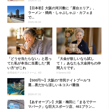
2026.07.21
【日本初】大阪の河川敷に「屋台エリア」、
ラーメン・焼肉・しゃぶしゃぶ・カフェま
で...
2026.08.06
「どうせ当たらない」と思っ
「大金が欲しいなら試し
てた私が本当に当選した“買
て！」あなたも大金持ちの仲
い方”がこれ
間入りです。
合同会社デジタルファーム AD
Il Sereno AD
【500円〜】大阪の“市民ナイトプール”3
選…夜だから涼しい＆コスパ最強
2026.07.31
【あすオープン】大阪・梅田に「まるでテー
マパーク」な巨大スポーツ店、461ブラン...