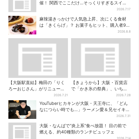
催！ 関西でここだけ…そっくりすぎるスイー
ツも
2026.7.17
麻辣湯きっかけで人気急上昇、次にくる食材
は「きくらげ」？ お菓子もヒット、購入者9割
超が女性
2026.8.8
【大阪駅直結】梅田の「りく
【きょうから】大阪・百貨店
ろーおじさん」がリニューア
で「かき氷の祭典」、いち
ル！チーズケーキ以外も充
ご・イチジク・紅茶・チー
2026.7.21
2026.7.28
実…並ばず買える「ロッカ
ズ…17店舗のメニュー集結
YouTuberヒカキンが大阪・天王寺に、「どん
ー」も設置
なにつらい時でも…」ラーメン愛＆兄セイキン
との思い出を語る
2026.7.31
大阪・なんばで“炎上系”食べ放題！ 目の前で
燃える、約40種類のランチビュッフェ
2026.7.14