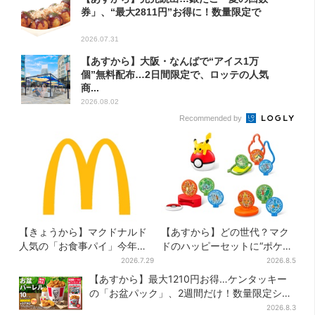
券」、“最大2811円”お得に！数量限定で
2026.07.31
【あすから】大阪・なんばで“アイス1万
個”無料配布…2日間限定で、ロッテの人気
商...
2026.08.02
Recommended by
【きょうから】マクドナルド
【あすから】どの世代？マク
人気の「お食事パイ」今年も
ドのハッピーセットに“ポケモ
登場、熱々とろ～り夏限定メ
ンおもちゃ”、歴代30匹に「懐
2026.7.29
2026.8.5
ニュー
かしい」と喜びの声
【あすから】最大1210円お得…ケンタッキー
の「お盆パック」、2週間だけ！数量限定シー
ル付き
2026.8.3