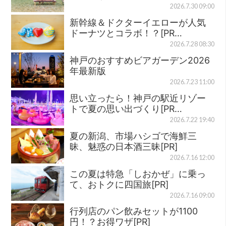
2026.7.30 09:00
新幹線＆ドクターイエローが人気
ドーナツとコラボ！？[PR…
2026.7.28 08:30
神戸のおすすめビアガーデン2026
年最新版
2026.7.23 11:00
思い立ったら！神戸の駅近リゾー
トで夏の思い出づくり[PR…
2026.7.22 19:40
夏の新潟、市場ハシゴで海鮮三
昧、魅惑の日本酒三昧[PR]
2026.7.16 12:00
この夏は特急「しおかぜ」に乗っ
て、おトクに四国旅[PR]
2026.7.16 09:00
行列店のパン飲みセットが1100
円！？お得ワザ[PR]