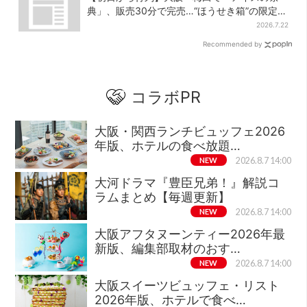
典」、販売30分で完売…“ほうせき箱”の限定メ
ニューも
2026.7.22
Recommended by
コラボPR
大阪・関西ランチビュッフェ2026
年版、ホテルの食べ放題…
NEW
2026.8.7 14:00
大河ドラマ『豊臣兄弟！』解説コ
ラムまとめ【毎週更新】
NEW
2026.8.7 14:00
大阪アフタヌーンティー2026年最
新版、編集部取材のおす…
NEW
2026.8.7 14:00
大阪スイーツビュッフェ・リスト
2026年版、ホテルで食べ…