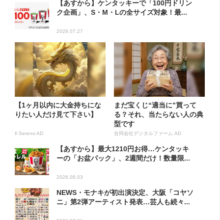
【あすから】ケンタッキーで「100円ドリン
ク企画」、S・M・Lの全サイズ対象！最...
2026.07.27
【1ヶ月以内に大金持ちにな
まだ宝くじ“適当に”買って
りたい人だけ見て下さい】
る？それ、当たらない人の典
型です
Il Sereno AD
合同会社デジタルファーム AD
【あすから】最大1210円お得…ケンタッキ
ーの「お盆パック」、2週間だけ！数量限...
2026.08.03
NEWS・モナキが初出演決定、大阪「コヤソ
ニ」第2弾アーティスト発表…芸人も続々...