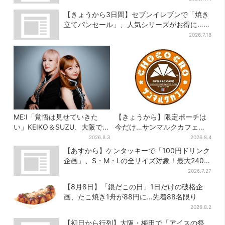
【きょうから3日間】セブンイレブンで「焼き
立てパンセール」、人気シリーズがお得に…チ
ョコクッキーも対象
2026.7.18
ME:I「覚悟は見せていきた
【きょうから】限定ポーチは
い」KEIKO＆SUZU、大阪で語
今だけ…サンマルクカフェ初
る…“日プ女子”からの3年間
の「夏福袋」、実質無料でレ
2026.8.3
2026.8.4
と、7人で目指す夢
アグッズが手に入る
【あすから】ケンタッキーで「100円ドリンク
企画」、S・M・Lの全サイズ対象！最大240円
お得に
2026.7.27
【8月8日】「銀だこの日」1日だけの破格企
画、たこ焼き1舟が88円に…先着88名限り
2026.8.2
【初日から行列】大阪・梅田で「アイスの祭