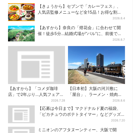
【きょうから】セブンで「カレーフェス」、
人気店監修メニューなど全15品！お得な割引
キャンペーンは2週間だけ
2026.8.4
【あすから】奈良の「燈花会」に合わせて開
催！徒歩5分…結婚式場が“バル”に、前後で食
事が楽しめる
2026.8.7
【あすから】「コメダ珈琲
【日本初】大阪の河川敷に
店」で2年ぶり…人気フェアが
「屋台」、ラーメン・焼肉・
復活！“ハワイ旅行が当た
しゃぶしゃぶ・カフェまで…
2026.7.28
2026.8.6
る”キャンペーンも
22店舗がオープン
【応募は今日まで】マクドナルド夏の福袋、
「ピカチュウのポテトタイマー」などグッズ3
品＆商品券付きで3900円
2026.7.20
ミニオンのアフタヌーンティー、大阪で開