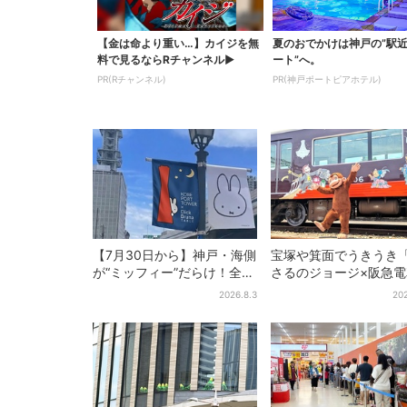
【金は命より重い…】カイジを無
夏のおでかけは神戸の”駅
料で見るならRチャンネル▶︎
ート”へ。
PR(Rチャンネル)
PR(神戸ポートピアホテル)
【7月30日から】神戸・海側
宝塚や箕面でうきうき
が“ミッフィー”だらけ！全16
さるのジョージ×阪急
施設でパン、スイーツ、ナ
お披露目！マルーンの
2026.8.3
202
イトマーケットも
で神戸・宝塚・京都各
添乗