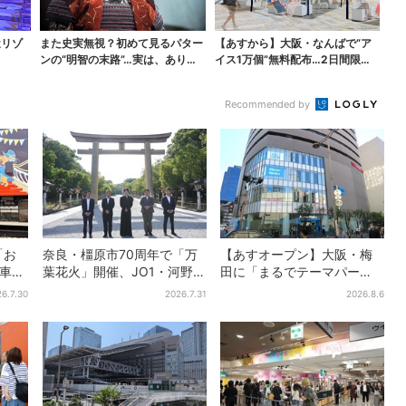
近リゾ
また史実無視？初めて見るパター
【あすから】大阪・なんばで“ア
ンの“明智の末路”…実は、ありえ
イス1万個”無料配布…2日間限定
なくもない！？【豊...
で、ロッテの人気商...
Recommended by
「お
奈良・橿原市70周年で「万
【あすオープン】大阪・梅
電車」
葉花火」開催、JO1・河野純
田に「まるでテーマパー
制服
喜がアンバサダーに…グルー
ク」な巨大スポーツ店、461
6.7.30
2026.7.31
2026.8.6
線に
プ楽曲ともシンクロ
ブランド集結！ 6フロアを
まとめて紹介