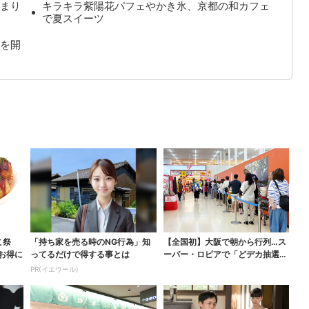
まり
キラキラ紫陽花パフェやかき氷、京都の和カフェ
で夏スイーツ
を開
こ祭
「持ち家を売る時のNG行為」知
【全国初】大阪で朝から行列…ス
がお得に
ってるだけで得する事とは
ーパー・ロピアで「どデカ抽選
会」、開始30分で“1...
PR(イエウール)