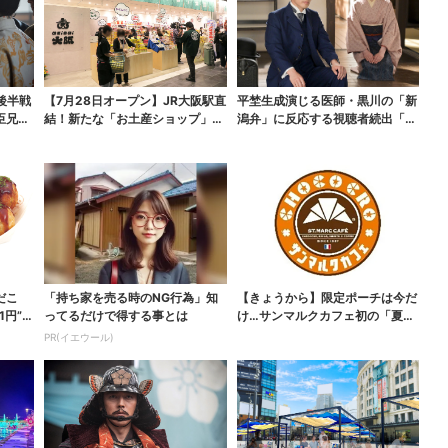
後半戦
【7月28日オープン】JR大阪駅直
平埜生成演じる医師・黒川の「新
臣兄
結！新たな「お土産ショップ」、
潟弁」に反応する視聴者続出「グ
銘菓バラ売りで地...
ッときた」
だこ
「持ち家を売る時のNG行為」知
【きょうから】限定ポーチは今だ
1円”お
ってるだけで得する事とは
け…サンマルクカフェ初の「夏福
袋」、実質無料でレア...
PR(イエウール)