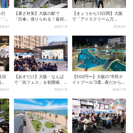
ら行
【暑さ対策】大阪の駅で
【きょうから13日間】大阪
で「ど
「日傘」借りられる！返却
で「アイスクリーム万
分
どこでもOK、熱中症対策に
博」、全国34ブランド・
026.8.1
2026.7.31
2026.8.5
も
シェアサービス拡大
100種超…初登場の「チョコ
ソフト」に行列
注目
【あすだけ】大阪・なんば
【500円〜】大阪の“市民ナ
焼
で「街フェス」を初開催、
イトプール”3選…夜だから涼
・梅
USJステージ＆豪華ゲスト
しい＆コスパ最強
026.8.1
2026.7.31
2026.7.31
のトークショーも！参加無
料で