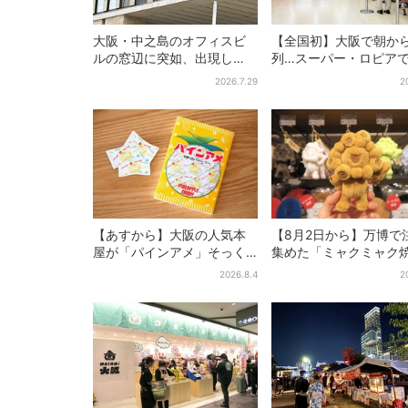
大阪・中之島のオフィスビ
【全国初】大阪で朝か
ルの窓辺に突如、出現し
列…スーパー・ロピア
た……巨大インコ「何かい
デカ抽選会」、開始30
2026.7.29
2
る」「朝からビビった」、
で“1等黒毛和牛”の当選
その正体とは？
【あすから】大阪の人気本
【8月2日から】万博で
屋が「パインアメ」そっく
集めた「ミャクミャク
りのブックカバー開発、梅
き」初グッズ化！大阪
2026.8.4
2
田で先行販売
田だけの新商品が登場