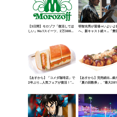
【3日間】モロゾフ「復活してほ
明智光秀が退場→いよいよ
しい」No.1スイーツ、2万3865
へ、新キャスト続々…「豊
票から選ばれた...
弟！」振り返り＆第30...
【あすから】「コメダ珈琲店」で
【あすから】完売続出…銀
2年ぶり…人気フェアが復活！“ハ
「夏の回数券」、“最大281
ワイ旅行が当たる”...
得に！数量限定で