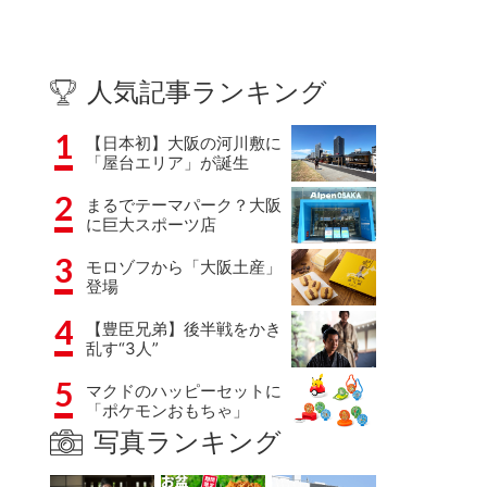
人気記事ランキング
1
【日本初】大阪の河川敷に
「屋台エリア」が誕生
2
まるでテーマパーク？大阪
に巨大スポーツ店
3
モロゾフから「大阪土産」
登場
4
【豊臣兄弟】後半戦をかき
乱す“3人”
5
マクドのハッピーセットに
「ポケモンおもちゃ」
写真ランキング