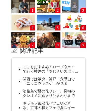
1
2
3
4
5
6
7
8
9
関連記事
ここもおすすめ！ロープウェイ
で行く神戸の「あじさいスポッ…
関西では希少、神戸・六甲山で
「ニッコウキスゲ」が見頃
淡路島で夏の花リレー、見頃の
クレオメに始まりひまわりまで
キラキラ紫陽花パフェやかき
氷、京都の和カフェで夏スイー