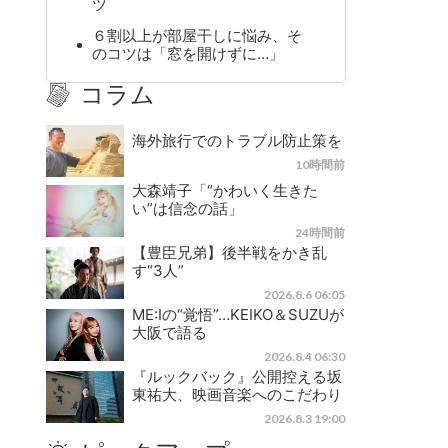
ツ
６割以上が部屋干しに悩み、そ
のコツは「窓を開けずに…」
コラム
海外旅行でのトラブル防止策を
10時間前
大森靖子「“かわいく生きた
い”は信念の話」
24時間前
【豊臣兄弟】後半戦をかき乱
す“3人”
2026.8.6 06:05
ME:Iの“覚悟”…KEIKO＆SUZUが
大阪で語る
2026.8.4 06:30
『ルックバック』公開控える坂
東祐大、映画音楽へのこだわり
2026.8.3 19:00