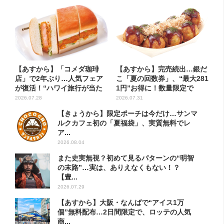
【あすから】「コメダ珈琲
【あすから】完売続出…銀だ
店」で2年ぶり…人気フェア
こ「夏の回数券」、“最大281
が復活！“ハワイ旅行が当た
1円”お得に！数量限定で
る”...
2026.07.28
2026.07.31
【きょうから】限定ポーチは今だけ…サンマ
ルクカフェ初の「夏福袋」、実質無料でレ
ア...
2026.08.04
また史実無視？初めて見るパターンの“明智
の末路”…実は、ありえなくもない！？
【豊...
2026.07.29
【あすから】大阪・なんばで“アイス1万
個”無料配布…2日間限定で、ロッテの人気
商...