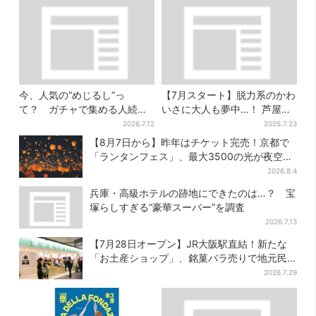
今、人気の“めじるし”っ
【7月スタート】脱力系のかわ
て？ ガチャで集める人続
いさに大人も夢中…！ 芦屋の
出…収集家とメーカーに聞い
美術館で「チェコ絵本」展、
2026.7.12
2026.7.23
たヒットの背景
老舗文具メーカーのグッズに
【8月7日から】昨年はチケット完売！京都で
も注目
「ランタンフェス」、最大3500の光が夜空
に…会場には縁日も
2026.8.4
兵庫・高級ホテルの跡地にできたのは…？ 宝
塚らしすぎる“豪華スーパー”を調査
2026.7.13
【7月28日オープン】JR大阪駅直結！新たな
「お土産ショップ」、銘菓バラ売りで地元民
の“おやつ調達”にも
2026.7.29