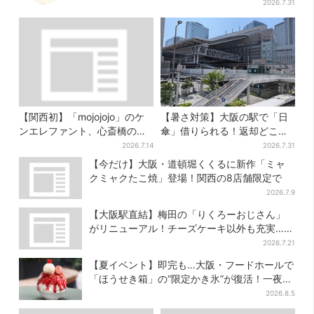
2026.7.31
【関西初】「mojojojo」のケ
【暑さ対策】大阪の駅で「日
ンエレファント、心斎橋の地
傘」借りられる！返却どこで
下に“新アート拠点”をオープ
もOK、熱中症対策にシェアサ
2026.7.14
2026.7.31
ン
ービス拡大
【今だけ】大阪・道頓堀くくるに新作「ミャ
クミャクたこ焼」登場！関西の8店舗限定で
2026.7.9
【大阪駅直結】梅田の「りくろーおじさん」
がリニューアル！チーズケーキ以外も充実…並
ばず買える「ロッカー」も設置
2026.7.21
【夏イベント】即完も…大阪・フードホールで
「ほうせき箱」の“限定かき氷”が復活！一夜限
りの盆踊りも
2026.8.5