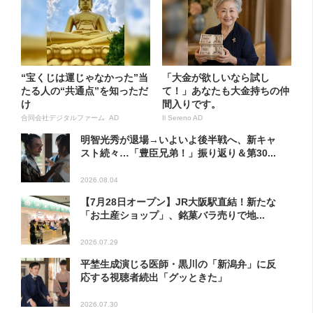
“宝くじは運じゃなかった”当
「大金が欲しいなら試し
たる人の“共通点”を知っただ
て！」あなたも大金持ちの仲
け
間入りです。
合同会社デジタルファーム AD
Il Sereno AD
明智光秀が退場→いよいよ後半戦へ、新キャ
スト続々…「豊臣兄弟！」振り返り＆第30...
2026.08.04
【7月28日オープン】JR大阪駅直結！新たな
「お土産ショップ」、銘菓バラ売りで地...
2026.07.29
平埜生成演じる医師・黒川の「新潟弁」に反
応する視聴者続出「グッときた」
2026.07.30