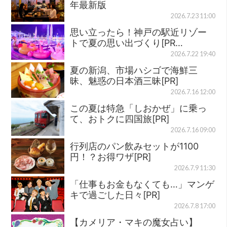
年最新版
2026.7.23 11:00
思い立ったら！神戸の駅近リゾー
トで夏の思い出づくり[PR…
2026.7.22 19:40
夏の新潟、市場ハシゴで海鮮三
昧、魅惑の日本酒三昧[PR]
2026.7.16 12:00
この夏は特急「しおかぜ」に乗っ
て、おトクに四国旅[PR]
2026.7.16 09:00
行列店のパン飲みセットが1100
円！？お得ワザ[PR]
2026.7.9 11:30
「仕事もお金もなくても…」マンゲ
キで過ごした日々[PR]
2026.7.8 17:00
【カメリア・マキの魔女占い】