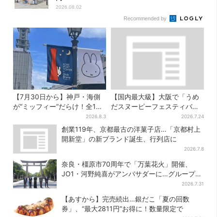
2026.08.02
Recommended by
【7月30日から】神戸・海側
【国内最大級】大阪で「うめ
が“ミッフィー”だらけ！全16
だスヌーピーフェスティバ
施設でパン、スイーツ、ナイ
ル」、約80ブランドが集結！
2026.8.3
2026.7.24
トマーケットも
ここだけのグッズも
創業119年、京都最古の洋菓子店…「京都村上
開新堂」の新ブランド誕生、行列店に
2026.7.8
奈良・橿原市70周年で「万葉花火」開催、
JO1・河野純喜がアンバサダーに…グループ楽
曲ともシンクロ
2026.7.31
【あすから】完売続出…銀だこ「夏の回数
券」、“最大2811円”お得に！数量限定で