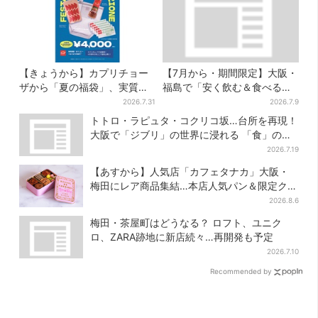
【きょうから】カプリチョー
【7月から・期間限定】大阪・
ザから「夏の福袋」、実質無
福島で「安く飲む＆食べる」
料…？値段以上の食事券＆限
お得ワザ → 行列店のパン飲み
2026.7.31
2026.7.9
定アイテム付き
セット1100円など……人気店
トトロ・ラピュタ・コクリコ坂…台所を再現！
から4選
大阪で「ジブリ」の世界に浸れる 「食」の展
示とは？
2026.7.19
【あすから】人気店「カフェタナカ」大阪・
梅田にレア商品集結…本店人気パン＆限定クッ
キー缶も！ 7日間の夏イベント
2026.8.6
梅田・茶屋町はどうなる？ ロフト、ユニク
ロ、ZARA跡地に新店続々…再開発も予定
2026.7.10
Recommended by