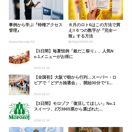
事例から学ぶ『特権アクセス
８月のロト6はこの方法で買
管理』
え!!６つの数字が『完全一
致』する方法
KeeperSecurity AD
株式会社MURA AD
【3日間】毎夏恒例「銀だこ祭り」、人気N
o.1メニューがお得に
2026.07.29
【全国初】大阪で朝から行列…スーパー・ロ
ピアで「どデカ抽選会」、開始30分で“1...
2026.08.01
【3日間】モロゾフ「復活してほしい」No.1
スイーツ、2万3865票から選ばれた...
2026.07.30