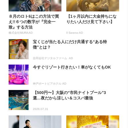
８月のロト6はこの方法で買
【1ヶ月以内に大金持ちにな
え!!６つの数字が『完全一
りたい人だけ見て下さい】
致』する方法
株式会社MURA AD
Il Sereno AD
宝くじが当たる人にだけ共通する“ある特
徴”とは？
合同会社デジタルファーム AD
今すぐリゾート行きたい！車がなくてもOK
神戸ポートピアホテル AD
【500円〜】大阪の“市民ナイトプール”3
選…夜だから涼しい＆コスパ最強
2026.07.31