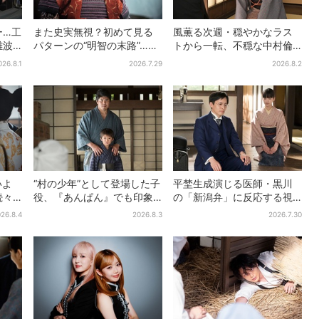
ー…工
また史実無視？初めて見る
風薫る次週・穏やかなラス
難波
パターンの“明智の末路”…実
トから一転、不穏な中村倫
人超…
は、ありえなくもない！？
也の登場に視聴者期待「い
026.8.1
2026.7.29
2026.8.2
ださ
【豊臣兄弟】
よいよ登場だ」
いよ
“村の少年”として登場した子
平埜生成演じる医師・黒川
続々…
役、『あんぱん』でも印象
の「新潟弁」に反応する視
り＆
的だった…視聴者驚き「どう
聴者続出「グッときた」
26.8.4
2026.8.3
2026.7.30
りで演技上手だと」