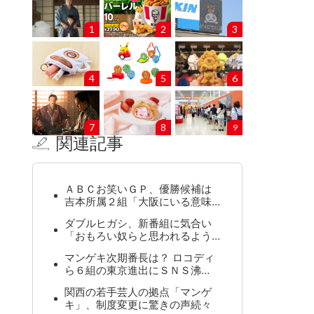
1
2
3
4
5
6
7
8
9
関連記事
ＡＢＣお笑いＧＰ、優勝候補は
吉本所属２組「大阪にいる意味…
ダブルヒガシ、新番組に気合い
「おもろい奴らと思われるよう…
マンゲキ次期番長は？ ロコディ
ら６組の東京進出にＳＮＳ沸…
関西の若手芸人の拠点「マンゲ
キ」、制度変更に驚きの声続々