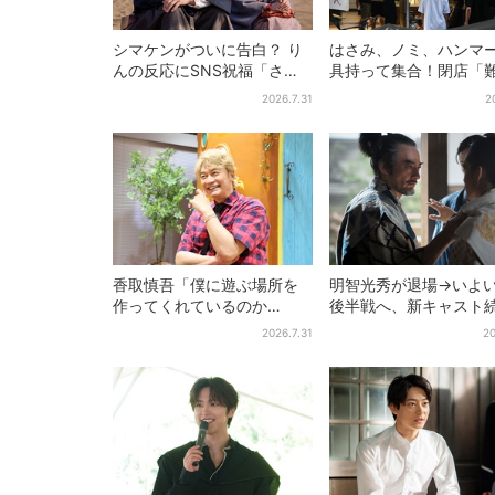
シマケンがついに告白？ り
はさみ、ノミ、ハンマ
んの反応にSNS祝福「さす
具持って集合！閉店「
がに伝わったよね？」
ベアーズ」最終日400
2026.7.31
2
最後は「もう帰ってく
い」
香取慎吾「僕に遊ぶ場所を
明智光秀が退場→いよ
作ってくれているのか
後半戦へ、新キャスト
も」、異色バラエティ『し
「豊臣兄弟！」振り返
2026.7.31
20
んごの芽』で感じた読売テ
第30回あらすじ
レビの“パンク精神”