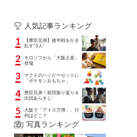
人気記事ランキング
1
【豊臣兄弟】後半戦をかき
乱す“3人”
2
モロゾフから「大阪土産」
登場
3
マクドのハッピーセットに
「ポケモンおもちゃ」
4
豊臣兄弟！前回振り返り＆
次回あらすじ
5
大阪で「アイス万博」、行
列はどこ？
写真ランキング