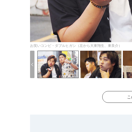
お笑いコンビ・ダブルヒガシ（左から大東翔生、東良介）
こ