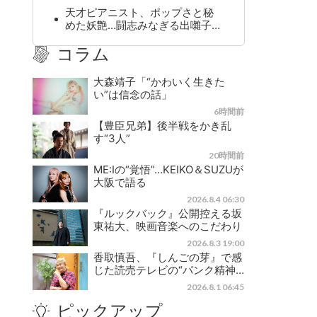
天才ピアニスト、ポップさと秘
めた妖艶…闘志みなぎる出囃子…
コラム
大森靖子「“かわいく生きた
い”は信念の話」
6時間前
【豊臣兄弟】後半戦をかき乱
す“3人”
20時間前
ME:Iの“覚悟”…KEIKO＆SUZUが
大阪で語る
2026.8.4 06:30
『ルックバック』公開控える坂
東祐大、映画音楽へのこだわり
2026.8.3 19:00
香取慎吾、『しんごの芽』で感
じた読売テレビの“パンク精神…
2026.8.1 06:45
ピックアップ