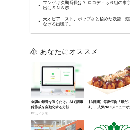
マンゲキ次期番長は？ ロコディら６組の東
出にＳＮＳ沸…
天才ピアニスト、ポップさと秘めた妖艶…闘
なぎる出囃子…
あなたにオススメ
会議の録音を置くだけ。AIで議事
【3日間】毎夏恒例「銀だ
録作成を自動化する方法
り」、人気No.1メニュー
PR(カイタヨ)