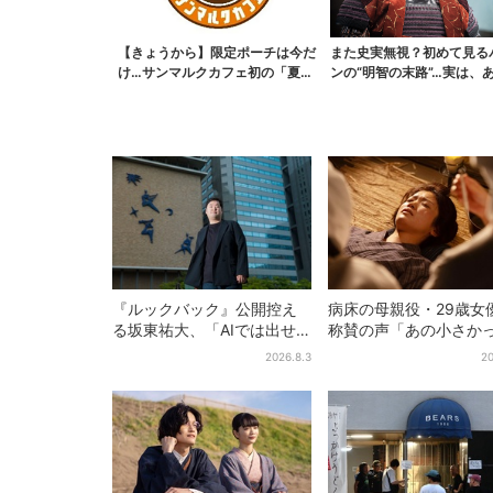
【きょうから】限定ポーチは今だ
また史実無視？初めて見る
け…サンマルクカフェ初の「夏福
ンの“明智の末路”…実は、
袋」、実質無料でレア...
なくもない！？【豊...
『ルックバック』公開控え
病床の母親役・29歳女
る坂東祐大、「AIでは出せ
称賛の声「あの小さか
ない質感がある」映画音楽
加恋ちゃんが…」朝ド
2026.8.3
20
へのこだわり
者しみじみ