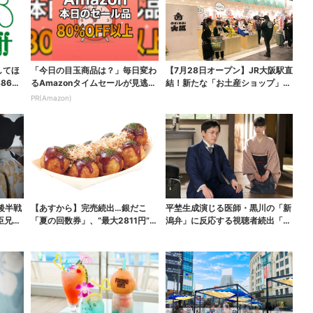
してほ
「今日の目玉商品は？」毎日変わ
【7月28日オープン】JR大阪駅直
865
るAmazonタイムセールが見逃せ
結！新たな「お土産ショップ」、
ない
銘菓バラ売りで地...
PR(Amazon)
後半戦
【あすから】完売続出…銀だこ
平埜生成演じる医師・黒川の「新
臣兄
「夏の回数券」、“最大2811円”お
潟弁」に反応する視聴者続出「グ
得に！数量限定で
ッときた」