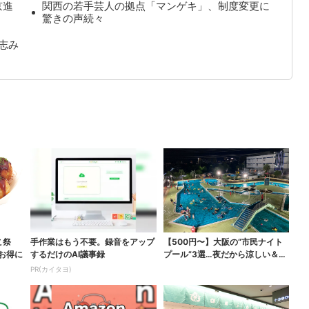
京進
関西の若手芸人の拠点「マンゲキ」、制度変更に
驚きの声続々
志み
こ祭
手作業はもう不要。録音をアップ
【500円〜】大阪の“市民ナイト
がお得に
するだけのAI議事録
プール”3選…夜だから涼しい＆コ
スパ最強
PR(カイタヨ)