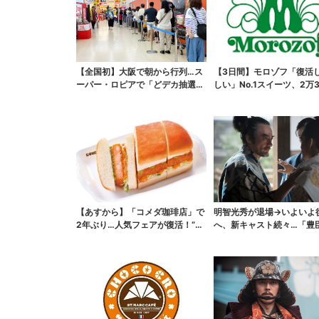
【全国初】大阪で朝から行列…ス
【3日間】モロゾフ「復活
ーパー・ロピアで「どデカ抽選
しい」No.1スイーツ、2万3
会」、開始30分で“1...
票から選ばれた...
【あすから】「コメダ珈琲店」で
明智光秀が退場→いよいよ
2年ぶり…人気フェアが復活！“ハ
へ、新キャスト続々…「豊
ワイ旅行が当たる”...
弟！」振り返り＆第30...