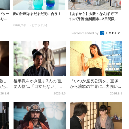
パター
夏の計画はまだまだ間に合う！
【あすから】大阪・なんばで“ア
ありえ
イス1万個”無料配布…2日間限定
で、ロッテの人気商...
PR(神戸ポートピアホテル)
Recommended by
優に
後半戦をかき乱す3人の“重
「いつか座長公演を」宝塚
った
要人物”…「目立たない」主
から演歌の世界に…力強いコ
ラ視聴
人公・仲野太賀も、モブキ
ブシで聴かせる有沙瞳の目
26.8.6
2026.8.5
2026.8.5
ャラ→覚醒へ【豊臣兄弟】
指す道とは