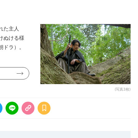
れた主人
けぬける様
朝ドラ）。
(写真3枚)