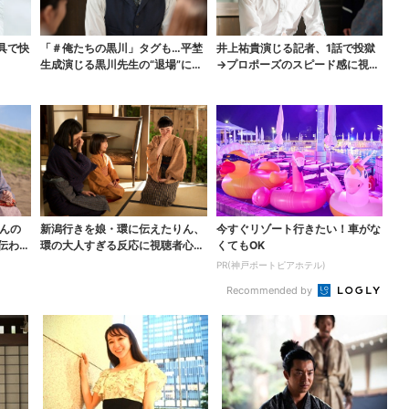
具で快
「＃俺たちの黒川」タグも…平埜
井上祐貴演じる記者、1話で投獄
生成演じる黒川先生の“退場”にS
→プロポーズのスピード感に視聴
NS悲鳴「もっと見...
者驚き「横沢さんだけ...
んの
新潟行きを娘・環に伝えたりん、
今すぐリゾート行きたい！車がな
伝わっ
環の大人すぎる反応に視聴者心配
くてもOK
「人生何回目？」
PR(神戸ポートピアホテル)
Recommended by