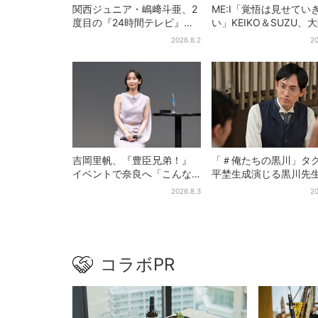
関西ジュニア・嶋﨑斗亜、2
ME:I「覚悟は見せてい
度目の『24時間テレビ』
い」KEIKO＆SUZU、
へ…ほかのメンバーに助言
語る…“日プ女子”からの
2026.8.2
20
「サポーターたるもの」
間と、7人で目指す夢
吉岡里帆、『豊臣兄弟！』
「＃俺たちの黒川」タ
イベントで奈良へ「こんな
平埜生成演じる黒川先
に楽しんでもらえてうれし
の“退場”にSNS悲鳴「
2026.8.3
20
い」
見たかった」
コラボPR