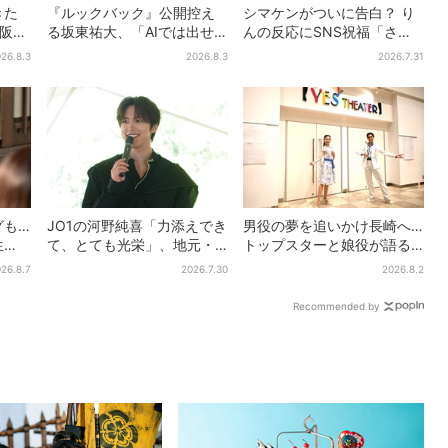
きた
『ルックバック』公開控え
シマケンがついに告白？ り
大阪で
る坂東祐大、「AIでは出せ
んの反応にSNS祝福「さす
3年
ない質感がある」映画音楽
がに伝わったよね？」
26.8.3
2026.8.3
2026.7.31
へのこだわり
グも…
JO1の河野純喜「力添えでき
男役の夢を追いかけ長崎へ…
生
て、とても光栄」、地元・
トップスターと娘役が語る
もっと
奈良へ凱旋！学生時代の思
「ハウステンボス歌劇団」
26.8.7
2026.7.30
2026.8.2
い出エピソードも
とは？大阪で初公演開催
Recommended by