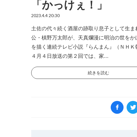
「かっけぇ！」
2023.4.4 20:30
土佐の代々続く酒屋の跡取り息子として生ま
公・槙野万太郎が、天真爛漫に明治の世をか
を描く連続テレビ小説『らんまん』（ＮＨＫ
４月４日放送の第２回では、家...
続きを読む