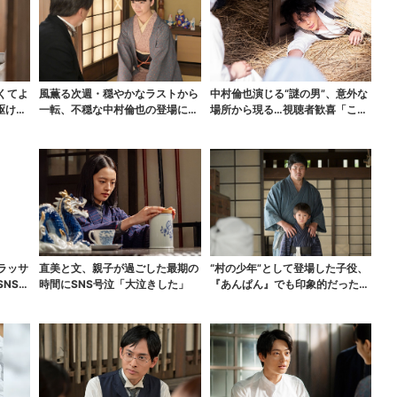
くてよ
風薫る次週・穏やかなラストから
中村倫也演じる“謎の男”、意外な
駆けつ
一転、不穏な中村倫也の登場に視
場所から現る…視聴者歓喜「こん
聴者期待「いよいよ登...
な登場シーンとは」
ラッサ
直美と文、親子が過ごした最期の
“村の少年”として登場した子役、
NS期
時間にSNS号泣「大泣きした」
『あんぱん』でも印象的だった…
視聴者驚き「演技上...