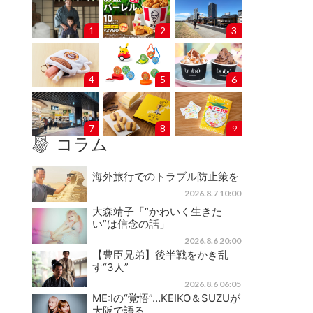
1
2
3
4
5
6
7
8
9
コラム
海外旅行でのトラブル防止策を
2026.8.7 10:00
大森靖子「“かわいく生きた
い”は信念の話」
2026.8.6 20:00
【豊臣兄弟】後半戦をかき乱
す“3人”
2026.8.6 06:05
ME:Iの“覚悟”…KEIKO＆SUZUが
大阪で語る