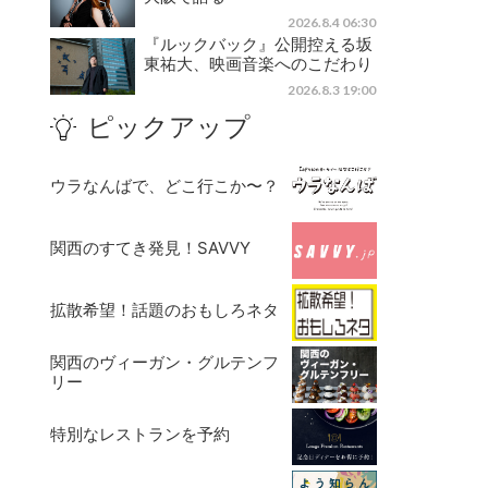
2026.8.4 06:30
『ルックバック』公開控える坂
東祐大、映画音楽へのこだわり
2026.8.3 19:00
ピックアップ
ウラなんばで、どこ行こか〜？
関西のすてき発見！SAVVY
拡散希望！話題のおもしろネタ
関西のヴィーガン・グルテンフ
リー
特別なレストランを予約