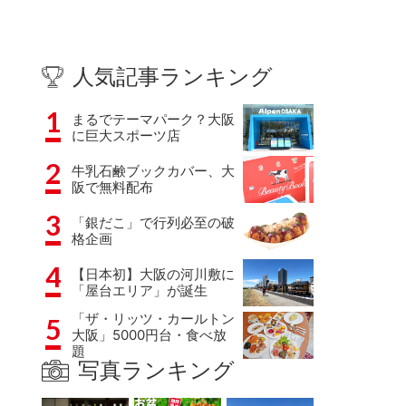
人気記事ランキング
1
まるでテーマパーク？大阪
に巨大スポーツ店
2
牛乳石鹸ブックカバー、大
阪で無料配布
3
「銀だこ」で行列必至の破
格企画
4
【日本初】大阪の河川敷に
「屋台エリア」が誕生
「ザ・リッツ・カールトン
5
大阪」5000円台・食べ放
題
写真ランキング