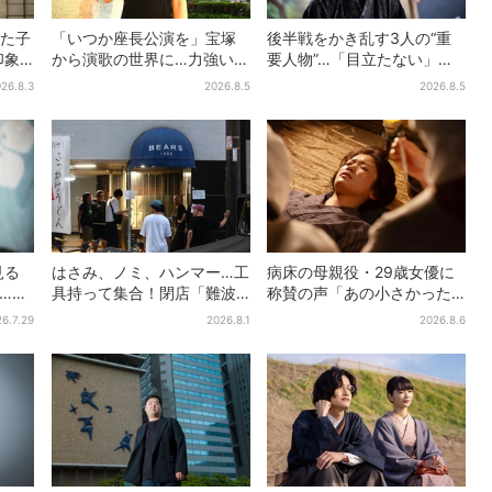
した子
「いつか座長公演を」宝塚
後半戦をかき乱す3人の“重
印象
から演歌の世界に…力強いコ
要人物”…「目立たない」主
「どう
ブシで聴かせる有沙瞳の目
人公・仲野太賀も、モブキ
26.8.3
2026.8.5
2026.8.5
指す道とは
ャラ→覚醒へ【豊臣兄弟】
見る
はさみ、ノミ、ハンマー…工
病床の母親役・29歳女優に
”…実
具持って集合！閉店「難波
称賛の声「あの小さかった
！？
ベアーズ」最終日400人超…
加恋ちゃんが…」朝ドラ視聴
6.7.29
2026.8.1
2026.8.6
最後は「もう帰ってくださ
者しみじみ
い」