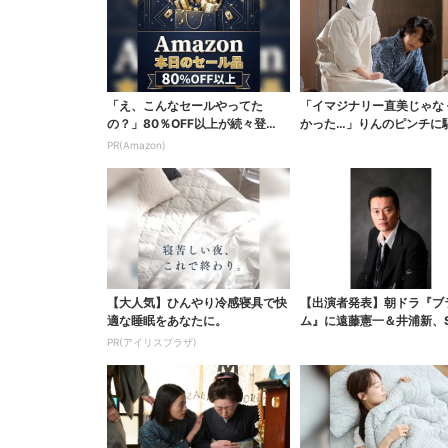
「え、こんなセールやってた
「イマジナリー直美じゃな
の？」80％OFF以上が続々登
かった…」りんのピンチに
場！Amazonの本気が...
ける直美、ベストなタ...
PR(Amazon)
【大人気】ひんやり冷感寝具で快
【出演者発表】朝ドラ『ブ
適な睡眠をあなたに。
ム』に遠藤憲一＆井浦新、S
待の声「キャスティ...
PR(アイリスプラザ)