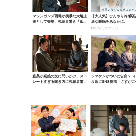
マシンガンズ西堀が横暴な大地主
【大人気】ひんやり冷感寝
役として登場、視聴者驚き「似て
適な睡眠をあなたに。
る人かと思ったら…」
PR(アイリスプラザ)
直美が疑惑の文に問いかけ、スト
シマケンがついに告白？ り
レートすぎる聞き方に視聴者驚き
反応にSNS祝福「さすがに
「ド直球で訊いちゃう...
たよね？」