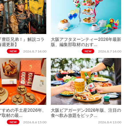
『豊臣兄弟！』解説コラ
大阪アフタヌーンティー2026年最新
毎週更新】
版、編集部取材のおす…
2026.8.7 14:00
2026.8.7 14:00
NEW
NEW
すめの手土産2026年、
大阪ビアガーデン2026年版、注目の
ア取材の最…
食べ飲み放題をピック…
2026.8.6 15:00
2026.8.4 13:00
NEW