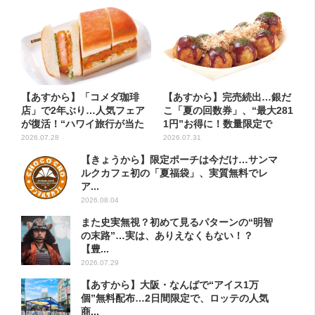
【あすから】「コメダ珈琲
【あすから】完売続出…銀だ
店」で2年ぶり…人気フェア
こ「夏の回数券」、“最大281
が復活！“ハワイ旅行が当た
1円”お得に！数量限定で
る”...
2026.07.28
2026.07.31
【きょうから】限定ポーチは今だけ…サンマ
ルクカフェ初の「夏福袋」、実質無料でレ
ア...
2026.08.04
また史実無視？初めて見るパターンの“明智
の末路”…実は、ありえなくもない！？
【豊...
2026.07.29
【あすから】大阪・なんばで“アイス1万
個”無料配布…2日間限定で、ロッテの人気
商...