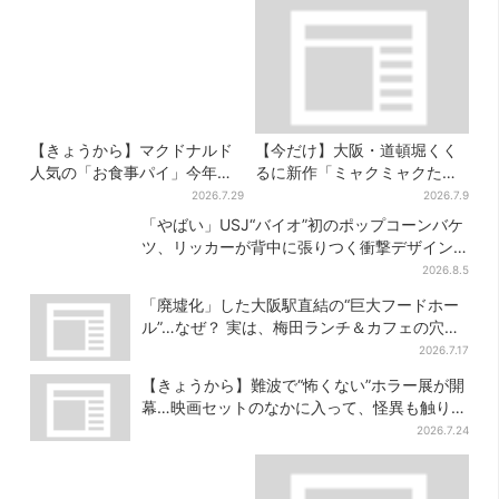
【きょうから】マクドナルド
【今だけ】大阪・道頓堀くく
人気の「お食事パイ」今年も
るに新作「ミャクミャクたこ
登場、熱々とろ～り夏限定メ
焼」登場！関西の8店舗限定で
2026.7.29
2026.7.9
ニュー
「やばい」USJ“バイオ”初のポップコーンバケ
ツ、リッカーが背中に張りつく衝撃デザイン
に騒然…フレーバーにも反応
2026.8.5
「廃墟化」した大阪駅直結の“巨大フードホー
ル”…なぜ？ 実は、梅田ランチ＆カフェの穴場
だった
2026.7.17
【きょうから】難波で“怖くない”ホラー展が開
幕…映画セットのなかに入って、怪異も触り放
題！？
2026.7.24