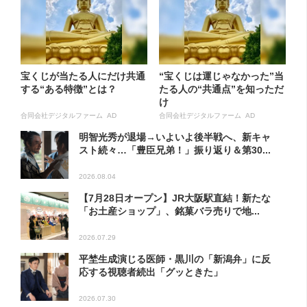
宝くじが当たる人にだけ共通
“宝くじは運じゃなかった”当
する“ある特徴”とは？
たる人の“共通点”を知っただ
け
合同会社デジタルファーム AD
合同会社デジタルファーム AD
明智光秀が退場→いよいよ後半戦へ、新キャ
スト続々…「豊臣兄弟！」振り返り＆第30...
2026.08.04
【7月28日オープン】JR大阪駅直結！新たな
「お土産ショップ」、銘菓バラ売りで地...
2026.07.29
平埜生成演じる医師・黒川の「新潟弁」に反
応する視聴者続出「グッときた」
2026.07.30