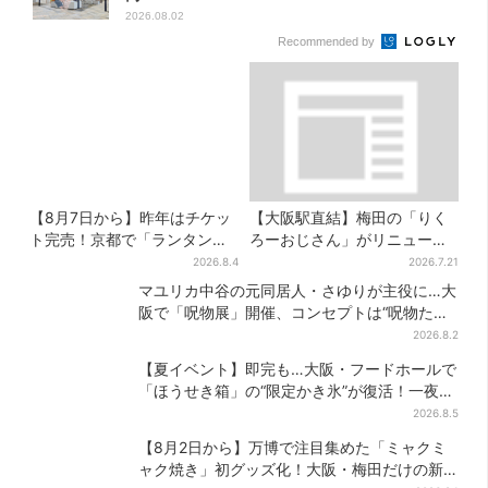
2026.08.02
Recommended by
【8月7日から】昨年はチケッ
【大阪駅直結】梅田の「りく
ト完売！京都で「ランタンフ
ろーおじさん」がリニューア
ェス」、最大3500の光が夜空
ル！チーズケーキ以外も充
2026.8.4
2026.7.21
に…会場には縁日も
実…並ばず買える「ロッカ
マユリカ中谷の元同居人・さゆりが主役に…大
ー」も設置
阪で「呪物展」開催、コンセプトは“呪物たち
のお茶会”
2026.8.2
【夏イベント】即完も…大阪・フードホールで
「ほうせき箱」の“限定かき氷”が復活！一夜限
りの盆踊りも
2026.8.5
【8月2日から】万博で注目集めた「ミャクミ
ャク焼き」初グッズ化！大阪・梅田だけの新