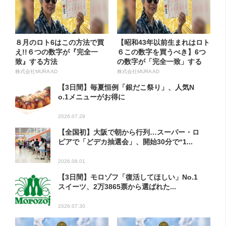
８月のロト6はこの方法で買
【昭和43年以前生まれはロト
え!!６つの数字が『完全一
６この数字を買うべき】6つ
致』する方法
の数字が「完全一致」する
方...
株式会社MURA AD
株式会社MURA AD
【3日間】毎夏恒例「銀だこ祭り」、人気N
o.1メニューがお得に
2026.07.29
【全国初】大阪で朝から行列…スーパー・ロ
ピアで「どデカ抽選会」、開始30分で“1...
2026.08.01
【3日間】モロゾフ「復活してほしい」No.1
スイーツ、2万3865票から選ばれた...
2026.07.30