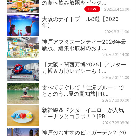
の食べ飲み放題をピック…
NEW
2026.8.4 13:00
大阪のナイトプール8選【2026
年】
2026.8.3 11:00
神戸アフタヌーンティー2026年最
新版、編集部取材のおす…
2026.7.31 14:00
【大阪・関西万博2025】アフター
万博＆万博レガシーも！…
2026.7.31 11:00
食べてほぐして「仁淀ブルー」で
ととのう…夏の高知旅[PR…
2026.7.30 09:00
新幹線＆ドクターイエローが人気
ドーナツとコラボ！？[PR…
2026.7.28 08:30
神戸のおすすめビアガーデン2026