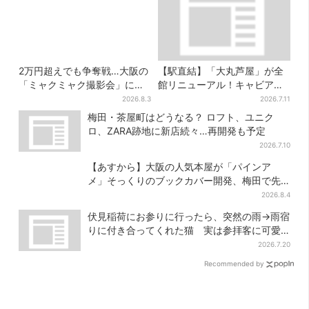
2万円超えでも争奪戦…大阪の
【駅直結】「大丸芦屋」が全
「ミャクミャク撮影会」に全
館リニューアル！キャビア・
国からファン集結、参加者に
トリュフ・紅茶…関西初グル
2026.8.3
2026.7.11
聞いた「それでも会いたい理
メ＆焼き菓子も
梅田・茶屋町はどうなる？ ロフト、ユニク
由」
ロ、ZARA跡地に新店続々…再開発も予定
2026.7.10
【あすから】大阪の人気本屋が「パインア
メ」そっくりのブックカバー開発、梅田で先
行販売
2026.8.4
伏見稲荷にお参りに行ったら、突然の雨→雨宿
りに付き合ってくれた猫 実は参拝客に可愛
がられている地域猫、目撃者が続々
2026.7.20
Recommended by