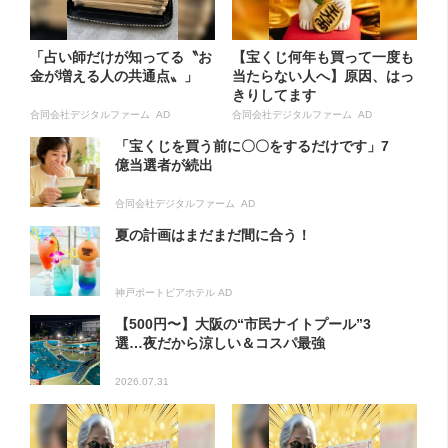
「占い師だけが知ってる〝お
【宝くじ何年も買って一度も
金が増える人の共通点〟」
当たらない人へ】原因、はっ
きりしてます
合同会社デジタルファーム AD
合同会社デジタルファーム AD
「宝くじを買う前に〇〇をするだけです」7
億当選者が続出
合同会社デジタルファーム AD
夏の計画はまだまだ間に合う！
神戸ポートピアホテル AD
【500円〜】大阪の“市民ナイトプール”3
選…夜だから涼しい＆コスパ最強
2026.07.31