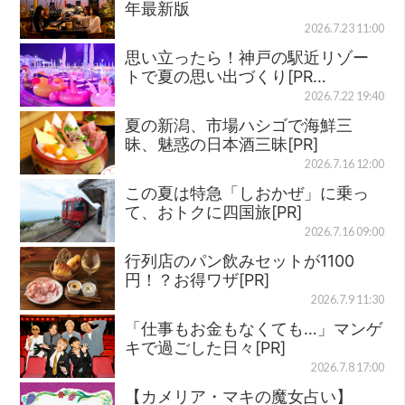
年最新版
2026.7.23 11:00
思い立ったら！神戸の駅近リゾー
トで夏の思い出づくり[PR…
2026.7.22 19:40
夏の新潟、市場ハシゴで海鮮三
昧、魅惑の日本酒三昧[PR]
2026.7.16 12:00
この夏は特急「しおかぜ」に乗っ
て、おトクに四国旅[PR]
2026.7.16 09:00
行列店のパン飲みセットが1100
円！？お得ワザ[PR]
2026.7.9 11:30
「仕事もお金もなくても…」マンゲ
キで過ごした日々[PR]
2026.7.8 17:00
【カメリア・マキの魔女占い】