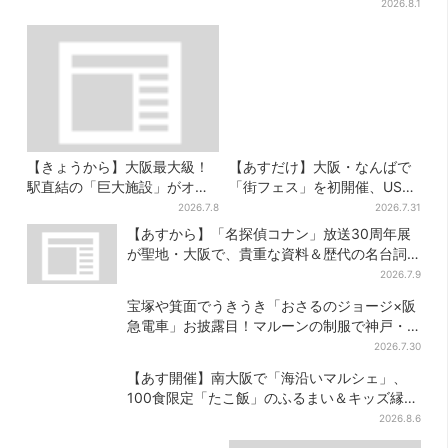
商品が登場
2026.8.1
【きょうから】大阪最大級！
【あすだけ】大阪・なんばで
駅直結の「巨大施設」がオー
「街フェス」を初開催、USJ
プン、誰でも行ける“無料の屋
ステージ＆豪華ゲストのトー
2026.7.8
2026.7.31
上庭園”も
クショーも！参加無料で
【あすから】「名探偵コナン」放送30周年展
が聖地・大阪で、貴重な資料＆歴代の名台詞
シーンも
2026.7.9
宝塚や箕面でうきうき「おさるのジョージ×阪
急電車」お披露目！マルーンの制服で神戸・
宝塚・京都各線に添乗
2026.7.30
【あす開催】南大阪で「海沿いマルシェ」、
100食限定「たこ飯」のふるまい＆キッズ縁日
も
2026.8.6