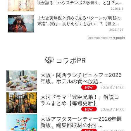
役が語る「ハウステンボス歌劇団」とは？大
阪で初公演開催
2026.8.2
また史実無視？初めて見るパターンの“明智の
末路”…実は、ありえなくもない！？【豊臣兄
弟】
2026.7.29
Recommended by
コラボPR
大阪・関西ランチビュッフェ2026
年版、ホテルの食べ放題…
NEW
2026.8.7 14:00
大河ドラマ『豊臣兄弟！』解説コ
ラムまとめ【毎週更新】
NEW
2026.8.7 14:00
大阪アフタヌーンティー2026年最
新版、編集部取材のおす…