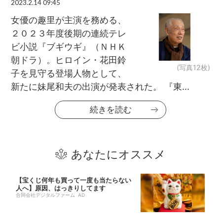
2023.2.14 09:45
女優の趣里が主演を務める、
２０２３年度後期の連続テレ
ビ小説『ブギウギ』（ＮＨＫ
朝ドラ）。ヒロイン・花田鈴
(写真12枚)
子を見守る登場人物として、
新たに妹尾和夫の出演が発表された。 『東...
続きを読む
あなたにオススメ
【宝くじ何年も買って一度も当たらない
人へ】原因、はっきりしてます
合同会社デジタルファーム AD