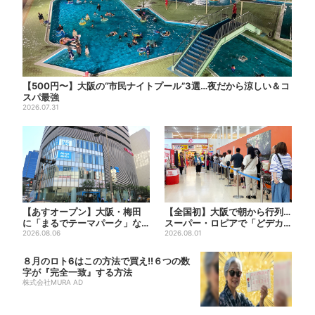
【500円〜】大阪の“市民ナイトプール”3選…夜だから涼しい＆コ
スパ最強
2026.07.31
【あすオープン】大阪・梅田
【全国初】大阪で朝から行列…
に「まるでテーマパーク」な
スーパー・ロピアで「どデカ
巨大スポーツ店、461ブラン...
2026.08.06
抽選会」、開始30分で“1...
2026.08.01
８月のロト6はこの方法で買え!!６つの数
字が『完全一致』する方法
株式会社MURA AD