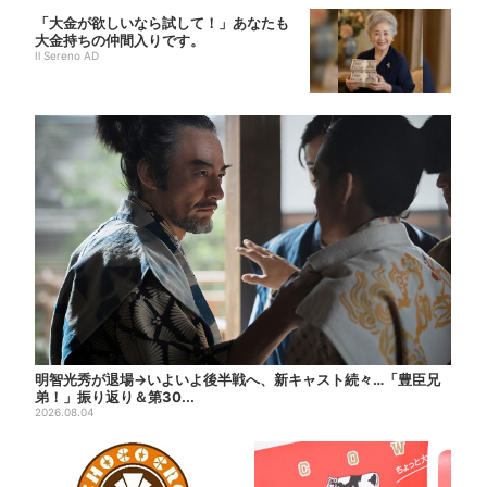
「大金が欲しいなら試して！」あなたも
大金持ちの仲間入りです。
Il Sereno AD
明智光秀が退場→いよいよ後半戦へ、新キャスト続々…「豊臣兄
弟！」振り返り＆第30...
2026.08.04