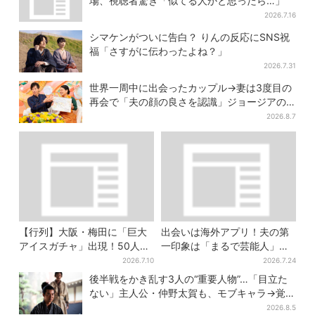
場、視聴者驚き「似てる人かと思ったら…」
2026.7.16
シマケンがついに告白？ りんの反応にSNS祝
福「さすがに伝わったよね？」
2026.7.31
世界一周中に出会ったカップル→妻は3度目の
再会で「夫の顔の良さを認識」ジョージアの
酒場で急接近
2026.8.7
【行列】大阪・梅田に「巨大
出会いは海外アプリ！夫の第
アイスガチャ」出現！50人以
一印象は「まるで芸能人」→
上が列…初日は即終了、残る
送迎・弁当・カジノデートま
2026.7.10
2026.7.24
開催日は？
で…結婚前に尽くしまくり
後半戦をかき乱す3人の“重要人物”…「目立た
ない」主人公・仲野太賀も、モブキャラ→覚醒
へ【豊臣兄弟】
2026.8.5