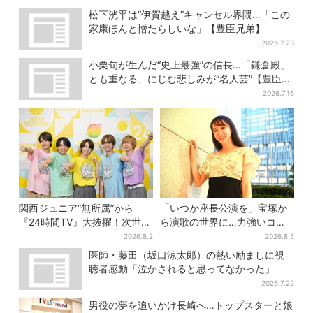
松下洸平は“伊賀越え”キャンセル界隈…「この
家康ほんと憎たらしいな」【豊臣兄弟】
2026.7.23
小栗旬が生んだ“史上最強”の信長…「鎌倉殿」
とも重なる、にじむ悲しみが“名人芸”【豊臣兄
弟】
2026.7.16
関西ジュニア“無所属”から
「いつか座長公演を」宝塚か
『24時間TV』大抜擢！次世代
ら演歌の世界に…力強いコブ
スターと期待「まさか僕
シで聴かせる有沙瞳の目指す
2026.8.2
2026.8.5
が…」
道とは
医師・藤田（坂口涼太郎）の熱い励ましに視
聴者感動「泣かされると思ってなかった」
2026.7.22
男役の夢を追いかけ長崎へ…トップスターと娘