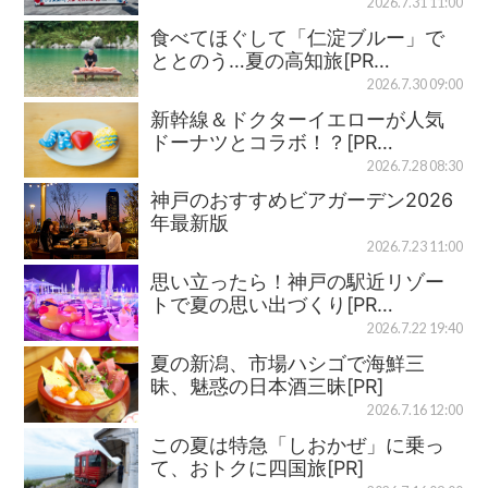
2026.7.31 11:00
食べてほぐして「仁淀ブルー」で
ととのう…夏の高知旅[PR…
2026.7.30 09:00
新幹線＆ドクターイエローが人気
ドーナツとコラボ！？[PR…
2026.7.28 08:30
神戸のおすすめビアガーデン2026
年最新版
2026.7.23 11:00
思い立ったら！神戸の駅近リゾー
トで夏の思い出づくり[PR…
2026.7.22 19:40
夏の新潟、市場ハシゴで海鮮三
昧、魅惑の日本酒三昧[PR]
2026.7.16 12:00
この夏は特急「しおかぜ」に乗っ
て、おトクに四国旅[PR]