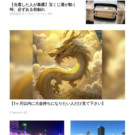
【当選した人が暴露】宝くじ運が動く
時、必ずある前触れ
合同会社デジタルファーム AD
【1ヶ月以内に大金持ちになりたい人だけ見て下さい】
Il Sereno AD