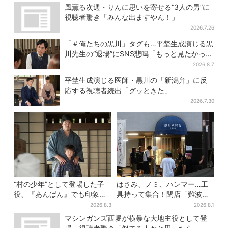
る」
風薫る次週・りんに思いを寄せる“3人の男”に
視聴者驚き「みんな出ますやん！」
2026.7.26
「＃俺たちの黒川」タグも…平埜生成演じる黒
川先生の“退場”にSNS悲鳴「もっと見たかっ
た」
2026.8.7
平埜生成演じる医師・黒川の「新潟弁」に反
応する視聴者続出「グッときた」
2026.7.30
“村の少年”として登場した子
はさみ、ノミ、ハンマー…工
役、『あんぱん』でも印象的
具持って集合！閉店「難波ベ
だった…視聴者驚き「どうり
アーズ」最終日400人超…最
2026.8.3
2026.8.1
で演技上手だと」
後は「もう帰ってください」
マシンガンズ西堀が横暴な大地主役として登