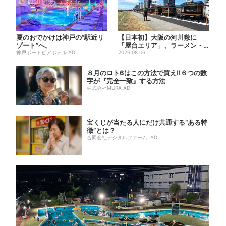
夏のおでかけは神戸の”駅近リ
【日本初】大阪の河川敷に
ゾート”へ。
「屋台エリア」、ラーメン・
神戸ポートピアホテル AD
焼肉・しゃぶしゃぶ・カフェ
2026.08.06
まで...
８月のロト6はこの方法で買え!!６つの数
字が『完全一致』する方法
株式会社MURA AD
宝くじが当たる人にだけ共通する“ある特
徴”とは？
合同会社デジタルファーム AD