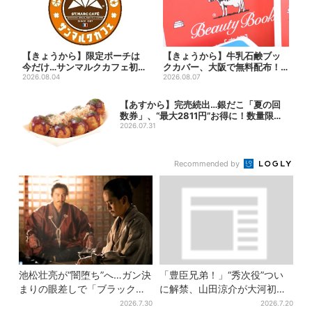
【きょうから】限定ポーチは
【きょうから】牛乳石鹸ブッ
今だけ…サンマルクカフェ初の
クカバー、大阪で無料配布！
「夏福袋」、実質無料でレア...
2026.08.04
先着1000名に「牛のカー...
2026.08.07
【あすから】完売続出…銀だこ「夏の回
数券」、“最大2811円”お得に！数量限定
で
2026.07.31
Recommended by
池松壮亮が“闇堕ち”へ…ガン決
「豊臣兄弟！」“秀次役”つい
まりの眼差しで「ブラック秀
に解禁、山田涼介が大河初出
吉がログイン」【豊臣兄弟】
演「まさかの」「楽しみすぎ
2026.7.30
2026.7.20