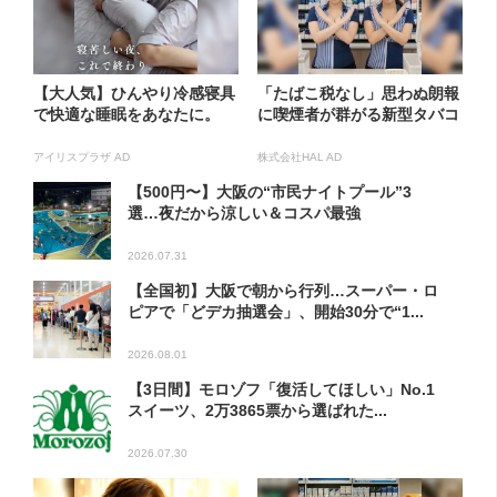
【大人気】ひんやり冷感寝具
「たばこ税なし」思わぬ朗報
で快適な睡眠をあなたに。
に喫煙者が群がる新型タバコ
アイリスプラザ AD
株式会社HAL AD
【500円〜】大阪の“市民ナイトプール”3
選…夜だから涼しい＆コスパ最強
2026.07.31
【全国初】大阪で朝から行列…スーパー・ロ
ピアで「どデカ抽選会」、開始30分で“1...
2026.08.01
【3日間】モロゾフ「復活してほしい」No.1
スイーツ、2万3865票から選ばれた...
2026.07.30