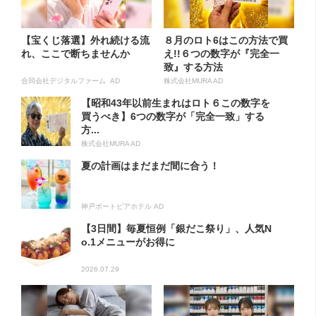
【宝くじ落選】外れ続ける流
８月のロト6はこの方法で買
れ、ここで断ちませんか
え!!６つの数字が『完全一
致』する方法
合同会社デジタルファーム AD
株式会社MURA AD
【昭和43年以前生まれはロト６この数字を
買うべき】6つの数字が「完全一致」する
方...
株式会社MURA AD
夏の計画はまだまだ間に合う！
神戸ポートピアホテル AD
【3日間】毎夏恒例「銀だこ祭り」、人気N
o.1メニューがお得に
2026.07.29