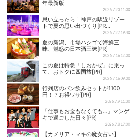
年最新版
2026.7.23 11:00
思い立ったら！神戸の駅近リゾー
トで夏の思い出づくり[PR…
2026.7.22 19:40
夏の新潟、市場ハシゴで海鮮三
昧、魅惑の日本酒三昧[PR]
2026.7.16 12:00
この夏は特急「しおかぜ」に乗っ
て、おトクに四国旅[PR]
2026.7.16 09:00
行列店のパン飲みセットが1100
円！？お得ワザ[PR]
2026.7.9 11:30
「仕事もお金もなくても…」マンゲ
キで過ごした日々[PR]
2026.7.8 17:00
【カメリア・マキの魔女占い】