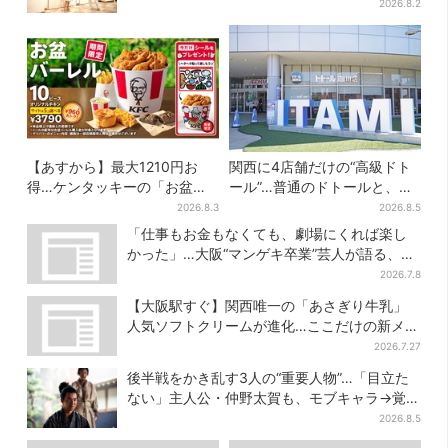
阪で初公演開催
2026.8.2
【あすから】最大1210円お
関西に4店舗だけの“高級ドト
得…ケンタッキーの「お盆パ
ール”…普通のドトールと、何
ック」、2週間だけ！数量限定
が違う？コーヒーは約2倍の
2026.8.3
2026.8.5
シール付き
600円
「仕事もお金もなくても、劇場にくれば楽し
かった」…大阪“マンゲキ卒業”芸人が語る、漫
才を磨き続けた日々
2026.7.8
【大阪駅すぐ】関西唯一の「あさぎり牛乳」
人気ソフトクリームが進化…ここだけの新メニ
ューも仲間入り
2026.7.27
後半戦をかき乱す3人の“重要人物”…「目立た
ない」主人公・仲野太賀も、モブキャラ→覚醒
へ【豊臣兄弟】
2026.8.5