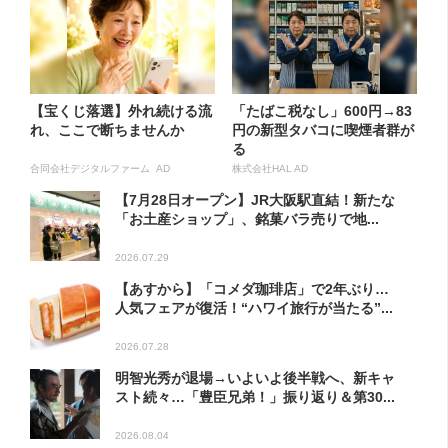
【宝くじ落選】外れ続ける流
「たばこ税なし」600円→83
れ、ここで断ちませんか
円の新型タバコに喫煙者群が
る
合同会社デジタルファーム AD
株式会社HAL AD
【7月28日オープン】JR大阪駅直結！新たな
「お土産ショップ」、銘菓バラ売りで地...
2026.07.29
【あすから】「コメダ珈琲店」で2年ぶり…
人気フェアが復活！“ハワイ旅行が当たる”...
2026.07.28
明智光秀が退場→いよいよ後半戦へ、新キャ
スト続々…「豊臣兄弟！」振り返り＆第30...
2026.08.04