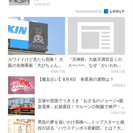
2026.08.02
Recommended by
カワイイけど見たら危険！ 大
『天神祭』大阪天満宮近くの
阪の名物看板「大ぴちょんく
スーパー、なぜ「かいわれ」
ん」に異変、青→真っ黒に…
が山積み？ 実は昔ながらの食
2026.7.30
2026.7.25
文化
【魔女占い】8月4日 各星座の運勢は？
2026.8.3
宝塚や箕面でうきうき「おさるのジョージ×阪
急電車」お披露目！マルーンの制服で神戸・
宝塚・京都各線に添乗
2026.7.30
男役の夢を追いかけ長崎へ…トップスターと娘
役が語る「ハウステンボス歌劇団」とは？大