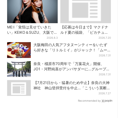
ME:I「覚悟は見せていきた
【応募は今日まで】マクドナ
い」KEIKO＆SUZU、大阪で語
ルド夏の福袋、「ピカチュウ
る…“日プ女子”からの3年間
のポテトタイマー」などグッ
2026.8.3
2026.7.20
と、7人で目指す夢
ズ3品＆商品券付きで3900円
大阪梅田の人気アフタヌーンティーをいたず
ら好きな「リトルミイ」がジャック！「ムー
ミン」たちとバカンスへ
2026.7.31
奈良・橿原市70周年で「万葉花火」開催、
JO1・河野純喜がアンバサダーに…グループ楽
曲ともシンクロ
2026.7.31
【7月21日から・猛暑のため中止】奈良の大神
神社 神山登拝受付を中止…「こういう英断は
増えて欲しい」
2026.7.27
Recommended by