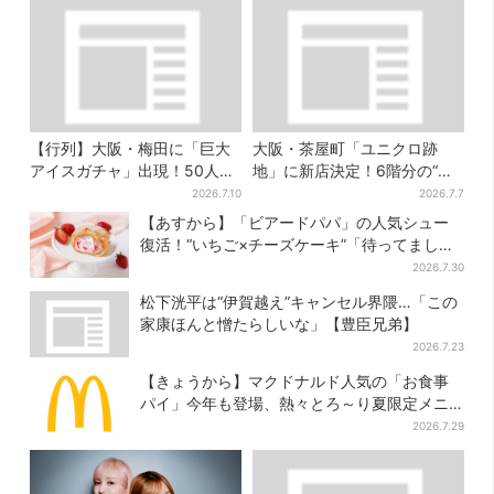
【行列】大阪・梅田に「巨大
大阪・茶屋町「ユニクロ跡
アイスガチャ」出現！50人以
地」に新店決定！6階分の“巨
上が列…初日は即終了、残る
大テナント”に8月7日オープン
2026.7.10
2026.7.7
開催日は？
【あすから】「ビアードパパ」の人気シュー
復活！“いちご×チーズケーキ”「待ってまし
た」とSNSで大歓喜
2026.7.30
松下洸平は“伊賀越え”キャンセル界隈…「この
家康ほんと憎たらしいな」【豊臣兄弟】
2026.7.23
【きょうから】マクドナルド人気の「お食事
パイ」今年も登場、熱々とろ～り夏限定メニ
ュー
2026.7.29