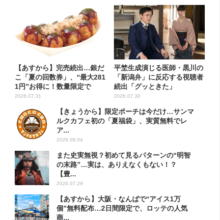
【あすから】完売続出…銀だ
平埜生成演じる医師・黒川の
こ「夏の回数券」、“最大281
「新潟弁」に反応する視聴者
1円”お得に！数量限定で
続出「グッときた」
2026.07.31
2026.07.30
【きょうから】限定ポーチは今だけ…サンマ
ルクカフェ初の「夏福袋」、実質無料でレ
ア...
2026.08.04
また史実無視？初めて見るパターンの“明智
の末路”…実は、ありえなくもない！？
【豊...
2026.07.29
【あすから】大阪・なんばで“アイス1万
個”無料配布…2日間限定で、ロッテの人気
商...