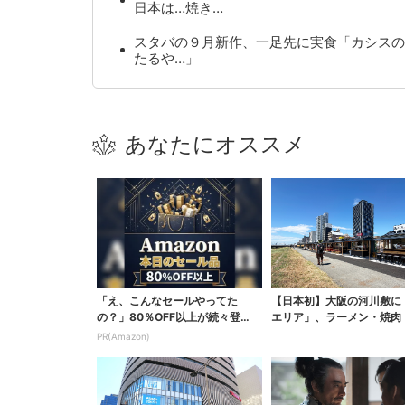
日本は…焼き…
スタバの９月新作、一足先に実食「カシスの
たるや…」
あなたにオススメ
「え、こんなセールやってた
【日本初】大阪の河川敷に
の？」80％OFF以上が続々登
エリア」、ラーメン・焼肉
場！Amazonの本気が...
ぶしゃぶ・カフェまで...
PR(Amazon)