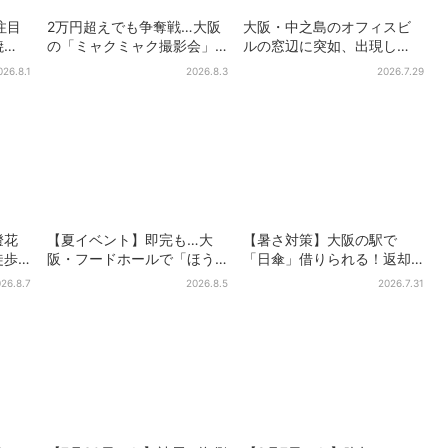
注目
2万円超えでも争奪戦…大阪
大阪・中之島のオフィスビ
焼
の「ミャクミャク撮影会」
ルの窓辺に突如、出現し
・梅
に全国からファン集結、参
た……巨大インコ「何かい
026.8.1
2026.8.3
2026.7.29
加者に聞いた「それでも会
る」「朝からビビった」、
いたい理由」
その正体とは？
燈花
【夏イベント】即完も…大
【暑さ対策】大阪の駅で
徒歩5
阪・フードホールで「ほう
「日傘」借りられる！返却
に、前
せき箱」の“限定かき氷”が復
どこでもOK、熱中症対策に
26.8.7
2026.8.5
2026.7.31
活！一夜限りの盆踊りも
シェアサービス拡大