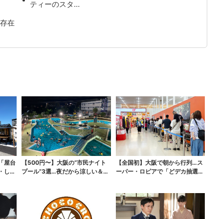
ティーのスタ…
存在
「屋台
【500円〜】大阪の“市民ナイト
【全国初】大阪で朝から行列…ス
・しゃ
プール”3選…夜だから涼しい＆コ
ーパー・ロピアで「どデカ抽選
スパ最強
会」、開始30分で“1...