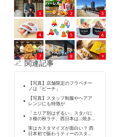
1
2
3
4
5
6
7
8
9
関連記事
【写真】店舗限定のフラペチー
ノは「ピーチ」
【写真】スタッフ制服やヘアア
レンジにも特徴が
「エリア別はずるい」スタバに
３種の秋ラテ、西日本は…焼き…
実はカスタマイズが面白い？ 西
日本初で賑わうティーのスタ…