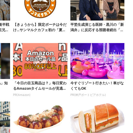
後半戦
【きょうから】限定ポーチは今だ
平埜生成演じる医師・黒川の「新
臣兄
け…サンマルクカフェ初の「夏福
潟弁」に反応する視聴者続出「グ
袋」、実質無料でレア...
ッときた」
為」知
「今日の目玉商品は？」毎日変わ
今すぐリゾート行きたい！車がな
るAmazonタイムセールが見逃せ
くてもOK
ない
PR(Amazon)
PR(神戸ポートピアホテル)