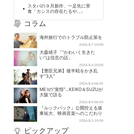
スタバの９月新作、一足先に実
食「カシスの存在たるや…」
コラム
海外旅行でのトラブル防止策を
2026.8.7 10:00
大森靖子「“かわいく生きた
い”は信念の話」
2026.8.6 20:00
【豊臣兄弟】後半戦をかき乱
す“3人”
2026.8.6 06:05
ME:Iの“覚悟”…KEIKO＆SUZUが
大阪で語る
2026.8.4 06:30
『ルックバック』公開控える坂
東祐大、映画音楽へのこだわり
2026.8.3 19:00
ピックアップ