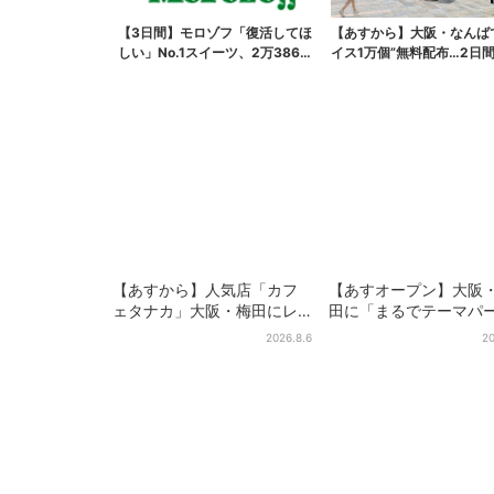
【3日間】モロゾフ「復活してほ
【あすから】大阪・なんば
しい」No.1スイーツ、2万3865
イス1万個”無料配布…2日
票から選ばれた...
で、ロッテの人気商...
【あすから】人気店「カフ
【あすオープン】大阪
ェタナカ」大阪・梅田にレ
田に「まるでテーマパ
ア商品集結…本店人気パン＆
ク」な巨大スポーツ店、
2026.8.6
20
限定クッキー缶も！ 7日間の
ブランド集結！ 6フロ
夏イベント
まとめて紹介