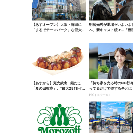
【あすオープン】大阪・梅田に
明智光秀が退場→いよいよ
「まるでテーマパーク」な巨大ス
へ、新キャスト続々…「豊
ポーツ店、461ブラン...
弟！」振り返り＆第30...
【あすから】完売続出…銀だこ
「持ち家を売る時のNG行
「夏の回数券」、“最大2811円”お
ってるだけで得する事とは
得に！数量限定で
PR(イエウール)