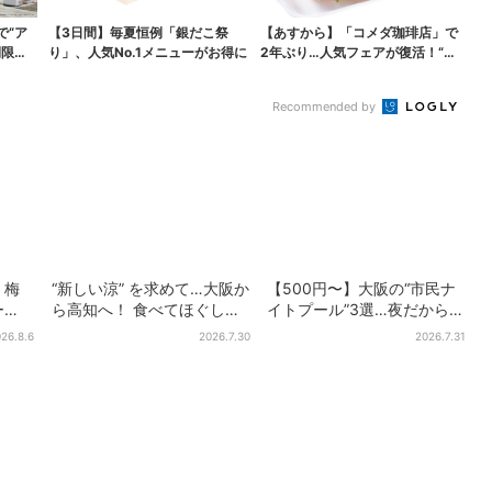
で“ア
【3日間】毎夏恒例「銀だこ祭
【あすから】「コメダ珈琲店」で
間限定
り」、人気No.1メニューがお得に
2年ぶり…人気フェアが復活！“ハ
ワイ旅行が当たる”...
Recommended by
・梅
“新しい涼” を求めて…大阪か
【500円〜】大阪の“市民ナ
ー
ら高知へ！ 食べてほぐして
イトプール”3選…夜だから涼
461
「仁淀ブルー」でととのう
しい＆コスパ最強
26.8.6
2026.7.30
2026.7.31
アを
体験旅【2026夏最新版】