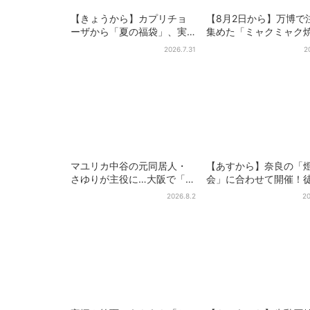
【きょうから】カプリチョ
【8月2日から】万博で
ーザから「夏の福袋」、実
集めた「ミャクミャク
質無料…？値段以上の食事券
き」初グッズ化！大阪
2026.7.31
2
＆限定アイテム付き
田だけの新商品が登場
マユリカ中谷の元同居人・
【あすから】奈良の「
さゆりが主役に…大阪で「呪
会」に合わせて開催！
物展」開催、コンセプト
分…結婚式場が“バル”
2026.8.2
20
は“呪物たちのお茶会”
後で食事が楽しめる