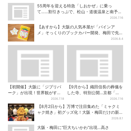
55周年を迎える特急「しおかぜ」に乗っ
て……割引きっぷで、松山・道後温泉と南予を
満喫【大阪から愛媛へおトク旅】
2026.7.16
【あすから】大阪の人気本屋が「パインア
メ」そっくりのブックカバー開発、梅田で先
行販売
2026.8.4
【初開催】大阪に「ジブリパ
【9月から】織田信長の葬儀を
ーク」が出現！世界観がすご
した寺、特別公開…京都「大
い…細かな仕掛け＆巨大フォ
徳寺」3年ぶりの“レア寺院”も
2026.7.18
2026.7.16
トスポットに注目
【8月2日から】万博で注目集めた「ミャクミ
ャク焼き」初グッズ化！大阪・梅田だけの新
商品が登場
2026.8.1
大阪・梅田に“巨大ちいかわ”出現…高さ