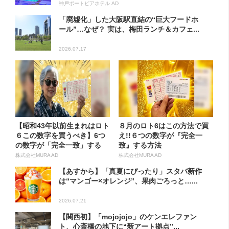
神戸ポートピアホテル AD
「廃墟化」した大阪駅直結の“巨大フードホ
ール”…なぜ？ 実は、梅田ランチ＆カフェ...
2026.07.17
【昭和43年以前生まれはロト
８月のロト6はこの方法で買
６この数字を買うべき】6つ
え!!６つの数字が『完全一
の数字が「完全一致」する
致』する方法
方...
株式会社MURA AD
株式会社MURA AD
【あすから】「真夏にぴったり」スタバ新作
は“マンゴー×オレンジ”、果肉ごろっと…...
2026.07.21
【関西初】「mojojojo」のケンエレファン
ト、心斎橋の地下に“新アート拠点”...