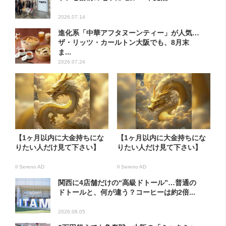
2026.07.14
進化系「中華アフタヌーンティー」が人気…
ザ・リッツ・カールトン大阪でも、8月末
ま...
2026.07.24
【1ヶ月以内に大金持ちにな
【1ヶ月以内に大金持ちにな
りたい人だけ見て下さい】
りたい人だけ見て下さい】
Il Sereno AD
Il Sereno AD
関西に4店舗だけの“高級ドトール”…普通の
ドトールと、何が違う？コーヒーは約2倍...
2026.08.05