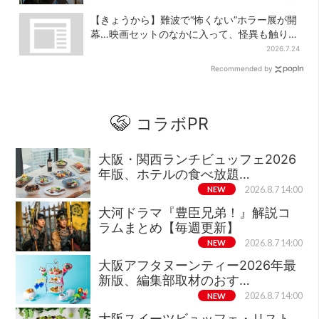
【きょうから】難波で“怖くない”ホラー展が開
幕…映画セットのなかに入って、怪異も触り放
題！？
2026.7.24
Recommended by
コラボPR
大阪・関西ランチビュッフェ2026
年版、ホテルの食べ放題…
NEW
2026.8.7 14:00
大河ドラマ『豊臣兄弟！』解説コ
ラムまとめ【毎週更新】
NEW
2026.8.7 14:00
大阪アフタヌーンティー2026年最
新版、編集部取材のおす…
NEW
2026.8.7 14:00
大阪スイーツビュッフェ・リスト