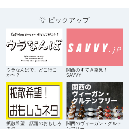
ピックアップ
ウラなんばで、どこ行こ
関西のすてき発見！
か〜？
SAVVY
拡散希望！話題のおもしろ
関西のヴィーガン・グルテ
ネタ
ンフリー