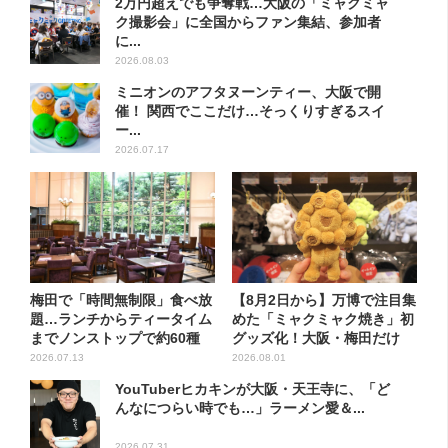
2万円超えでも争奪戦…大阪の「ミャクミャ
ク撮影会」に全国からファン集結、参加者
に...
2026.08.03
ミニオンのアフタヌーンティー、大阪で開
催！ 関西でここだけ…そっくりすぎるスイ
ー...
2026.07.17
梅田で「時間無制限」食べ放
【8月2日から】万博で注目集
題…ランチからティータイム
めた「ミャクミャク焼き」初
までノンストップで約60種
グッズ化！大阪・梅田だけ
を...
の...
2026.07.13
2026.08.01
YouTuberヒカキンが大阪・天王寺に、「ど
んなにつらい時でも…」ラーメン愛＆...
2026.07.31