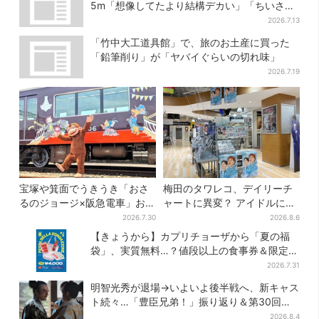
5m「想像してたより結構デカい」「ちいさ…
くはない」
2026.7.13
「竹中大工道具館」で、旅のお土産に買った
「鉛筆削り」が「ヤバイぐらいの切れ味」
2026.7.19
宝塚や箕面でうきうき「おさ
梅田のタワレコ、デイリーチ
るのジョージ×阪急電車」お披
ャートに異変？ アイドルに混
露目！マルーンの制服で神
じり“マユリカ”が1位に…お笑
2026.7.30
2026.8.6
戸・宝塚・京都各線に添乗
いが強すぎる理由とは
【きょうから】カプリチョーザから「夏の福
袋」、実質無料…？値段以上の食事券＆限定ア
イテム付き
2026.7.31
明智光秀が退場→いよいよ後半戦へ、新キャス
ト続々…「豊臣兄弟！」振り返り＆第30回あ
らすじ
2026.8.4