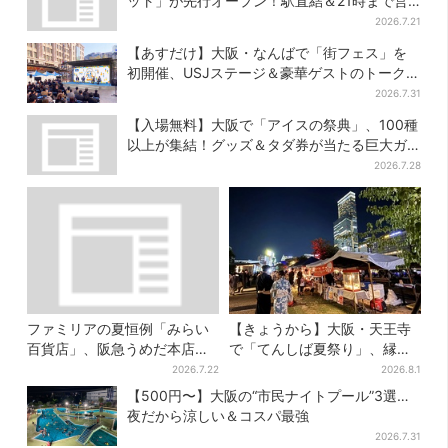
ット」が先行オープン！駅直結＆21時まで営
業
2026.7.21
【あすだけ】大阪・なんばで「街フェス」を
初開催、USJステージ＆豪華ゲストのトークシ
ョーも！参加無料で
2026.7.31
【入場無料】大阪で「アイスの祭典」、100種
以上が集結！グッズ＆タダ券が当たる巨大ガ
チャも
2026.7.28
ファミリアの夏恒例「みらい
【きょうから】大阪・天王寺
百貨店」、阪急うめだ本店で
で「てんしば夏祭り」、縁日
開幕…限定グッズを大人買い
や盆踊り…涼しいスプラッシ
2026.7.22
2026.8.1
する人続出
ュタイムも！2日間だけ
【500円〜】大阪の“市民ナイトプール”3選…
夜だから涼しい＆コスパ最強
2026.7.31