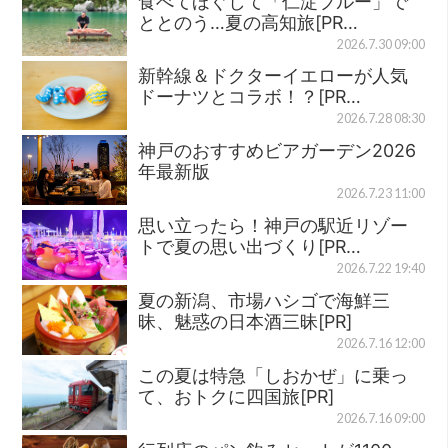
食べてほぐして「仁淀ブルー」で
ととのう…夏の高知旅[PR…
2026.7.30 09:00
新幹線＆ドクターイエローが人気
ドーナツとコラボ！？[PR…
2026.7.28 08:30
神戸のおすすめビアガーデン2026
年最新版
2026.7.23 11:00
思い立ったら！神戸の駅近リゾー
トで夏の思い出づくり[PR…
2026.7.22 19:40
夏の新潟、市場ハシゴで海鮮三
昧、魅惑の日本酒三昧[PR]
2026.7.16 12:00
この夏は特急「しおかぜ」に乗っ
て、おトクに四国旅[PR]
2026.7.16 09:00