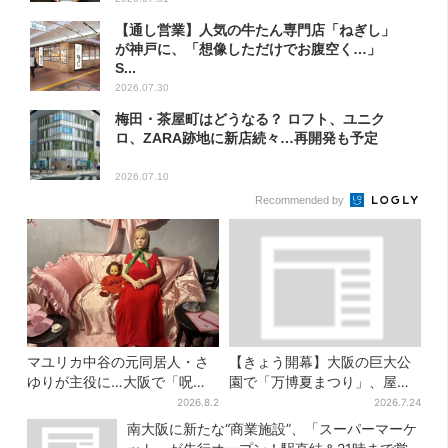
【通し営業】人気の牛たん専門店「ねぎし」
が神戸に、「想像しただけでお腹空く…」
S...
2026.07.30
梅田・茶屋町はどうなる？ ロフト、ユニク
ロ、ZARA跡地に新店続々…再開発も予定
2026.07.10
Recommended by
マユリカ中谷の元同居人・さ
【きょう開幕】大阪の巨大公
ゆりが主役に…大阪で「呪物
園で「万博夏まつり」、屋台
展」開催、コンセプトは“呪物
グルメ＆幻想的イルミネーシ
2026.8.2
2026.7.24
たちのお茶会”
ョン…計27日間開催
南大阪に新たな“商業施設”、「スーパーマーケ