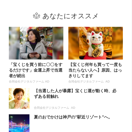
あなたにオススメ
「宝くじを買う前に〇〇をす
【宝くじ何年も買って一度も
るだけです」金運上昇で当選
当たらない人へ】原因、はっ
者が続出
きりしてます
合同会社デジタルファーム AD
合同会社デジタルファーム AD
【当選した人が暴露】宝くじ運が動く時、必
ずある前触れ
合同会社デジタルファーム AD
夏のおでかけは神戸の”駅近リゾート”へ。