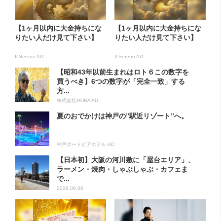
【1ヶ月以内に大金持ちにな
【1ヶ月以内に大金持ちにな
りたい人だけ見て下さい】
りたい人だけ見て下さい】
Il Sereno AD
Il Sereno AD
【昭和43年以前生まれはロト６この数字を
買うべき】6つの数字が「完全一致」する
方...
株式会社MURA AD
夏のおでかけは神戸の”駅近リゾート”へ。
神戸ポートピアホテル AD
【日本初】大阪の河川敷に「屋台エリア」、
ラーメン・焼肉・しゃぶしゃぶ・カフェま
で...
2026.08.06