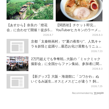
【あすから】奈良の「燈花
【関西初】チケット即完…
会」に合わせて開催！徒歩5
YouTuberヒカキンのラーメン
分…結婚式場が“バル”に、前後
店「みそきん」が大阪上陸！
2026.8.7
2026.8.3
で食事が楽しめる
「待ってました」と話題
京都「太秦映画村」で“夏の夜祭り”、人気キャ
ラ＆妖怪と盆踊り…最恐お化け屋敷もリニュー
アル
2026.7.23
2万円超えでも争奪戦…大阪の「ミャクミャク
撮影会」に全国からファン集結、参加者に聞
いた「それでも会いたい理由」
2026.8.3
【新グッズ】大阪・海遊館に「コワかわ」ぬ
いぐるみ誕生…オスとメスどこが違う？ 飼育
員監修でリアルに再現
2026.7.25
Recommended by