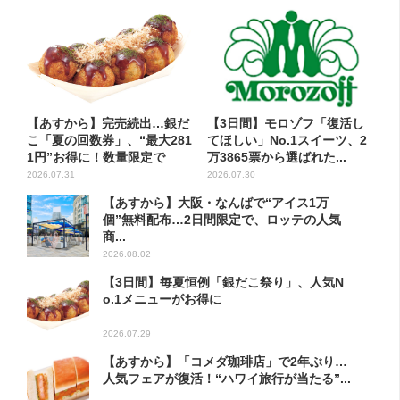
【あすから】完売続出…銀だ
【3日間】モロゾフ「復活し
こ「夏の回数券」、“最大281
てほしい」No.1スイーツ、2
1円”お得に！数量限定で
万3865票から選ばれた...
2026.07.31
2026.07.30
【あすから】大阪・なんばで“アイス1万
個”無料配布…2日間限定で、ロッテの人気
商...
2026.08.02
【3日間】毎夏恒例「銀だこ祭り」、人気N
o.1メニューがお得に
2026.07.29
【あすから】「コメダ珈琲店」で2年ぶり…
人気フェアが復活！“ハワイ旅行が当たる”...