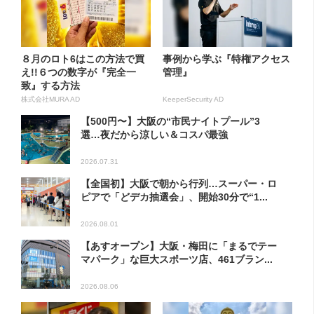
８月のロト6はこの方法で買
事例から学ぶ『特権アクセス
え!!６つの数字が『完全一
管理』
致』する方法
株式会社MURA AD
KeeperSecurity AD
【500円〜】大阪の“市民ナイトプール”3
選…夜だから涼しい＆コスパ最強
2026.07.31
【全国初】大阪で朝から行列…スーパー・ロ
ピアで「どデカ抽選会」、開始30分で“1...
2026.08.01
【あすオープン】大阪・梅田に「まるでテー
マパーク」な巨大スポーツ店、461ブラン...
2026.08.06