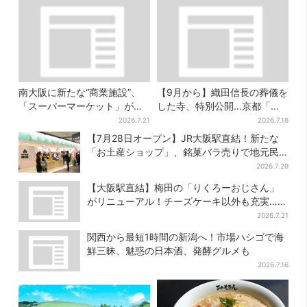
南大阪に新たな“商業施設”、
【9月から】織田信長の葬儀を
「スーパーマーケット」が先
した寺、特別公開…京都「大
行オープン！駅直結＆21時ま
徳寺」3年ぶりの“レア寺院”も
2026.7.21
2026.7.16
で営業
【7月28日オープン】JR大阪駅直結！新たな
「お土産ショップ」、銘菓バラ売りで地元民
の“おやつ調達”にも
2026.7.29
【大阪駅直結】梅田の「りくろーおじさん」
がリニューアル！チーズケーキ以外も充実…並
ばず買える「ロッカー」も設置
2026.7.21
関西から最短1時間の新潟へ！市場ハシゴで海
鮮三昧、魅惑の日本酒、発酵グルメも
2026.7.16