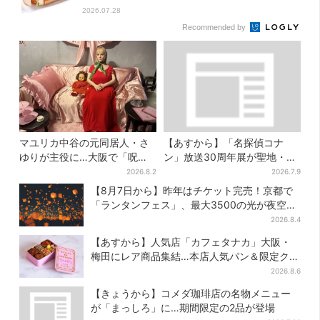
2026.07.28
Recommended by
マユリカ中谷の元同居人・さ
【あすから】「名探偵コナ
ゆりが主役に…大阪で「呪物
ン」放送30周年展が聖地・大
展」開催、コンセプトは“呪物
阪で、貴重な資料＆歴代の名
2026.8.2
2026.7.9
たちのお茶会”
台詞シーンも
【8月7日から】昨年はチケット完売！京都で
「ランタンフェス」、最大3500の光が夜空
に…会場には縁日も
2026.8.4
【あすから】人気店「カフェタナカ」大阪・
梅田にレア商品集結…本店人気パン＆限定クッ
キー缶も！ 7日間の夏イベント
2026.8.6
【きょうから】コメダ珈琲店の名物メニュー
が「まっしろ」に…期間限定の2品が登場