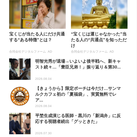
宝くじが当たる人にだけ共通
“宝くじは運じゃなかった”当
する“ある特徴”とは？
たる人の“共通点”を知っただ
け
合同会社デジタルファーム AD
合同会社デジタルファーム AD
明智光秀が退場→いよいよ後半戦へ、新キャ
スト続々…「豊臣兄弟！」振り返り＆第30...
2026.08.04
【きょうから】限定ポーチは今だけ…サンマ
ルクカフェ初の「夏福袋」、実質無料でレ
ア...
2026.08.04
平埜生成演じる医師・黒川の「新潟弁」に反
応する視聴者続出「グッときた」
2026.07.30