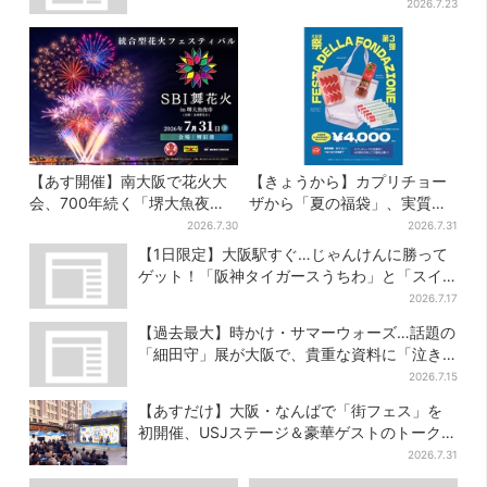
2026.7.23
【あす開催】南大阪で花火大
【きょうから】カプリチョー
会、700年続く「堺大魚夜
ザから「夏の福袋」、実質無
市」のフィナーレ飾る…有料
料…？値段以上の食事券＆限
2026.7.30
2026.7.31
エリア外は観覧制限も
定アイテム付き
【1日限定】大阪駅すぐ…じゃんけんに勝って
ゲット！「阪神タイガースうちわ」と「スイ
カ」の無料配布
2026.7.17
【過去最大】時かけ・サマーウォーズ…話題の
「細田守」展が大阪で、貴重な資料に「泣き
そうになった」
2026.7.15
【あすだけ】大阪・なんばで「街フェス」を
初開催、USJステージ＆豪華ゲストのトークシ
ョーも！参加無料で
2026.7.31