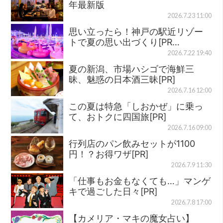
年最新版
2026.7.23 11:00
思い立ったら！神戸の駅近リゾー
トで夏の思い出づくり[PR…
2026.7.22 19:40
夏の新潟、市場ハシゴで海鮮三
昧、魅惑の日本酒三昧[PR]
2026.7.16 12:00
この夏は特急「しおかぜ」に乗っ
て、おトクに四国旅[PR]
2026.7.16 09:00
行列店のパン飲みセットが1100
円！？お得ワザ[PR]
2026.7.9 11:30
「仕事もお金もなくても…」マンゲ
キで過ごした日々[PR]
2026.7.8 17:00
【カメリア・マキの魔女占い】