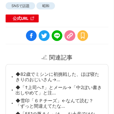
SNSで話題
昭和
公式URL
関連記事
◆82歳でミシンに初挑戦した、ほぼ寝た
きりのおじいさん→…
◆「†上司へ†」とメール→「中2ぽい書き
出しやめて」と注…
◆雪印「６Ｐチーズ」←なんて読む？
「ずっと間違えてたな…
◆「551の豚まん」は……お土産ではな