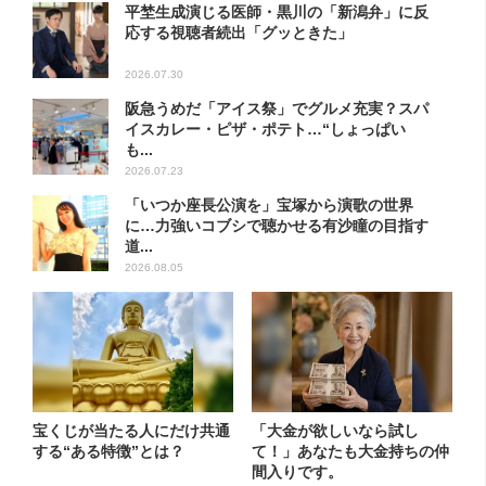
平埜生成演じる医師・黒川の「新潟弁」に反
応する視聴者続出「グッときた」
2026.07.30
阪急うめだ「アイス祭」でグルメ充実？スパ
イスカレー・ピザ・ポテト…“しょっぱい
も...
2026.07.23
「いつか座長公演を」宝塚から演歌の世界
に…力強いコブシで聴かせる有沙瞳の目指す
道...
2026.08.05
宝くじが当たる人にだけ共通
「大金が欲しいなら試し
する“ある特徴”とは？
て！」あなたも大金持ちの仲
間入りです。