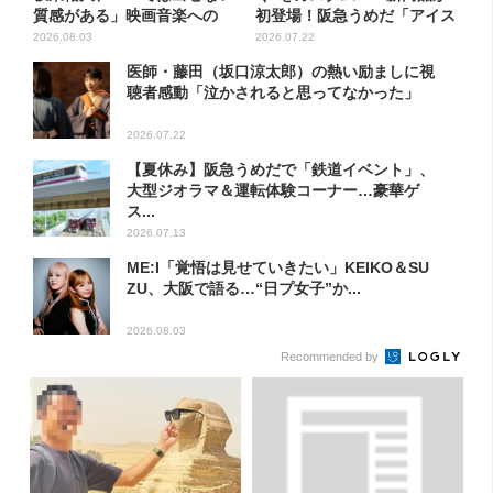
質感がある」映画音楽への
初登場！阪急うめだ「アイス
こ...
フ...
2026.08.03
2026.07.22
医師・藤田（坂口涼太郎）の熱い励ましに視
聴者感動「泣かされると思ってなかった」
2026.07.22
【夏休み】阪急うめだで「鉄道イベント」、
大型ジオラマ＆運転体験コーナー…豪華ゲ
ス...
2026.07.13
ME:I「覚悟は見せていきたい」KEIKO＆SU
ZU、大阪で語る…“日プ女子”か...
2026.08.03
Recommended by