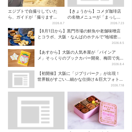
エジプトで自撮りしていた
【きょうから】コメダ珈琲店
ら、ガイドが「撮ります
の名物メニューが「まっし
よ！」→ノリノリでポーズを
ろ」に…期間限定の2品が登場
2026.8.7
2026.7.23
取っていたら…… 海外旅行
【8月1日から】黒門市場の鮮魚や老舗味噌店
でのトラブル防止策を
とコラボ、大阪・なんばのホテルで“地域密
着”の限定バーガー
2026.8.5
【あすから】大阪の人気本屋が「パインア
メ」そっくりのブックカバー開発、梅田で先
行販売
2026.8.4
【初開催】大阪に「ジブリパーク」が出現！
世界観がすごい…細かな仕掛け＆巨大フォトス
ポットに注目
2026.7.18