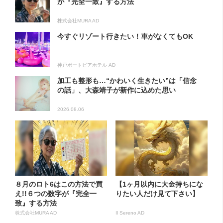
が『完全一致』する方法
株式会社MURA AD
今すぐリゾート行きたい！車がなくてもOK
神戸ポートピアホテル AD
加工も整形も…“かわいく生きたい”は「信念
の話」、大森靖子が新作に込めた思い
2026.08.06
８月のロト6はこの方法で買
【1ヶ月以内に大金持ちにな
え!!６つの数字が『完全一
りたい人だけ見て下さい】
致』する方法
株式会社MURA AD
Il Sereno AD