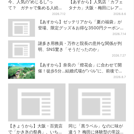
今、人気の“めじるし”っ
【あすから】人気店「カフェ
て？ ガチャで集める人続
タナカ」大阪・梅田にレア商
出…収集家とメーカーに聞い
品集結…本店人気パン＆限定
2026.7.12
2026.8.6
たヒットの背景
クッキー缶も！ 7日間の夏イ
【あすから】ゼッテリアから「夏の福袋」が
ベント
登場、限定グッズ＆お得な3500円クーポン付
き
2026.7.14
謎多き用務員・万作と院長の意外な関係が判
明、SNS驚き「そうだったのか」
2026.7.27
【あすから】奈良の「燈花会」に合わせて開
催！徒歩5分…結婚式場が“バル”に、前後で食
事が楽しめる
2026.8.7
【きょうから】大阪・百貨店
同じ「黒ラベル」なのに味が
で「かき氷の祭典」、いち
違う？ 梅田に体験型の常設