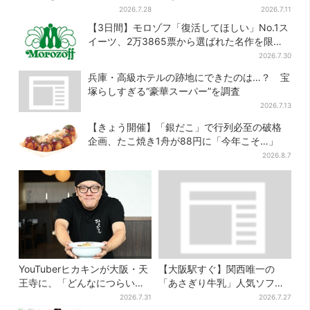
ご・イチジク・紅茶・チー
店、“1人2杯まで”で0次会にも
2026.7.28
2026.7.11
ズ…17店舗のメニュー集結
便利
【3日間】モロゾフ「復活してほしい」No.1ス
イーツ、2万3865票から選ばれた名作を限定
販売
2026.7.30
兵庫・高級ホテルの跡地にできたのは…？ 宝
塚らしすぎる“豪華スーパー”を調査
2026.7.13
【きょう開催】「銀だこ」で行列必至の破格
企画、たこ焼き1舟が88円に「今年こそ…」
2026.8.7
YouTuberヒカキンが大阪・天
【大阪駅すぐ】関西唯一の
王寺に、「どんなにつらい時
「あさぎり牛乳」人気ソフト
でも…」ラーメン愛＆兄セイ
クリームが進化…ここだけの
2026.7.31
2026.7.27