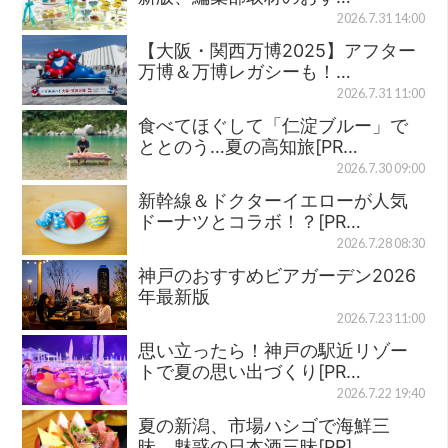
2026.7.31 14:00
【大阪・関西万博2025】アフター
万博＆万博レガシーも！…
2026.7.31 11:00
食べてほぐして「仁淀ブルー」で
ととのう…夏の高知旅[PR…
2026.7.30 09:00
新幹線＆ドクターイエローが人気
ドーナツとコラボ！？[PR…
2026.7.28 08:30
神戸のおすすめビアガーデン2026
年最新版
2026.7.23 11:00
思い立ったら！神戸の駅近リゾー
トで夏の思い出づくり[PR…
2026.7.22 19:40
夏の新潟、市場ハシゴで海鮮三
昧、魅惑の日本酒三昧[PR]