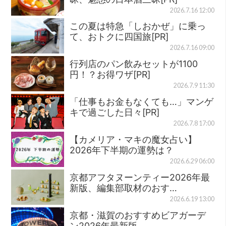
2026.7.16 12:00
この夏は特急「しおかぜ」に乗っ
て、おトクに四国旅[PR]
2026.7.16 09:00
行列店のパン飲みセットが1100
円！？お得ワザ[PR]
2026.7.9 11:30
「仕事もお金もなくても…」マンゲ
キで過ごした日々[PR]
2026.7.8 17:00
【カメリア・マキの魔女占い】
2026年下半期の運勢は？
2026.6.29 06:00
京都アフタヌーンティー2026年最
新版、編集部取材のおす…
2026.6.19 13:00
京都・滋賀のおすすめビアガーデ
ン2026年最新版