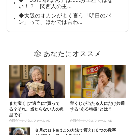
い！？ 関西人の主…
◆大阪のオカンがよく言う「明日のパ
ン」って、ほかでは言わ…
あなたにオススメ
まだ宝くじ“適当に”買って
宝くじが当たる人にだけ共通
る？それ、当たらない人の典
する“ある特徴”とは？
型です
合同会社デジタルファーム AD
合同会社デジタルファーム AD
８月のロト6はこの方法で買え!!６つの数字