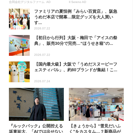
合同会社デジタルファーム AD
Il Sereno AD
ファミリアの夏恒例「みらい百貨店」、阪急
うめだ本店で開幕…限定グッズを大人買い
す...
2026.07.22
【初日から行列】大阪・梅田で「アイスの祭
典」、販売30分で完売…“ほうせき箱”の...
2026.07.22
【国内最大級】大阪で「うめだスヌーピーフ
ェスティバル」、約80ブランドが集結！こ...
2026.07.24
『ルックバック』公開控える
【きょうから】“雪見だいふ
坂東祐大、「AIでは出せない
く”をカスタム…？新商品が