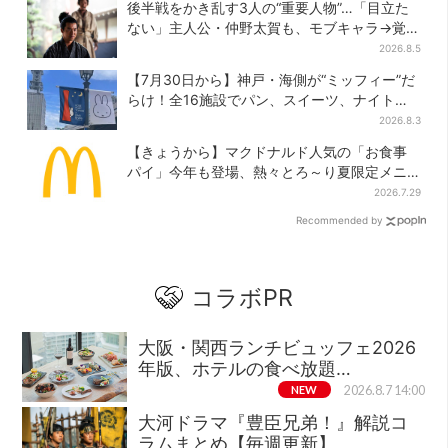
キンとの思い出を語る
新メニューも仲間入り
後半戦をかき乱す3人の“重要人物”…「目立た
ない」主人公・仲野太賀も、モブキャラ→覚醒
へ【豊臣兄弟】
2026.8.5
【7月30日から】神戸・海側が“ミッフィー”だ
らけ！全16施設でパン、スイーツ、ナイトマ
ーケットも
2026.8.3
【きょうから】マクドナルド人気の「お食事
パイ」今年も登場、熱々とろ～り夏限定メニ
ュー
2026.7.29
Recommended by
コラボPR
大阪・関西ランチビュッフェ2026
年版、ホテルの食べ放題…
NEW
2026.8.7 14:00
大河ドラマ『豊臣兄弟！』解説コ
ラムまとめ【毎週更新】