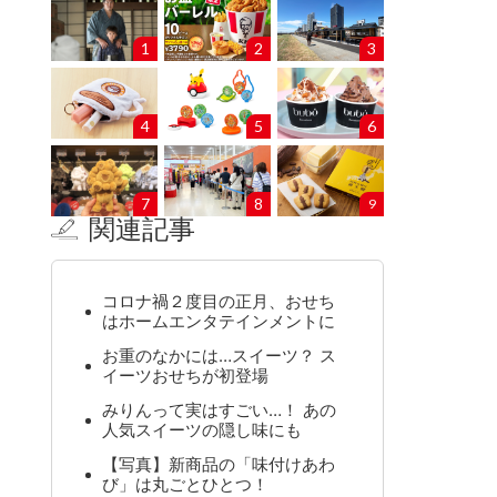
1
2
3
4
5
6
7
8
9
関連記事
コロナ禍２度目の正月、おせち
はホームエンタテインメントに
お重のなかには…スイーツ？ ス
イーツおせちが初登場
みりんって実はすごい…！ あの
人気スイーツの隠し味にも
【写真】新商品の「味付けあわ
び」は丸ごとひとつ！