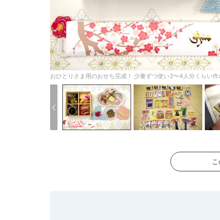
おひとりさま用のおせち完成！ 少量ずつ使い3〜4人分くらい
こ