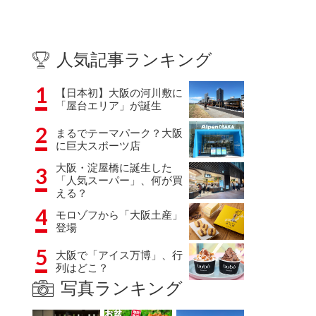
人気記事ランキング
1
【日本初】大阪の河川敷に
「屋台エリア」が誕生
2
まるでテーマパーク？大阪
に巨大スポーツ店
大阪・淀屋橋に誕生した
3
「人気スーパー」、何が買
える？
4
モロゾフから「大阪土産」
登場
5
大阪で「アイス万博」、行
列はどこ？
写真ランキング