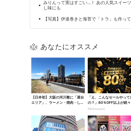
みりんって実はすごい…！ あの人気スイー
し味にも
【写真】伊達巻きと海苔で「トラ」も作って
あなたにオススメ
【日本初】大阪の河川敷に「屋台
「え、こんなセールやって
エリア」、ラーメン・焼肉・しゃ
の？」80％OFF以上が続々
ぶしゃぶ・カフェまで...
場！Amazonの本気が...
PR(Amazon)