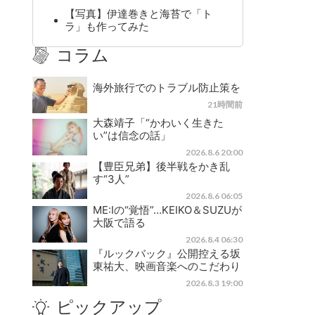
【写真】伊達巻きと海苔で「ト
ラ」も作ってみた
コラム
海外旅行でのトラブル防止策を
21時間前
大森靖子「“かわいく生きた
い”は信念の話」
2026.8.6 20:00
【豊臣兄弟】後半戦をかき乱
す“3人”
2026.8.6 06:05
ME:Iの“覚悟”…KEIKO＆SUZUが
大阪で語る
2026.8.4 06:30
『ルックバック』公開控える坂
東祐大、映画音楽へのこだわり
2026.8.3 19:00
ピックアップ