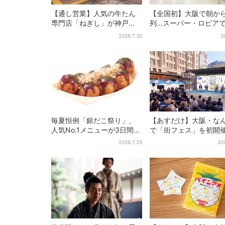
【通し営業】人気の牛たん
【全国初】大阪で朝か
専門店「ねぎし」が神戸
列…スーパー・ロピア
に、「想像しただけでお腹
デカ抽選会」、開始30
2026.7.30
2
空く…」SNSで喜びの声
で“1等黒毛和牛”の当選
毎夏恒例「銀だこ祭り」、
【あすだけ】大阪・な
人気No.1メニューが3日間だ
で「街フェス」を初開
けお得に
USJステージ＆豪華ゲ
2026.7.29
20
のトークショーも！参
料で