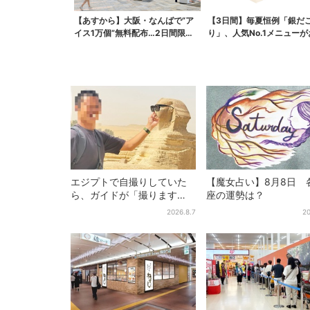
【あすから】大阪・なんばで“ア
【3日間】毎夏恒例「銀だ
イス1万個”無料配布…2日間限定
り」、人気No.1メニュー
で、ロッテの人気商...
エジプトで自撮りしていた
【魔女占い】8月8日 
ら、ガイドが「撮ります
座の運勢は？
よ！」→ノリノリでポーズ
2026.8.7
20
を取っていたら…… 海外旅
行でのトラブル防止策を