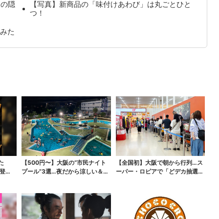
ツの隠
【写真】新商品の「味付けあわび」は丸ごとひと
つ！
みた
た
【500円〜】大阪の“市民ナイト
【全国初】大阪で朝から行列…ス
登
プール”3選…夜だから涼しい＆コ
ーパー・ロピアで「どデカ抽選
スパ最強
会」、開始30分で“1...