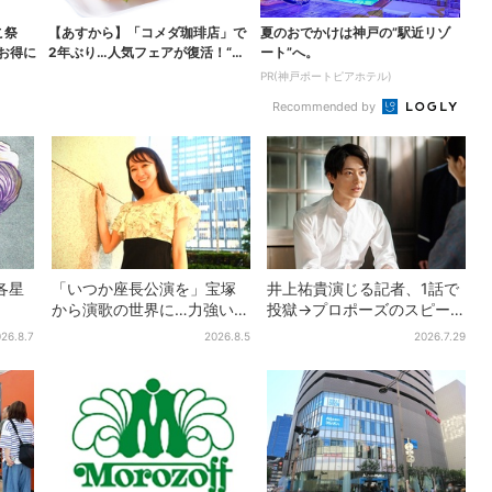
こ祭
【あすから】「コメダ珈琲店」で
夏のおでかけは神戸の”駅近リゾ
がお得に
2年ぶり…人気フェアが復活！“ハ
ート”へ。
ワイ旅行が当たる”...
PR(神戸ポートピアホテル)
Recommended by
各星
「いつか座長公演を」宝塚
井上祐貴演じる記者、1話で
から演歌の世界に…力強いコ
投獄→プロポーズのスピー
ブシで聴かせる有沙瞳の目
ド感に視聴者驚き「横沢さ
26.8.7
2026.8.5
2026.7.29
指す道とは
んだけ怒涛すぎる」