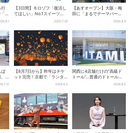
ら行
【3日間】モロゾフ「復活し
【あすオープン】大阪・梅
で「ど
てほしい」No.1スイーツ、2
田に「まるでテーマパー
分
万3865票から選ばれた名作
ク」な巨大スポーツ店、461
026.8.1
2026.7.30
2026.8.6
も
を限定販売
ブランド集結！ 6フロアを
まとめて紹介
んば
【8月7日から】昨年はチケ
関西に4店舗だけの“高級ド
催、
ット完売！京都で「ランタ
トール”…普通のドトール
スト
ンフェス」、最大3500の光
と、何が違う？コーヒーは
26.7.31
2026.8.4
2026.8.5
加無
が夜空に…会場には縁日も
約2倍の600円