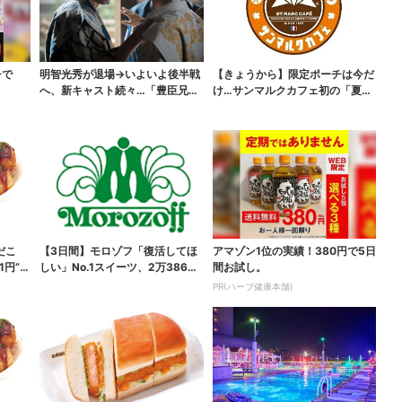
チで
明智光秀が退場→いよいよ後半戦
【きょうから】限定ポーチは今だ
へ、新キャスト続々…「豊臣兄
け…サンマルクカフェ初の「夏福
弟！」振り返り＆第30...
袋」、実質無料でレア...
だこ
【3日間】モロゾフ「復活してほ
アマゾン1位の実績！380円で5日
1円”お
しい」No.1スイーツ、2万3865
間お試し。
票から選ばれた...
PR(ハーブ健康本舗)