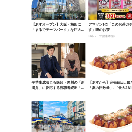
【あすオープン】大阪・梅田に
アマゾン1位「このお茶ガ
「まるでテーマパーク」な巨大ス
す」噂のお茶
ポーツ店、461ブラン...
PR(ハーブ健康本舗)
平埜生成演じる医師・黒川の「新
【あすから】完売続出…銀
潟弁」に反応する視聴者続出「グ
「夏の回数券」、“最大281
ッときた」
得に！数量限定で