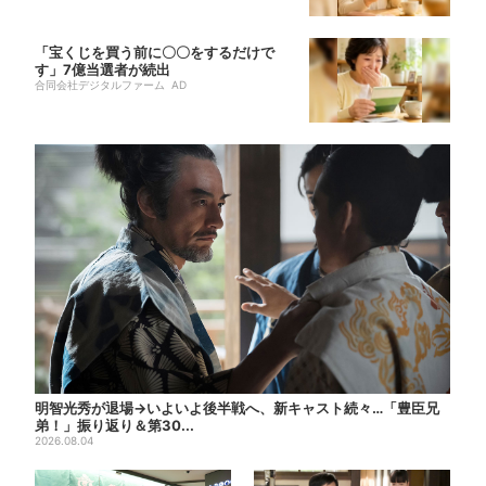
「宝くじを買う前に〇〇をするだけで
す」7億当選者が続出
合同会社デジタルファーム AD
明智光秀が退場→いよいよ後半戦へ、新キャスト続々…「豊臣兄
弟！」振り返り＆第30...
2026.08.04