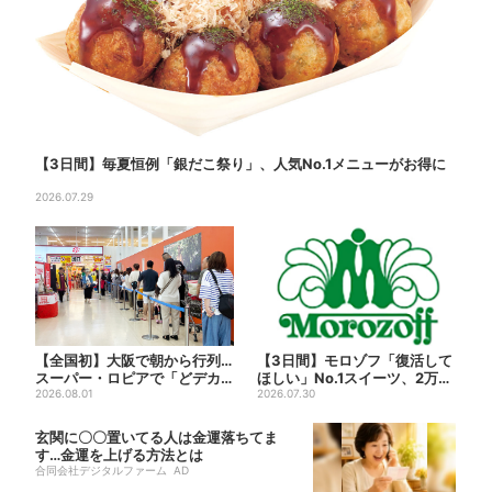
【3日間】毎夏恒例「銀だこ祭り」、人気No.1メニューがお得に
2026.07.29
【全国初】大阪で朝から行列…
【3日間】モロゾフ「復活して
スーパー・ロピアで「どデカ
ほしい」No.1スイーツ、2万3
抽選会」、開始30分で“1...
2026.08.01
865票から選ばれた...
2026.07.30
玄関に〇〇置いてる人は金運落ちてま
す…金運を上げる方法とは
合同会社デジタルファーム AD