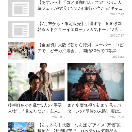
上庭園”も
【あすから】「コメダ珈琲店」で2年ぶり…人
気フェアが復活！“ハワイ旅行が当たる”キャン
ペーンも
2026.7.28
【7月末から・限定販売】引退する「500系新
幹線＆ドクターイエロー」×人気ドーナツ店が
コラボ、手土産の切り札にも
2026.7.27
【全国初】大阪で朝から行列…スーパー・ロピ
アで「どデカ抽選会」、開始30分で“1等黒毛
和牛”の当選も
2026.8.1
後半戦をかき乱す3人の“重要
また史実無視？初めて見るパ
人物”…「目立たない」主人
ターンの“明智の末路”…実は、
公・仲野太賀も、モブキャラ
ありえなくもない！？【豊臣
2026.8.5
2026.7.29
→覚醒へ【豊臣兄弟】
兄弟】
【あすから】大阪・なんばで“アイス1万個”無
料配布…2日間限定で、ロッテの人気商品もら