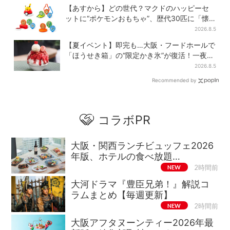
【あすから】どの世代？マクドのハッピーセ
ットに“ポケモンおもちゃ”、歴代30匹に「懐
かしい」と喜びの声
2026.8.5
【夏イベント】即完も…大阪・フードホールで
「ほうせき箱」の“限定かき氷”が復活！一夜限
りの盆踊りも
2026.8.5
Recommended by
コラボPR
大阪・関西ランチビュッフェ2026
年版、ホテルの食べ放題…
NEW
2時間前
大河ドラマ『豊臣兄弟！』解説コ
ラムまとめ【毎週更新】
NEW
2時間前
大阪アフタヌーンティー2026年最