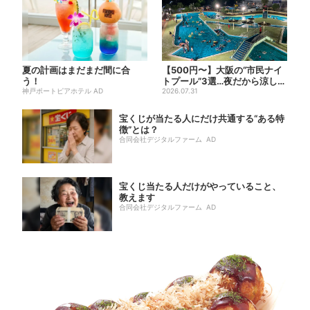
夏の計画はまだまだ間に合
【500円〜】大阪の“市民ナイ
う！
トプール”3選…夜だから涼しい
神戸ポートピアホテル AD
＆コスパ最強
2026.07.31
宝くじが当たる人にだけ共通する“ある特
徴”とは？
合同会社デジタルファーム AD
宝くじ当たる人だけがやっていること、
教えます
合同会社デジタルファーム AD