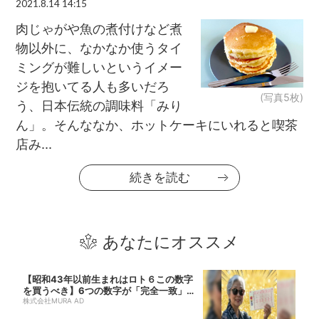
2021.8.14 14:15
肉じゃがや魚の煮付けなど煮
物以外に、なかなか使うタイ
ミングが難しいというイメー
ジを抱いてる人も多いだろ
(写真5枚)
う、日本伝統の調味料「みり
ん」。そんななか、ホットケーキにいれると喫茶
店み...
続きを読む
あなたにオススメ
【昭和43年以前生まれはロト６この数字
を買うべき】6つの数字が「完全一致」す
る方...
株式会社MURA AD