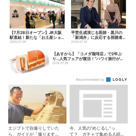
【7月28日オープン】JR大阪
平埜生成演じる医師・黒川の
駅直結！新たな「お土産ショ
「新潟弁」に反応する視聴者
ップ」、銘菓バラ売りで地...
2026.07.29
続出「グッときた」
2026.07.30
【あすから】「コメダ珈琲店」で2年ぶ
り…人気フェアが復活！“ハワイ旅行が当
たる”...
2026.07.28
Recommended by
エジプトで自撮りしていた
今、人気の“めじるし”っ
ら、ガイドが「撮ります
て？ ガチャで集める人続