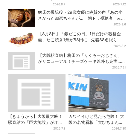
よ！」→ノリノリでポーズを
出…収集家とメーカーに聞い
2026.8.7
2026.7.12
取っていたら…… 海外旅行
たヒットの背景
病床の母親役・29歳女優に称賛の声「あの小
でのトラブル防止策を
さかった加恋ちゃんが…」朝ドラ視聴者しみじ
み
2026.8.6
【8月8日】「銀だこの日」1日だけの破格企
画、たこ焼き1舟が88円に…先着88名限り
2026.8.2
【大阪駅直結】梅田の「りくろーおじさん」
がリニューアル！チーズケーキ以外も充実…並
ばず買える「ロッカー」も設置
2026.7.21
【きょうから】大阪最大級！
カワイイけど見たら危険！ 大
駅直結の「巨大施設」がオー
阪の名物看板「大ぴちょんく
プン、誰でも行ける“無料の屋
ん」に異変、青→真っ黒に…
2026.7.8
2026.7.30