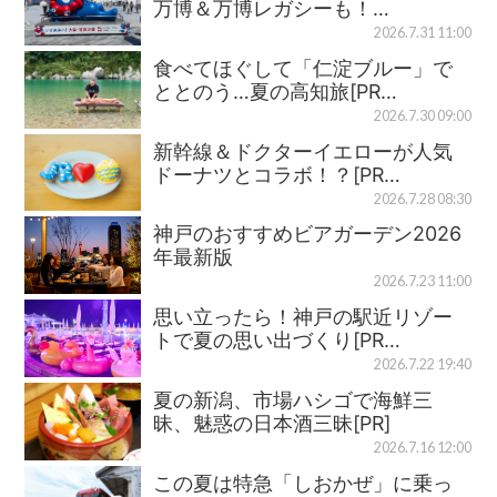
万博＆万博レガシーも！…
2026.7.31 11:00
食べてほぐして「仁淀ブルー」で
ととのう…夏の高知旅[PR…
2026.7.30 09:00
新幹線＆ドクターイエローが人気
ドーナツとコラボ！？[PR…
2026.7.28 08:30
神戸のおすすめビアガーデン2026
年最新版
2026.7.23 11:00
思い立ったら！神戸の駅近リゾー
トで夏の思い出づくり[PR…
2026.7.22 19:40
夏の新潟、市場ハシゴで海鮮三
昧、魅惑の日本酒三昧[PR]
2026.7.16 12:00
この夏は特急「しおかぜ」に乗っ