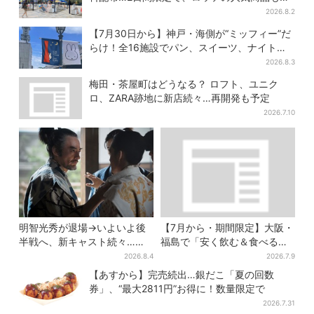
える
2026.8.2
【7月30日から】神戸・海側が“ミッフィー”だ
らけ！全16施設でパン、スイーツ、ナイトマ
ーケットも
2026.8.3
梅田・茶屋町はどうなる？ ロフト、ユニク
ロ、ZARA跡地に新店続々…再開発も予定
2026.7.10
明智光秀が退場→いよいよ後
【7月から・期間限定】大阪・
半戦へ、新キャスト続々…
福島で「安く飲む＆食べる」
「豊臣兄弟！」振り返り＆第
お得ワザ → 行列店のパン飲み
2026.8.4
2026.7.9
30回あらすじ
セット1100円など……人気店
【あすから】完売続出…銀だこ「夏の回数
から4選
券」、“最大2811円”お得に！数量限定で
2026.7.31