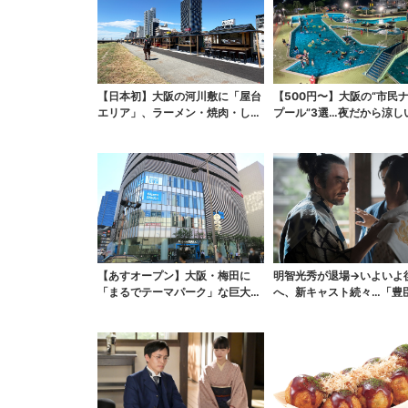
【日本初】大阪の河川敷に「屋台
【500円〜】大阪の“市民
エリア」、ラーメン・焼肉・しゃ
プール”3選…夜だから涼し
ぶしゃぶ・カフェまで...
スパ最強
【あすオープン】大阪・梅田に
明智光秀が退場→いよいよ
「まるでテーマパーク」な巨大ス
へ、新キャスト続々…「豊
ポーツ店、461ブラン...
弟！」振り返り＆第30...