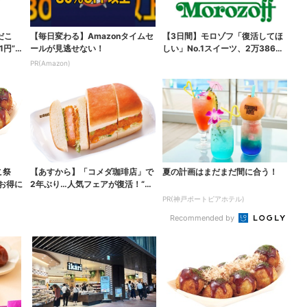
だこ
【毎日変わる】Amazonタイムセ
【3日間】モロゾフ「復活してほ
1円”お
ールが見逃せない！
しい」No.1スイーツ、2万3865
票から選ばれた...
PR(Amazon)
こ祭
【あすから】「コメダ珈琲店」で
夏の計画はまだまだ間に合う！
がお得に
2年ぶり…人気フェアが復活！“ハ
ワイ旅行が当たる”...
PR(神戸ポートピアホテル)
Recommended by