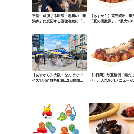
平埜生成演じる医師・黒川の「新
【あすから】完売続出…銀
潟弁」に反応する視聴者続出「グ
「夏の回数券」、“最大281
ッときた」
得に！数量限定で
【あすから】大阪・なんばで“ア
【3日間】毎夏恒例「銀だ
イス1万個”無料配布…2日間限定
り」、人気No.1メニュー
で、ロッテの人気商...