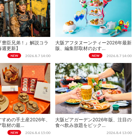
『豊臣兄弟！』解説コラ
大阪アフタヌーンティー2026年最新
毎週更新】
版、編集部取材のおす…
2026.8.7 14:00
2026.8.7 14:00
NEW
NEW
すめの手土産2026年、
大阪ビアガーデン2026年版、注目の
ア取材の最…
食べ飲み放題をピック…
2026.8.6 15:00
2026.8.4 13:00
NEW