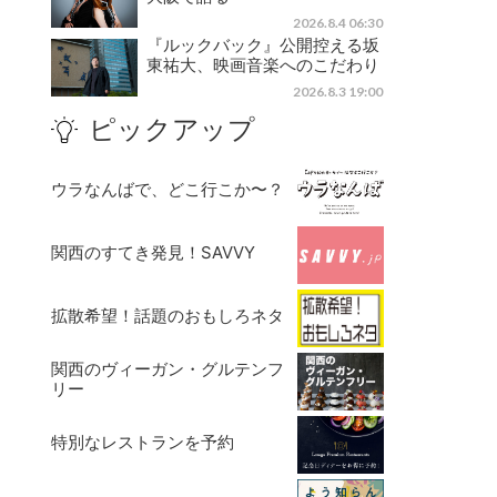
2026.8.4 06:30
『ルックバック』公開控える坂
東祐大、映画音楽へのこだわり
2026.8.3 19:00
ピックアップ
ウラなんばで、どこ行こか〜？
関西のすてき発見！SAVVY
拡散希望！話題のおもしろネタ
関西のヴィーガン・グルテンフ
リー
特別なレストランを予約