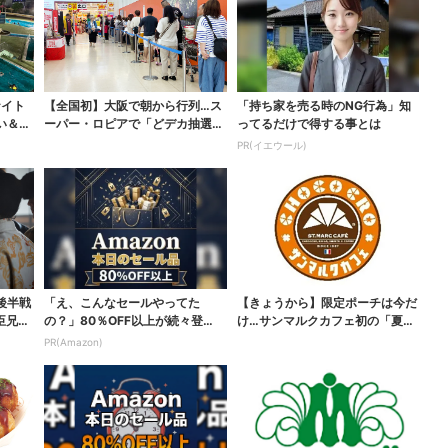
ナイト
【全国初】大阪で朝から行列…ス
「持ち家を売る時のNG行為」知
い＆コ
ーパー・ロピアで「どデカ抽選
ってるだけで得する事とは
会」、開始30分で“1...
PR(イエウール)
後半戦
「え、こんなセールやってた
【きょうから】限定ポーチは今だ
臣兄
の？」80％OFF以上が続々登
け…サンマルクカフェ初の「夏福
場！Amazonの本気が...
袋」、実質無料でレア...
PR(Amazon)