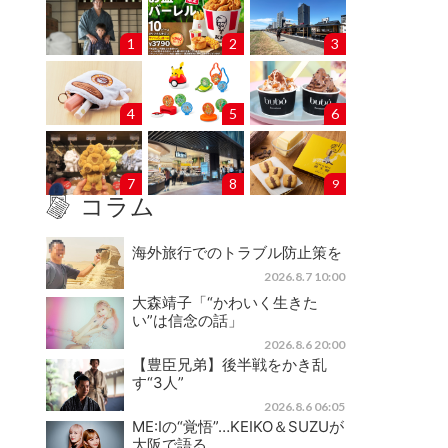
1
2
3
4
5
6
7
8
9
コラム
海外旅行でのトラブル防止策を
2026.8.7 10:00
大森靖子「“かわいく生きた
い”は信念の話」
2026.8.6 20:00
【豊臣兄弟】後半戦をかき乱
す“3人”
2026.8.6 06:05
ME:Iの“覚悟”…KEIKO＆SUZUが
大阪で語る