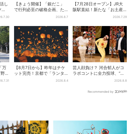
復活し
【きょう開催】「銀だこ」
【7月28日オープン】JR大
ツ、2
で行列必至の破格企画、た
阪駅直結！新たな「お土産
た名作
こ焼き1舟が88円に「今年こ
ショップ」、銘菓バラ売り
6.7.30
2026.8.7
2026.7.29
そ…」
で地元民の“おやつ調達”にも
「万
【8月7日から】昨年はチケ
芸人顔負け？ 河合郁人がコ
河野純
ット完売！京都で「ランタ
ラボコントに全力投球、“芸
グルー
ンフェス」、最大3500の光
人も恥ずかしくてやらな
26.7.31
2026.8.4
2026.8.8
が夜空に…会場には縁日も
い”ギャグにも挑戦
Recommended by