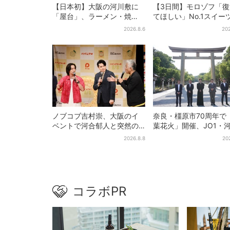
【日本初】大阪の河川敷に
【3日間】モロゾフ「
「屋台」、ラーメン・焼
てほしい」No.1スイー
肉・しゃぶしゃぶ・カフェ
万3865票から選ばれ
2026.8.6
202
まで…22店舗がオープン
を限定販売
ノブコブ吉村崇、大阪のイ
奈良・橿原市70周年で
ベントで河合郁人と突然の
葉花火」開催、JO1・
サシトーク…名物プロデュー
喜がアンバサダーに…
2026.8.8
20
サーの“無茶振り”に混乱「狂
プ楽曲ともシンクロ
ってる！」
コラボPR