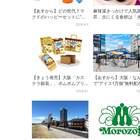
【あすから】どの世代？マ
麻辣湯きっかけで人気
クドのハッピーセットに“ポ
昇、次にくる食材は「
ケモンおもちゃ”、歴代30匹
らげ」？ お菓子もヒッ
2026.8.5
20
に「懐かしい」と喜びの声
購入者9割超が女性
【きょう発売】大阪「カス
【あすから】大阪・な
テラ銀装」、ポムポムプリ
で“アイス1万個”無料配
ンと初コラボ 紙袋まで限
日間限定で、ロッテの
2026.8.1
20
定デザインに
商品もらえる