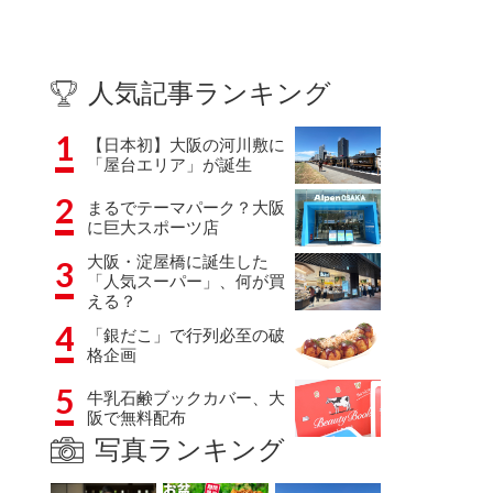
人気記事ランキング
1
【日本初】大阪の河川敷に
「屋台エリア」が誕生
2
まるでテーマパーク？大阪
に巨大スポーツ店
大阪・淀屋橋に誕生した
3
「人気スーパー」、何が買
える？
4
「銀だこ」で行列必至の破
格企画
5
牛乳石鹸ブックカバー、大
阪で無料配布
写真ランキング