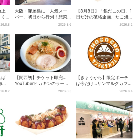
急上
大阪・淀屋橋に「人気スー
【8月8日】「銀だこの日」1
きく
パー」初日から行列！惣菜
日だけの破格企画、たこ焼
ト、
＆弁当コーナーは大幅に拡
き1舟が88円に…先着88名
26.8.8
2026.8.6
2026.8.2
大…人気商品は？
限り
んば
【関西初】チケット即完…
【きょうから】限定ポーチ
布…2
YouTuberヒカキンのラーメ
は今だけ…サンマルクカフェ
人気
ン店「みそきん」が大阪上
初の「夏福袋」、実質無料
26.8.2
2026.8.3
2026.8.4
陸！「待ってました」と話
でレアグッズが手に入る
題