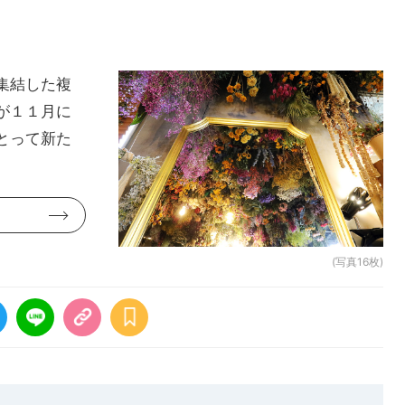
集結した複
が１１月に
とって新た
(写真16枚)