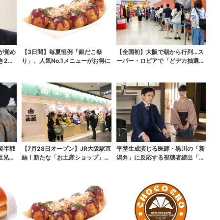
が覚め
【3日間】毎夏恒例「銀だこ祭
【全国初】大阪で朝から行列…ス
き2つ
り」、人気No.1メニューがお得に
ーパー・ロピアで「どデカ抽選
会」、開始30分で“1...
後半戦
【7月28日オープン】JR大阪駅直
平埜生成演じる医師・黒川の「新
臣兄
結！新たな「お土産ショップ」、
潟弁」に反応する視聴者続出「グ
銘菓バラ売りで地...
ッときた」