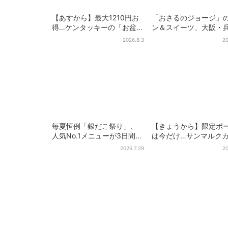
【あすから】最大1210円お
「おさるのジョージ」
得…ケンタッキーの「お盆パ
ン＆スイーツ、大阪・
ック」、2週間だけ！数量限
庫・京都限定で【きょ
2026.8.3
20
定シール付き
ら】発売スタート
毎夏恒例「銀だこ祭り」、
【きょうから】限定ポ
人気No.1メニューが3日間だ
は今だけ…サンマルク
けお得に
初の「夏福袋」、実質
2026.7.29
20
でレアグッズが手に入