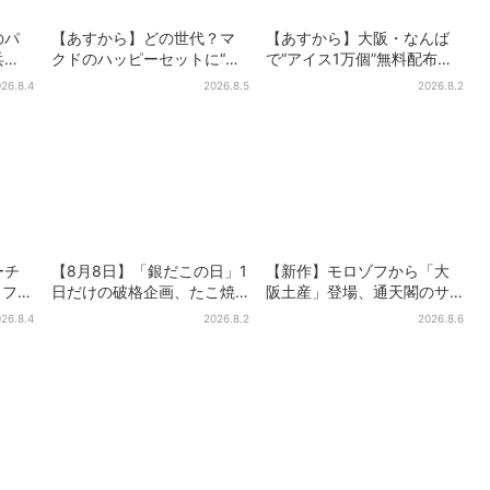
のパ
【あすから】どの世代？マ
【あすから】大阪・なんば
兵
クドのハッピーセットに“ポ
で“アイス1万個”無料配布…2
うか
ケモンおもちゃ”、歴代30匹
日間限定で、ロッテの人気
26.8.4
2026.8.5
2026.8.2
に「懐かしい」と喜びの声
商品もらえる
ーチ
【8月8日】「銀だこの日」1
【新作】モロゾフから「大
カフェ
日だけの破格企画、たこ焼
阪土産」登場、通天閣のサ
無料
き1舟が88円に…先着88名
クサクスイーツ 6カ所で順
26.8.4
2026.8.2
2026.8.6
る
限り
次発売