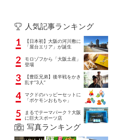
人気記事ランキング
1
【日本初】大阪の河川敷に
「屋台エリア」が誕生
2
モロゾフから「大阪土産」
登場
3
【豊臣兄弟】後半戦をかき
乱す“3人”
4
マクドのハッピーセットに
「ポケモンおもちゃ」
5
まるでテーマパーク？大阪
に巨大スポーツ店
写真ランキング