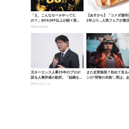
「え、こんなセールやってた
【あすから】「コメダ珈琲
の？」80％OFF以上が続々登
2年ぶり…人気フェアが復活
場！Amazonの本気が...
ワイ旅行が当たる”...
PR(Amazon)
元キーエンス人事25年のプロが
また史実無視？初めて見る
語る人事評価の勘所。「組織を腐
ンの“明智の末路”…実は、
らせるNG評価」とは...
なくもない！？【豊...
PR(ビズヒント)