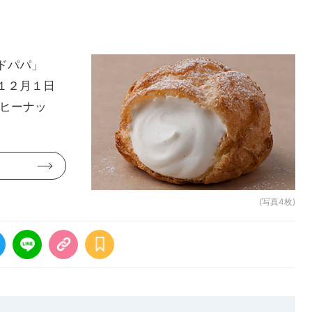
ドパパ」
１２月１日
ーヒーナッ
(写真4枚)