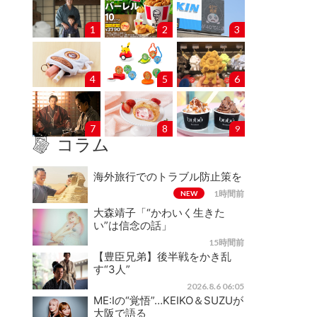
1
2
3
4
5
6
7
8
9
コラム
海外旅行でのトラブル防止策を
1時間前
NEW
大森靖子「“かわいく生きた
い”は信念の話」
15時間前
【豊臣兄弟】後半戦をかき乱
す“3人”
2026.8.6 06:05
ME:Iの“覚悟”…KEIKO＆SUZUが
大阪で語る