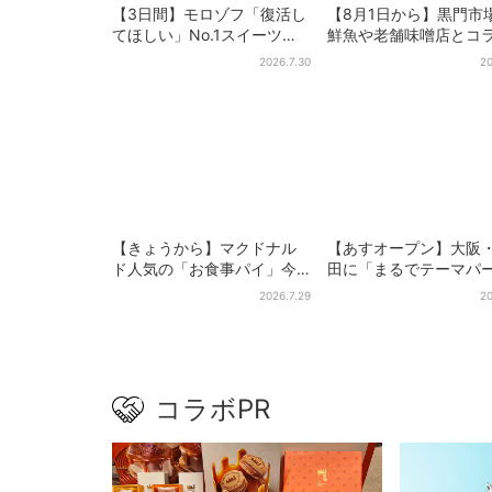
【3日間】モロゾフ「復活し
【8月1日から】黒門市
てほしい」No.1スイーツ、2
鮮魚や老舗味噌店とコ
万3865票から選ばれた名作
ボ、大阪・なんばのホ
2026.7.30
20
を限定販売
で“地域密着”の限定バ
【きょうから】マクドナル
【あすオープン】大阪
ド人気の「お食事パイ」今
田に「まるでテーマパ
年も登場、熱々とろ～り夏
ク」な巨大スポーツ店、
2026.7.29
20
限定メニュー
ブランド集結！ 6フロ
まとめて紹介
コラボPR