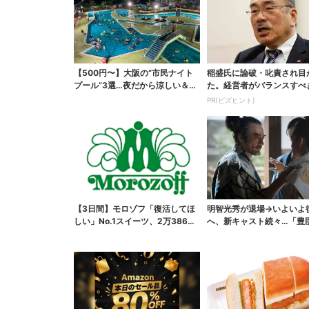
【500円〜】大阪の“市民ナイト
稲盛氏に論破・叱責され目
プール”3選…夜だから涼しい＆コ
た。経営者がバランスすべ
スパ最強
の背反
PR(ビズヒント)
【3日間】モロゾフ「復活してほ
明智光秀が退場→いよいよ
しい」No.1スイーツ、2万3865
へ、新キャスト続々…「豊
票から選ばれた...
弟！」振り返り＆第30...