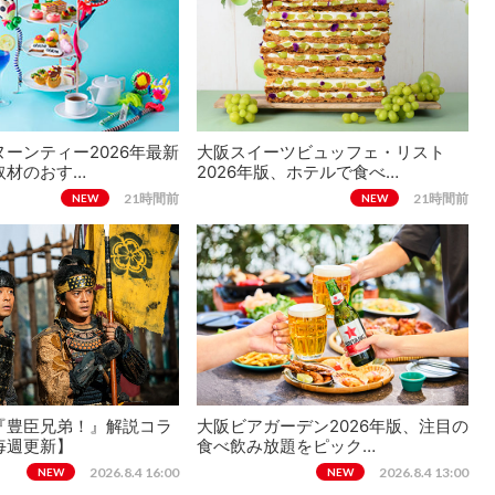
ーンティー2026年最新
大阪スイーツビュッフェ・リスト
取材のおす…
2026年版、ホテルで食べ…
21時間前
21時間前
NEW
NEW
『豊臣兄弟！』解説コラ
大阪ビアガーデン2026年版、注目の
毎週更新】
食べ飲み放題をピック…
2026.8.4 16:00
2026.8.4 13:00
NEW
NEW