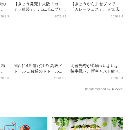
場の
【きょう発売】大阪「カス
【きょうから】セブンで
ラ
テラ銀装」、ポムポムプリ
「カレーフェス」、人気店
テル
ンと初コラボ 紙袋まで限
監修メニューなど全15品！
26.8.5
2026.8.1
2026.8.4
ーガー
定デザインに
お得な割引キャンペーンは2
週間だけ
・梅
関西に4店舗だけの“高級ド
明智光秀が退場→いよいよ
ー
トール”…普通のドトール
後半戦へ、新キャスト続々…
461
と、何が違う？コーヒーは
「豊臣兄弟！」振り返り＆
26.8.6
2026.8.5
2026.8.4
アを
約2倍の600円
第30回あらすじ
Recommended by