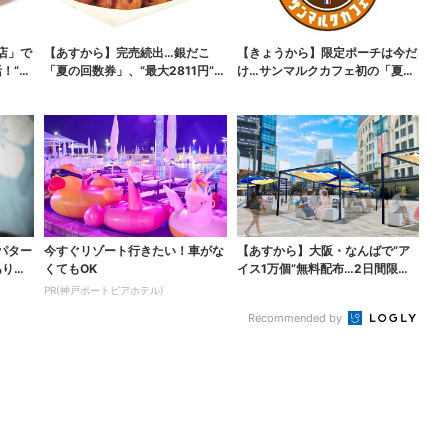
店」で
【あすから】完売続出…銀だこ
【きょうから】限定ポーチは今だ
！“ハ
「夏の回数券」、“最大2811円”お
け…サンマルクカフェ初の「夏福
得に！数量限定で
袋」、実質無料でレア...
パター
今すぐリゾート行きたい！車がな
【あすから】大阪・なんばで“ア
ありえ
くてもOK
イス1万個”無料配布…2日間限定
で、ロッテの人気商...
PR(神戸ポートピアホテル)
Recommended by