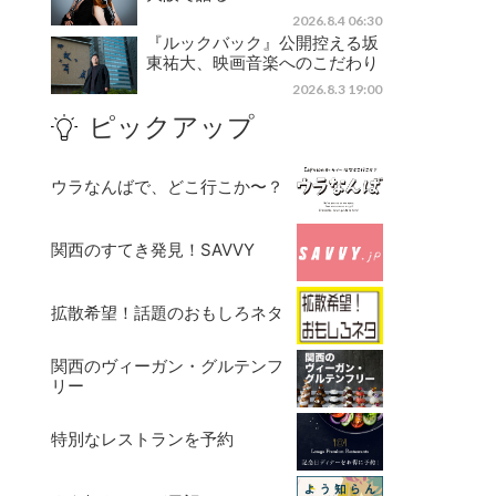
2026.8.4 06:30
『ルックバック』公開控える坂
東祐大、映画音楽へのこだわり
2026.8.3 19:00
ピックアップ
ウラなんばで、どこ行こか〜？
関西のすてき発見！SAVVY
拡散希望！話題のおもしろネタ
関西のヴィーガン・グルテンフ
リー
特別なレストランを予約