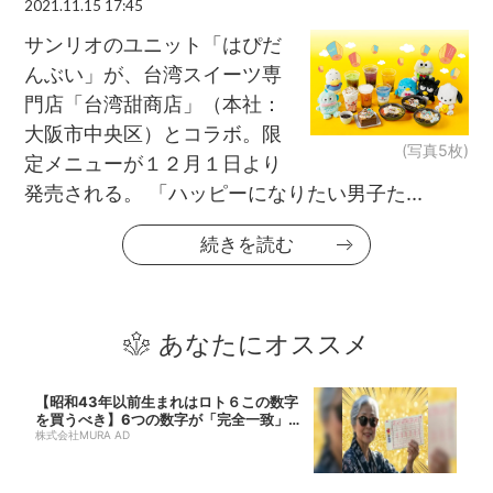
2021.11.15 17:45
サンリオのユニット「はぴだ
んぶい」が、台湾スイーツ専
門店「台湾甜商店」（本社：
大阪市中央区）とコラボ。限
(写真5枚)
定メニューが１２月１日より
発売される。 「ハッピーになりたい男子た...
続きを読む
あなたにオススメ
【昭和43年以前生まれはロト６この数字
を買うべき】6つの数字が「完全一致」す
る方...
株式会社MURA AD