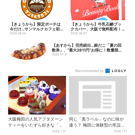
【きょうから】限定ポーチは
【きょうから】牛乳石鹸ブッ
今だけ…サンマルクカフェ初の
クカバー、大阪で無料配布！
「夏福袋」、実質無料でレア...
2026.08.04
先着1000名に「牛のカー...
2026.08.07
【あすから】完売続出…銀だこ「夏の回
数券」、“最大2811円”お得に！数量限定
で
2026.07.31
Recommended by
大阪梅田の人気アフタヌーン
同じ「黒ラベル」なのに味が
ティーをいたずら好きな「リ
違う？ 梅田に体験型の常設
トルミイ」がジャック！「ム
店、“1人2杯まで”で0次会にも
2026.7.31
2026.7.11