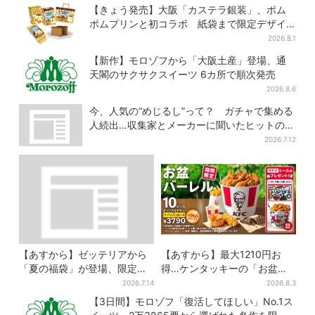
ーミン」たちとバカンスへ
便利
【きょう発売】大阪「カステラ銀装」、ポム
ポムプリンと初コラボ 紙袋まで限定デザイ
ンに
2026.8.1
【新作】モロゾフから「大阪土産」登場、通
天閣のサクサクスイーツ 6カ所で順次発売
2026.8.6
今、人気の“めじるし”って？ ガチャで集める
人続出…収集家とメーカーに聞いたヒットの背
景
2026.7.12
【あすから】ゼッテリアから
【あすから】最大1210円お
「夏の福袋」が登場、限定グ
得…ケンタッキーの「お盆パ
ッズ＆お得な3500円クーポン
ック」、2週間だけ！数量限定
2026.7.14
2026.8.3
付き
シール付き
【3日間】モロゾフ「復活してほしい」No.1ス