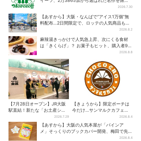
イーツ、2万3865票から選ばれた名作を限定
販売
2026.7.30
【あすから】大阪・なんばで“アイス1万個”無
料配布…2日間限定で、ロッテの人気商品もら
える
2026.8.2
麻辣湯きっかけで人気急上昇、次にくる食材
は「きくらげ」？ お菓子もヒット、購入者9割
超が女性
2026.8.8
【7月28日オープン】JR大阪
【きょうから】限定ポーチは
駅直結！新たな「お土産ショ
今だけ…サンマルクカフェ初
ップ」、銘菓バラ売りで地元
の「夏福袋」、実質無料でレ
2026.7.29
2026.8.4
民の“おやつ調達”にも
アグッズが手に入る
【あすから】大阪の人気本屋が「パインア
メ」そっくりのブックカバー開発、梅田で先
行販売
2026.8.4