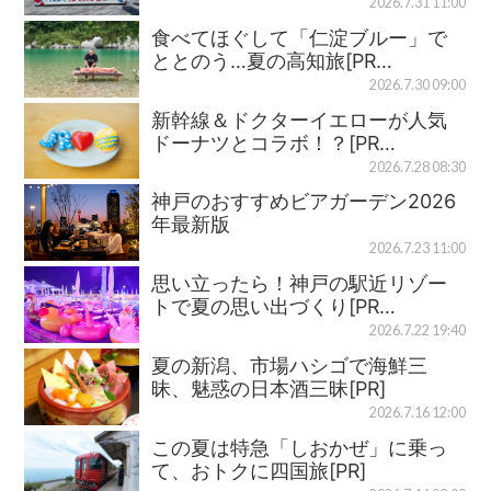
2026.7.31 11:00
食べてほぐして「仁淀ブルー」で
ととのう…夏の高知旅[PR…
2026.7.30 09:00
新幹線＆ドクターイエローが人気
ドーナツとコラボ！？[PR…
2026.7.28 08:30
神戸のおすすめビアガーデン2026
年最新版
2026.7.23 11:00
思い立ったら！神戸の駅近リゾー
トで夏の思い出づくり[PR…
2026.7.22 19:40
夏の新潟、市場ハシゴで海鮮三
昧、魅惑の日本酒三昧[PR]
2026.7.16 12:00
この夏は特急「しおかぜ」に乗っ
て、おトクに四国旅[PR]