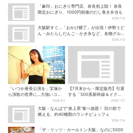
「象印」おにぎり専門店、奈良初上陸！ 奈良
限定おにぎり、1000円前後のだし巻き弁当も
2026.7.13
大阪駅すぐ…「おかげ横丁」が出現！伊勢うど
ん・みたらしだんご・かき氷など、名物グル
メが集結
2026.7.10
「いつか座長公演を」宝塚か
【7月末から・限定販売】引退
ら演歌の世界に…力強いコブ
する「500系新幹線＆ドクタ
シで聴かせる有沙瞳の目指す
ーイエロー」×人気ドーナツ店
2026.8.5
2026.7.27
道とは
がコラボ、手土産の切り札に
大阪・なんばで“炎上系”食べ放題！ 目の前で
も
燃える、約40種類のランチビュッフェ
2026.7.14
「ザ・リッツ・カールトン大阪」なのに5000