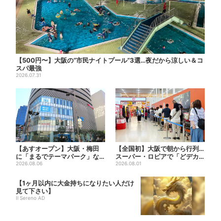
【500円〜】大阪の“市民ナイトプール”3選…夜だから涼しい＆コ
スパ最強
2026.07.31
【あすオープン】大阪・梅田
【全国初】大阪で朝から行列…
に「まるでテーマパーク」な
スーパー・ロピアで「どデカ
巨大スポーツ店、461ブラン...
2026.08.06
抽選会」、開始30分で“1...
2026.08.01
【1ヶ月以内に大金持ちになりたい人だけ
見て下さい】
Il Sereno AD