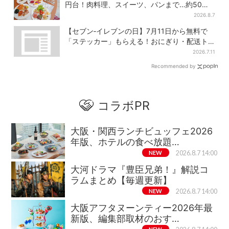
円台！肉料理、スイーツ、パンまで…約50種
類が食べ放題
2026.8.7
【セブン‐イレブンの日】7月11日から無料で
「ステッカー」もらえる！おにぎり・配送ト
ラックなど全4種…店頭で先着100枚
2026.7.11
Recommended by
コラボPR
大阪・関西ランチビュッフェ2026
年版、ホテルの食べ放題…
NEW
2026.8.7 14:00
大河ドラマ『豊臣兄弟！』解説コ
ラムまとめ【毎週更新】
NEW
2026.8.7 14:00
大阪アフタヌーンティー2026年最
新版、編集部取材のおす…