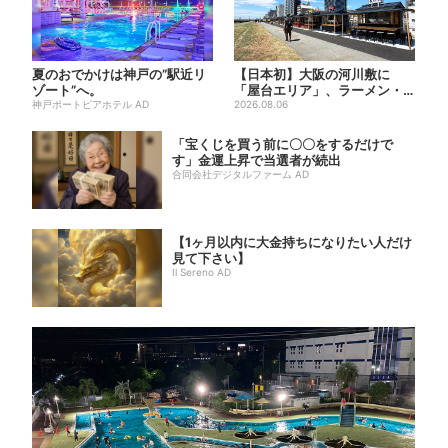
夏のおでかけは神戸の”駅近リ
【日本初】大阪の河川敷に
ゾート”へ。
「屋台エリア」、ラーメン・
神戸ポートピアホテル AD
焼肉・しゃぶしゃぶ・カフェ
2026.08.06
まで...
「宝くじを買う前に〇〇をするだけで
す」金運上昇で当選者が続出
合同会社デジタルファーム AD
【1ヶ月以内に大金持ちになりたい人だけ
見て下さい】
Il Sereno AD