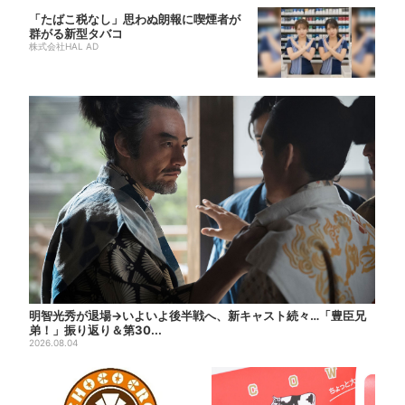
「たばこ税なし」思わぬ朗報に喫煙者が
群がる新型タバコ
株式会社HAL AD
明智光秀が退場→いよいよ後半戦へ、新キャスト続々…「豊臣兄
弟！」振り返り＆第30...
2026.08.04