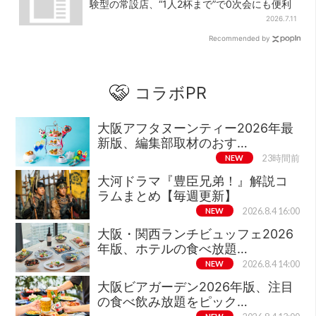
験型の常設店、“1人2杯まで”で0次会にも便利
2026.7.11
Recommended by
コラボPR
大阪アフタヌーンティー2026年最
新版、編集部取材のおす…
NEW
23時間前
大河ドラマ『豊臣兄弟！』解説コ
ラムまとめ【毎週更新】
NEW
2026.8.4 16:00
大阪・関西ランチビュッフェ2026
年版、ホテルの食べ放題…
NEW
2026.8.4 14:00
大阪ビアガーデン2026年版、注目
の食べ飲み放題をピック…