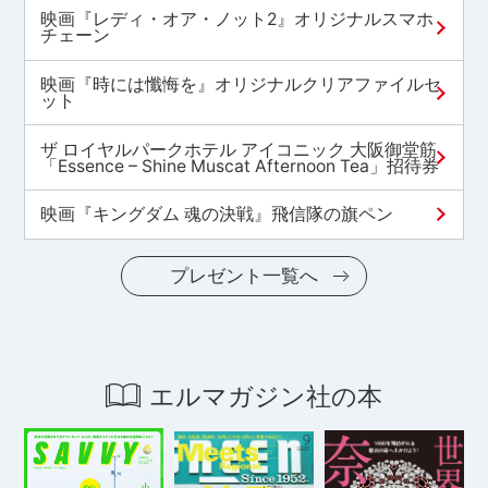
映画『レディ・オア・ノット2』オリジナルスマホ
チェーン
映画『時には懺悔を』オリジナルクリアファイルセ
ット
ザ ロイヤルパークホテル アイコニック 大阪御堂筋
「Essence – Shine Muscat Afternoon Tea」招待券
映画『キングダム 魂の決戦』飛信隊の旗ペン
プレゼント一覧へ
エルマガジン社の本