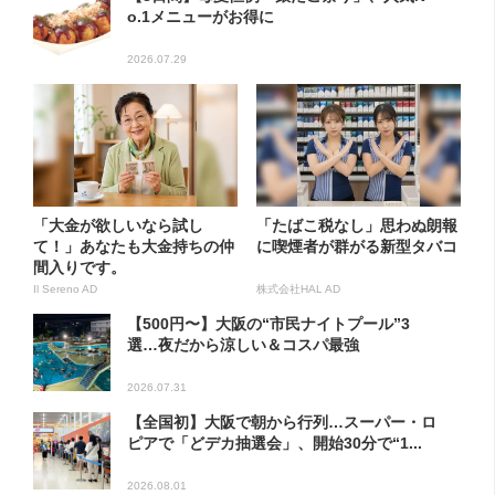
o.1メニューがお得に
2026.07.29
「大金が欲しいなら試し
「たばこ税なし」思わぬ朗報
て！」あなたも大金持ちの仲
に喫煙者が群がる新型タバコ
間入りです。
Il Sereno AD
株式会社HAL AD
【500円〜】大阪の“市民ナイトプール”3
選…夜だから涼しい＆コスパ最強
2026.07.31
【全国初】大阪で朝から行列…スーパー・ロ
ピアで「どデカ抽選会」、開始30分で“1...
2026.08.01