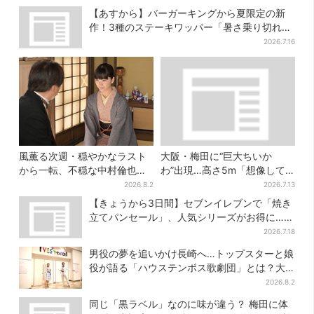
【あすから】バーガーキングから夏限定の新
作！3種のステーキワッパー「暑さ乗り切れそ
う」と話題に
2026.7.16
風薫る次週・穏やかなラスト
大阪・梅田に“巨大ちいか
から一転、不穏な中村倫也の
わ”出現…高さ5m「想像して
登場に視聴者期待「いよいよ
たより結構デカい」「ちい
2026.8.2
2026.7.13
登場だ」
さ…くはない」
【きょうから3日間】セブンイレブンで「焼き
立てパンセール」、人気シリーズがお得に…チ
ョコクッキーも対象
2026.7.18
男役の夢を追いかけ長崎へ…トップスターと娘
役が語る「ハウステンボス歌劇団」とは？大
阪で初公演開催
2026.8.2
同じ「黒ラベル」なのに味が違う？ 梅田に体