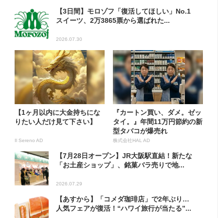
【3日間】モロゾフ「復活してほしい」No.1
スイーツ、2万3865票から選ばれた...
2026.07.30
【1ヶ月以内に大金持ちにな
『カートン買い、ダメ。ゼッ
りたい人だけ見て下さい】
タイ。』年間11万円節約の新
型タバコが爆売れ
Il Sereno AD
株式会社HAL AD
【7月28日オープン】JR大阪駅直結！新たな
「お土産ショップ」、銘菓バラ売りで地...
2026.07.29
【あすから】「コメダ珈琲店」で2年ぶり…
人気フェアが復活！“ハワイ旅行が当たる”...