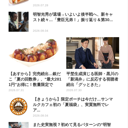
2026.07.28
明智光秀が退場→いよいよ後半戦へ、新キャ
スト続々…「豊臣兄弟！」振り返り＆第30...
2026.08.04
【あすから】完売続出…銀だ
平埜生成演じる医師・黒川の
こ「夏の回数券」、“最大281
「新潟弁」に反応する視聴者
1円”お得に！数量限定で
続出「グッときた」
2026.07.31
2026.07.30
【きょうから】限定ポーチは今だけ…サンマ
ルクカフェ初の「夏福袋」、実質無料でレ
ア...
2026.08.04
また史実無視？初めて見るパターンの“明智