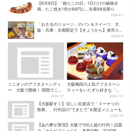
【8月8日】「銀だこの日」1日だけの破格企
画、たこ焼き1舟が88円に…先着88名限り
2026.8.2
「おさるのジョージ」のパン＆スイーツ、大
阪・兵庫・京都限定で【きょうから】発売ス
タート
2026.8.4
ミニオンのアフタヌーンティ
大阪梅田の人気アフタヌーン
ー、大阪で開催！ 関西でここ
ティーをいたずら好きな「リ
だけ…そっくりすぎるスイー
トルミイ」がジャック！「ム
2026.7.17
2026.7.31
ツも
ーミン」たちとバカンスへ
【大阪駅すぐ】涼しい百貨店で「ドーナツの
祭典」、行列店の“できたて”＆限定メニューも
2026.7.18
【あの夢が実現】大阪で100人超の行列！話題
の「カルピスじゃぐち」本格始動、2030年ま