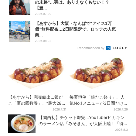
の末路”…実は、ありえなくもない！？
【豊...
2026.07.29
【あすから】大阪・なんばで“アイス1万
個”無料配布…2日間限定で、ロッテの人気
商...
2026.08.02
Recommended by
【あすから】完売続出…銀だ
毎夏恒例「銀だこ祭り」、人
こ「夏の回数券」、“最大2811
気No.1メニューが3日間だけ
円”お得に！数量限定で
お得に
2026.7.31
2026.7.29
【関西初】チケット即完…YouTuberヒカキン
のラーメン店「みそきん」が大阪上陸！「待
ってました」と話題
2026.8.3