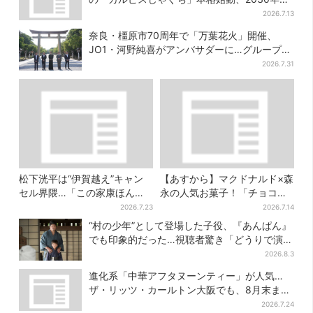
でに1000台へ
2026.7.13
奈良・橿原市70周年で「万葉花火」開催、
JO1・河野純喜がアンバサダーに…グループ楽
曲ともシンクロ
2026.7.31
松下洸平は“伊賀越え”キャン
【あすから】マクドナルド×森
セル界隈…「この家康ほんと
永の人気お菓子！「チョコボ
憎たらしいな」【豊臣兄弟】
ール」「ミルクキャラメル」
2026.7.23
2026.7.14
があのスイーツに変身…6年ぶ
“村の少年”として登場した子役、『あんぱん』
り復活シェイクも
でも印象的だった…視聴者驚き「どうりで演技
上手だと」
2026.8.3
進化系「中華アフタヌーンティー」が人気…
ザ・リッツ・カールトン大阪でも、8月末まで
開催
2026.7.24