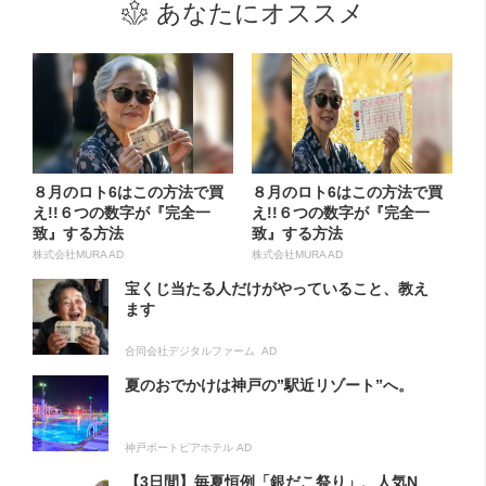
あなたにオススメ
８月のロト6はこの方法で買
８月のロト6はこの方法で買
え!!６つの数字が『完全一
え!!６つの数字が『完全一
致』する方法
致』する方法
株式会社MURA AD
株式会社MURA AD
宝くじ当たる人だけがやっていること、教え
ます
合同会社デジタルファーム AD
夏のおでかけは神戸の”駅近リゾート”へ。
神戸ポートピアホテル AD
【3日間】毎夏恒例「銀だこ祭り」、人気N