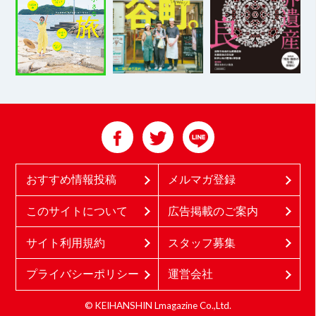
おすすめ情報投稿
メルマガ登録
このサイトについて
広告掲載のご案内
サイト利用規約
スタッフ募集
プライバシーポリシー
運営会社
© KEIHANSHIN Lmagazine Co.,Ltd.