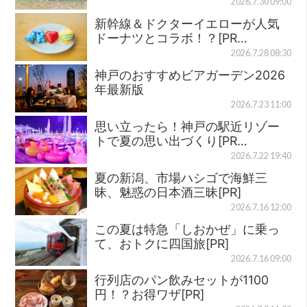
2026.7.30 09:00
新幹線＆ドクターイエローが人気
ドーナツとコラボ！？[PR…
2026.7.28 08:30
神戸のおすすめビアガーデン2026
年最新版
2026.7.23 11:00
思い立ったら！神戸の駅近リゾー
トで夏の思い出づくり[PR…
2026.7.22 19:40
夏の新潟、市場ハシゴで海鮮三
昧、魅惑の日本酒三昧[PR]
2026.7.16 12:00
この夏は特急「しおかぜ」に乗っ
て、おトクに四国旅[PR]
2026.7.16 09:00
行列店のパン飲みセットが1100
円！？お得ワザ[PR]