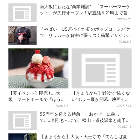
南大阪に新たな“商業施設”、「スーパーマーケ
ット」が先行オープン！駅直結＆21時まで営
業
2026.7.21
「やばい」USJ“バイオ”初のポップコーンバケ
ツ、リッカーが背中に張りつく衝撃デザイン
に騒然…フレーバーにも反応
2026.8.5
【夏イベント】即完も…大
【きょうから】難波で“怖くな
阪・フードホールで「ほうせ
い”ホラー展が開幕…映画セッ
き箱」の“限定かき氷”が復
トのなかに入って、怪異も触
2026.8.5
2026.7.24
活！一夜限りの盆踊りも
り放題！？
55周年を迎える特急「しおかぜ」に乗っ
て……割引きっぷで、松山・道後温泉と南予を
満喫【大阪から愛媛へおトク旅】
2026.7.16
【きょうから】大阪・天王寺で「てんしば夏