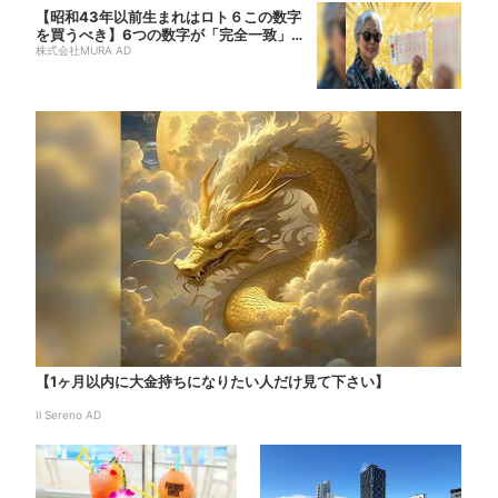
【昭和43年以前生まれはロト６この数字
を買うべき】6つの数字が「完全一致」す
る方...
株式会社MURA AD
【1ヶ月以内に大金持ちになりたい人だけ見て下さい】
Il Sereno AD