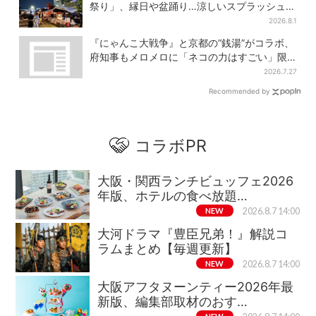
祭り」、縁日や盆踊り…涼しいスプラッシュタ
イムも！2日間だけ
2026.8.1
『にゃんこ大戦争』と京都の“銭湯”がコラボ、
府知事もメロメロに「ネコの力はすごい」限
定桶も登場
2026.7.27
Recommended by
コラボPR
大阪・関西ランチビュッフェ2026
年版、ホテルの食べ放題…
NEW
2026.8.7 14:00
大河ドラマ『豊臣兄弟！』解説コ
ラムまとめ【毎週更新】
NEW
2026.8.7 14:00
大阪アフタヌーンティー2026年最
新版、編集部取材のおす…