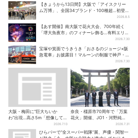
きスイーツ「カノーリ」登場
等黒毛和牛”の当選も
【きょうから13日間】大阪で「アイスクリー
ム万博」、全国34ブランド・100種超…初登場
の「チョコソフト」に行列
2026.8.5
【あす開催】南大阪で花火大会、700年続く
「堺大魚夜市」のフィナーレ飾る…有料エリア
外は観覧制限も
2026.7.30
宝塚や箕面でうきうき「おさるのジョージ×阪
急電車」お披露目！マルーンの制服で神戸・
宝塚・京都各線に添乗
2026.7.30
大阪・梅田に“巨大ちいか
奈良・橿原市70周年で「万葉
わ”出現…高さ5m「想像して
花火」開催、JO1・河野純喜
たより結構デカい」「ちい
がアンバサダーに…グループ
2026.7.13
2026.7.31
さ…くはない」
楽曲ともシンクロ
ひらパーで“全スーパー戦隊”展、声優・関智一