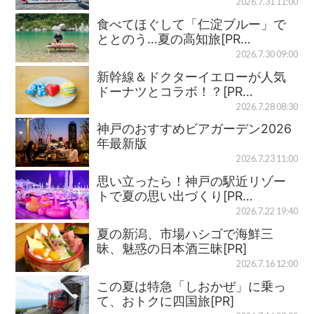
2026.7.31 11:00
食べてほぐして「仁淀ブルー」で
ととのう…夏の高知旅[PR…
2026.7.30 09:00
新幹線＆ドクターイエローが人気
ドーナツとコラボ！？[PR…
2026.7.28 08:30
神戸のおすすめビアガーデン2026
年最新版
2026.7.23 11:00
思い立ったら！神戸の駅近リゾー
トで夏の思い出づくり[PR…
2026.7.22 19:40
夏の新潟、市場ハシゴで海鮮三
昧、魅惑の日本酒三昧[PR]
2026.7.16 12:00
この夏は特急「しおかぜ」に乗っ
て、おトクに四国旅[PR]