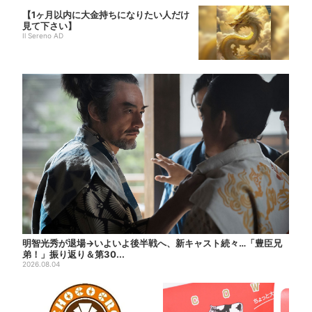
【1ヶ月以内に大金持ちになりたい人だけ
見て下さい】
Il Sereno AD
明智光秀が退場→いよいよ後半戦へ、新キャスト続々…「豊臣兄
弟！」振り返り＆第30...
2026.08.04