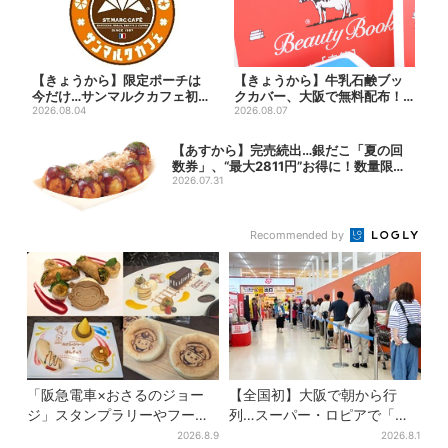
【きょうから】限定ポーチは
【きょうから】牛乳石鹸ブッ
今だけ…サンマルクカフェ初の
クカバー、大阪で無料配布！
「夏福袋」、実質無料でレア...
2026.08.04
先着1000名に「牛のカー...
2026.08.07
【あすから】完売続出…銀だこ「夏の回
数券」、“最大2811円”お得に！数量限定
で
2026.07.31
Recommended by
「阪急電車×おさるのジョー
【全国初】大阪で朝から行
ジ」スタンプラリーやフード
列…スーパー・ロピアで「ど
販売…梅田にジョージの大好
デカ抽選会」、開始30分で“1
2026.8.9
2026.8.1