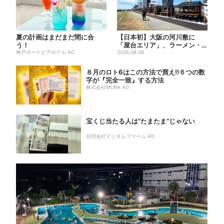
夏の計画はまだまだ間に合
【日本初】大阪の河川敷に
う！
「屋台エリア」、ラーメン・
神戸ポートピアホテル AD
焼肉・しゃぶしゃぶ・カフェ
2026.08.06
まで...
８月のロト6はこの方法で買え!!６つの数
字が『完全一致』する方法
株式会社MURA AD
宝くじ当たる人は“たまたま”じゃない
合同会社デジタルファーム AD