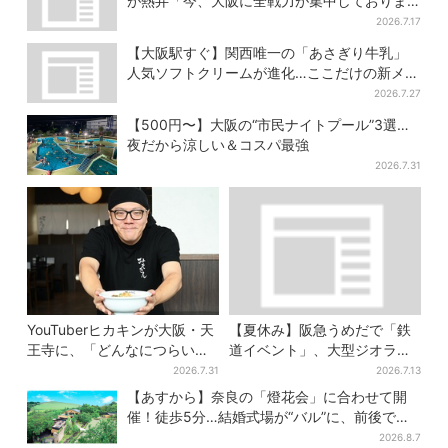
が熱弁「今、大阪に全戦力が集中しておりま
す」
2026.7.17
【大阪駅すぐ】関西唯一の「あさぎり牛乳」
人気ソフトクリームが進化…ここだけの新メニ
ューも仲間入り
2026.7.27
【500円〜】大阪の“市民ナイトプール”3選…
夜だから涼しい＆コスパ最強
2026.7.31
YouTuberヒカキンが大阪・天
【夏休み】阪急うめだで「鉄
王寺に、「どんなにつらい時
道イベント」、大型ジオラマ
でも…」ラーメン愛＆兄セイ
＆運転体験コーナー…豪華ゲ
2026.7.31
2026.7.13
キンとの思い出を語る
ストも4人登場
【あすから】奈良の「燈花会」に合わせて開
催！徒歩5分…結婚式場が“バル”に、前後で食
事が楽しめる
2026.8.7