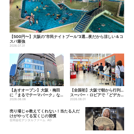
【500円〜】大阪の“市民ナイトプール”3選…夜だから涼しい＆コ
スパ最強
2026.07.31
【あすオープン】大阪・梅田
【全国初】大阪で朝から行列…
に「まるでテーマパーク」な
スーパー・ロピアで「どデカ
巨大スポーツ店、461ブラン...
2026.08.06
抽選会」、開始30分で“1...
2026.08.01
売り場じゃ教えてくれない！当たる人だ
けがやってる宝くじの習慣
合同会社デジタルファーム AD