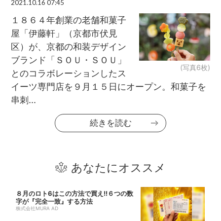
2021.10.16 07:45
１８６４年創業の老舗和菓子
屋「伊藤軒」（京都市伏見
区）が、京都の和装デザイン
ブランド「ＳＯＵ・ＳＯＵ」
(写真6枚)
とのコラボレーションしたス
イーツ専門店を９月１５日にオープン。和菓子を
串刺...
続きを読む
あなたにオススメ
８月のロト6はこの方法で買え!!６つの数
字が『完全一致』する方法
株式会社MURA AD