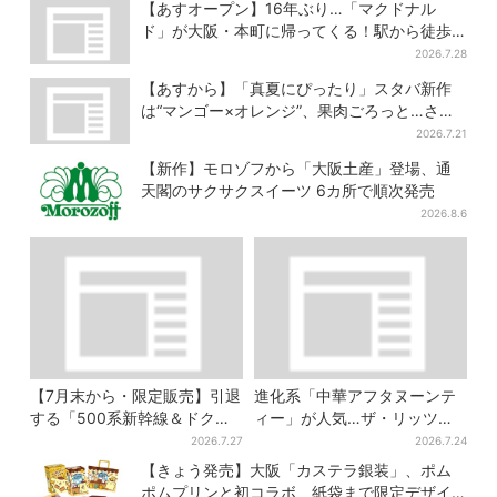
に…チョコクッキーも対象
【あすオープン】16年ぶり…「マクドナル
ド」が大阪・本町に帰ってくる！駅から徒歩1
分＆23時まで
2026.7.28
【あすから】「真夏にぴったり」スタバ新作
は“マンゴー×オレンジ”、果肉ごろっと…さっ
ぱり3種が登場
2026.7.21
【新作】モロゾフから「大阪土産」登場、通
天閣のサクサクスイーツ 6カ所で順次発売
2026.8.6
【7月末から・限定販売】引退
進化系「中華アフタヌーンテ
する「500系新幹線＆ドクタ
ィー」が人気…ザ・リッツ・
ーイエロー」×人気ドーナツ店
カールトン大阪でも、8月末ま
2026.7.27
2026.7.24
がコラボ、手土産の切り札に
で開催
【きょう発売】大阪「カステラ銀装」、ポム
も
ポムプリンと初コラボ 紙袋まで限定デザイ