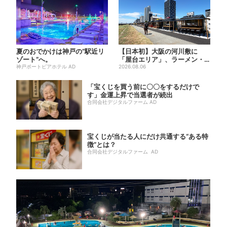
夏のおでかけは神戸の”駅近リ
【日本初】大阪の河川敷に
ゾート”へ。
「屋台エリア」、ラーメン・
神戸ポートピアホテル AD
焼肉・しゃぶしゃぶ・カフェ
2026.08.06
まで...
「宝くじを買う前に〇〇をするだけで
す」金運上昇で当選者が続出
合同会社デジタルファーム AD
宝くじが当たる人にだけ共通する“ある特
徴”とは？
合同会社デジタルファーム AD