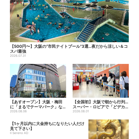
【500円〜】大阪の“市民ナイトプール”3選…夜だから涼しい＆コ
スパ最強
2026.07.31
【あすオープン】大阪・梅田
【全国初】大阪で朝から行列…
に「まるでテーマパーク」な
スーパー・ロピアで「どデカ
巨大スポーツ店、461ブラン...
2026.08.06
抽選会」、開始30分で“1...
2026.08.01
【1ヶ月以内に大金持ちになりたい人だけ
見て下さい】
Il Sereno AD