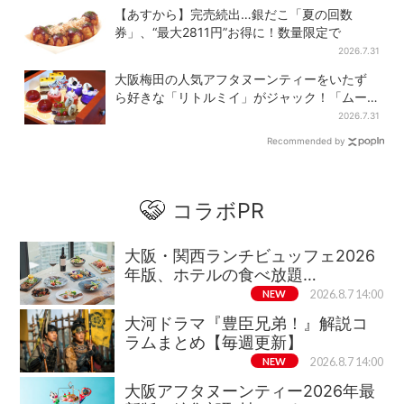
【あすから】完売続出…銀だこ「夏の回数
券」、“最大2811円”お得に！数量限定で
2026.7.31
大阪梅田の人気アフタヌーンティーをいたず
ら好きな「リトルミイ」がジャック！「ムー
ミン」たちとバカンスへ
2026.7.31
Recommended by
コラボPR
大阪・関西ランチビュッフェ2026
年版、ホテルの食べ放題…
NEW
2026.8.7 14:00
大河ドラマ『豊臣兄弟！』解説コ
ラムまとめ【毎週更新】
NEW
2026.8.7 14:00
大阪アフタヌーンティー2026年最