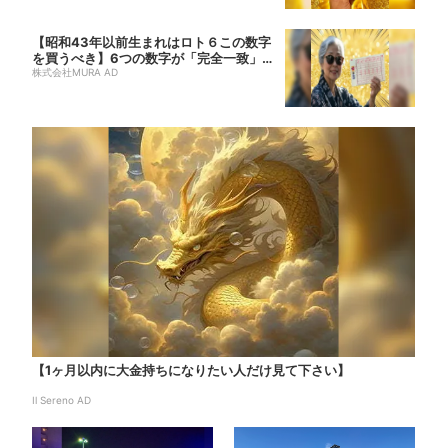
【昭和43年以前生まれはロト６この数字
を買うべき】6つの数字が「完全一致」す
る方...
株式会社MURA AD
【1ヶ月以内に大金持ちになりたい人だけ見て下さい】
Il Sereno AD