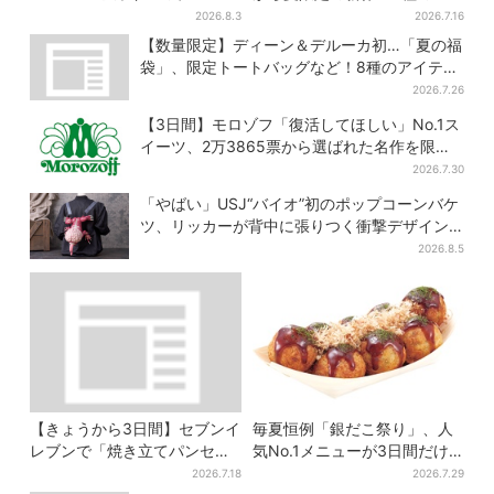
店「みそきん」が大阪上陸！
ーキワッパー「暑さ乗り切れ
2026.8.3
2026.7.16
「待ってました」と話題
そう」と話題に
【数量限定】ディーン＆デルーカ初…「夏の福
袋」、限定トートバッグなど！8種のアイテム
が勢ぞろい
2026.7.26
【3日間】モロゾフ「復活してほしい」No.1ス
イーツ、2万3865票から選ばれた名作を限定
販売
2026.7.30
「やばい」USJ“バイオ”初のポップコーンバケ
ツ、リッカーが背中に張りつく衝撃デザイン
に騒然…フレーバーにも反応
2026.8.5
【きょうから3日間】セブンイ
毎夏恒例「銀だこ祭り」、人
レブンで「焼き立てパンセー
気No.1メニューが3日間だけ
ル」、人気シリーズがお得
お得に
2026.7.18
2026.7.29