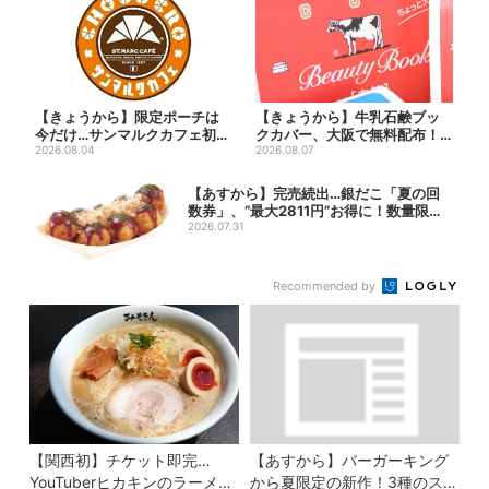
【きょうから】限定ポーチは
【きょうから】牛乳石鹸ブッ
今だけ…サンマルクカフェ初の
クカバー、大阪で無料配布！
「夏福袋」、実質無料でレア...
2026.08.04
先着1000名に「牛のカー...
2026.08.07
【あすから】完売続出…銀だこ「夏の回
数券」、“最大2811円”お得に！数量限定
で
2026.07.31
Recommended by
【関西初】チケット即完…
【あすから】バーガーキング
YouTuberヒカキンのラーメン
から夏限定の新作！3種のステ