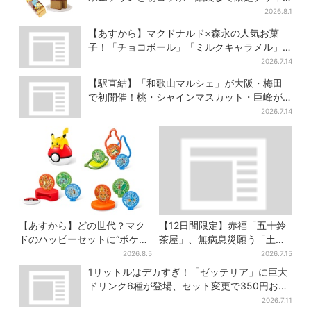
ンに
2026.8.1
【あすから】マクドナルド×森永の人気お菓
子！「チョコボール」「ミルクキャラメル」
があのスイーツに変身…6年ぶり復活シェイク
2026.7.14
も
【駅直結】「和歌山マルシェ」が大阪・梅田
で初開催！桃・シャインマスカット・巨峰が
ずらり
2026.7.14
【あすから】どの世代？マク
【12日間限定】赤福「五十鈴
ドのハッピーセットに“ポケモ
茶屋」、無病息災願う「土用
ンおもちゃ”、歴代30匹に「懐
さわ餅」販売スタート 関西8
2026.8.5
2026.7.15
かしい」と喜びの声
カ所でも買える
1リットルはデカすぎ！「ゼッテリア」に巨大
ドリンク6種が登場、セット変更で350円お得
に
2026.7.11