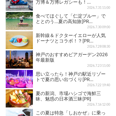
万博＆万博レガシーも！…
2026.7.31 11:00
食べてほぐして「仁淀ブルー」で
ととのう…夏の高知旅[PR…
2026.7.30 09:00
新幹線＆ドクターイエローが人気
ドーナツとコラボ！？[PR…
2026.7.28 08:30
神戸のおすすめビアガーデン2026
年最新版
2026.7.23 11:00
思い立ったら！神戸の駅近リゾー
トで夏の思い出づくり[PR…
2026.7.22 19:40
夏の新潟、市場ハシゴで海鮮三
昧、魅惑の日本酒三昧[PR]
2026.7.16 12:00
この夏は特急「しおかぜ」に乗っ