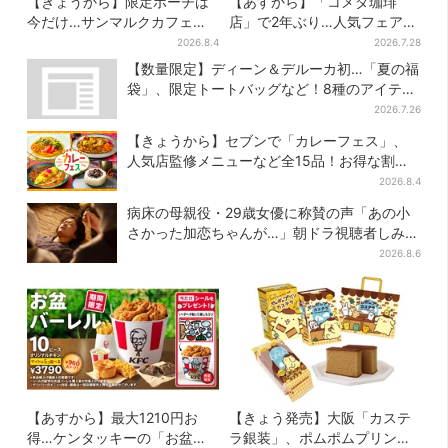
【きょうから】限定ポーチは
【あすから】「コメダ珈琲
今だけ…サンマルクカフェ初
店」で2年ぶり…人気フェアが
の「夏福袋」、実質無料でレ
復活！“ハワイ旅行が当た
2026.8.4
2026.7.28
アグッズが手に入る
る”キャンペーンも
【数量限定】ディーン＆デルーカ初…「夏の福
袋」、限定トートバッグなど！8種のアイテム
が勢ぞろい
2026.7.26
【きょうから】セブンで「カレーフェス」、
人気店監修メニューなど全15品！お得な割引
キャンペーンは2週間だけ
2026.8.4
病床の母親役・29歳女優に称賛の声「あの小
さかった加恋ちゃんが…」朝ドラ視聴者しみじ
み
2026.8.6
【あすから】最大1210円お
【きょう発売】大阪「カステ
得…ケンタッキーの「お盆パ
ラ銀装」、ポムポムプリンと