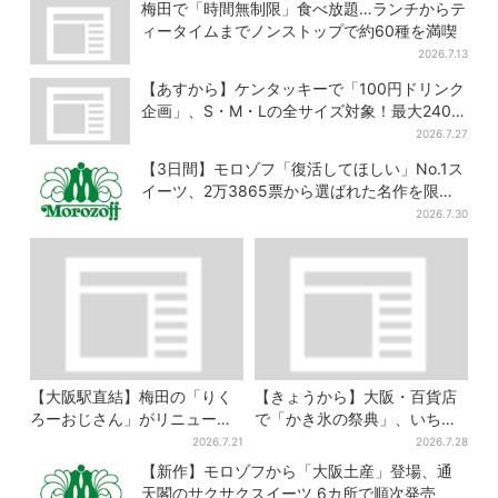
便利
スタート
梅田で「時間無制限」食べ放題…ランチからテ
ィータイムまでノンストップで約60種を満喫
2026.7.13
【あすから】ケンタッキーで「100円ドリンク
企画」、S・M・Lの全サイズ対象！最大240円
お得に
2026.7.27
【3日間】モロゾフ「復活してほしい」No.1ス
イーツ、2万3865票から選ばれた名作を限定
販売
2026.7.30
【大阪駅直結】梅田の「りく
【きょうから】大阪・百貨店
ろーおじさん」がリニューア
で「かき氷の祭典」、いち
ル！チーズケーキ以外も充
ご・イチジク・紅茶・チー
2026.7.21
2026.7.28
実…並ばず買える「ロッカ
ズ…17店舗のメニュー集結
【新作】モロゾフから「大阪土産」登場、通
ー」も設置
天閣のサクサクスイーツ 6カ所で順次発売