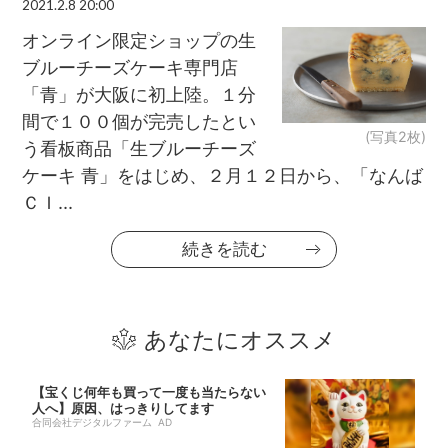
2021.2.8 20:00
オンライン限定ショップの生
ブルーチーズケーキ専門店
「青」が大阪に初上陸。１分
間で１００個が完売したとい
(写真2枚)
う看板商品「生ブルーチーズ
ケーキ 青」をはじめ、２月１２日から、「なんば
ＣＩ...
続きを読む
あなたにオススメ
【宝くじ何年も買って一度も当たらない
人へ】原因、はっきりしてます
合同会社デジタルファーム AD