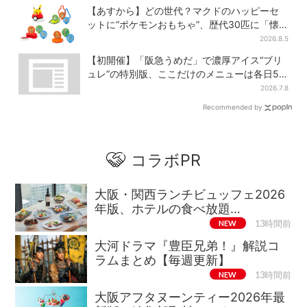
【あすから】どの世代？マクドのハッピーセ
ットに“ポケモンおもちゃ”、歴代30匹に「懐
かしい」と喜びの声
2026.8.5
【初開催】「阪急うめだ」で濃厚アイス“ブリ
ュレ”の特別版、ここだけのメニューは各日50
個まで
2026.7.8
Recommended by
コラボPR
大阪・関西ランチビュッフェ2026
年版、ホテルの食べ放題…
NEW
13時間前
大河ドラマ『豊臣兄弟！』解説コ
ラムまとめ【毎週更新】
NEW
13時間前
大阪アフタヌーンティー2026年最