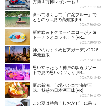
万博＆万博レガシーも！…
2026.7.31 11:00
食べてほぐして「仁淀ブルー」で
ととのう…夏の高知旅[PR…
2026.7.30 09:00
新幹線＆ドクターイエローが人気
ドーナツとコラボ！？[PR…
2026.7.28 08:30
神戸のおすすめビアガーデン2026
年最新版
2026.7.23 11:00
思い立ったら！神戸の駅近リゾー
トで夏の思い出づくり[PR…
2026.7.22 19:40
夏の新潟、市場ハシゴで海鮮三
昧、魅惑の日本酒三昧[PR]
2026.7.16 12:00
この夏は特急「しおかぜ」に乗っ