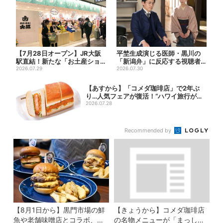
【7月28日オープン】JR大阪
平埜生成演じる医師・黒川の
駅直結！新たな「お土産ショ
「新潟弁」に反応する視聴者
ップ」、銘菓バラ売りで地...
2026.07.29
続出「グッときた」
2026.07.30
【あすから】「コメダ珈琲店」で2年ぶ
り…人気フェアが復活！“ハワイ旅行が当
たる”...
2026.07.28
Recommended by
【8月1日から】黒門市場の鮮
【きょうから】コメダ珈琲店
魚や老舗味噌店とコラボ、大
の名物メニューが「まっし