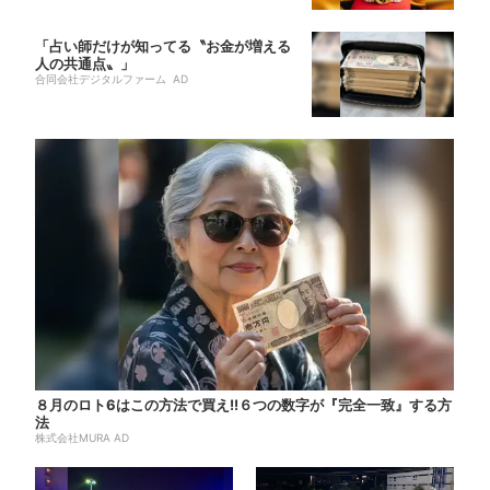
「占い師だけが知ってる〝お金が増える
人の共通点〟」
合同会社デジタルファーム AD
８月のロト6はこの方法で買え!!６つの数字が『完全一致』する方
法
株式会社MURA AD