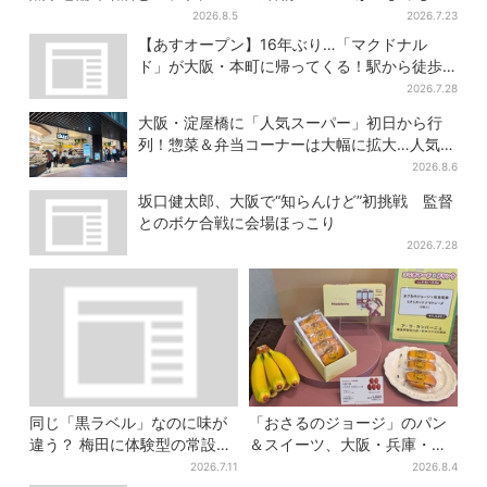
阪・なんばのホテルで“地域密
ろ」に…期間限定の2品が登場
2026.8.5
2026.7.23
着”の限定バーガー
【あすオープン】16年ぶり…「マクドナル
ド」が大阪・本町に帰ってくる！駅から徒歩1
分＆23時まで
2026.7.28
大阪・淀屋橋に「人気スーパー」初日から行
列！惣菜＆弁当コーナーは大幅に拡大…人気商
品は？
2026.8.6
坂口健太郎、大阪で“知らんけど”初挑戦 監督
とのボケ合戦に会場ほっこり
2026.7.28
同じ「黒ラベル」なのに味が
「おさるのジョージ」のパン
違う？ 梅田に体験型の常設
＆スイーツ、大阪・兵庫・京
店、“1人2杯まで”で0次会にも
都限定で【きょうから】発売
2026.7.11
2026.8.4