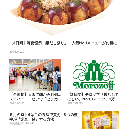
【3日間】毎夏恒例「銀だこ祭り」、人気No.1メニューがお得に
2026.07.29
【全国初】大阪で朝から行列…
【3日間】モロゾフ「復活して
スーパー・ロピアで「どデカ
ほしい」No.1スイーツ、2万3
抽選会」、開始30分で“1...
2026.08.01
865票から選ばれた...
2026.07.30
８月のロト6はこの方法で買え!!６つの数
字が『完全一致』する方法
株式会社MURA AD