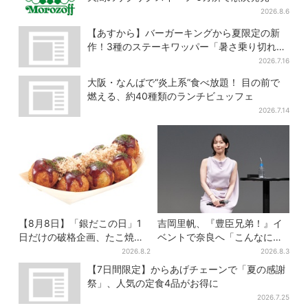
2026.8.6
【あすから】バーガーキングから夏限定の新
作！3種のステーキワッパー「暑さ乗り切れそ
う」と話題に
2026.7.16
大阪・なんばで“炎上系”食べ放題！ 目の前で
燃える、約40種類のランチビュッフェ
2026.7.14
【8月8日】「銀だこの日」1
吉岡里帆、『豊臣兄弟！』イ
日だけの破格企画、たこ焼き1
ベントで奈良へ「こんなに楽
舟が88円に…先着88名限り
しんでもらえてうれしい」
2026.8.2
2026.8.3
【7日間限定】からあげチェーンで「夏の感謝
祭」、人気の定食4品がお得に
2026.7.25