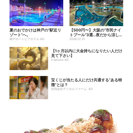
夏のおでかけは神戸の”駅近リ
【500円〜】大阪の“市民ナイ
ゾート”へ。
トプール”3選…夜だから涼しい
神戸ポートピアホテル AD
＆コスパ最強
2026.07.31
【1ヶ月以内に大金持ちになりたい人だけ
見て下さい】
Il Sereno AD
宝くじが当たる人にだけ共通する“ある特
徴”とは？
合同会社デジタルファーム AD