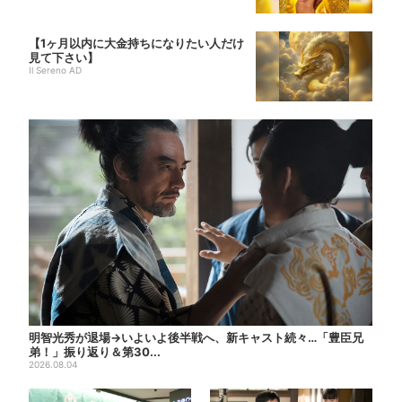
【1ヶ月以内に大金持ちになりたい人だけ
見て下さい】
Il Sereno AD
明智光秀が退場→いよいよ後半戦へ、新キャスト続々…「豊臣兄
弟！」振り返り＆第30...
2026.08.04