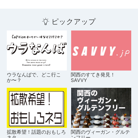
ピックアップ
ウラなんばで、どこ行こ
関西のすてき発見！
か〜？
SAVVY
拡散希望！話題のおもしろ
関西のヴィーガン・グルテ
ネタ
ンフリー