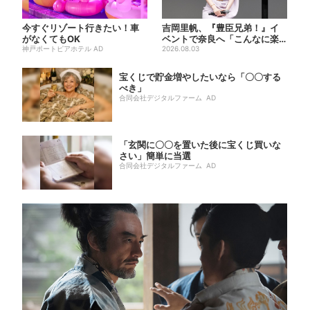
今すぐリゾート行きたい！車
吉岡里帆、『豊臣兄弟！』イ
がなくてもOK
ベントで奈良へ「こんなに楽
神戸ポートピアホテル AD
しんでもらえてうれしい」
2026.08.03
宝くじで貯金増やしたいなら「〇〇する
べき」
合同会社デジタルファーム AD
「玄関に〇〇を置いた後に宝くじ買いな
さい」簡単に当選
合同会社デジタルファーム AD