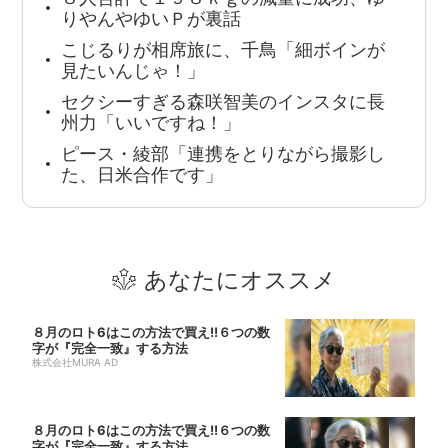
りやんやゆいＰが裏話
こじるりが相席旅に、千鳥「細ボインが
見たいんじゃ！」
セクシーすぎる森咲智美のインスタに長
州力「いいですね！」
ピース・綾部「連携をとりながら撮影し
た、日米合作です」
あなたにオススメ
８月のロト6はこの方法で買え!!６つの数
字が『完全一致』する方法
株式会社MURA AD
８月のロト6はこの方法で買え!!６つの数
字が『完全一致』する方法