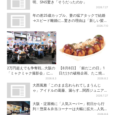
明、SNS驚き「そうだったのか」
2026.7.27
年の差25歳カップル、妻の猛アタックで結婚
→スピード離婚に…驚きの理由は「新しい髪
型」
2026.7.10
2万円超えでも争奪戦…大阪の
【8月8日】「銀だこの日」1
「ミャクミャク撮影会」に全
日だけの破格企画、たこ焼き1
国からファン集結、参加者に
舟が88円に…先着88名限り
2026.8.3
2026.8.2
聞いた「それでも会いたい理
大西風雅「このまま忘れられてしまうんじ
由」
ゃ」アイドルの葛藤、漏らす…関西ジュニア特
番で“本音”
2026.7.27
大阪・淀屋橋に「人気スーパー」初日から行
列！惣菜＆弁当コーナーは大幅に拡大…人気商
品は？
2026.8.6