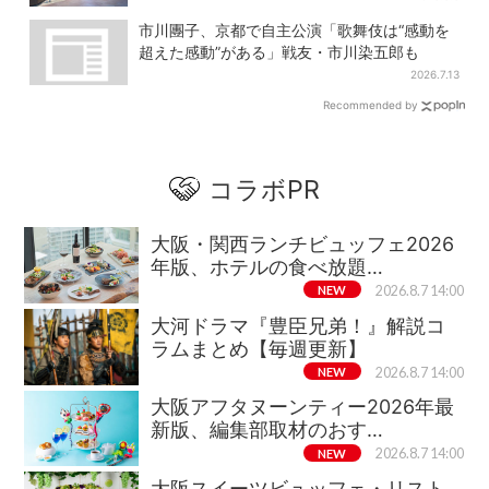
市川團子、京都で自主公演「歌舞伎は“感動を
超えた感動”がある」戦友・市川染五郎も
2026.7.13
Recommended by
コラボPR
大阪・関西ランチビュッフェ2026
年版、ホテルの食べ放題…
NEW
2026.8.7 14:00
大河ドラマ『豊臣兄弟！』解説コ
ラムまとめ【毎週更新】
NEW
2026.8.7 14:00
大阪アフタヌーンティー2026年最
新版、編集部取材のおす…
NEW
2026.8.7 14:00
大阪スイーツビュッフェ・リスト