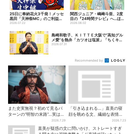
25日に奉納花火3千発！メッセ
関西ジュニア・嶋﨑斗亜、2度
黒田「天神祭MC」のご利益語
目の『24時間テレビ』へ…ほ
る…“新タッグ”で「大...
2026.07.22
かのメンバーに助言「サポ...
2026.08.02
島崎和歌子、ＫＩＴＴＥ大阪で“高知グル
メ愛”を熱弁「カツオは塩派」「ちくキュ
ウが...
2026.07.31
Recommended by
また史実無視？初めて見るパ
「引き込まれる…」直美の寝
ターンの“明智の末路”…実は、
顔を眺める文、繊細な表情を
ありえなくもない！？【豊臣
見せる内田滋の演技に称賛相
2026.7.29
2026.7.23
兄弟】
次ぐ
直美が疑惑の文に問いかけ、ストレートすぎ