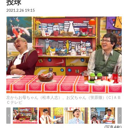
投球
2021.2.26 19:15
左からお母ちゃん（松本人志）、お父ちゃん（蛍原徹）(Ｃ)ＡＢ
Ｃテレビ
(写真4枚)