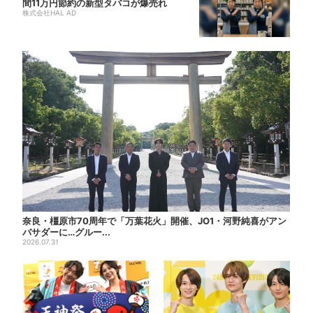
間11万円節約の新型タバコが爆売れ
株式会社HAL AD
奈良・橿原市70周年で「万葉花火」開催、JO1・河野純喜がアン
バサダーに…グルー...
2026.07.31