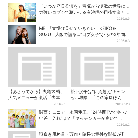
「いつか座長公演を」宝塚から演歌の世界に…
力強いコブシで聴かせる有沙瞳の目指す道と
は
2026.8.5
ME:I「覚悟は見せていきたい」KEIKO＆
SUZU、大阪で語る…“日プ女子”からの3年間
と、7人で目指す夢
2026.8.3
【あさってから】丸亀製麺、
松下洸平は“伊賀越え”キャン
人気メニューが復活「去年め
セル界隈…「この家康ほんと
っちゃハマった」「待ってた
憎たらしいな」【豊臣兄弟】
2026.7.19
2026.7.23
よ！」「夏の救世主」
関西ジュニア・永岡蓮王、“24時間TVで食べた
い差し入れ”は？「キッチンカーが良いで
す！」会場沸く
2026.8.2
謎多き用務員・万作と院長の意外な関係が判