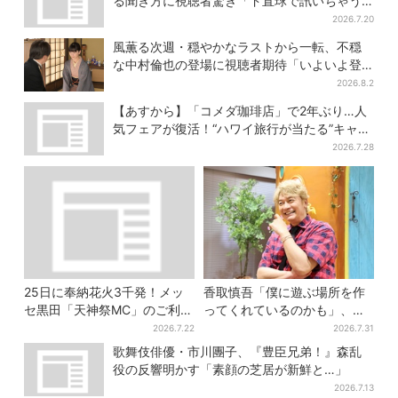
る聞き方に視聴者驚き「ド直球で訊いちゃう
んだ」
2026.7.20
風薫る次週・穏やかなラストから一転、不穏
な中村倫也の登場に視聴者期待「いよいよ登
場だ」
2026.8.2
【あすから】「コメダ珈琲店」で2年ぶり…人
気フェアが復活！“ハワイ旅行が当たる”キャン
ペーンも
2026.7.28
25日に奉納花火3千発！メッ
香取慎吾「僕に遊ぶ場所を作
セ黒田「天神祭MC」のご利益
ってくれているのかも」、異
語る…“新タッグ”で「大阪盛り
色バラエティ『しんごの芽』
2026.7.22
2026.7.31
上げるのが使命」
で感じた読売テレビの“パンク
歌舞伎俳優・市川團子、『豊臣兄弟！』森乱
精神”
役の反響明かす「素顔の芝居が新鮮と…」
2026.7.13