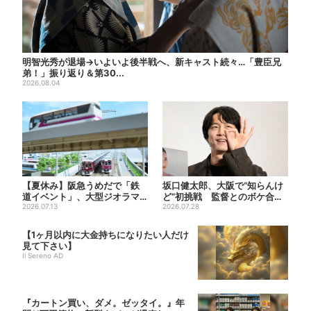
明智光秀が退場→いよいよ後半戦へ、新キャスト続々…「豊臣兄
弟！」振り返り＆第30...
2026.08.04
【夏休み】阪急うめだで「鉄
坂口健太郎、大阪で“知らんけ
道イベント」、大型ジオラマ
ど”初挑戦 監督とのボケ合戦
＆運転体験コーナー…豪華ゲ
2026.07.13
に会場ほっこり
2026.07.28
ス...
【1ヶ月以内に大金持ちになりたい人だけ
見て下さい】
Il Sereno AD
『カートン買い、ダメ。ゼッタイ。』年