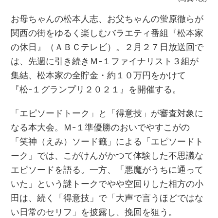
お母ちゃんの松本人志、お父ちゃんの蛍原徹らが
関⻄の街をゆるく楽しむバラエティ番組『松本家
の休日』（ＡＢＣテレビ）。２月２７日放送回で
は、先週に引き続きＭ-１ファイナリスト３組が
集結、松本家の全貯金・約１０万円をかけて
『松-１グランプリ２０２１』を開催する。
「エピソードトーク」と「得意技」が審査対象に
なる本大会。Ｍ-１準優勝のおいでやすこがの
「笑神（えみ）ソード籤」による「エピソードト
ーク」では、こがけんがかつて体験した不思議な
エピソードを語る。一方、「悪魔がうちに通って
いた」という謎トークでやや空回りした相方の小
田は、続く「得意技」で「大声で言うほどではな
い日常のセリフ」を披露し、挽回を狙う。