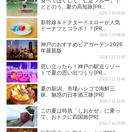
食べてほぐして「仁淀ブルー」で
ととのう…夏の高知旅[PR…
2026.7.30 09:00
新幹線＆ドクターイエローが人気
ドーナツとコラボ！？[PR…
2026.7.28 08:30
神戸のおすすめビアガーデン2026
年最新版
2026.7.23 11:00
思い立ったら！神戸の駅近リゾー
トで夏の思い出づくり[PR…
2026.7.22 19:40
夏の新潟、市場ハシゴで海鮮三
昧、魅惑の日本酒三昧[PR]
2026.7.16 12:00
この夏は特急「しおかぜ」に乗っ
て、おトクに四国旅[PR]
2026.7.16 09:00