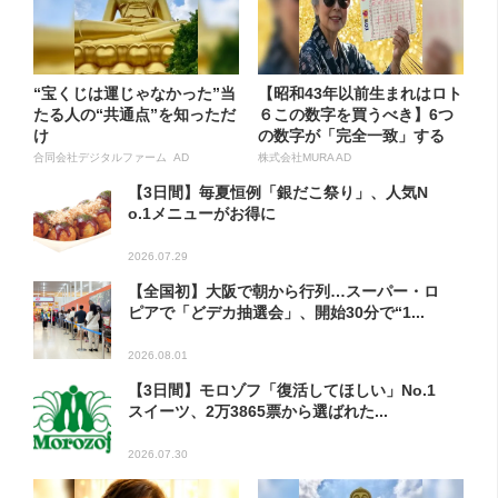
“宝くじは運じゃなかった”当
【昭和43年以前生まれはロト
たる人の“共通点”を知っただ
６この数字を買うべき】6つ
け
の数字が「完全一致」する
方...
合同会社デジタルファーム AD
株式会社MURA AD
【3日間】毎夏恒例「銀だこ祭り」、人気N
o.1メニューがお得に
2026.07.29
【全国初】大阪で朝から行列…スーパー・ロ
ピアで「どデカ抽選会」、開始30分で“1...
2026.08.01
【3日間】モロゾフ「復活してほしい」No.1
スイーツ、2万3865票から選ばれた...
2026.07.30