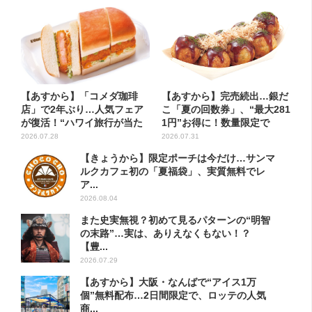
【あすから】「コメダ珈琲
【あすから】完売続出…銀だ
店」で2年ぶり…人気フェア
こ「夏の回数券」、“最大281
が復活！“ハワイ旅行が当た
1円”お得に！数量限定で
る”...
2026.07.28
2026.07.31
【きょうから】限定ポーチは今だけ…サンマ
ルクカフェ初の「夏福袋」、実質無料でレ
ア...
2026.08.04
また史実無視？初めて見るパターンの“明智
の末路”…実は、ありえなくもない！？
【豊...
2026.07.29
【あすから】大阪・なんばで“アイス1万
個”無料配布…2日間限定で、ロッテの人気
商...