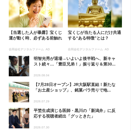
【当選した人が暴露】宝くじ
宝くじが当たる人にだけ共通
運が動く時、必ずある前触れ
する“ある特徴”とは？
合同会社デジタルファーム AD
合同会社デジタルファーム AD
明智光秀が退場→いよいよ後半戦へ、新キャ
スト続々…「豊臣兄弟！」振り返り＆第30...
2026.08.04
【7月28日オープン】JR大阪駅直結！新たな
「お土産ショップ」、銘菓バラ売りで地...
2026.07.29
平埜生成演じる医師・黒川の「新潟弁」に反
応する視聴者続出「グッときた」
2026.07.30