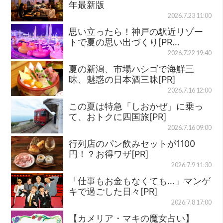
年最新版
2026.7.23 11:00
思い立ったら！神戸の駅近リゾー
トで夏の思い出づくり[PR…
2026.7.22 19:40
夏の新潟、市場ハシゴで海鮮三
昧、魅惑の日本酒三昧[PR]
2026.7.16 12:00
この夏は特急「しおかぜ」に乗っ
て、おトクに四国旅[PR]
2026.7.16 09:00
行列店のパン飲みセットが1100
円！？お得ワザ[PR]
2026.7.9 11:30
「仕事もお金もなくても…」マンゲ
キで過ごした日々[PR]
2026.7.8 17:00
【カメリア・マキの魔女占い】