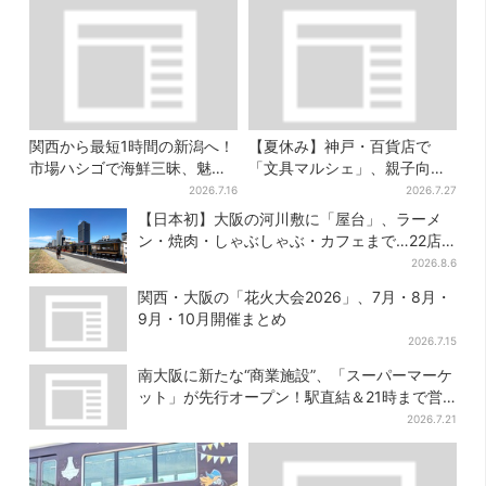
関西から最短1時間の新潟へ！
【夏休み】神戸・百貨店で
市場ハシゴで海鮮三昧、魅惑
「文具マルシェ」、親子向け
の日本酒、発酵グルメも
工作は自由研究にも！入場無
2026.7.16
2026.7.27
料で
【日本初】大阪の河川敷に「屋台」、ラーメ
ン・焼肉・しゃぶしゃぶ・カフェまで…22店
舗がオープン
2026.8.6
関西・大阪の「花火大会2026」、7月・8月・
9月・10月開催まとめ
2026.7.15
南大阪に新たな“商業施設”、「スーパーマーケ
ット」が先行オープン！駅直結＆21時まで営
業
2026.7.21