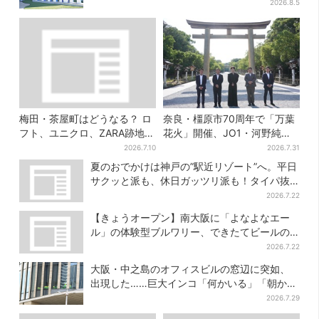
円
2026.8.5
梅田・茶屋町はどうなる？ ロ
奈良・橿原市70周年で「万葉
フト、ユニクロ、ZARA跡地に
花火」開催、JO1・河野純喜
新店続々…再開発も予定
がアンバサダーに…グループ
2026.7.10
2026.7.31
楽曲ともシンクロ
夏のおでかけは神戸の”駅近リゾート”へ。平日
サクッと派も、休日ガッツリ派も！タイパ抜
群、約20種の楽しみ方
2026.7.22
【きょうオープン】南大阪に「よなよなエー
ル」の体験型ブルワリー、できたてビールの
試飲や醸造所見学も
2026.7.22
大阪・中之島のオフィスビルの窓辺に突如、
出現した……巨大インコ「何かいる」「朝から
ビビった」、その正体とは？
2026.7.29