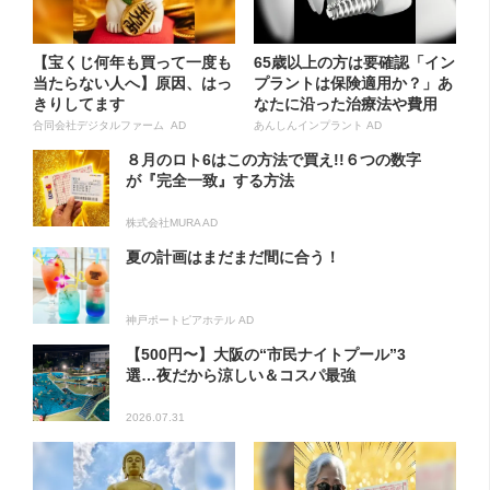
【宝くじ何年も買って一度も
65歳以上の方は要確認「イン
当たらない人へ】原因、はっ
プラントは保険適用か？」あ
きりしてます
なたに沿った治療法や費用
を...
合同会社デジタルファーム AD
あんしんインプラント AD
８月のロト6はこの方法で買え!!６つの数字
が『完全一致』する方法
株式会社MURA AD
夏の計画はまだまだ間に合う！
神戸ポートピアホテル AD
【500円〜】大阪の“市民ナイトプール”3
選…夜だから涼しい＆コスパ最強
2026.07.31