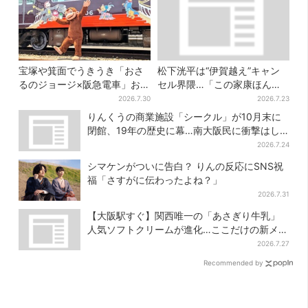
宝塚や箕面でうきうき「おさ
松下洸平は“伊賀越え”キャン
るのジョージ×阪急電車」お披
セル界隈…「この家康ほんと
露目！マルーンの制服で神
憎たらしいな」【豊臣兄弟】
2026.7.30
2026.7.23
戸・宝塚・京都各線に添乗
りんくうの商業施設「シークル」が10月末に
閉館、19年の歴史に幕…南大阪民に衝撃はし
る
2026.7.24
シマケンがついに告白？ りんの反応にSNS祝
福「さすがに伝わったよね？」
2026.7.31
【大阪駅すぐ】関西唯一の「あさぎり牛乳」
人気ソフトクリームが進化…ここだけの新メニ
ューも仲間入り
2026.7.27
Recommended by