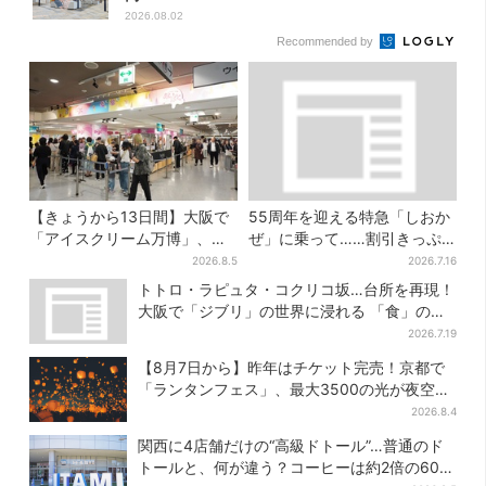
2026.08.02
Recommended by
【きょうから13日間】大阪で
55周年を迎える特急「しおか
「アイスクリーム万博」、全
ぜ」に乗って……割引きっぷ
国34ブランド・100種超…初
で、松山・道後温泉と南予を
2026.8.5
2026.7.16
登場の「チョコソフト」に行
満喫【大阪から愛媛へおトク
トトロ・ラピュタ・コクリコ坂…台所を再現！
列
旅】
大阪で「ジブリ」の世界に浸れる 「食」の展
示とは？
2026.7.19
【8月7日から】昨年はチケット完売！京都で
「ランタンフェス」、最大3500の光が夜空
に…会場には縁日も
2026.8.4
関西に4店舗だけの“高級ドトール”…普通のド
トールと、何が違う？コーヒーは約2倍の600