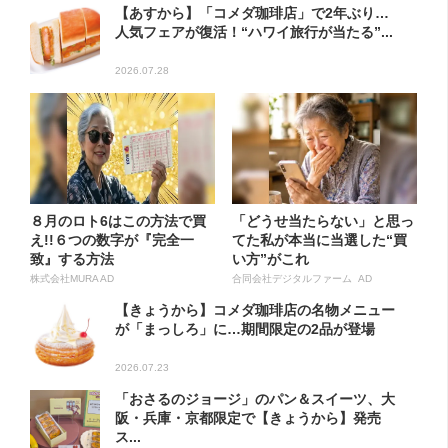
【あすから】「コメダ珈琲店」で2年ぶり…
人気フェアが復活！“ハワイ旅行が当たる”...
2026.07.28
８月のロト6はこの方法で買
「どうせ当たらない」と思っ
え!!６つの数字が『完全一
てた私が本当に当選した“買
致』する方法
い方”がこれ
株式会社MURA AD
合同会社デジタルファーム AD
【きょうから】コメダ珈琲店の名物メニュー
が「まっしろ」に…期間限定の2品が登場
2026.07.23
「おさるのジョージ」のパン＆スイーツ、大
阪・兵庫・京都限定で【きょうから】発売
ス...