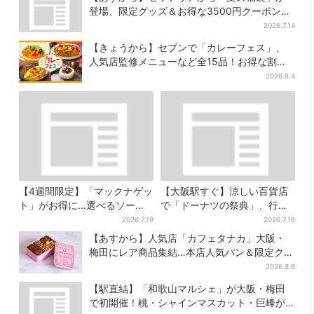
登場、限定グッズ＆お得な3500円クーポン付
き
2026.7.14
【きょうから】セブンで「カレーフェス」、
人気店監修メニューなど全15品！お得な割引
キャンペーンは2週間だけ
2026.8.4
【4週間限定】「マックナゲッ
【大阪駅すぐ】涼しい百貨店
ト」がお得に…選べるソース
で「ドーナツの祭典」、行列
は全4種 ポケモンパッケージ
店の“できたて”＆限定メニュ
2026.7.19
2026.7.18
は今だけ
ーも
【あすから】人気店「カフェタナカ」大阪・
梅田にレア商品集結…本店人気パン＆限定クッ
キー缶も！ 7日間の夏イベント
2026.8.6
【駅直結】「和歌山マルシェ」が大阪・梅田
で初開催！桃・シャインマスカット・巨峰が