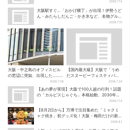
ずらり
2026.7.14
大阪駅すぐ…「おかげ横丁」が出現！伊勢うど
ん・みたらしだんご・かき氷など、名物グル
メが集結
2026.7.10
大阪・中之島のオフィスビル
【国内最大級】大阪で「うめ
の窓辺に突如、出現した……
だスヌーピーフェスティバ
巨大インコ「何かいる」「朝
ル」、約80ブランドが集結！
2026.7.29
2026.7.24
からビビった」、その正体と
ここだけのグッズも
【あの夢が実現】大阪で100人超の行列！話題
は？
の「カルピスじゃぐち」本格始動、2030年ま
でに1000台へ
2026.7.13
【8月2日から】万博で注目集めた「ミャクミ
ャク焼き」初グッズ化！大阪・梅田だけの新
商品が登場
2026.8.1