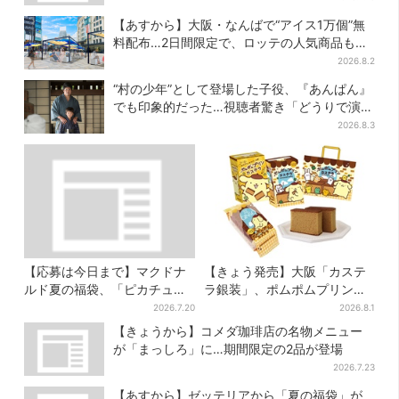
【あすから】大阪・なんばで“アイス1万個”無
料配布…2日間限定で、ロッテの人気商品もら
える
2026.8.2
“村の少年”として登場した子役、『あんぱん』
でも印象的だった…視聴者驚き「どうりで演技
上手だと」
2026.8.3
【応募は今日まで】マクドナ
【きょう発売】大阪「カステ
ルド夏の福袋、「ピカチュウ
ラ銀装」、ポムポムプリンと
のポテトタイマー」などグッ
初コラボ 紙袋まで限定デザ
2026.7.20
2026.8.1
ズ3品＆商品券付きで3900円
インに
【きょうから】コメダ珈琲店の名物メニュー
が「まっしろ」に…期間限定の2品が登場
2026.7.23
【あすから】ゼッテリアから「夏の福袋」が