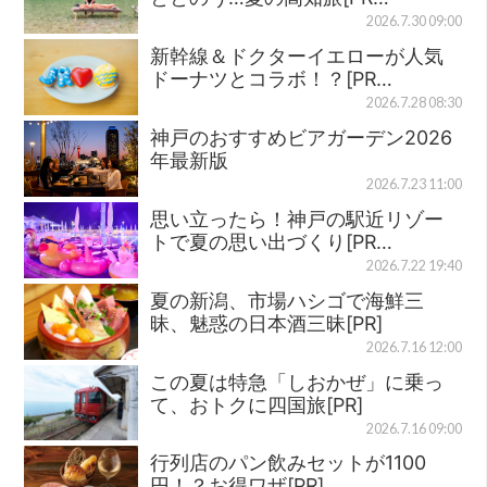
2026.7.30 09:00
新幹線＆ドクターイエローが人気
ドーナツとコラボ！？[PR…
2026.7.28 08:30
神戸のおすすめビアガーデン2026
年最新版
2026.7.23 11:00
思い立ったら！神戸の駅近リゾー
トで夏の思い出づくり[PR…
2026.7.22 19:40
夏の新潟、市場ハシゴで海鮮三
昧、魅惑の日本酒三昧[PR]
2026.7.16 12:00
この夏は特急「しおかぜ」に乗っ
て、おトクに四国旅[PR]
2026.7.16 09:00
行列店のパン飲みセットが1100
円！？お得ワザ[PR]