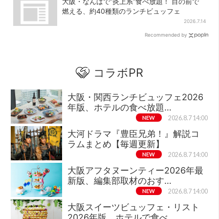
大阪・なんばで“炎上系”食べ放題！ 目の前で
燃える、約40種類のランチビュッフェ
2026.7.14
Recommended by
コラボPR
大阪・関西ランチビュッフェ2026
年版、ホテルの食べ放題…
NEW
2026.8.7 14:00
大河ドラマ『豊臣兄弟！』解説コ
ラムまとめ【毎週更新】
NEW
2026.8.7 14:00
大阪アフタヌーンティー2026年最
新版、編集部取材のおす…
NEW
2026.8.7 14:00
大阪スイーツビュッフェ・リスト
2026年版、ホテルで食べ…