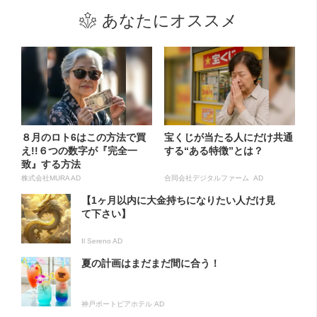
あなたにオススメ
８月のロト6はこの方法で買
宝くじが当たる人にだけ共通
え!!６つの数字が『完全一
する“ある特徴”とは？
致』する方法
株式会社MURA AD
合同会社デジタルファーム AD
【1ヶ月以内に大金持ちになりたい人だけ見
て下さい】
Il Sereno AD
夏の計画はまだまだ間に合う！
神戸ポートピアホテル AD