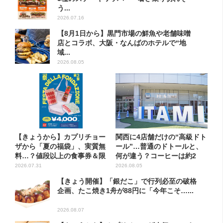
う...
2026.07.16
【8月1日から】黒門市場の鮮魚や老舗味噌
店とコラボ、大阪・なんばのホテルで“地
域...
2026.08.05
【きょうから】カプリチョー
関西に4店舗だけの“高級ドト
ザから「夏の福袋」、実質無
ール”…普通のドトールと、
料…？値段以上の食事券＆限
何が違う？コーヒーは約2
定...
倍...
2026.07.31
2026.08.05
【きょう開催】「銀だこ」で行列必至の破格
企画、たこ焼き1舟が88円に「今年こそ…...
2026.08.07