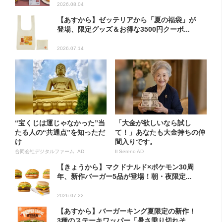
2026.08.04
【あすから】ゼッテリアから「夏の福袋」が
登場、限定グッズ＆お得な3500円クーポ...
2026.07.14
“宝くじは運じゃなかった”当
「大金が欲しいなら試し
たる人の“共通点”を知っただ
て！」あなたも大金持ちの仲
け
間入りです。
合同会社デジタルファーム AD
Il Sereno AD
【きょうから】マクドナルド×ポケモン30周
年、新作バーガー5品が登場！朝・夜限定...
2026.07.22
【あすから】バーガーキング夏限定の新作！
3種のステーキワッパー「暑さ乗り切れそ