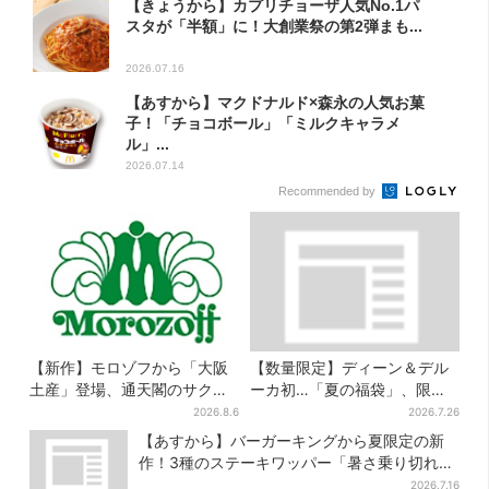
【きょうから】カプリチョーザ人気No.1パ
スタが「半額」に！大創業祭の第2弾まも...
2026.07.16
【あすから】マクドナルド×森永の人気お菓
子！「チョコボール」「ミルクキャラメ
ル」...
2026.07.14
Recommended by
【新作】モロゾフから「大阪
【数量限定】ディーン＆デル
土産」登場、通天閣のサクサ
ーカ初…「夏の福袋」、限定
クスイーツ 6カ所で順次発売
トートバッグなど！8種のアイ
2026.8.6
2026.7.26
テムが勢ぞろい
【あすから】バーガーキングから夏限定の新
作！3種のステーキワッパー「暑さ乗り切れそ
う」と話題に
2026.7.16