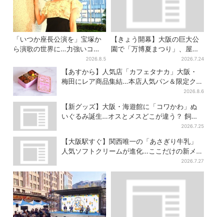
「いつか座長公演を」宝塚か
【きょう開幕】大阪の巨大公
ら演歌の世界に…力強いコブ
園で「万博夏まつり」、屋台
シで聴かせる有沙瞳の目指す
グルメ＆幻想的イルミネーシ
2026.8.5
2026.7.24
道とは
ョン…計27日間開催
【あすから】人気店「カフェタナカ」大阪・
梅田にレア商品集結…本店人気パン＆限定クッ
キー缶も！ 7日間の夏イベント
2026.8.6
【新グッズ】大阪・海遊館に「コワかわ」ぬ
いぐるみ誕生…オスとメスどこが違う？ 飼育
員監修でリアルに再現
2026.7.25
【大阪駅すぐ】関西唯一の「あさぎり牛乳」
人気ソフトクリームが進化…ここだけの新メニ
ューも仲間入り
2026.7.27