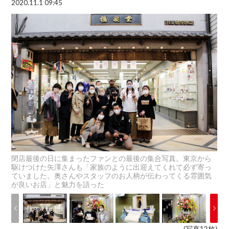
2020.11.1 09:45
閉店最後の日に集まったファンとの最後の集合写真。東京から
駆けつけた矢澤さんも「家族のように出迎えてくれて必ず寄っ
ていました。奥さんやスタッフのお人柄が伝わってくる雰囲気
が良いお店」と魅力を語った
(写真12枚)