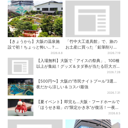
【きょうから】大阪の温泉施
「竹中大工道具館」で、旅の
設で初！ちょっと怖い…？体
お土産に買った「鉛筆削り」
験型イベント、限定グルメ＆
が「ヤバイぐらいの切れ味」
2026.8.8
2026.7.19
盆踊りも
【入場無料】大阪で「アイスの祭典」、100種
以上が集結！グッズ＆タダ券が当たる巨大ガ
チャも
2026.7.28
【500円〜】大阪の“市民ナイトプール”3選…
夜だから涼しい＆コスパ最強
2026.7.31
【夏イベント】即完も…大阪・フードホールで
「ほうせき箱」の“限定かき氷”が復活！一夜限
りの盆踊りも
2026.8.5