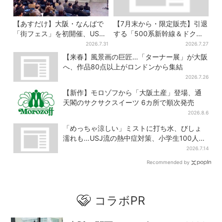
【あすだけ】大阪・なんばで
【7月末から・限定販売】引退
「街フェス」を初開催、USJ
する「500系新幹線＆ドクタ
ステージ＆豪華ゲストのトー
ーイエロー」×人気ドーナツ店
2026.7.31
2026.7.27
クショーも！参加無料で
がコラボ、手土産の切り札に
【来春】風景画の巨匠…「ターナー展」が大阪
も
へ、作品80点以上がロンドンから集結
2026.7.26
【新作】モロゾフから「大阪土産」登場、通
天閣のサクサクスイーツ 6カ所で順次発売
2026.8.6
「めっちゃ涼しい」ミストに打ち水、びしょ
濡れも…USJ流の熱中症対策、小学生100人が
体験
2026.7.14
Recommended by
コラボPR