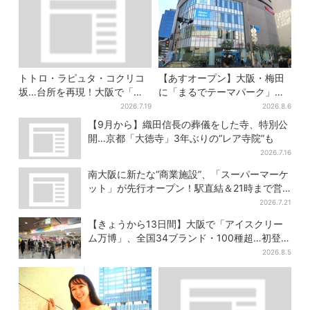
トトロ・ラピュタ・コクリコ
【あすオープン】大阪・梅田
坂…台所を再現！大阪で「ジ
に「まるでテーマパーク」な
ブリ」の世界に浸れる 「食」
巨大スポーツ店、461ブラン
2026.7.19
2026.8.6
の展示とは？
ド集結！ 6フロアをまとめて
【9月から】織田信長の葬儀をした寺、特別公
紹介
開…京都「大徳寺」3年ぶりの“レア寺院”も
2026.7.16
南大阪に新たな“商業施設”、「スーパーマーケ
ット」が先行オープン！駅直結＆21時まで営
業
2026.7.21
【きょうから13日間】大阪で「アイスクリー
ム万博」、全国34ブランド・100種超…初登場
の「チョコソフト」に行列
2026.8.5