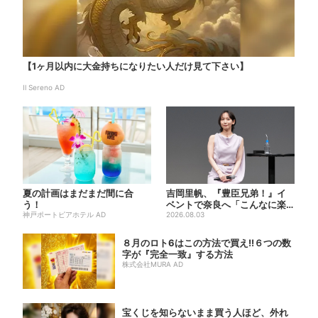
【1ヶ月以内に大金持ちになりたい人だけ見て下さい】
Il Sereno AD
夏の計画はまだまだ間に合
吉岡里帆、『豊臣兄弟！』イ
う！
ベントで奈良へ「こんなに楽
神戸ポートピアホテル AD
しんでもらえてうれしい」
2026.08.03
８月のロト6はこの方法で買え!!６つの数
字が『完全一致』する方法
株式会社MURA AD
宝くじを知らないまま買う人ほど、外れ