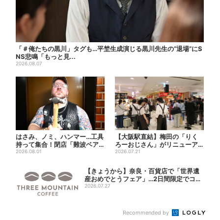
「＃俺たちの黒川」タグも…平埜生成演じる黒川先生の“退場”にS
NS悲鳴「もっと見...
2026.08.07
はさみ、ノミ、ハンマー…工具
【大阪駅直結】梅田の「りく
持って集合！閉店「難波ベア
ろーおじさん」がリニューア
ーズ」最終日400人超…最...
2026.08.01
ル！チーズケーキ以外も充
2026.07.21
実…...
【きょうから】奈良・百貨店で「世界遺
産おめでとうフェア」…2日間限定でコー
ヒー無...
2026.07.27
Recommended by