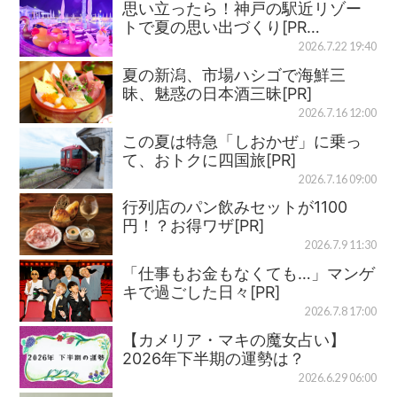
思い立ったら！神戸の駅近リゾー
トで夏の思い出づくり[PR…
2026.7.22 19:40
夏の新潟、市場ハシゴで海鮮三
昧、魅惑の日本酒三昧[PR]
2026.7.16 12:00
この夏は特急「しおかぜ」に乗っ
て、おトクに四国旅[PR]
2026.7.16 09:00
行列店のパン飲みセットが1100
円！？お得ワザ[PR]
2026.7.9 11:30
「仕事もお金もなくても…」マンゲ
キで過ごした日々[PR]
2026.7.8 17:00
【カメリア・マキの魔女占い】
2026年下半期の運勢は？
2026.6.29 06:00