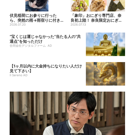
伏見稲荷にお参りに行った
「象印」おにぎり専門店、奈
ら、突然の雨→雨宿りに付き合
良初上陸！ 奈良限定おにぎ
ってくれた猫 実は参拝客に
2026.07.20
り、1000円前後のだし巻き...
2026.07.13
可...
“宝くじは運じゃなかった”当たる人の“共
通点”を知っただけ
合同会社デジタルファーム AD
【1ヶ月以内に大金持ちになりたい人だけ
見て下さい】
Il Sereno AD